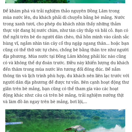
Để khám phá và trải nghiệm thảo nguyên Đồng Lâm trong
mùa nước lên, du khách phải di chuyển bằng bè mảng. Nước
trong xanh tươi, cho phép du khách nhìn thấy những thảm
thực vật đang bị nước chìm, như tán cây thấp và bãi cỏ. Bạn có
thể ngồi trên bè do người dân chèo, thả hồn mình vào cảnh sắc
hùng vĩ, ngắm nhìn tán cây cổ thụ ngập ngang thân... hoặc bạn
cũng có thể thử sức tự chèo, chống bè bằng thân tre như người
địa phương. Mùa nước tại Đồng Lâm không phải lúc nào cũng
có và không thể dự đoán trước. Điều này khiến lượng du khách
đến thăm trong mùa nước lên tương đối đông đúc. Để nắm
thông tin và lịch trình phù hợp, du khách nên liên lạc trước với
người dân địa phương để được tư vấn. Bên cạnh hoạt động thư
giãn trên bè mảng, bạn cũng có thể tham gia vào các hoạt
động khác như: câu cá trên bè mảng, trải nghiệm nướng thịt
và làm đồ ăn ngay trên bè mảng, bơi lội,...