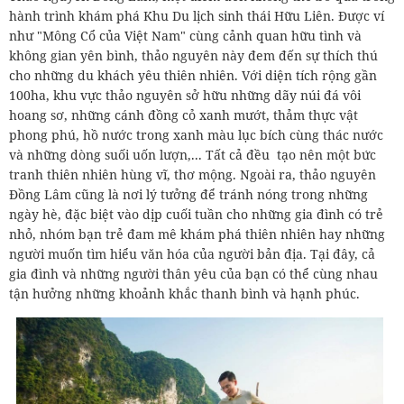
hành trình khám phá Khu Du lịch sinh thái Hữu Liên. Được ví
như "Mông Cổ của Việt Nam" cùng cảnh quan hữu tình và
không gian yên bình, thảo nguyên này đem đến sự thích thú
cho những du khách yêu thiên nhiên. Với diện tích rộng gần
100ha, khu vực thảo nguyên sở hữu những dãy núi đá vôi
hoang sơ, những cánh đồng cỏ xanh mướt, thảm thực vật
phong phú, hồ nước trong xanh màu lục bích cùng thác nước
và những dòng suối uốn lượn,... Tất cả đều tạo nên một bức
tranh thiên nhiên hùng vĩ, thơ mộng. Ngoài ra, thảo nguyên
Đồng Lâm cũng là nơi lý tưởng để tránh nóng trong những
ngày hè, đặc biệt vào dịp cuối tuần cho những gia đình có trẻ
nhỏ, nhóm bạn trẻ đam mê khám phá thiên nhiên hay những
người muốn tìm hiểu văn hóa của người bản địa. Tại đây, cả
gia đình và những người thân yêu của bạn có thể cùng nhau
tận hưởng những khoảnh khắc thanh bình và hạnh phúc.