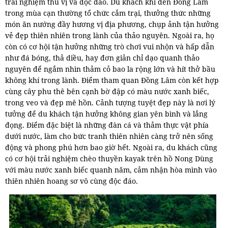
trải nghiệm thú vị và độc đáo. Du khách khi đến Đồng Lâm
trong mùa cạn thường tổ chức cắm trại, thưởng thức những
món ăn nướng đầy hương vị địa phương, chụp ảnh tận hưởng
vẻ đẹp thiên nhiên trong lành của thảo nguyên. Ngoài ra, họ
còn có cơ hội tận hưởng những trò chơi vui nhộn và hấp dẫn
như đá bóng, thả diều, hay đơn giản chỉ dạo quanh thảo
nguyên để ngắm nhìn thảm cỏ bao la rộng lớn và hít thở bầu
không khí trong lành. Điểm tham quan Đồng Lâm còn kết hợp
cùng cây phu thê bên cạnh bờ đập có màu nước xanh biếc,
trong veo và đẹp mê hồn. Cảnh tượng tuyệt đẹp này là nơi lý
tưởng để du khách tận hưởng không gian yên bình và lắng
đọng. Điểm đặc biệt là những đàn cá và thảm thực vật phía
dưới nước, làm cho bức tranh thiên nhiên càng trở nên sống
động và phong phú hơn bao giờ hết. Ngoài ra, du khách cũng
có cơ hội trải nghiệm chèo thuyền kayak trên hồ Nong Dùng
với màu nước xanh biếc quanh năm, cảm nhận hòa mình vào
thiên nhiên hoang sơ vô cùng độc đáo.