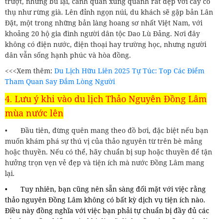
trượt, nhưng bù lại, cảnh quan xung quanh rất đẹp với cây cổ
thụ như rừng già. Lên đỉnh ngọn núi, du khách sẽ gặp bản Lân
Đặt, một trong những bản làng hoang sơ nhất Việt Nam, với
khoảng 20 hộ gia đình người dân tộc Dao Lù Đảng. Nơi đây
không có điện nước, điện thoại hay trường học, nhưng người
dân vẫn sống hạnh phúc và hòa đồng.
<<<Xem thêm:
Du Lịch Hữu Liên 2025 Tự Túc: Top Các Điểm
Tham Quan Say Đắm Lòng Người
4. Lưu ý khi vào du lịch Thảo Nguyên Đồng Lâm
mùa nước lên
•
Đầu tiên, đừng quên mang theo đồ bơi, đặc biệt nếu bạn
muốn khám phá sự thú vị của thảo nguyên từ trên bè mảng
hoặc thuyền. Nếu có thể, hãy chuẩn bị sup hoặc thuyền để tận
hưởng trọn vẹn vẻ đẹp và tiện ích mà nước Đồng Lâm mang
lại.
•
Tuy nhiên, bạn cũng nên sẵn sàng đối mặt với việc rằng
thảo nguyên Đồng Lâm không có bất kỳ dịch vụ tiện ích nào.
Điều này đồng nghĩa với việc bạn phải tự chuẩn bị đầy đủ các