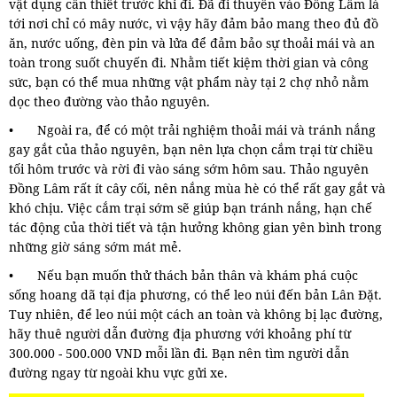
vật dụng cần thiết trước khi đi. Đã đi thuyền vào Đồng Lâm là
tới nơi chỉ có mây nước, vì vậy hãy đảm bảo mang theo đủ đồ
ăn, nước uống, đèn pin và lửa để đảm bảo sự thoải mái và an
toàn trong suốt chuyến đi. Nhằm tiết kiệm thời gian và công
sức, bạn có thể mua những vật phẩm này tại 2 chợ nhỏ nằm
dọc theo đường vào thảo nguyên.
•
Ngoài ra, để có một trải nghiệm thoải mái và tránh nắng
gay gắt của thảo nguyên, bạn nên lựa chọn cắm trại từ chiều
tối hôm trước và rời đi vào sáng sớm hôm sau. Thảo nguyên
Đồng Lâm rất ít cây cối, nên nắng mùa hè có thể rất gay gắt và
khó chịu. Việc cắm trại sớm sẽ giúp bạn tránh nắng, hạn chế
tác động của thời tiết và tận hưởng không gian yên bình trong
những giờ sáng sớm mát mẻ.
•
Nếu bạn muốn thử thách bản thân và khám phá cuộc
sống hoang dã tại địa phương, có thể leo núi đến bản Lân Đặt.
Tuy nhiên, để leo núi một cách an toàn và không bị lạc đường,
hãy thuê người dẫn đường địa phương với khoảng phí từ
300.000 - 500.000 VND mỗi lần đi. Bạn nên tìm người dẫn
đường ngay từ ngoài khu vực gửi xe.