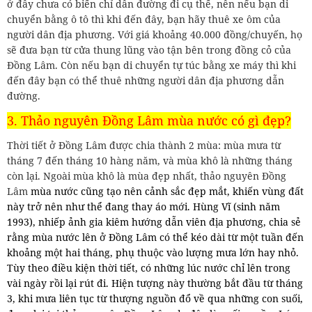
ở đây chưa có biển chỉ dẫn đường đi cụ thể, nên nếu bạn di
chuyển bằng ô tô thì khi đến đây, bạn hãy thuê xe ôm của
người dân địa phương. Với giá khoảng 40.000 đồng/chuyến, họ
sẽ đưa bạn từ cửa thung lũng vào tận bên trong đồng cỏ của
Đồng Lâm. Còn nếu bạn di chuyển tự túc bằng xe máy thì khi
đến đây bạn có thể thuê những người dân địa phương dẫn
đường.
3. Thảo nguyên Đồng Lâm mùa nước có gì đẹp?
Thời tiết ở Đồng Lâm được chia thành 2 mùa: mùa mưa từ
tháng 7 đến tháng 10 hàng năm, và mùa khô là những tháng
còn lại. Ngoài mùa khô là mùa đẹp nhất, thảo nguyên Đồng
Lâm
mùa nước cũng tạo nên cảnh sắc đẹp mắt, khiến vùng đất
này trở nên như thể đang thay áo mới. Hùng Vĩ (sinh năm
1993), nhiếp ảnh gia kiêm hướng dẫn viên địa phương, chia sẻ
rằng mùa nước lên ở Đồng Lâm có thể kéo dài từ một tuần đến
khoảng một hai tháng, phụ thuộc vào lượng mưa lớn hay nhỏ.
Tùy theo điều kiện thời tiết, có những lúc nước chỉ lên trong
vài ngày rồi lại rút đi. Hiện tượng này thường bắt đầu từ tháng
3, khi mưa liên tục từ thượng nguồn đổ về qua những con suối,