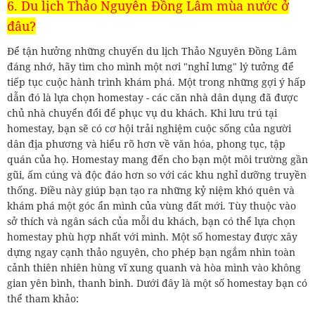
6. Du lịch Thảo Nguyên Đồng Lâm mùa nước ở
đâu?
Để tận hưởng những chuyến du lịch Thảo Nguyên Đồng Lâm
đáng nhớ, hãy tìm cho mình một nơi "nghỉ lưng" lý tưởng để
tiếp tục cuộc hành trình khám phá. Một trong những gợi ý hấp
dẫn đó là lựa chọn homestay - các căn nhà dân dụng đã được
chủ nhà chuyển đổi để phục vụ du khách. Khi lưu trú tại
homestay, bạn sẽ có cơ hội trải nghiệm cuộc sống của người
dân địa phương và hiểu rõ hơn về văn hóa, phong tục, tập
quán của họ. Homestay mang đến cho bạn một môi trường gần
gũi, ấm cúng và độc đáo hơn so với các khu nghỉ dưỡng truyền
thống. Điều này giúp bạn tạo ra những kỷ niệm khó quên và
khám phá một góc ẩn mình của vùng đất mới. Tùy thuộc vào
sở thích và ngân sách của mỗi du khách, bạn có thể lựa chọn
homestay phù hợp nhất với mình. Một số homestay được xây
dựng ngay cạnh thảo nguyên, cho phép bạn ngắm nhìn toàn
cảnh thiên nhiên hùng vĩ xung quanh và hòa mình vào không
gian yên bình, thanh bình. Dưới đây là một số homestay bạn có
thể tham khảo: