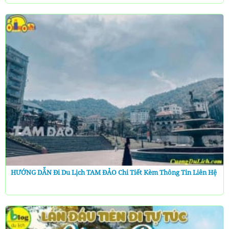
HƯỚNG DẪN Đi Du Lịch TAM ĐẢO Chi Tiết Kèm Thông Tin Liên Hệ