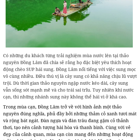
Có những du khách từng trải nghiệm mùa nước lên tại thảo
nguyên Đồng Lâm đã chia sẻ rằng họ đặc biệt yêu thích hoạt
động chèo SUP hái sung. Đồng Lâm nổi tiếng với việc sung mọc
vô cùng nhiều. Điều thú vị là cây sung có khả năng chịu lũ vượt
trội. Dù thời gian thảo nguyên ngập nước kéo dài, cây sung
vẫn sống sót mạnh mẽ và cho trái sai trĩu. Tuy nhiên khi nước
cạn, thì những nhánh sung này không thể hái vì ở khá cao.
Trong mùa cạn, Đồng Lâm trở về với hình ảnh một thảo
nguyên đúng nghĩa, phủ đầy bởi những thảm cỏ xanh tươi mát
và rộng bát ngát. Đàn ngựa và đàn trâu đang gặm cỏ thảnh
thơi, tạo nên cảnh tượng hài hòa và thanh bình. Cùng với vẻ
đẹp của cảnh quan, mùa cạn còn mang đến những hoạt động