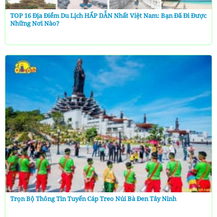
TOP 16 Địa Điểm Du Lịch HẤP DẪN Nhất Việt Nam: Bạn Đã Đi Được
Những Nơi Nào?
Trọn Bộ Thông Tin Tuyến Cáp Treo Núi Bà Đen Tây Ninh