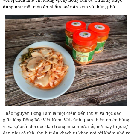
với vị chua nhẹ và hương vị cay nồng của ớt. Thường được
dùng như một món ăn nhắm hoặc ăn kèm với bún, phở.
Thảo nguyên Đồng Lâm là một điểm đến thú vị và độc đáo
giữa lòng Đông Bắc Việt Nam. Với cảnh quan thiên nhiên hùng
vĩ và sự biến đổi độc đáo trong mùa nước nổi, nơi này thực sự
đẹp như cổ tích, thu hút du khách từ khắp nơi tới khám phá và