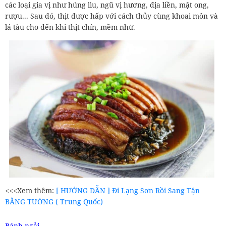
các loại gia vị như húng lìu, ngũ vị hương, địa liền, mật ong,
rượu... Sau đó, thịt được hấp với cách thủy cùng khoai môn và
lá tàu cho đến khi thịt chín, mềm nhừ.
<<<Xem thêm:
[ HƯỚNG DẪN ] Đi Lạng Sơn Rồi Sang Tận
BẰNG TƯỜNG ( Trung Quốc)
Bánh ngải