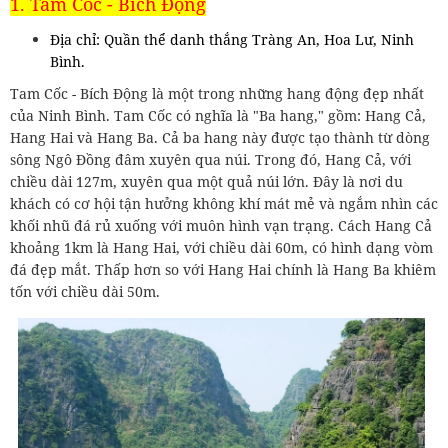
1. Tam Cốc - Bích Động
Địa chỉ: Quần thể danh thắng Tràng An, Hoa Lư, Ninh
Bình.
Tam Cốc - Bích Động là một trong những hang động đẹp nhất
của Ninh Bình. Tam Cốc có nghĩa là "Ba hang," gồm: Hang Cả,
Hang Hai và Hang Ba. Cả ba hang này được tạo thành từ dòng
sông Ngô Đồng đâm xuyên qua núi. Trong đó, Hang Cả, với
chiều dài 127m, xuyên qua một quả núi lớn. Đây là nơi du
khách có cơ hội tận hưởng không khí mát mẻ và ngắm nhìn các
khối nhũ đá rủ xuống với muôn hình vạn trạng. Cách Hang Cả
khoảng 1km là Hang Hai, với chiều dài 60m, có hình dạng vòm
đá đẹp mắt. Thấp hơn so với Hang Hai chính là Hang Ba khiêm
tốn với chiều dài 50m.