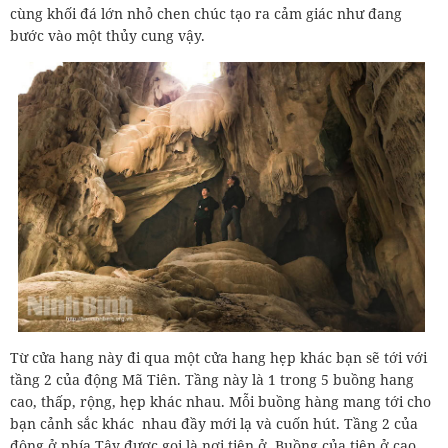
cùng khối đá lớn nhỏ chen chúc tạo ra cảm giác như đang
bước vào một thủy cung vậy.
Từ cửa hang này đi qua một cửa hang hẹp khác bạn sẽ tới với
tầng 2 của động Mã Tiên. Tầng này là 1 trong 5 buồng hang
cao, thấp, rộng, hẹp khác nhau. Mỗi buồng hàng mang tới cho
bạn cảnh sắc khác nhau đầy mới lạ và cuốn hút. Tầng 2 của
động ở phía Tây được gọi là nơi tiên ở. Buồng của tiên ở cao