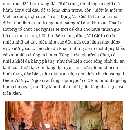
vượt qua 439 bậc thang đá. "Vái" trong tên động có nghĩa là
hành động cúi đầu để tỏ lòng kính trọng, còn "Giời" là một từ
Việt cổ đồng nghĩa với "trời". Động Vái Giời từ lâu đã là một
điểm tâm linh quan trọng, nơi mà người dân khu vực Hoa Lư
thường tổ chức các nghi lễ tế trời để cầu cho mưa thuận gió
hòa và mùa màng bội thu. Bên trong động Vái Giời, có rất
nhiều nhũ đá đặc biệt, như các dấu tích của hàm răng động
vật, xương cá,.... tạo cho du khách như lạc vào một động khảo
cổ với nhiều chứng tích xưa. Tầng “trần gian”của động có
nhiều khối đá bằng phẳng, như thể hiện cuộc sống bình dị, an
lành của thực tại. Còn tầng địa ngục lại chứa nhiều khối đá có
hình dạng đặc biệt, như Cầu Nại Hà, Tam Sinh Thạch, và ngai
Diêm Vương,.. Ngoài ra, tầng “địa ngục” có 2 khối nhũ đá giống
hình chó ngao, nơi đây là nơi phân biệt giữa tầng địa ngục và
trần gian.