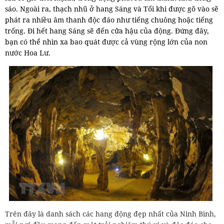
sáo. Ngoài ra, thạch nhũ ở hang Sáng và Tối khi được gõ vào sẽ
phát ra nhiều âm thanh độc đáo như tiếng chuông hoặc tiếng
trống. Đi hết hang Sáng sẽ đến cửa hậu của động. Đứng đây,
bạn có thể nhìn xa bao quát được cả vùng rộng lớn của non
nước Hoa Lư.
Trên đây là danh sách các hang động đẹp nhất của Ninh Bình,