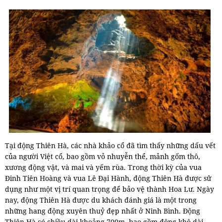
Tại động Thiên Hà, các nhà khảo cổ đã tìm thấy những dấu vết
của người Việt cổ, bao gồm vỏ nhuyễn thể, mảnh gốm thô,
xương động vật, và mai và yếm rùa. Trong thời kỳ của vua
Đinh Tiên Hoàng và vua Lê Đại Hành, động Thiên Hà được sử
dụng như một vị trí quan trọng để bảo vệ thành Hoa Lư. Ngày
nay, động Thiên Hà được du khách đánh giá là một trong
những hang động xuyên thuỷ đẹp nhất ở Ninh Bình. Động
Thiên Hà có chiều dài khoảng 700m, bao gồm động khô dài