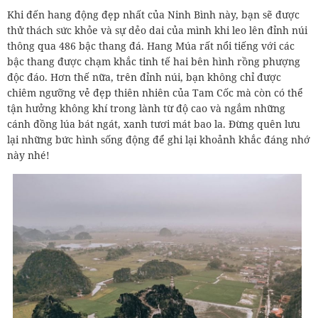
Khi đến hang động đẹp nhất của Ninh Bình này, bạn sẽ được
thử thách sức khỏe và sự dẻo dai của mình khi leo lên đỉnh núi
thông qua 486 bậc thang đá. Hang Múa rất nổi tiếng với các
bậc thang được chạm khắc tinh tế hai bên hình rồng phượng
độc đáo. Hơn thế nữa, trên đỉnh núi, bạn không chỉ được
chiêm ngưỡng vẻ đẹp thiên nhiên của Tam Cốc mà còn có thể
tận hưởng không khí trong lành từ độ cao và ngắm những
cánh đồng lúa bát ngát, xanh tươi mát bao la. Đừng quên lưu
lại những bức hình sống động để ghi lại khoảnh khắc đáng nhớ
này nhé!