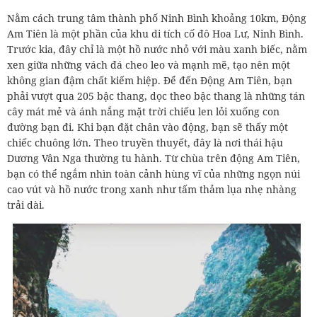
Nằm cách trung tâm thành phố Ninh Bình khoảng 10km, Động
Am Tiên là một phần của khu di tích cố đô Hoa Lư, Ninh Bình.
Trước kia, đây chỉ là một hồ nước nhỏ với màu xanh biếc, nằm
xen giữa những vách đá cheo leo và mạnh mẽ, tạo nên một
không gian đậm chất kiếm hiệp. Để đến Động Am Tiên, bạn
phải vượt qua 205 bậc thang, dọc theo bậc thang là những tán
cây mát mẻ và ánh nắng mặt trời chiếu len lỏi xuống con
đường bạn đi. Khi bạn đặt chân vào động, bạn sẽ thấy một
chiếc chuông lớn. Theo truyền thuyết, đây là nơi thái hậu
Dương Vân Nga thường tu hành. Từ chùa trên động Am Tiên,
bạn có thể ngắm nhìn toàn cảnh hùng vĩ của những ngọn núi
cao vút và hồ nước trong xanh như tấm thảm lụa nhẹ nhàng
trải dài.