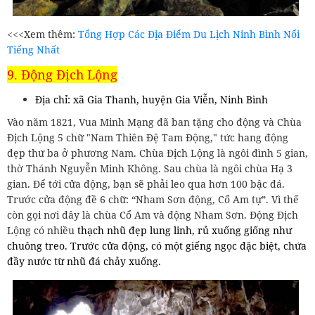
<<<Xem thêm:
Tổng Hợp Các Địa Điểm Du Lịch Ninh Bình Nổi
Tiếng Nhất
9. Động Địch Lộng
Địa chỉ: xã Gia Thanh, huyện Gia Viễn, Ninh Bình
Vào năm 1821, Vua Minh Mạng đã ban tặng cho động và Chùa
Địch Lộng 5 chữ "Nam Thiên Đệ Tam Động," tức hang động
đẹp thứ ba ở phương Nam. Chùa Địch Lộng là ngôi đình 5 gian,
thờ Thánh Nguyễn Minh Không. Sau chùa là ngôi chùa Hạ 3
gian. Để tới cửa động, bạn sẽ phải leo qua hơn 100 bậc đá.
Trước cửa động đề 6 chữ: “Nham Sơn động, Cổ Am tự”. Vì thế
còn gọi nơi đây là chùa Cổ Am và động Nham Sơn. Động Địch
Lộng có nhiều
thạch nhũ đẹp lung linh, rủ xuống giống như
chuông treo. Trước cửa động, có một giếng ngọc đặc biệt, chứa
đầy nước từ nhũ đá chảy xuống.