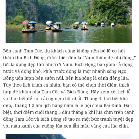
Bên cạnh Tam Cốc, du khách cũng không nên bỏ lỡ cơ hội
thăm thú Bích Động, được biết đến là "Nam thiên đệ nhị động,"
tức là động đẹp thứ nhì trời Nam. Bích Động bao gồm cả động
nước và động khô. Phía trước động là một nhánh sông Ngô
Đồng uốn lượn bên sườn núi, bên kia sông là cánh đồng lúa.
Tùy theo lịch trình cá nhân, bạn có thể chọn thời điểm thích
hợp để khám phá Tam Cốc và Bích Động. Hãy xem xét lịch lễ
và thời tiết để có trải nghiệm tốt nhất. Tháng 4 thời tiết khá
đẹp, tháng 1-3 âm lịch hàng năm là lễ hội chùa Bái Đính. Đặc
biệt, thời điểm cuối tháng 5 đầu tháng 6 khi lúa chín trên cánh
đồng Tam Cốc và Bích Động sẽ tạo ra một bức tranh tuyệt đẹp
với màu xanh của ruộng lúa xen lẫn màu vàng của lúa chín.