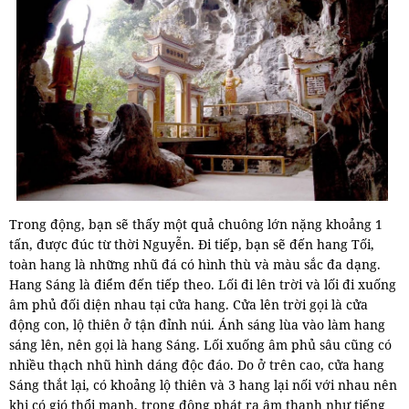
Trong động, bạn sẽ thấy một quả chuông lớn nặng khoảng 1
tấn, được đúc từ thời Nguyễn. Đi tiếp, bạn sẽ đến hang Tối,
toàn hang là những nhũ đá có hình thù và màu sắc đa dạng.
Hang Sáng là điểm đến tiếp theo. Lối đi lên trời và lối đi xuống
âm phủ đối diện nhau tại cửa hang. Cửa lên trời gọi là cửa
động con, lộ thiên ở tận đỉnh núi. Ánh sáng lùa vào làm hang
sáng lên, nên gọi là hang Sáng. Lối xuống âm phủ sâu cũng có
nhiều thạch nhũ hình dáng độc đáo. Do ở trên cao, cửa hang
Sáng thắt lại, có khoảng lộ thiên và 3 hang lại nối với nhau nên
khi có gió thổi mạnh, trong động phát ra âm thanh như tiếng