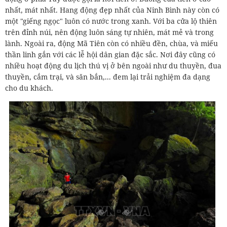
nhất, mát nhất. Hang động đẹp nhất của Ninh Bình này còn có
một "giếng ngọc" luôn có nước trong xanh. Với ba cửa lộ thiên
trên đỉnh núi, nên động luôn sáng tự nhiên, mát mẻ và trong
lành. Ngoài ra, động Mã Tiên còn có nhiều đền, chùa, và miếu
thần linh gắn với các lễ hội dân gian đặc sắc. Nơi đây cũng có
nhiều hoạt động du lịch thú vị ở bên ngoài như du thuyền, đua
thuyền, cắm trại, và săn bắn,... đem lại trải nghiệm đa dạng
cho du khách.