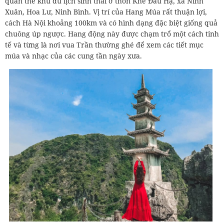
quần thể khu du lịch sinh thái ở thôn Khê Đầu Hạ, xã Ninh
Xuân, Hoa Lư, Ninh Bình. Vị trí của Hang Múa rất thuận lợi,
cách Hà Nội khoảng 100km và có hình dạng đặc biệt giống quả
chuông úp ngược. Hang động này được chạm trổ một cách tinh
tế và từng là nơi vua Trần thường ghé để xem các tiết mục
múa và nhạc của các cung tần ngày xưa.