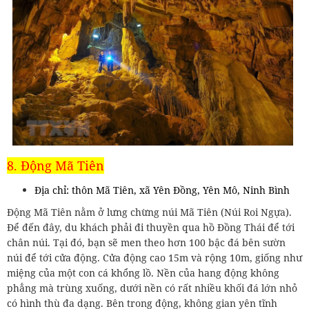
8. Động Mã Tiên
Địa chỉ: thôn Mã Tiên, xã Yên Đồng, Yên Mô, Ninh Bình
Động Mã Tiên nằm ở lưng chừng núi Mã Tiên (Núi Roi Ngựa).
Để đến đây, du khách phải đi thuyền qua hồ Đồng Thái để tới
chân núi. Tại đó, bạn sẽ men theo hơn 100 bậc đá bên sườn
núi để tới cửa động. Cửa động cao 15m và rộng 10m, giống như
miệng của một con cá khổng lồ. Nền của hang động không
phẳng mà trùng xuống, dưới nền có rất nhiều khối đá lớn nhỏ
có hình thù đa dạng. Bên trong động, không gian yên tĩnh