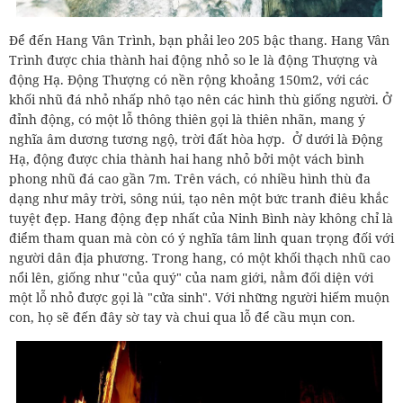
Để đến Hang Vân Trình, bạn phải leo 205 bậc thang. Hang Vân
Trình được chia thành hai động nhỏ so le là động Thượng và
động Hạ. Động Thượng có nền rộng khoảng 150m2, với các
khối nhũ đá nhỏ nhấp nhô tạo nên các hình thù giống người. Ở
đỉnh động, có một lỗ thông thiên gọi là thiên nhãn, mang ý
nghĩa âm dương tương ngộ, trời đất hòa hợp. Ở dưới là Động
Hạ, động được chia thành hai hang nhỏ bởi một vách bình
phong nhũ đá cao gần 7m. Trên vách, có nhiều hình thù đa
dạng như mây trời, sông núi, tạo nên một bức tranh điêu khắc
tuyệt đẹp. Hang động đẹp nhất của Ninh Bình này không chỉ là
điểm tham quan mà còn có ý nghĩa tâm linh quan trọng đối với
người dân địa phương. Trong hang, có một khối thạch nhũ cao
nổi lên, giống như "của quý" của nam giới, nằm đối diện với
một lỗ nhỏ được gọi là "cửa sinh". Với những người hiếm muộn
con, họ sẽ đến đây sờ tay và chui qua lỗ để cầu mụn con.