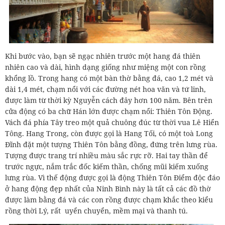
Khi bước vào, bạn sẽ ngạc nhiên trước một hang đá thiên
nhiên cao và dài, hình dạng giống như miệng một con rồng
khổng lồ. Trong hang có một bàn thờ bằng đá, cao 1,2 mét và
dài 1,4 mét, chạm nổi với các đường nét hoa văn và tứ linh,
được làm từ thời kỳ Nguyễn cách đây hơn 100 năm. Bên trên
cửa động có ba chữ Hán lớn được chạm nổi: Thiên Tôn Động.
Vách đá phía Tây treo một quả chuông đúc từ thời vua Lê Hiển
Tông. Hang Trong, còn được gọi là Hang Tối, có một toà Long
Đĩnh đặt một tượng Thiên Tôn bằng đồng, đứng trên lưng rùa.
Tượng được trang trí nhiều màu sắc rực rỡ. Hai tay thần để
trước ngực, nắm trắc đốc kiếm thần, chống mũi kiếm xuống
lưng rùa. Vì thế động được gọi là động Thiên Tôn Điểm độc đáo
ở hang động đẹp nhất của Ninh Bình này là tất cả các đồ thờ
được làm bằng đá và các con rồng được chạm khắc theo kiểu
rồng thời Lý, rất uyển chuyển, mềm mại và thanh tú.