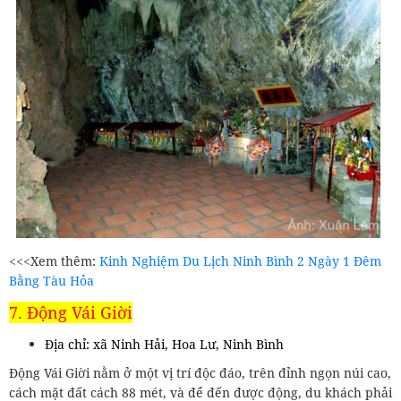
<<<Xem thêm:
Kinh Nghiệm Du Lịch Ninh Bình 2 Ngày 1 Đêm
Bằng Tàu Hỏa
7. Động Vái Giời
Địa chỉ: xã Ninh Hải, Hoa Lư, Ninh Bình
Động Vái Giời nằm ở một vị trí độc đáo, trên đỉnh ngọn núi cao,
cách mặt đất cách 88 mét, và để đến được động, du khách phải