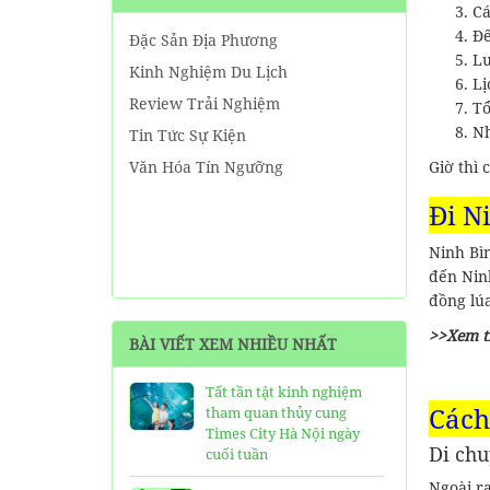
Cá
Đế
Đặc Sản Địa Phương
Lư
Kinh Nghiệm Du Lịch
Lị
Review Trải Nghiệm
Tổ
Nh
Tin Tức Sự Kiện
Văn Hóa Tín Ngưỡng
Giờ thì
Đi N
Ninh Bì
đến Ninh
đồng lú
>>
Xem 
BÀI VIẾT XEM NHIỀU NHẤT
Tất tần tật kinh nghiệm
Cách
tham quan thủy cung
Times City Hà Nội ngày
Di chu
cuối tuần
Ngoài r