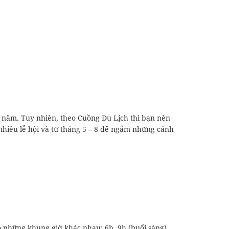
 năm. Tuy nhiên, theo Cuồng Du Lịch thì bạn nên
 nhiều lễ hội và từ tháng 5 – 8 để ngắm những cánh
 những khung giờ khác nhau: 6h, 9h (buổi sáng)