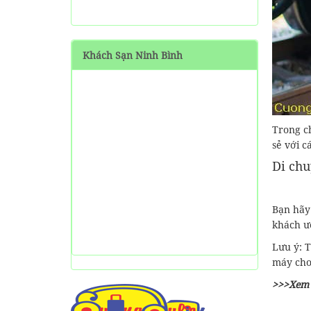
SHARE Cẩm nang du lịch
Măng Đen tự túc từ A-Z
Khách Sạn Ninh Bình
HƯỚNG DẪN đi phượt Đảo
Thạnh An - Cần Giờ - Hồ
Chí Minh từ A-Z
Hướng Dẫn Đi Tà Đùng -
Vịnh Hạ Long trên cạn ở
Trong c
Tây Nguyên
sẻ với c
Di chu
Bạn hãy
khách ướ
Lưu ý: 
máy cho 
>>>Xem 