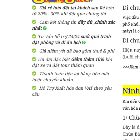
Di chu
Giá rẻ hơn đặt tại khách sạn
Rẻ hơn
từ 20% - 30% khi đặt qua chúng tôi
Việc đầu 
Cam kết thông tin
đầy đủ ,chính xác
phố Phủ 
nhất
máy) là 
Tư Vấn hỗ trợ 24/24
suốt quá trình
Di chu
đặt phòng và đi du lịch
Hiện na
Giá niêm yết đã bao gồm thuế & phí
(buổi ch
Ưu đãi đặc biệt
Giảm thêm 10%
khi
đặt xe và đặt tour thăm quan
>>>Xem 
Thanh toán tiện lợi bằng tiền mặt
hoặc chuyển khoản
Hỗ Trợ Xuất hóa đơn VAT theo yêu
Ninh
cầu
Khi đến 
văn hóa 
1/ Chù
Đây là đ
Chùa Bái