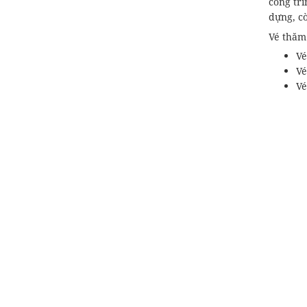
công trì
dựng, cò
Vé thăm
Vé
Vé
Vé