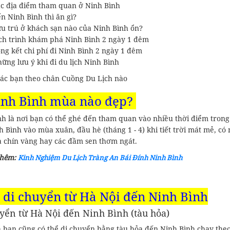
c địa điểm tham quan ở Ninh Bình
n Ninh Bình thì ăn gì?
u trú ở khách sạn nào của Ninh Bình ổn?
ch trình khám phá Ninh Bình 2 ngày 1 đêm
ng kết chi phí đi Ninh Bình 2 ngày 1 đêm
ững lưu ý khi đi du lịch Ninh Bình
 các bạn theo chân Cuồng Du Lịch nào
inh Bình mùa nào đẹp?
nh là nơi bạn có thể ghé đến tham quan vào nhiều thời điểm trong
 Bình vào mùa xuân, đầu hè (tháng 1 - 4) khi tiết trời mát mẻ, có
a chín vàng hay các đầm sen thơm ngát.
thêm:
Kinh Nghiệm Du Lịch Tràng An Bái Đính Ninh Bình
 di chuyển từ Hà Nội đến Ninh Bình
yển từ Hà Nội đến Ninh Bình (tàu hỏa)
a bạn cũng có thể di chuyển bằng tàu hỏa đến Ninh Bình chạy theo