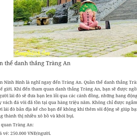
n thể danh thắng Tràng An
n Ninh Bình là nghĩ ngay đến Tràng An. Quần thể danh thắng Trà
hế giới. Khi đến tham quan danh thắng Tràng An, bạn sẽ được ngồi
gười lái đò sẽ đưa bạn len lỏi qua các cánh đồng, những hang độn
y vách đá vôi đã tồn tại qua hàng triệu năm. Không chỉ được ngắ
i lái đò bản địa kể cho bạn để không khí thêm sôi động sẽ giúp 
g thành thị nhiều xô bồ và khói bụi.
 quan Tràng An:
á vé: 250.000 VNĐ/người.