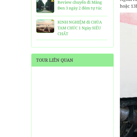
Review chuyến đi Măng
hoặc 13
Đen 3 ngày 2 đêm tự túc
KINH NGHIỆM đi CHÙA
TAM CHÚC 1 Ngày SIÊU
CHẤT
25 Ngôi Chùa ở Sài Gòn
LINH THIÊNG và ĐẸP nhất
TOUR LIÊN QUAN
TOP 16 địa điểm du lịch
HẤP DẪN nhất việt nam:
Bạn đã đi được những nơi
nào?
Trọn bộ thông tin tuyến
cáp treo Núi Bà Đen Tây
Ninh
HƯỚNG DẪN đi du lịch
TAM ĐẢO chi tiết kèm
thông tin liên hệ