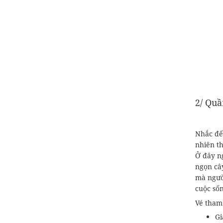
2/ Quầ
Nhắc đế
nhiên t
Ở đây n
ngọn câ
mà ngườ
cuộc sốn
Vé tham
Gi