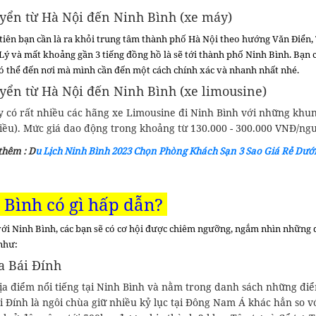
yển từ Hà Nội đến Ninh Bình (xe máy)
tiên bạn cần là ra khỏi trung tâm thành phố Hà Nội theo hướng Văn Điển, 
Lý và mất khoảng gần 3 tiếng đồng hồ là sẽ tới thành phố Ninh Bình. Bạn 
có thể đến nơi mà mình cần đến một cách chính xác và nhanh nhất nhé.
yển từ Hà Nội đến Ninh Bình (xe limousine)
y có rất nhiều các hãng xe Limousine đi Ninh Bình với những khun
iều). Mức giá dao động trong khoảng từ 130.000 - 300.000 VNĐ/người
thêm :
D
u Lịch Ninh Bình 2023 Chọn Phòng Khách Sạn 3 Sao Giá Rẻ Dưới
 Bình có gì hấp dẫn?
với Ninh Bình, các bạn sẽ có cơ hội được chiêm ngưỡng, ngắm nhìn những 
như:
a Bái Đính
ịa điểm nổi tiếng tại Ninh Bình và nằm trong danh sách những điể
 Đính là ngôi chùa giữ nhiều kỷ lục tại Đông Nam Á khác hẳn so vớ