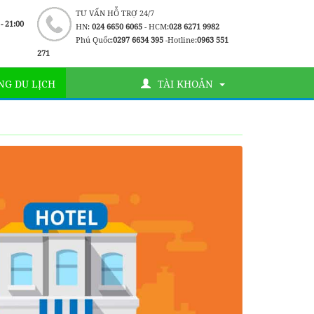
TƯ VẤN HỖ TRỢ 24/7
 - 21:00
HN:
024 6650 6065
- HCM:
028 6271 9982
Phú Quốc:
0297 6634 395
-Hotline:
0963 551
271
G DU LỊCH
TÀI KHOẢN