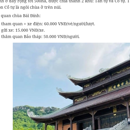
nh ở đây rộng tới 500ha, được chia thành 2 khu: Tân tự và Cổ tự. 
n Cổ tự là ngôi chùa ở trên núi.
 quan chùa Bái Đính:
 tham quan + xe điện: 60.000 VNĐ/vé/người/lượt.
 gửi xe: 15.000 VNĐ/xe.
 thăm quan Bảo tháp: 50.000 VNĐ/người.