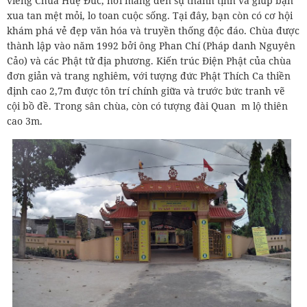
viếng Chùa Huệ Đức, nơi mang đến sự thanh tịnh và giúp bạn
xua tan mệt mỏi, lo toan cuộc sống. Tại đây, bạn còn có cơ hội
khám phá vẻ đẹp văn hóa và truyền thống độc đáo. Chùa được
thành lập vào năm 1992 bởi ông Phan Chí (Pháp danh Nguyên
Cảo) và các Phật tử địa phương. Kiến trúc Điện Phật của chùa
đơn giản và trang nghiêm, với tượng đức Phật Thích Ca thiền
định cao 2,7m được tôn trí chính giữa và trước bức tranh vẽ
cội bồ đề. Trong sân chùa, còn có tượng đài Quan m lộ thiên
cao 3m.