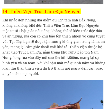
14. Thiền Viện Trúc Lâm Đạo Nguyên
Khi nhắc đến những địa điểm du lịch tâm linh Đắk Nông,
không ai không biết đến Thiền Viện Trúc Lâm Đạo Nguyên -
một cơ sở Phật giáo nổi tiếng, không chỉ có kiến trúc độc đáo
và ấn tượng, mà còn có khu bảo tồn thiên nhiên vô cùng tuyệt
vời. Tại đây, bạn sẽ được tận hưởng không gian trong lành, an
yên, mang lại cảm giác thoải mái khó tả. Thiền viện thuộc hệ
Phật giáo Trúc Lâm lớn, nằm trong khu rừng bảo tồn Nâm
Nung, lưng tựa vào dãy núi cao lên tới 1.500m, mang lại sự
bình yên và an toàn. Với khí hậu mát mẻ quanh năm và không
gian thư thái, thiền viện đã trở thành nơi mang đến cảm giác
an yên cho mọi người.