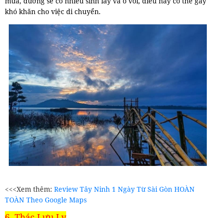
mưa, đường sẽ có nhiều sình lầy và ổ voi, điều này có thể gây
khó khăn cho việc di chuyển.
<<<Xem thêm:
Review Tây Ninh 1 Ngày Từ Sài Gòn HOÀN
TOÀN Theo Google Maps
6. Thác Lưu Ly