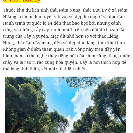
Thuộc khu du lịch sinh thái Nâm Nung, thác Lưu Ly ở xã Nâm
N’Jang là điểm đến tuyệt vời với vẻ đẹp hoang sơ và độc đáo.
Hành trình từ quốc lộ 14 đến thác bao bọc bởi những cánh
rừng và những rẫy cây xanh mướt trên nền đất đỏ bazan đặc
trưng của Tây Nguyên. Mặc dù nhỏ hơn so với thác Liêng
Nung, thác Lưu Ly mang đến vẻ đẹp dịu dàng, tinh khôi hơn.
Không gian ở điểm tham quan Đăk Nông này tràn đầy yên
bình, bạn có thể nghe thấy tiếng hót của chim rừng, tiếng nước
chảy và lá reo rì rào cùng hòa quyện. Đây là nơi thích hợp để
thả lỏng tinh thần, kết nối với thiên nhiên.