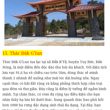
15. Thác Đăk G’lun
Thác Đăk G’Lun tọa lạc tại xã Đắk R’Til, huyện Tuy Đức, Đăk
Nông, là một điểm đến độc đáo thu hút du khách. Với diện tích
lưu vực 91,6 ha và chiều cao trên 50m, dòng thác sẻ mình
thành 2 nhánh đổ xuống như mái tóc dài buông xõa. Ngay
cạnh thác có bãi đất rộng và bằng phẳng thích hợp cắm trại
qua đêm và thư giãn. Đây cũng là điểm lý tưởng để ngắm bình
minh. Tại chân thác, có vòm đá rộng tạo điều kiện cho bạn
nhìn thấy hạ lưu hồ dưới thác. Xung quanh thác bao phủ bởi
hơn 1000 ha rừng đặc dụng sinh thái đa dạng. Tại đây, bạn