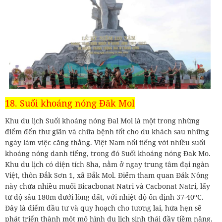
18. Suối khoáng nóng Đăk Mol
Khu du lịch Suối khoáng nóng Đal Mol là một trong những
điểm đến thư giãn và chữa bệnh tốt cho du khách sau những
ngày làm việc căng thẳng. Việt Nam nổi tiếng với nhiều suối
khoáng nóng danh tiếng, trong đó Suối khoáng nóng Đak Mo.
Khu du lịch có diện tích 8ha, nằm ở ngay trung tâm đại ngàn
Việt, thôn Đắk Sơn 1, xã Đắk Mol. Điểm tham quan Đăk Nông
này chứa nhiều muối Bicacbonat Natri và Cacbonat Natri, lấy
từ độ sâu 180m dưới lòng đất, với nhiệt độ ổn định 37-40ºC.
Đây là điểm đầu tư và quy hoạch cho tương lai, hứa hẹn sẽ
phát triển thành một mô hình du lịch sinh thái đầy tiềm năng.