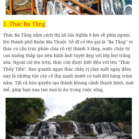
2. Thác Ba Tầng
Thác Ba Tầng nằm cách thị xã Gia Nghĩa 8 km về phía ngược
lên thành phố Buôn Ma Thuột. Sở dĩ có tên gọi là "Ba Tầng" vì
thác có cấu trúc phân chia rõ rệt thành 3 tầng, nước chảy từ
cao xuống thấp tạo nên hình ảnh tuyệt đẹp với lớp bọt trắng
xóa. Ngoài cái tên trên, thác còn được biết đến với tên "Thác
Thủy Tiên". Bao quanh ngọn thác chảy rì rầm suốt ngày đêm
này là những tán cây cổ thụ xanh mướt có tuổi đời hàng trăm
năm. Tất cả hòa quyện tạo thành khung cảnh thanh bình, mát
mẻ, giúp bạn xua tan mọi lo âu trong cuộc sống.