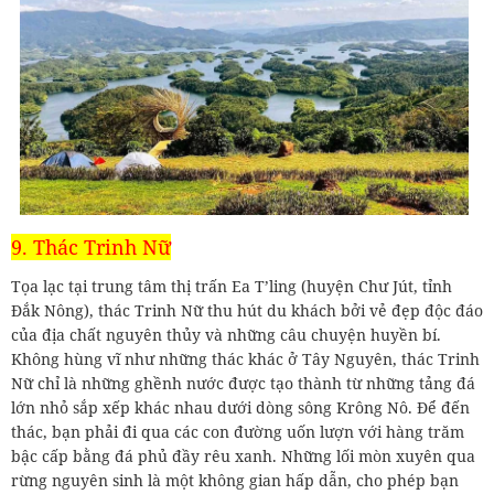
9. Thác Trinh Nữ
Tọa lạc tại trung tâm thị trấn Ea T’ling (huyện Chư Jút, tỉnh
Đắk Nông), thác Trinh Nữ thu hút du khách bởi vẻ đẹp độc đáo
của địa chất nguyên thủy và những câu chuyện huyền bí.
Không hùng vĩ như những thác khác ở Tây Nguyên, thác Trinh
Nữ chỉ là những ghềnh nước được tạo thành từ những tảng đá
lớn nhỏ sắp xếp khác nhau dưới dòng sông Krông Nô. Để đến
thác, bạn phải đi qua các con đường uốn lượn với hàng trăm
bậc cấp bằng đá phủ đầy rêu xanh. Những lối mòn xuyên qua
rừng nguyên sinh là một không gian hấp dẫn, cho phép bạn