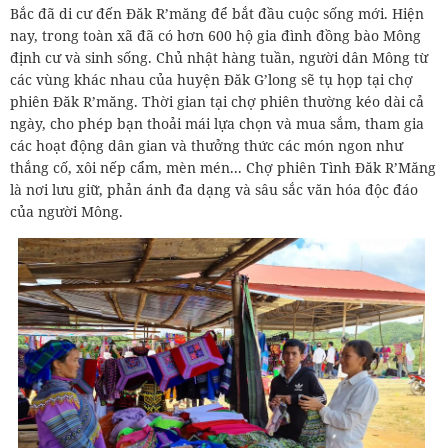
Bắc đã di cư đến Đăk R’măng để bắt đầu cuộc sống mới. Hiện
nay, trong toàn xã đã có hơn 600 hộ gia đình đồng bào Mông
định cư và sinh sống. Chủ nhật hàng tuần, người dân Mông từ
các vùng khác nhau của huyện Đăk G’long sẽ tụ họp tại chợ
phiên Đăk R’măng. Thời gian tại chợ phiên thường kéo dài cả
ngày, cho phép bạn thoải mái lựa chọn và mua sắm, tham gia
các hoạt động dân gian và thưởng thức các món ngon như
thắng cố, xôi nếp cẩm, mèn mén... Chợ phiên Tình Đăk R’Măng
là nơi lưu giữ, phản ánh đa dạng và sâu sắc văn hóa độc đáo
của người Mông.