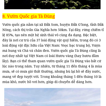
8. Vườn Quốc gia Tà Đùng
Vườn quốc gia nằm tại xã Đắk Som, huyện Đắk G’long, tỉnh Đắk
Nông, cách thị trấn Gia Nghĩa hơn 50km. Tại đây, rừng chiếm tỉ
lệ 85%, tạo nên một hệ sinh thái vô cùng đa dạng. Đặc biệt,
đây là nơi cư trú của 37 loài động vật quý hiếm, trong đó có 3
loài động vật đặc hữu của Việt Nam: Voọc bạc trung bộ, Vượn
má hung và Chà vá chân đen. Vườn quốc gia Tà Đùng cũng là
nơi duy nhất tại Việt Nam có loài Hươu vàng (hay hươu đầm
lầy). Bạn có thể tham quan vườn quốc gia Tà Đùng vào bất cứ
lúc nào trong năm. Tuy nhiên, từ tháng 11 đến tháng 4 là mùa
mưa, sẽ có mưa gió thất thường, nhưng bù lại hồ sẽ đầy nước,
mang vẻ đẹp tuyệt vời. Trong khoảng tháng 5 đến tháng 10 là
mùa khô, nước hồ vơi hơn, giúp di chuyển dễ dàng hơn.