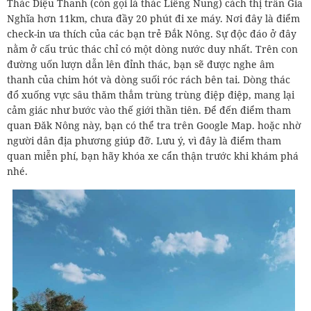
Thác Diệu Thanh (còn gọi là thác Liêng Nung) cách thị trấn Gia
Nghĩa hơn 11km, chưa đầy 20 phút đi xe máy. Nơi đây là điểm
check-in ưa thích của các bạn trẻ Đắk Nông. Sự độc đáo ở đây
nằm ở cấu trúc thác chỉ có một dòng nước duy nhất. Trên con
đường uốn lượn dẫn lên đỉnh thác, bạn sẽ được nghe âm
thanh của chim hót và dòng suối róc rách bên tai. Dòng thác
đổ xuống vực sâu thăm thẳm trùng trùng điệp điệp, mang lại
cảm giác như bước vào thế giới thần tiên. Để đến điểm tham
quan Đăk Nông này, bạn có thể tra trên Google Map. hoặc nhờ
người dân địa phương giúp đỡ. Lưu ý, vì đây là điểm tham
quan miễn phí, bạn hãy khóa xe cẩn thận trước khi khám phá
nhé.