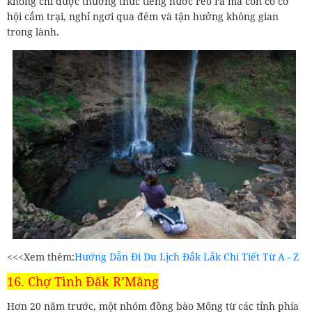
không chỉ được thưởng thức tiếng nước reo rả mà còn có cơ
hội cắm trại, nghỉ ngơi qua đêm và tận hưởng không gian
trong lành.
<<<Xem thêm:
Hướng Dẫn Đi Du Lịch Đắk Lắk Chi Tiết Từ A - Z
16. Chợ Tình Đăk R’Măng
Hơn 20 năm trước, một nhóm đồng bào Mông từ các tỉnh phía