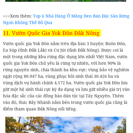
<<<Xem thêm:
Top 6 Nhà Hàng Ở Măng Đen Bán Đặc Sản Rừng
Ngon Không Thể Bỏ Qua
11. Vườn Quốc Gia Yok Đôn Đắk Nông
Vườn quốc gia Yok Đôn nằm trên địa bàn 3 huyện: Buôn Đôn,
Ea Súp (tỉnh Đắk Lắk) và Cư Jút (tỉnh Đắk Nông). Được coi là
một trong những khu rừng đặc dụng lớn nhất Việt Nam, vườn
quốc gia Yok Đôn chủ yếu là rừng tự nhiên, với hơn 90% là
rừng nguyên sinh, chia thành ba khu vực: vùng bảo vệ nghiêm
ngặt rộng 80.947 ha, vùng phục hồi sinh thái 30.426 ha và
vùng dịch vụ hành chính 4.172 ha. Vườn quốc gia Yok Đôn lưu
giữ một hệ sinh thái cực kỳ đa dạng và lưu giữ nhiều giá trị văn
hóa đặc sắc của các đồng bào dân tộc tại Tây Nguyên. Thêm
vào đó, thác Bảy Nhánh nằm bên trong vườn quốc gia cũng là
điểm tham quan Đăk Nông nổi tiếng.