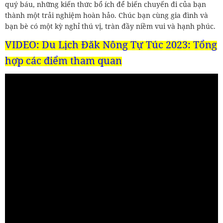
quý báu, những kiến thức bổ ích để biến chuyến đi của bạn
thành một trải nghiệm hoàn hảo. Chúc bạn cùng gia đình và
bạn bè có một kỳ nghỉ thú vị, tràn đầy niềm vui và hạnh phúc.
VIDEO: Du Lịch Đăk Nông Tự Túc 2023: Tổng
hợp các điểm tham quan