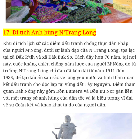
17. Di tích Anh hùng N’Trang Lơng
Khu di tích lịch sử các điểm đấu tranh chống thực dân Pháp
của người M’Nông, dưới sự lãnh đạo của N’Trang Lơng, tọa lạc
tại xã Đắk R’tih và xã Đắk Buk So. Cách đây hơn 70 năm, tại nơi
này, cuộc kháng chiến chống xâm lược của người M’Nông do tù
trưởng N’Trang Lơng chỉ đạo đã kéo dài từ năm 1911 đến
1935, để lại dấu ấn sâu sắc về lòng yêu nước và tinh thần đoàn
kết đấu tranh cho độc lập tại vùng đất Tây Nguyên. Điểm tham
quan Đăk Nông này gồm Đồn Buméra và Đồn Bu Nor gắn liền
với một trang sử anh hùng của dân tộc và là biểu tượng vĩ đại
về sự đoàn kết và khao khát tự do của người dân.