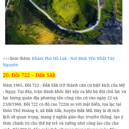
<<<Xem thêm:
Khám Phá Hồ Lak - Nơi Bình Yên Nhất Tây
Nguyên
20. Đồi 722 – Đăk Săk
Năm 1965, Đồi 722 - Đắk Sắk trở thành căn cứ biệt kích của Mỹ
- Ngụy. Tại đây, trận đánh khốc liệt xảy ra khi bộ đội chủ lực và
lực lượng quân địa phương tấn công căn cứ vào ngày 22 và
23/8/1968. Đồi 722 có độ cao 722m so với mặt biển, tọa lạc tại
thôn Thổ Hoàng 4, xã Đắk Sắk, huyện Đắk Mil. Đây là di tích
lịch sử quan trọng, mang ý nghĩa giáo dục truyền thống, tạo ý
thức chính trị cho thế hệ trẻ và tưởng nhớ công lao của cha