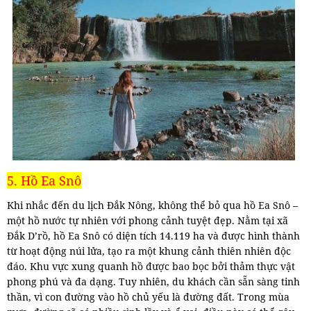
5. Hồ Ea Snô
Khi nhắc đến du lịch Đắk Nông, không thể bỏ qua hồ Ea Snô –
một hồ nước tự nhiên với phong cảnh tuyệt đẹp. Nằm tại xã
Đắk D’rồ, hồ Ea Snô có diện tích 14.119 ha và được hình thành
từ hoạt động núi lửa, tạo ra một khung cảnh thiên nhiên độc
đáo. Khu vực xung quanh hồ được bao bọc bởi thảm thực vật
phong phú và đa dạng. Tuy nhiên, du khách cần sẵn sàng tinh
thần, vì con đường vào hồ chủ yếu là đường đất. Trong mùa