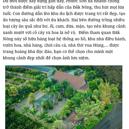
Dù mới được xây dựng gần đây, Phước Sơn đã nhanh chóng
trở thành điểm giải trí hấp dẫn của Đắk Nông, thu hút mọi lứa
tuổi. Con đường dẫn lên khu du lịch được trang trí rất đẹp, tạo
ấn tượng sâu sắc đối với du khách. Hai bên đường trồng nhiều
loại cây ăn quả như bơ, ổi, cam, dừa, mận, tạo nên khung cảnh
xanh mướt với cỏ cây và hoa lá nở rộ. Điểm tham quan Đăk
Nông này sở hữu hàng loạt hệ thống ao hồ, khu nhà điều hành,
vườn hoa, nhà hàng, chòi câu cá, nhà thờ vua Hùng,… được
trang hoàng khá độc đáo, bạn có thể chọn cho mình một
khung cảnh đẹp nhất để chọn ảnh lưu niệm.