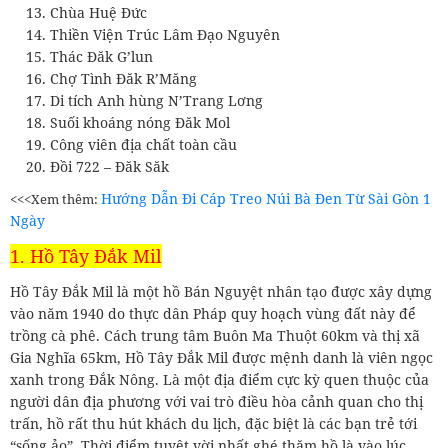
Chùa Huệ Đức
Thiền Viện Trúc Lâm Đạo Nguyên
Thác Đăk G’lun
Chợ Tình Đăk R’Măng
Di tích Anh hùng N’Trang Lơng
Suối khoáng nóng Đăk Mol
Công viên địa chất toàn cầu
Đồi 722 – Đăk Săk
Hướng Dẫn Đi Cáp Treo Núi Bà Đen Từ Sài Gòn 1
<<<Xem thêm:
Ngày
1. Hồ Tây Đắk Mil
Hồ Tây Đắk Mil là một hồ Bán Nguyệt nhân tạo được xây dựng
vào năm 1940 do thực dân Pháp quy hoạch vùng đất này để
trồng cà phê. Cách trung tâm Buôn Ma Thuột 60km và thị xã
Gia Nghĩa 65km, Hồ Tây Đắk Mil được mệnh danh là viên ngọc
xanh trong Đắk Nông. Là một địa điểm cực kỳ quen thuộc của
người dân địa phương với vai trò điều hòa cảnh quan cho thị
trấn, hồ rất thu hút khách du lịch, đặc biệt là các bạn trẻ tới
“sống ảo”. Thời điểm tuyệt vời nhất ghé thăm hồ là vào lúc