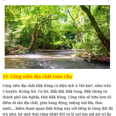
19. Công viên địa chất toàn cầu
Công viên địa chất Đắk Nông có diện tích 4.760 km², nằm trên
5 huyện: Krông Nô, Cư Jút, Đắk Mil, Đắk Song, Đắk Glong và
thành phố Gia Nghĩa, tỉnh Đắk Nông. Công viên sở hữu hơn 65
điểm di sản địa chất, gồm hang động, miệng núi lửa, thác
nước,...Điểm tham quan Đăk Nông này nổi tiếng là vùng đất đỏ
trù phú, hệ sinh thái rừng nhiệt đới và là nơi lưu giữ giá trị đa