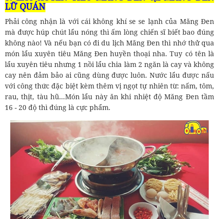
LỮ QUÁN
Phải công nhận là với cái không khí se se lạnh của Măng Đen
mà được húp chút lẩu nóng thì ấm lòng chiến sĩ biết bao đúng
không nào! Và nếu bạn có đi du lịch Măng Đen thì nhớ thử qua
món lẩu xuyên tiêu Măng Đen huyền thoại nha. Tuy có tên là
lẩu xuyên tiêu nhưng 1 nồi lẩu chia làm 2 ngăn là cay và không
cay nên đảm bảo ai cũng dùng được luôn. Nước lẩu được nấu
với công thức đặc biệt kèm thêm vị ngọt tự nhiên từ: nấm, tôm,
rau, thịt, tàu hũ...Món lẩu này ăn khi nhiệt độ Măng Đen tầm
16 - 20 độ thì đúng là cực phẩm.