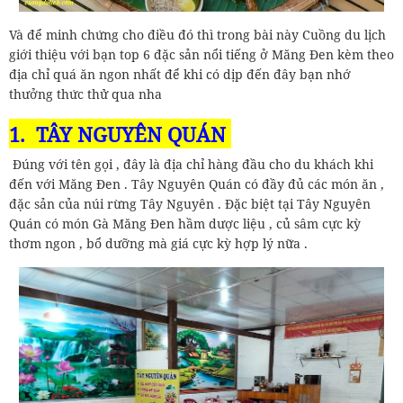
Và để minh chứng cho điều đó thì trong bài này Cuồng du lịch
giới thiệu với bạn top 6 đặc sản nổi tiếng ở Măng Đen kèm theo
địa chỉ quá ăn ngon nhất để khi có dịp đến đây bạn nhớ
thưởng thức thử qua nha
1.
TÂY NGUYÊN QUÁN
Đúng với tên gọi , đây là địa chỉ hàng đầu cho du khách khi
đến với Măng Đen . Tây Nguyên Quán có đầy đủ các món ăn ,
đặc sản của núi rừng Tây Nguyên . Đặc biệt tại Tây Nguyên
Quán có món Gà Măng Đen hầm dược liệu , củ sâm cực kỳ
thơm ngon , bổ dưỡng mà giá cực kỳ hợp lý nữa .