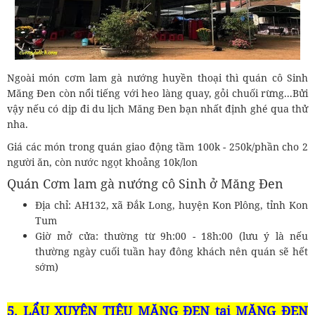
Ngoài món cơm lam gà nướng huyền thoại thì quán cô Sinh
Măng Đen còn nổi tiếng với heo làng quay, gỏi chuối rừng...Bửi
vậy nếu có dịp đi du lịch Măng Đen bạn nhất định ghé qua thử
nha.
Giá các món trong quán giao động tầm 100k - 250k/phần cho 2
người ăn, còn nước ngọt khoảng 10k/lon
Quán Cơm lam gà nướng cô Sinh ở Măng Đen
Địa chỉ: AH132, xã Đắk Long, huyện Kon Plông, tỉnh Kon
Tum
Giờ mở cửa: thường từ 9h:00 - 18h:00 (lưu ý là nếu
thường ngày cuối tuần hay đông khách nên quán sẽ hết
sớm)
5. LẨU XUYÊN TIÊU MĂNG ĐEN tại MĂNG ĐEN