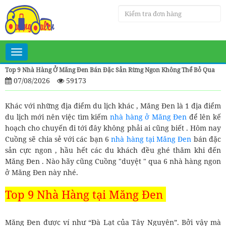
Toggle
navigation
Top 9 Nhà Hàng Ở Măng Đen Bán Đặc Sản Rừng Ngon Không Thể Bỏ Qua
07/08/2026
59173
Khác với những địa điểm du lịch khác , Măng Đen là 1 địa điểm
du lịch mới nên việc tìm kiếm
nhà hàng ở Măng Đen
để lên kế
hoạch cho chuyến đi tới đây không phải ai cũng biết . Hôm nay
Cuồng sẽ chia sẻ với các bạn 6
nhà hàng tại Măng Đen
bán đặc
sản cực ngon , hầu hết các du khách đều ghé thăm khi đến
Măng Đen . Nào hãy cũng Cuồng "duyệt " qua 6 nhà hàng ngon
ở Măng Đen này nhé.
Top 9 Nhà Hàng tại Măng Đen
Măng Đen được ví như “Đà Lạt của Tây Nguyên”. Bởi vậy mà