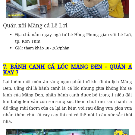
Quán xôi Măng cá Lê Lợi
Địa chỉ: nằm ngay ngã tư Lê Hồng Phong giao với Lê Lợi,
tp. Kon Tum
Giá:
tham khảo
10 - 20k/phần
7. BÁNH CANH CÁ LÓC MĂNG ĐEN - QUÁN A
KAY 7
Lại thêm một món ăn sáng ngon phải thử khi đi du lịch Măng
Đen. Cũng chỉ là bánh canh là cá lóc nhưng giữa không khí se
lạnh của Măng Đen, phần bánh canh được bỏ trong 1 niêu đất
khi bưng lên vẫn còn soi sùng sục thêm chút rau răm hành lá
để tăng mùi thơm của cá lại ăn kèm với rau đắng vừa giòn vừa
nhẫn thêm chút ớt cay cay thì chỉ có thể nói 1 câu xức sắc thôi
nha.