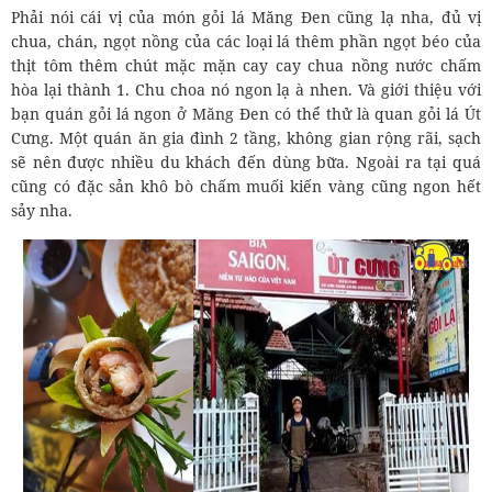
Phải nói cái vị của món gỏi lá Măng Đen cũng lạ nha, đủ vị
chua, chán, ngọt nồng của các loại lá thêm phần ngọt béo của
thịt tôm thêm chút mặc mặn cay cay chua nồng nước chấm
hòa lại thành 1. Chu choa nó ngon lạ à nhen. Và giới thiệu với
bạn quán gỏi lá ngon ở Măng Đen có thể thử là quan gỏi lá Út
Cưng. Một quán ăn gia đình 2 tầng, không gian rộng rãi, sạch
sẽ nên được nhiều du khách đến dùng bữa. Ngoài ra tại quá
cũng có đặc sản khô bò chấm muối kiến vàng cũng ngon hết
sảy nha.