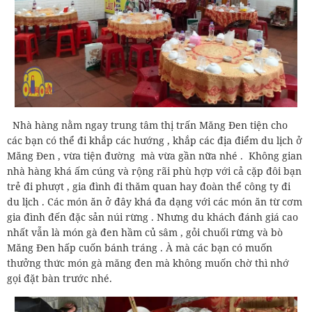
Nhà hàng nằm ngay trung tâm thị trấn Măng Đen tiện cho
các bạn có thể đi khắp các hướng , khắp các địa điểm du lịch ở
Măng Đen , vừa tiện đường mà vừa gần nữa nhé . Không gian
nhà hàng khá ấm cúng và rộng rãi phù hợp với cả cặp đôi bạn
trẻ đi phượt , gia đình đi thăm quan hay đoàn thể công ty đi
du lịch . Các món ăn ở đây khá đa dạng với các món ăn từ cơm
gia đình đến đặc sản núi rừng . Nhưng du khách đánh giá cao
nhất vẫn là món gà đen hầm củ sâm , gỏi chuối rừng và bò
Măng Đen hấp cuốn bánh tráng . À mà các bạn có muốn
thưởng thức món gà măng đen mà không muốn chờ thì nhớ
gọi đặt bàn trước nhé.