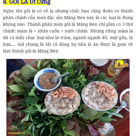
8. GỎI LÁ Út Cưng
Nghe tên gỏi lá có vẻ lạ nhưng chắc bạn cũng đoán ra thành
phần chính của món đặc sản Măng Đen này là các loại lá đúng
không nào. Thành phần món gỏi lá Măng Đen chỉ gồm có 3 thứ
chính: mâm lá + nhân cuốn + nước chấm. Nhưng riêng mâm lá
đã có mấy chục loại như lá trâm, ngành ngạnh đỏ, mật gấu, lá
bứa,... nói chung là tất cả dòng họ nhà lá ăn được là gom về
làm thành gỏi lá Măng Đen