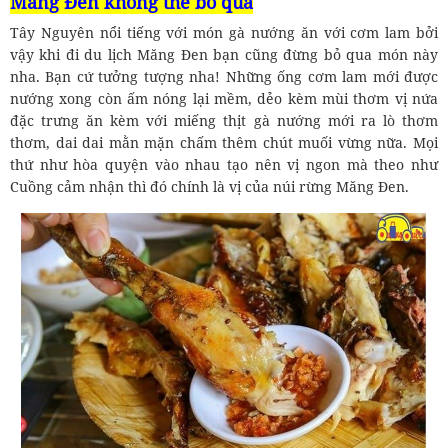
Măng Đen không thể bỏ qua
Tây Nguyên nổi tiếng với món gà nướng ăn với cơm lam bởi
vậy khi đi du lịch Măng Đen bạn cũng đừng bỏ qua món này
nha. Bạn cứ tưởng tượng nha! Những ống cơm lam mới được
nướng xong còn ấm nóng lại mềm, dẻo kèm mùi thơm vị nứa
đặc trưng ăn kèm với miếng thịt gà nướng mới ra lò thơm
thơm, dai dai mằn mặn chấm thêm chút muối vừng nữa. Mọi
thứ như hòa quyện vào nhau tạo nên vị ngon mà theo như
Cuồng cảm nhận thì đó chính là vị của núi rừng Măng Đen.