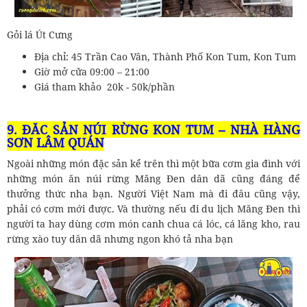
Gỏi lá Út Cưng
Địa chỉ: 45 Trần Cao Vân, Thành Phố Kon Tum, Kon Tum
Giờ mở cửa 09:00 – 21:00
Giá tham khảo 20k - 50k/phần
9. ĐẶC SẢN NÚI RỪNG KON TUM – NHÀ HÀNG
SƠN LÂM QUÁN
Ngoài những món đặc sản kể trên thì một bữa cơm gia đình với
những món ăn núi rừng Măng Đen dân dã cũng đáng để
thưởng thức nha bạn. Người Việt Nam mà đi đâu cũng vậy,
phải có cơm mới được. Và thường nếu đi du lịch Măng Đen thì
người ta hay dùng cơm món canh chua cá lóc, cá lăng kho, rau
rừng xào tuy dân dã nhưng ngon khó tả nha bạn