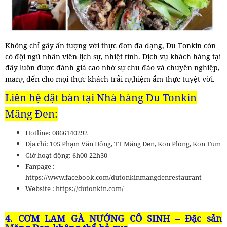
Không chỉ gây ấn tượng với thực đơn đa dạng, Du Tonkin còn
có đội ngũ nhân viên lịch sự, nhiệt tình. Dịch vụ khách hàng tại
đây luôn được đánh giá cao nhờ sự chu đáo và chuyên nghiệp,
mang đến cho mọi thực khách trải nghiệm ẩm thực tuyệt vời.
Liên hệ đặt bàn tại Nhà hàng Du Tonkin
Măng Đen:
Hotline: 0866140292
Địa chỉ: 105 Phạm Văn Đồng, TT Măng Đen, Kon Plong, Kon Tum
Giờ hoạt động: 6h00-22h30
Fanpage :
https://www.facebook.com/dutonkinmangdenrestaurant
Website : https://dutonkin.com/
4. CƠM LAM GÀ NƯỚNG CÔ SINH – Đặc sản