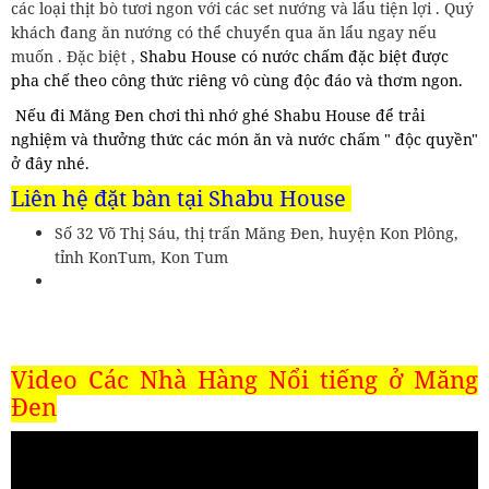
các loại thịt bò tươi ngon với các set nướng và lẩu tiện lợi . Quý
khách đang ăn nướng có thể chuyển qua ăn lẩu ngay nếu
muốn . Đặc biệt ,
Shabu House có nước chấm đặc biệt được
pha chế theo công thức riêng vô cùng độc đáo và thơm ngon.
Nếu đi Măng Đen chơi thì nhớ ghé
Shabu House để trải
nghiệm và thưởng thức các món ăn và nước chấm " độc quyền"
ở đây nhé.
Liên hệ đặt bàn tại Shabu House
Số 32 Võ Thị Sáu, thị trấn Măng Đen, huyện Kon Plông,
tỉnh KonTum, Kon Tum
Video Các Nhà Hàng Nổi tiếng ở Măng
Đen