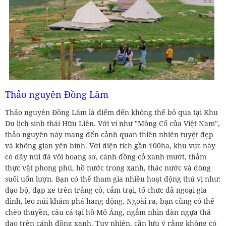
Thảo nguyên Đồng Lâm
Thảo nguyên Đồng Lâm là điểm đến không thể bỏ qua tại Khu
Du lịch sinh thái Hữu Liên. Với ví như "Mông Cổ của Việt Nam",
thảo nguyên này mang đến cảnh quan thiên nhiên tuyệt đẹp
và không gian yên bình. Với diện tích gần 100ha, khu vực này
có dãy núi đá vôi hoang sơ, cánh đồng cỏ xanh mướt, thảm
thực vật phong phú, hồ nước trong xanh, thác nước và dòng
suối uốn lượn. Bạn có thể tham gia nhiều hoạt động thú vị như:
dạo bộ, đạp xe trên trảng cỏ, cắm trại, tổ chức dã ngoại gia
đình, leo núi khám phá hang động. Ngoài ra, bạn cũng có thể
chèo thuyền, câu cá tại hồ Mỏ Áng, ngắm nhìn đàn ngựa thả
dạo trên cánh đồng xanh. Tuy nhiên, cần lưu ý rằng không có