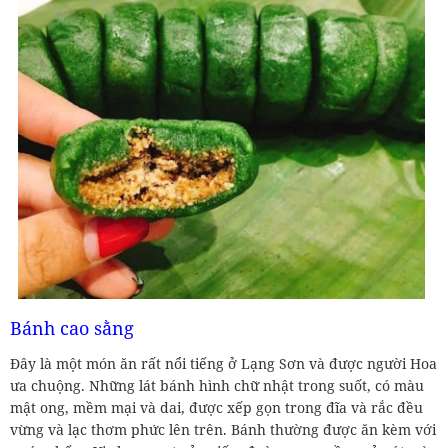
Bánh cao sằng
Đây là một món ăn rất nổi tiếng ở Lạng Sơn và được người Hoa
ưa chuộng. Những lát bánh hình chữ nhật trong suốt, có màu
mật ong, mềm mại và dai, được xếp gọn trong đĩa và rắc đều
vừng và lạc thơm phức lên trên. Bánh thường được ăn kèm với