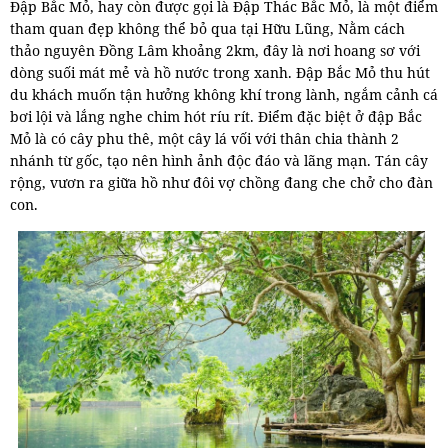
Đập Bắc Mỏ, hay còn được gọi là Đập Thác Bắc Mỏ, là một điểm
tham quan đẹp không thể bỏ qua tại Hữu Lũng, Nằm cách
thảo nguyên Đồng Lâm khoảng 2km, đây là nơi hoang sơ với
dòng suối mát mẻ và hồ nước trong xanh. Đập Bắc Mỏ thu hút
du khách muốn tận hưởng không khí trong lành, ngắm cảnh cá
bơi lội và lắng nghe chim hót ríu rít. Điểm đặc biệt ở đập Bắc
Mỏ là có cây phu thê, một cây lá vối với thân chia thành 2
nhánh từ gốc, tạo nên hình ảnh độc đáo và lãng mạn. Tán cây
rộng, vươn ra giữa hồ như đôi vợ chồng đang che chở cho đàn
con.