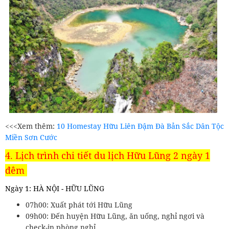
<<<Xem thêm:
10 Homestay Hữu Liên Đậm Đà Bản Sắc Dân Tộc
Miền Sơn Cước
4. Lịch trình chi tiết du lịch Hữu Lũng 2 ngày 1
đêm
Ngày 1: HÀ NỘI - HỮU LŨNG
07h00: Xuất phát tới Hữu Lũng
09h00: Đến huyện Hữu Lũng, ăn uống, nghỉ ngơi và
check-in phòng nghỉ