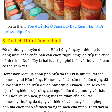
<<<Xem thêm:
Top 6 Lễ Hội Ở Sapa Dịp Đầu Xuân Năm Mới
Cực Kỳ Hấp Dẫn
6. Du lịch Hữu Lũng ở đâu?
Để có những chuyến du lịch Hữu Lũng 2 ngày 1 đêm tự túc
đáng nhớ, chắc chắn bạn cần chốn “nghỉ lưng” để tiếp tục cuộc
hành trình. Dưới đây là hai lựa chọn phổ biến và thú vị mà bạn
có thể xem xét.
Homestay: Một lựa chọn phổ biến và thú vị là lưu trú tại các
homestay tại Hữu Lũng. Homestay là các căn nhà dân dụng đã
được chủ nhà chuyển đổi để phục vụ du khách. Bạn sẽ có cơ
hội trải nghiệm cuộc sống của người dân địa phương và thấu
hiểu hơn về văn hóa, phong tục tập quán của họ. Các
homestay thường đa dạng về thiết kế và mức giá, cho phép
bạn lựa chọn theo sở thích và ngân sách của mình. Dưới đây là