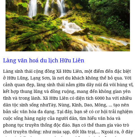
Làng văn hoá du lịch Hữu Liên
Làng sinh thái cộng đồng Xã Hữu Liên, một điểm đến đặc biệt
ở Hữu Lũng, Lạng Sơn, là nơi du khách không thể bỏ qua. Với
cảnh quan đẹp, làng sinh thái nằm giữa dãy núi đá vôi hùng vĩ,
kết hợp thung lũng và đồng ruộng, mang đến không gian yên
tĩnh và trong lành. Xã Hữu Liên có diện tích 6000 ha với nhiều
dân tộc sinh sống nhưTày, Nùng, Kinh, Dao, Mông, … tạo nên
bản sắc văn hóa đa dạng. Tại đây, bạn sẽ có cơ hội trải nghiệm
cuộc sống hàng ngày của người dân, tìm hiểu văn hóa và
phong tục truyền thống độc đáo. Bạn có thể tham gia vào trò
chơi truyền thống: như múa sạp, đốt lửa trại,... Ngoài ra, ở đây