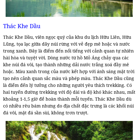
Thác Khe Dầu
Thác Khe Dầu, viên ngọc quý của khu du lịch Hữu Liên, Hữu
Lũng, tọa lạc giữa dãy núi rừng với vẻ đẹp mê hoặc và nước
trong xanh. Đây là điểm đến nổi tiếng với cảnh quan tự nhiên
hài hòa và tuyệt vời. Dòng nước từ hồ Mỏ Áng chảy qua các
khe núi đá vôi, tạo thành những dải nước trắng xoá đầy mê
hoặc. Màu xanh trong của nước kết hợp với ánh sáng mặt trời
tạo nên cảnh quan sắc màu và phép màu. Thác Khe Dầu cũng
là điểm đến lý tưởng cho những người yêu thích trekking. Có
hai tuyến đường trekking với độ dài và độ khó khác nhau, mất
khoảng 1-1,5 giờ để hoàn thành mỗi tuyến. Thác Khe Dầu dù
có nhiều rêu bám nhưng do địa chất đặc trưng là các khối núi
đá vôi, mặt đá sần sùi, không trơn trượt.