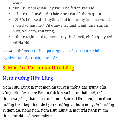
Dùng
10h00: Tham quan Cây Phu Thê ở đập Pắc Mỏ
11h00: Di chuyển tới Thác Khe Dầu để tham quan
12h30: Lên xe di chuyển về lại homestay ăn trưa với các
món đặc sản như: Vịt quay mắc mật, bánh đa nem, cá
suối, xôi cẩm, rau rừng,…
14h00: Nghỉ ngơi tại homestay thoải mái, chiều quay trở
về Hà Nội.
<<<Xem thêm:
Du Lịch Sapa 3 Ngày 2 Đêm Tự Túc: Kinh
Nghiệm Ăn Gì, Ở Đâu, Chơi Gì?
5. Món ăn đặc sản tại Hữu Lũng
Nem nướng Hữu Lũng
Nem Hữu Lũng là một món ăn truyền thống đặc trưng của
vùng đất này. Được làm từ thịt lợn và bì lợn thái nhỏ, trộn
thính và gói lại bằng lá chuối tươi. Sau khi lên men, nem được
nướng trên bếp than để tạo ra hương vị thơm nồng. Với hương
vị đậm đà, nồng nàn, nem Hữu Lũng là một trải nghiệm ẩm
thực độc đáo và ngon miệng.