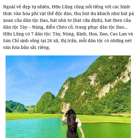
Ngoài vẻ đẹp tự nhiên, Hữu Lũng cũng nổi tiếng với các hình
thức văn hóa phi vật thể độc đáo, thu hút du khách như hát pá
xoan của dân tộc Dao, hát nhà tơ (hát cửa đình), hát then của
dân tộc Tày – Nùng, diễn Chèo cổ, trang phục dân tộc Dao...
Hữu Lũng có 7 dân tộc: Tày, Nùng, Kinh, Hoa, Dao, Cao Lan và
Sán Chỉ sinh sống tại 26 xã, thị trấn, mỗi dân tộc có những nét
văn hóa bản sắc riêng.