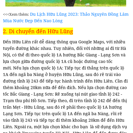
Du Lịch Hữu Lũng 2023: Thảo Nguyên Đồng Lâm
<<<Xem thêm:
Mùa Nước Đẹp Đến Nao Lòng
2. Di chuyển đến Hữu Lũng
Đến Hữu Liên rất dễ dàng thông qua Google Maps, với nhiều
tuyến đường khác nhau. Tuy nhiên, đối với những ai đi từ Hà
Nội, có thể đi theo quốc lộ 1A hướng Bắc Giang - Lạng Sơn và
lựa chọn giữa đường quốc lộ 1A cũ hoặc đường cao tốc
mới.
Nếu lựa chọn quốc lộ 1A: Tiếp tục đi thẳng trên quốc lộ
1A đến ngã ba Nàng ở huyện Hữu Lũng, sau đó rẽ trái vào
đường tỉnh lộ 243 để tiếp tục hành trình đến Hữu Liên. Cần đi
thêm khoảng 20km nữa để đến đích.
Nếu lựa chọn đường cao
tốc Bắc Giang - Lạng Sơn: Rẽ xuống tại nút giao tỉnh lộ 242 -
Trạm thu phí Hồ Sơn. Tiếp theo, đi trên tỉnh lộ 242 để đến thị
trấn Mẹt - Hữu Lũng, sau đó rẽ phải theo quốc lộ 1A hướng
Lạng Sơn. Tiếp tục trên quốc lộ 1A đến ngã ba Nàng, rồi rẽ
vào tỉnh lộ 243 và tiếp tục đi thêm khoảng 20km để đến Hữu
Liên.
Ngoài ra, một lựa chọn khác cho bạn là sử dụng dịch vụ