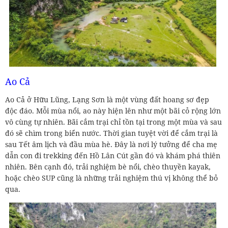
Ao Cả
Ao Cả ở Hữu Lũng, Lạng Sơn là một vùng đất hoang sơ đẹp
độc đáo. Mỗi mùa nổi, ao này hiện lên như một bãi cỏ rộng lớn
vô cùng tự nhiên. Bãi cắm trại chỉ tồn tại trong một mùa và sau
đó sẽ chìm trong biển nước. Thời gian tuyệt vời để cắm trại là
sau Tết âm lịch và đầu mùa hè. Đây là nơi lý tưởng để cha mẹ
dẫn con đi trekking đến Hồ Lân Cút gần đó và khám phá thiên
nhiên. Bên cạnh đó, trải nghiệm bè nổi, chèo thuyền kayak,
hoặc chèo SUP cũng là những trải nghiệm thú vị không thể bỏ
qua.