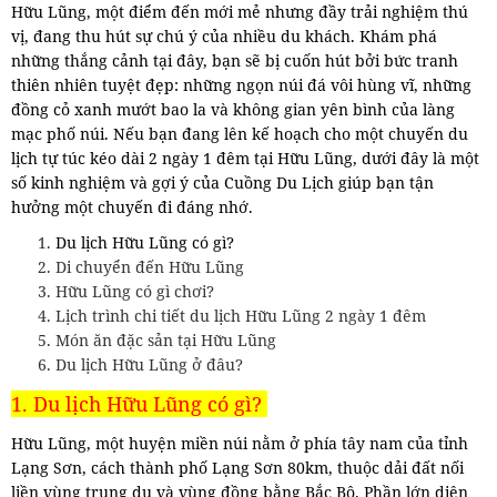
Hữu Lũng, một điểm đến mới mẻ nhưng đầy trải nghiệm thú
vị, đang thu hút sự chú ý của nhiều du khách. Khám phá
những thắng cảnh tại đây, bạn sẽ bị cuốn hút bởi bức tranh
thiên nhiên tuyệt đẹp: những ngọn núi đá vôi hùng vĩ, những
đồng cỏ xanh mướt bao la và không gian yên bình của làng
mạc phố núi. Nếu bạn đang lên kế hoạch cho một chuyến du
lịch tự túc kéo dài 2 ngày 1 đêm tại Hữu Lũng, dưới đây là một
số kinh nghiệm và gợi ý của Cuồng Du Lịch giúp bạn tận
hưởng một chuyến đi đáng nhớ.
Du lịch Hữu Lũng có gì?
Di chuyển đến Hữu Lũng
Hữu Lũng có gì chơi?
Lịch trình chi tiết du lịch Hữu Lũng 2 ngày 1 đêm
Món ăn đặc sản tại Hữu Lũng
Du lịch Hữu Lũng ở đâu?
1. Du lịch Hữu Lũng có gì?
Hữu Lũng, một huyện miền núi nằm ở phía tây nam của tỉnh
Lạng Sơn, cách thành phố Lạng Sơn 80km, thuộc dải đất nối
liền vùng trung du và vùng đồng bằng Bắc Bộ. Phần lớn diện