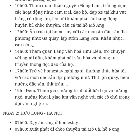
10h00: Tham quan thảo nguyên Đồng Lâm, trải nghiệm
các hoạt động như: cắm trai, dạo bộ, đạp xe tại khu vực
trảng cỏ rộng lớn, leo núi khám phá các hang động
huyền bí, chèo thuyền, câu cá tại hồ Mỏ Áng
12h00: Ăn trưa tại homestay với các món ăn đặc sản địa
phương như: Gà quay, lạp sườn Lạng Sơn, Khâu nhục,
rau rừng,...
14h00: Tham quan Làng Văn hoá Hữu Liên, trò chuyện
với người dân, khám phá nét văn hóa và phong tục
truyền thống độc đáo của họ,
17h00: Trở về homestay nghỉ ngơi, thưởng thức bữa tối
với các món đặc sản địa phương như: Thịt lợn quay, nem
nướng đặc sản, thịt trâu,...
19h - Đêm: Tham gia chương trình đốt lửa trại và nướng
ngô, nướng khoai, giao lưu văn nghệ với các cô chú trong
đội văn nghệ xã.
NGÀY 2: HỮU LŨNG - HÀ NỘI
07h00: Dậy ăn sáng ở homestay
09h00: Xuất phát đi chèo thuyền tại Mỏ Cả, hồ Nong