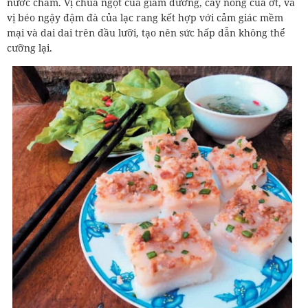
nước chấm. Vị chua ngọt của giấm đường, cay nồng của ớt, và
vị béo ngậy đậm đà của lạc rang kết hợp với cảm giác mềm
mại và dai dai trên đầu lưỡi, tạo nên sức hấp dẫn không thể
cưỡng lại.