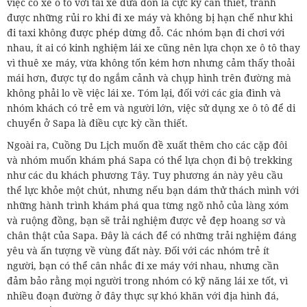
việc có xe ô tô với tài xế đưa đón là cực kỳ cần thiết, tránh
được những rủi ro khi đi xe máy và không bị hạn chế như khi
đi taxi không được phép dừng đỗ. Các nhóm bạn đi chơi với
nhau, ít ai có kinh nghiệm lái xe cũng nên lựa chọn xe ô tô thay
vì thuê xe máy, vừa không tốn kém hơn nhưng cảm thấy thoải
mái hơn, được tự do ngắm cảnh và chụp hình trên đường mà
không phải lo về việc lái xe. Tóm lại, đối với các gia đình và
nhóm khách có trẻ em và người lớn, việc sử dụng xe ô tô để di
chuyển ở Sapa là điều cực kỳ cần thiết.
Ngoài ra, Cuồng Du Lịch muốn đề xuất thêm cho các cặp đôi
và nhóm muốn khám phá Sapa có thể lựa chọn đi bộ trekking
như các du khách phương Tây. Tuy phương án này yêu cầu
thể lực khỏe một chút, nhưng nếu bạn dám thử thách mình với
những hành trình khám phá qua từng ngõ nhỏ của làng xóm
và ruộng đồng, bạn sẽ trải nghiệm được vẻ đẹp hoang sơ và
chân thật của Sapa. Đây là cách để có những trải nghiệm đáng
yêu và ấn tượng về vùng đất này. Đối với các nhóm trẻ ít
người, bạn có thể cân nhắc đi xe máy với nhau, nhưng cần
đảm bảo rằng mọi người trong nhóm có kỹ năng lái xe tốt, vì
nhiều đoạn đường ở đây thực sự khó khăn với địa hình đá,