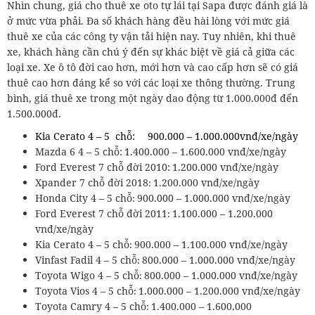
Nhìn chung, giá cho thuê xe oto tự lái tại Sapa được đánh giá là
ở mức vừa phải. Đa số khách hàng đều hài lòng với mức giá
thuê xe của các công ty vận tải hiện nay. Tuy nhiên, khi thuê
xe, khách hàng cần chú ý đến sự khác biệt về giá cả giữa các
loại xe. Xe ô tô đời cao hơn, mới hơn và cao cấp hơn sẽ có giá
thuê cao hơn đáng kể so với các loại xe thông thường. Trung
bình, giá thuê xe trong một ngày dao động từ 1.000.000đ đến
1.500.000đ.
Kia Cerato 4 – 5 chỗ:
900.000 – 1.000.000vnđ/xe/ngày
Mazda 6 4 – 5 chỗ:
1.400.000 – 1.600.000 vnđ/xe/ngày
Ford Everest 7 chỗ đời 2010:
1.200.000 vnđ/xe/ngày
Xpander 7 chỗ đời 2018
1.200.000 vnđ/xe/ngày
:
Honda City 4 – 5 chỗ
900.000 – 1.000.000 vnđ/xe/ngày
:
Ford Everest 7 chỗ đời 2011
1.100.000 – 1.200.000
:
vnđ/xe/ngày
Kia Cerato 4 – 5 chỗ
900.000 – 1.100.000 vnđ/xe/ngày
:
Vinfast Fadil 4 – 5 chỗ
800.000 – 1.000.000 vnđ/xe/ngày
:
Toyota Wigo 4 – 5 chỗ
800.000 – 1.000.000 vnđ/xe/ngày
:
Toyota Vios 4 – 5 chỗ
1.000.000 – 1.200.000 vnđ/xe/ngày
:
Toyota Camry 4 – 5 chỗ
1.400.000 – 1.600.000
: