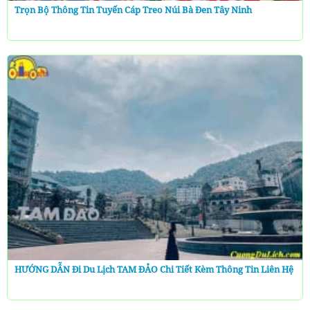
Trọn Bộ Thông Tin Tuyến Cáp Treo Núi Bà Đen Tây Ninh
HƯỚNG DẪN Đi Du Lịch TAM ĐẢO Chi Tiết Kèm Thông Tin Liên Hệ