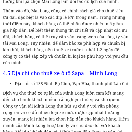
tưởng khi lựa chọn Mai Long làm đối tác du lịch của mình.
Thêm vào đó, Mai Long cũng có chính sách giá cho thuê siêu
ưu đãi, đặc biệt là vào các dịp lễ lớn trong năm. Trong những
thời điểm này, khách hàng có thể nhận được nhiều mã giảm
giá hấp dẫn. Để biết thêm thông tin chi tiết và cập nhật các ưu
đãi, khách hàng có thể truy cập vào trang web của công ty vận
tải Mai Long. Tuy nhiên, để đảm bảo xe phù hợp và chuẩn bị
kịp thời, khách hàng nên thuê xe trước ít nhất 1-2 ngày để
công ty có thể sắp xếp và chuẩn bị loại xe phù hợp với yêu cầu
của mình.
4.5 Địa chỉ cho thuê xe ô tô Sapa – Minh Long
Địa chỉ: số 138 Đinh Bộ Lĩnh, Vạn Hòa, thành phố Lào Cai
Dịch vụ cho thuê xe tự lái của Minh Long luôn cam kết mang
đến cho hành khách nhiều trải nghiệm thú vị và khó quên.
Công ty vận tải Minh Long thu hút sự chú ý với văn phòng
rộng rãi và có đủ nhiều loại xe mới, được cập nhật thường
xuyên, mang lại nhiều lựa chọn hấp dẫn cho khách hàng. Điểm
mạnh của Minh Long là sự tâm lý và chu đáo đối với khách
hàng. Mỗi du khách đến với Minh Long đều được tư vấn chi