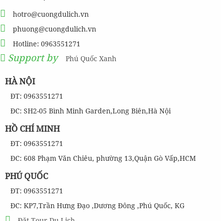
hotro@cuongdulich.vn
phuong@cuongdulich.vn
Hotline: 0963551271
Support by
Phú Quốc Xanh
HÀ NỘI
ĐT: 0963551271
ĐC: SH2-05 Bình Minh Garden,Long Biên,Hà Nội
HỒ CHÍ MINH
ĐT: 0963551271
ĐC: 608 Phạm Văn Chiêu, phường 13,Quận Gò Vấp,HCM
PHÚ QUỐC
ĐT: 0963551271
ĐC: KP7,Trần Hưng Đạo ,Dương Đông ,Phú Quốc, KG
Đặt Tour Du Lịch