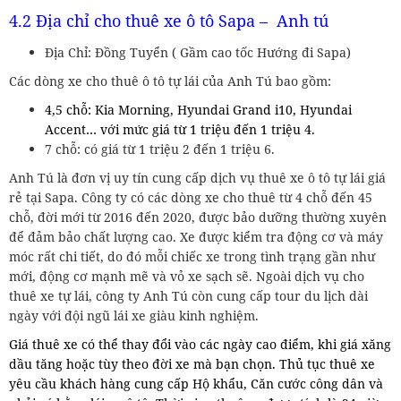
4.2 Địa chỉ cho thuê xe ô tô Sapa – Anh tú
Địa Chỉ: Đồng Tuyển ( Gầm cao tốc Hướng đi Sapa)
Các dòng xe cho thuê ô tô tự lái của Anh Tú bao gồm:
4,5 chỗ: Kia Morning, Hyundai Grand i10, Hyundai
Accent… với mức giá từ 1 triệu đến 1 triệu 4.
7 chỗ: có giá từ 1 triệu 2 đến 1 triệu 6.
Anh Tú là đơn vị uy tín cung cấp dịch vụ thuê xe ô tô tự lái giá
rẻ tại Sapa. Công ty có các dòng xe cho thuê từ 4 chỗ đến 45
chỗ, đời mới từ 2016 đến 2020, được bảo dưỡng thường xuyên
để đảm bảo chất lượng cao. Xe được kiểm tra động cơ và máy
móc rất chi tiết, do đó mỗi chiếc xe trong tình trạng gần như
mới, động cơ mạnh mẽ và vỏ xe sạch sẽ. Ngoài dịch vụ cho
thuê xe tự lái, công ty Anh Tú còn cung cấp tour du lịch dài
ngày với đội ngũ lái xe giàu kinh nghiệm.
Giá thuê xe có thể thay đổi vào các ngày cao điểm, khi giá xăng
dầu tăng hoặc tùy theo đời xe mà bạn chọn. Thủ tục thuê xe
yêu cầu khách hàng cung cấp Hộ khẩu, Căn cước công dân và