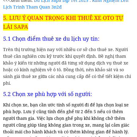
<<<Xem thêm:
Du Lịch Sapa Dịp Tết 2025 : Kinh Nghiệm Lên
Lịch Trình Tham Quan 3n2đ
5. LƯU Ý QUAN TRỌNG KHI THUÊ XE OTO TỰ
LÁI SAPA
5.1 Chọn điểm thuê xe du lịch uy tín:
Trên thị trường hiện nay với nhiều cơ sở cho thuê xe. Người
thuê cần nghiên cứu kỹ trước khi quyết định. Đề nghị tham
khảo ý kiến từ những người đã từng sử dụng dịch vụ thuê xe
hoặc có kinh nghiệm về ô tô. Đồng thời, nên khảo sát và so
sánh giá thuê xe giữa các nhà cung cấp để có thể tiết kiệm chi
phí.
5.2 Chọn xe phù hợp với số người:
Khi chọn xe, bạn cần ước tính số người đi để lựa chọn loại xe
phù hợp. Lưu ý cũng tính đến ghế từ 2 đến 5 nếu có thêm
người tham gia. Việc lựa chọn ghế phụ khi không chở thêm
người cũng giúp tăng không gian trong xe, mang lại cảm giác
thoải mái cho hành khách và có thêm không gian để hành lý.