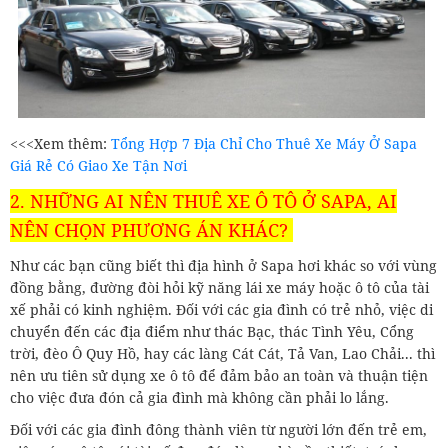
<<<Xem thêm:
Tổng Hợp 7 Địa Chỉ Cho Thuê Xe Máy Ở Sapa
Giá Rẻ Có Giao Xe Tận Nơi
2. NHỮNG AI NÊN THUÊ XE Ô TÔ Ở SAPA, AI
NÊN CHỌN PHƯƠNG ÁN KHÁC?
Như các bạn cũng biết thì địa hình ở Sapa hơi khác so với vùng
đồng bằng, đường đòi hỏi kỹ năng lái xe máy hoặc ô tô của tài
xế phải có kinh nghiệm. Đối với các gia đình có trẻ nhỏ, việc di
chuyển đến các địa điểm như thác Bạc, thác Tình Yêu, Cổng
trời, đèo Ô Quy Hồ, hay các làng Cát Cát, Tả Van, Lao Chải... thì
nên ưu tiên sử dụng xe ô tô để đảm bảo an toàn và thuận tiện
cho việc đưa đón cả gia đình mà không cần phải lo lắng.
Đối với các gia đình đông thành viên từ người lớn đến trẻ em,