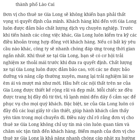
thành phố Lào Cai
Đơn vị cho thuê xe Gia Long sẽ không khiến bạn phải thất
vọng vì quyết định của mình. Khách hàng khi đến với Gia Long
luôn được đảm bảo chất lượng dịch vụ chuyên nghiệp. Trước
khi tiến hành các công việc khác, Gia Long luôn kiểm tra kỹ các
điều khoản trong hợp đồng với khách hàng. Nếu có bất kỳ yêu
cầu nào khác, công ty sẽ nhanh chóng đáp ứng trong thời gian
ngắn nhất. Khi thuê xe tại Gia Long, bạn sẽ có cơ hội trải
nghiệm xe thoải mái trước khi đưa ra quyết định. Chất lượng
xe tại Gia Long luôn được đảm bảo cao, với các xe được bảo
dưỡng và nâng cấp thường xuyên, mang lại trải nghiệm lái xe
êm ái và mượt mà như mới. Hầu hết các nội thất trên xe của
Gia Long được thiết kế rộng rãi và đẹp mắt. Mỗi chiếc xe đều
được trang bị đầy đủ từ tivi, tủ lạnh mini đến dây ổ cắm sạc để
phục vụ cho mọi quý khách. Đặc biệt, xe của Gia Long luôn có
đầy đủ các loại giấy tờ cần thiết, giúp hành khách cảm thấy
yên tâm trong mọi chuyến đi. Điều này chỉ rõ rằng đơn vị cho
thuê xe Gia Long không chỉ uy tín mà còn luôn quan tâm và
chăm sóc tận tình đến khách hàng. Điểm mạnh của đơn vị cho
thuê xe Gia Long là khả năng nhanh chóng cập nhật xu hướng