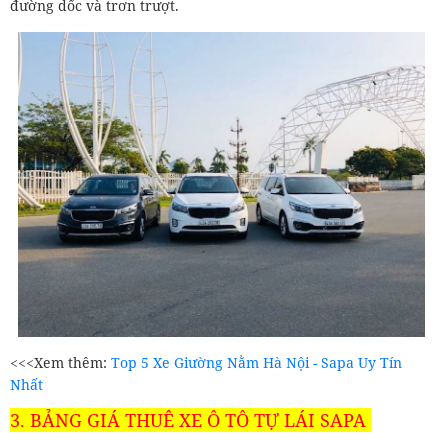
đường dốc và trơn trượt.
<<<Xem thêm:
Top 5 Xe Giường Nằm Hà Nội - Sapa Uy Tín
Nhất
3. BẢNG GIÁ THUÊ XE Ô TÔ TỰ LÁI SAPA