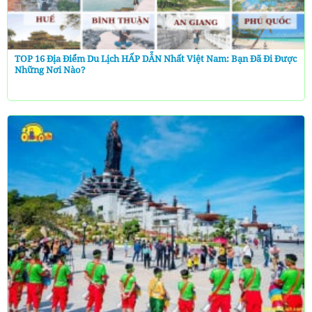
TOP 16 Địa Điểm Du Lịch HẤP DẪN Nhất Việt Nam: Bạn Đã Đi Được
Những Nơi Nào?