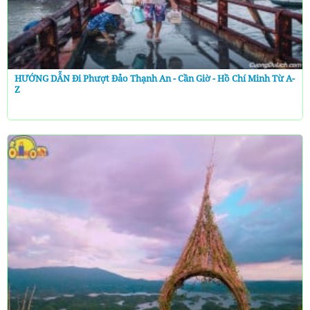
HƯỚNG DẪN Đi Phượt Đảo Thạnh An - Cần Giờ - Hồ Chí Minh Từ A-
Z