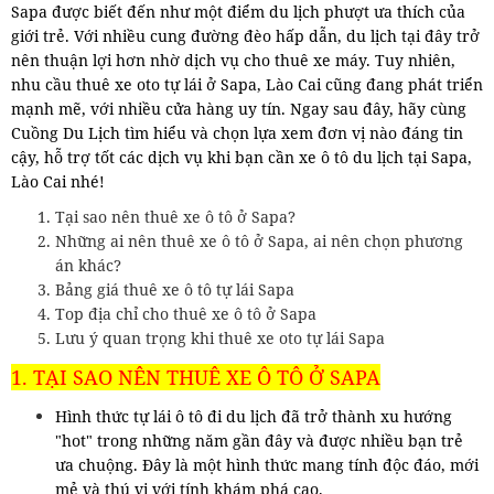
Sapa được biết đến như một điểm du lịch phượt ưa thích của
giới trẻ. Với nhiều cung đường đèo hấp dẫn, du lịch tại đây trở
nên thuận lợi hơn nhờ dịch vụ cho thuê xe máy. Tuy nhiên,
nhu cầu thuê xe oto tự lái ở Sapa, Lào Cai cũng đang phát triển
mạnh mẽ, với nhiều cửa hàng uy tín. Ngay sau đây, hãy cùng
Cuồng Du Lịch tìm hiểu và chọn lựa xem đơn vị nào đáng tin
cậy, hỗ trợ tốt các dịch vụ khi bạn cần xe ô tô du lịch tại Sapa,
Lào Cai nhé!
Tại sao nên thuê xe ô tô ở Sapa?
Những ai nên thuê xe ô tô ở Sapa, ai nên chọn phương
án khác?
Bảng giá thuê xe ô tô tự lái Sapa
Top địa chỉ cho thuê xe ô tô ở Sapa
Lưu ý quan trọng khi thuê xe oto tự lái Sapa
1. TẠI SAO NÊN THUÊ XE Ô TÔ Ở SAPA
Hình thức tự lái ô tô đi du lịch đã trở thành xu hướng
"hot" trong những năm gần đây và được nhiều bạn trẻ
ưa chuộng. Đây là một hình thức mang tính độc đáo, mới
mẻ và thú vị với tính khám phá cao.