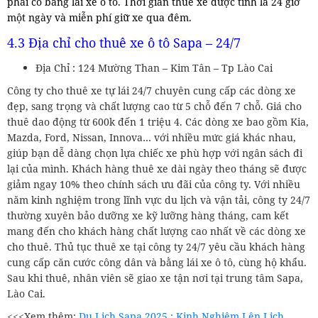
phải có bằng lái xe ô tô. Thời gian thuê xe được tính là 24 giờ
một ngày và miễn phí giữ xe qua đêm.
4.3 Địa chỉ cho thuê xe ô tô Sapa – 24/7
Địa Chỉ : 124 Mường Than – Kim Tân – Tp Lào Cai
Công ty cho thuê xe tự lái 24/7 chuyên cung cấp các dòng xe
đẹp, sang trọng và chất lượng cao từ 5 chỗ đến 7 chỗ. Giá cho
thuê dao động từ 600k đến 1 triệu 4. Các dòng xe bao gồm Kia,
Mazda, Ford, Nissan, Innova… với nhiều mức giá khác nhau,
giúp bạn dễ dàng chọn lựa chiếc xe phù hợp với ngân sách đi
lại của mình. Khách hàng thuê xe dài ngày theo tháng sẽ được
giảm ngay 10% theo chính sách ưu đãi của công ty. Với nhiều
năm kinh nghiệm trong lĩnh vực du lịch và vận tải, công ty 24/7
thường xuyên bảo dưỡng xe kỹ lưỡng hàng tháng, cam kết
mang đến cho khách hàng chất lượng cao nhất về các dòng xe
cho thuê. Thủ tục thuê xe tại công ty 24/7 yêu cầu khách hàng
cung cấp căn cước công dân và bằng lái xe ô tô, cùng hộ khẩu.
Sau khi thuê, nhân viên sẽ giao xe tận nơi tại trung tâm Sapa,
Lào Cai.
<<<Xem thêm:
Du Lịch Sapa 2025 : Kinh Nghiệm Lên Lịch