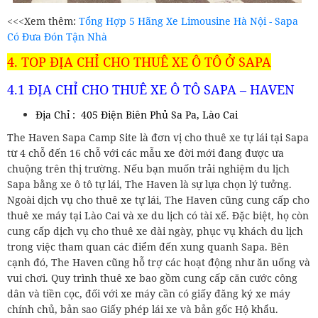
<<<Xem thêm:
Tổng Hợp 5 Hãng Xe Limousine Hà Nội - Sapa
Có Đưa Đón Tận Nhà
4. TOP ĐỊA CHỈ CHO THUÊ XE Ô TÔ Ở SAPA
4.1 ĐỊA CHỈ CHO THUÊ XE Ô TÔ SAPA – HAVEN
Địa Chỉ : 405 Điện Biên Phủ Sa Pa, Lào Cai
The Haven Sapa Camp Site là đơn vị cho thuê xe tự lái tại Sapa
từ 4 chỗ đến 16 chỗ với các mẫu xe đời mới đang được ưa
chuộng trên thị trường. Nếu bạn muốn trải nghiệm du lịch
Sapa bằng xe ô tô tự lái, The Haven là sự lựa chọn lý tưởng.
Ngoài dịch vụ cho thuê xe tự lái, The Haven cũng cung cấp cho
thuê xe máy tại Lào Cai và xe du lịch có tài xế. Đặc biệt, họ còn
cung cấp dịch vụ cho thuê xe dài ngày, phục vụ khách du lịch
trong việc tham quan các điểm đến xung quanh Sapa. Bên
cạnh đó, The Haven cũng hỗ trợ các hoạt động như ăn uống và
vui chơi. Quy trình thuê xe bao gồm cung cấp căn cước công
dân và tiền cọc, đối với xe máy cần có giấy đăng ký xe máy
chính chủ, bản sao Giấy phép lái xe và bản gốc Hộ khẩu.