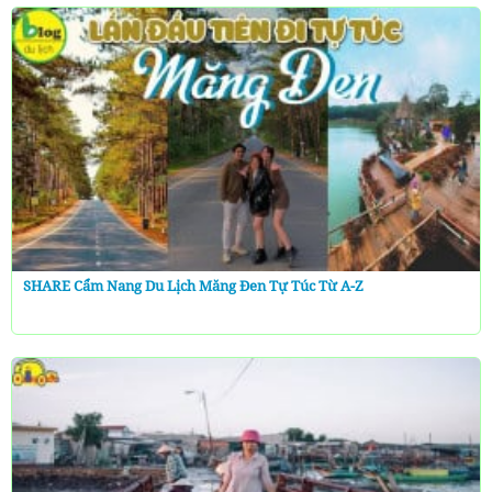
SHARE Cẩm Nang Du Lịch Măng Đen Tự Túc Từ A-Z