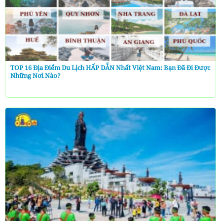
TOP 16 Địa Điểm Du Lịch HẤP DẪN Nhất Việt Nam: Bạn Đã Đi Được
Những Nơi Nào?