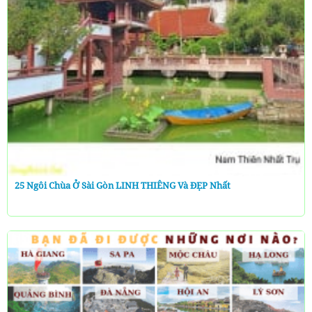
25 Ngôi Chùa Ở Sài Gòn LINH THIÊNG Và ĐẸP Nhất