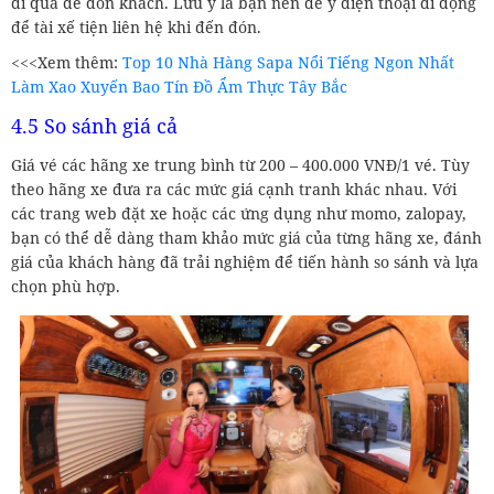
đi qua để đón khách. Lưu ý là bạn nên để ý điện thoại di động
để tài xế tiện liên hệ khi đến đón.
<<<Xem thêm:
Top 10 Nhà Hàng Sapa Nổi Tiếng Ngon Nhất
Làm Xao Xuyến Bao Tín Đồ Ẩm Thực Tây Bắc
4.5 So sánh giá cả
Giá vé các hãng xe trung bình từ 200 – 400.000 VNĐ/1 vé. Tùy
theo hãng xe đưa ra các mức giá cạnh tranh khác nhau. Với
các trang web đặt xe hoặc các ứng dụng như momo, zalopay,
bạn có thể dễ dàng tham khảo mức giá của từng hãng xe, đánh
giá của khách hàng đã trải nghiệm để tiến hành so sánh và lựa
chọn phù hợp.