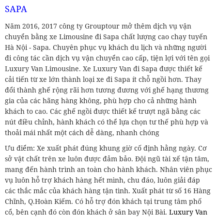
SAPA
Năm 2016, 2017 công ty Grouptour mở thêm dịch vụ vận
chuyển bằng xe Limousine đi Sapa chất lượng cao chạy tuyến
Hà Nội - Sapa. Chuyên phục vụ khách du lịch và những người
đi công tác cần dịch vụ vận chuyển cao cấp, tiện lợi với tên gọi
Luxury Van Limousine. Xe Luxury Van đi Sapa được thiết kế
cải tiến từ xe lớn thành loại xe đi Sapa ít chỗ ngồi hơn. Thay
đổi thành ghế rộng rãi hơn tương đương với ghế hạng thương
gia của các hãng hàng không, phù hợp cho cả những hành
khách to cao. Các ghế ngồi được thiết kế trượt ngã bằng các
nút điều chỉnh, hành khách có thể lựa chọn tư thế phù hợp và
thoải mái nhất một cách dễ dàng, nhanh chóng
Ưu điểm: Xe xuất phát đúng khung giờ cố định hằng ngày. Cơ
sở vật chất trên xe luôn được đảm bảo. Đội ngũ tài xế tận tâm,
mang đến hành trình an toàn cho hành khách. Nhân viên phục
vụ luôn hỗ trợ khách hàng hết mình, chu đáo, luôn giải đáp
các thắc mắc của khách hàng tận tình. Xuất phát từ số 16 Hàng
Chĩnh, Q.Hoàn Kiếm. Có hỗ trợ đón khách tại trung tâm phố
cổ, bên cạnh đó còn đón khách ở sân bay Nội Bài.
Luxury Van