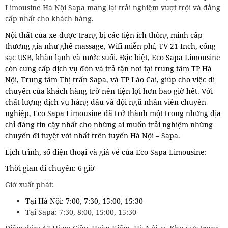
Limousine Hà Nội Sapa mang lại trải nghiệm vượt trội và đẳng
cấp nhất cho khách hàng.
Nội thất của xe được trang bị các tiện ích thông minh cấp
thương gia như ghế massage, Wifi miễn phí, TV 21 Inch, cổng
sạc USB, khăn lạnh và nước suối. Đặc biệt, Eco Sapa Limousine
còn cung cấp dịch vụ đón và trả tận nơi tại trung tâm TP Hà
Nội, Trung tâm Thị trấn Sapa, và TP Lào Cai, giúp cho việc di
chuyển của khách hàng trở nên tiện lợi hơn bao giờ hết. Với
chất lượng dịch vụ hàng đầu và đội ngũ nhân viên chuyên
nghiệp, Eco Sapa Limousine đã trở thành một trong những địa
chỉ đáng tin cậy nhất cho những ai muốn trải nghiệm những
chuyến đi tuyệt vời nhất trên tuyến Hà Nội – Sapa.
Lịch trình, số điện thoại và giá vé của Eco Sapa Limousine:
Thời gian di chuyển: 6 giờ
Giờ xuất phát:
Tại Hà Nội: 7:00, 7:30, 15:00, 15:30
Tại Sapa: 7:30, 8:00, 15:00, 15:30