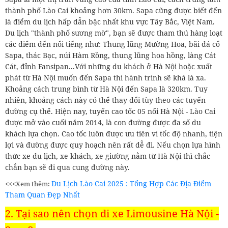
thành phố Lào Cai khoảng hơn 30km. Sapa cũng được biết đến
là điểm du lịch hấp dẫn bậc nhất khu vực Tây Bắc, Việt Nam.
Du lịch "thành phố sương mờ", bạn sẽ được tham thú hàng loạt
các điểm đến nổi tiếng như: Thung lũng Mường Hoa, bãi đá cổ
Sapa, thác Bạc, núi Hàm Rồng, thung lũng hoa hồng, làng Cát
Cát, đỉnh Fansipan...Với những du khách ở Hà Nội hoặc xuất
phát từ Hà Nội muốn đến Sapa thì hành trình sẽ khá là xa.
Khoảng cách trung bình từ Hà Nội đến Sapa là 320km. Tuy
nhiên, khoảng cách này có thể thay đổi tùy theo các tuyến
đường cụ thể. Hiện nay, tuyến cao tốc 05 nối Hà Nội - Lào Cai
được mở vào cuối năm 2014, là con đường được đa số du
khách lựa chọn. Cao tốc luôn được ưu tiên vì tốc độ nhanh, tiện
lợi và đường được quy hoạch nên rất dễ đi. Nếu chọn lựa hình
thức xe du lịch, xe khách, xe giường nằm từ Hà Nội thì chắc
chắn bạn sẽ đi qua cung đường này.
Du Lịch Lào Cai 2025 : Tổng Hợp Các Địa Điểm
<<<Xem thêm:
Tham Quan Đẹp Nhất
2. Tại sao nên chọn đi xe Limousine Hà Nội -