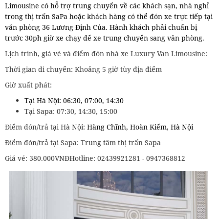
Limousine có hỗ trợ trung chuyển về các khách sạn, nhà nghỉ
trong thị trấn SaPa hoặc khách hàng có thể đón xe trực tiếp tại
văn phòng 36 Lương Định Của. Hành khách phải chuẩn bị
trước 30ph giờ xe chạy để xe trung chuyển sang văn phòng.
Lịch trình, giá vé và điểm đón nhà xe Luxury Van Limousine:
Thời gian di chuyển: Khoảng 5 giờ tùy địa điểm
Giờ xuất phát:
Tại Hà Nội: 06:30, 07:00, 14:30
Tại Sapa: 07:30, 14:30, 15:00
Điểm đón/trả tại Hà Nội:
Hàng Chĩnh, Hoàn Kiếm, Hà Nội
Điểm đón/trả tại Sapa: Trung tâm thị trấn Sapa
Giá vé: 380.000VNĐHotline: 02439921281 - 0947368812