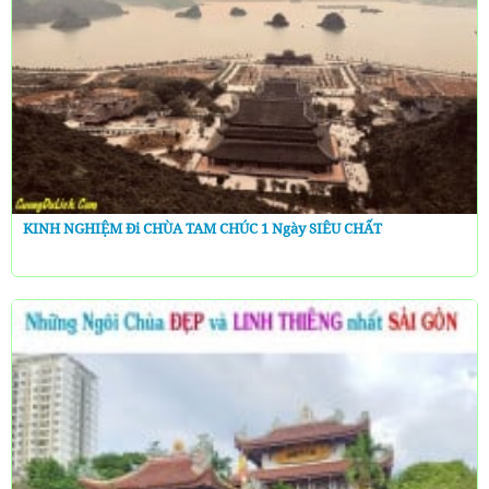
KINH NGHIỆM Đi CHÙA TAM CHÚC 1 Ngày SIÊU CHẤT