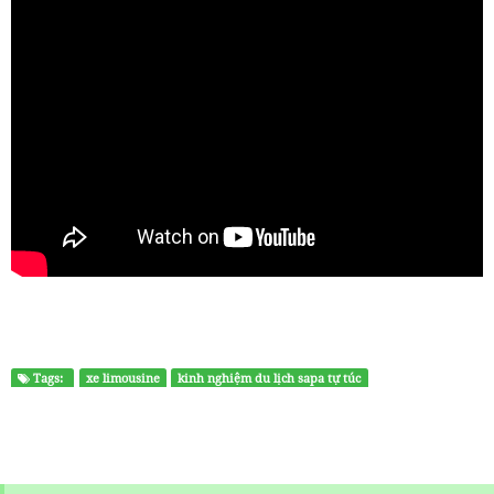
Tags:
xe limousine
kinh nghiệm du lịch sapa tự túc
kinh nghiệm du lịch sapa