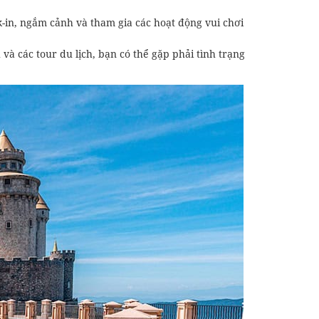
-in, ngắm cảnh và tham gia các hoạt động vui chơi
và các tour du lịch, bạn có thể gặp phải tình trạng