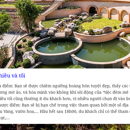
hiều và tối
 điểm: Bạn sẽ được chiêm ngưỡng hoàng hôn tuyệt đẹp, thấy các t
ơng mờ ảo, và hòa mình vào không khí sôi động của “tiệc đêm mê 
iều tối cũng thường ít du khách hơn, vì nhiều người chọn đi vào b
ược điểm: Bạn sẽ bị hạn chế trong việc tham quan bởi một số đị
u Vàng, vườn hoa,... Hầu hết sau 18h00, du khách chỉ có thể tham
ực,...