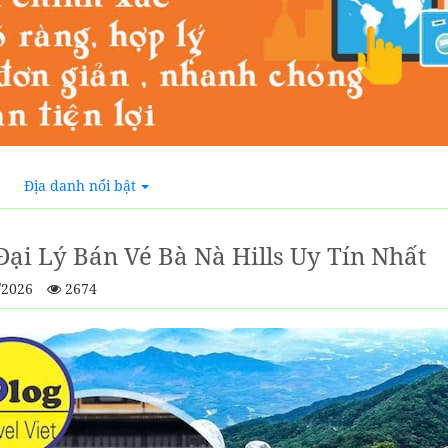
Địa danh nổi bật
Đại Lý Bán Vé Bà Nà Hills Uy Tín Nhất
/2026
2674