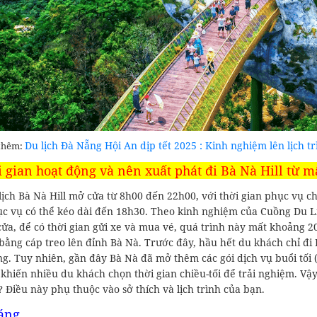
Du lịch Đà Nẵng Hội An dịp tết 2025 : Kinh nghiệm lên lịch t
thêm:
i gian hoạt động và nên xuất phát đi Bà Nà Hill từ m
ịch Bà Nà Hill mở cửa từ 8h00 đến 22h00, với thời gian phục vụ c
ục vụ có thể kéo dài đến 18h30. Theo kinh nghiệm của Cuồng Du L
ửa, để có thời gian gửi xe và mua vé, quá trình này mất khoảng 2
ằng cáp treo lên đỉnh Bà Nà. Trước đây, hầu hết du khách chỉ đi 
ng. Tuy nhiên, gần đây Bà Nà đã mở thêm các gói dịch vụ buổi tối
 khiến nhiều du khách chọn thời gian chiều-tối để trải nghiệm. Vậ
? Điều này phụ thuộc vào sở thích và lịch trình của bạn.
áng