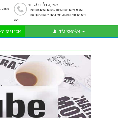
TƯ VẤN HỖ TRỢ 24/7
 - 21:00
HN:
024 6650 6065
- HCM:
028 6271 9982
Phú Quốc:
0297 6634 395
-Hotline:
0963 551
271
G DU LỊCH
TÀI KHOẢN