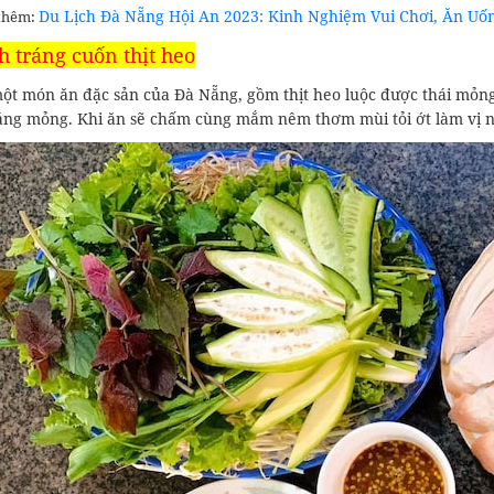
Du Lịch Đà Nẵng Hội An 2023: Kinh Nghiệm Vui Chơi, Ăn Uốn
thêm:
h tráng cuốn thịt heo
ột món ăn đặc sản của Đà Nẵng, gồm thịt heo luộc được thái mỏng,
áng mỏng. Khi ăn sẽ chấm cùng mắm nêm thơm mùi tỏi ớt làm vị n