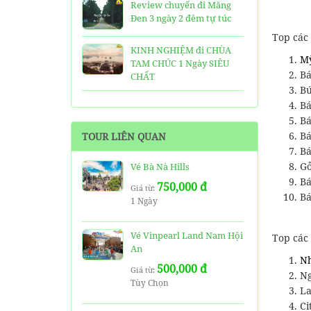
Review chuyến đi Măng
Đen 3 ngày 2 đêm tự túc
Top các
KINH NGHIỆM đi CHÙA
M
TAM CHÚC 1 Ngày SIÊU
Bá
CHẤT
Bú
25 Ngôi Chùa ở Sài Gòn
B
LINH THIÊNG và ĐẸP nhất
Bá
B
TOUR LIÊN QUAN
TOP 16 địa điểm du lịch
Bá
HẤP DẪN nhất việt nam:
Gỏ
Vé Bà Nà Hills
Bạn đã đi được những nơi
Bá
750,000 đ
nào?
Giá từ:
Bá
1 Ngày
Trọn bộ thông tin tuyến
cáp treo Núi Bà Đen Tây
Vé Vinpearl Land Nam Hội
Top các
Ninh
An
N
500,000 đ
HƯỚNG DẪN đi du lịch
Giá từ:
Ng
Tùy Chọn
TAM ĐẢO chi tiết kèm
La
thông tin liên hệ
Ci