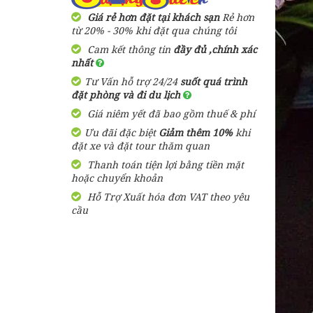
Nẵng
Giá rẻ hơn đặt tại khách sạn
Rẻ hơn
350,000 đ
từ 20% - 30% khi đặt qua chúng tôi
Giá từ:
1 Ngày
Cam kết thông tin
đầy đủ ,chính xác
nhất
Tư Vấn hỗ trợ 24/24
suốt quá trình
đặt phòng và đi du lịch
Giá niêm yết đã bao gồm thuế & phí
Ưu đãi đặc biệt
Giảm thêm 10%
khi
đặt xe và đặt tour thăm quan
Thanh toán tiện lợi bằng tiền mặt
hoặc chuyển khoản
Hỗ Trợ Xuất hóa đơn VAT theo yêu
cầu