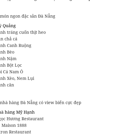
 món ngon đặc sản Đà Nẵng
ỳ Quảng
nh tráng cuốn thịt heo
n chả cá
ánh Canh Ruộng
nh Bèo
ánh Nậm
nh Bột Lọc
i Cá Nam Ô
nh Xèo, Nem Lụi
nh căn
 nhà hàng Đà Nẵng có view biển cực đẹp
hà hàng Mỹ Hạnh
ọc Hương Restaurant
 Maison 1888
tron Restaurant