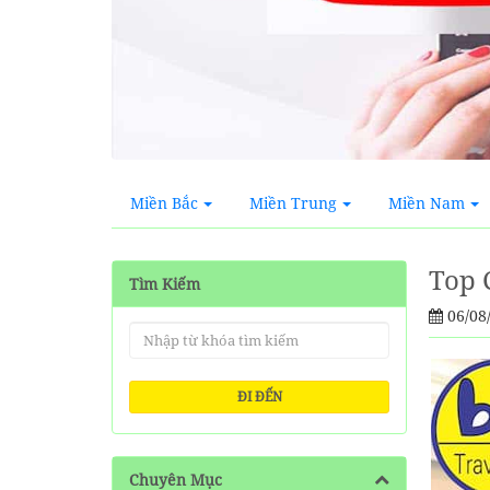
Miền Bắc
Miền Trung
Miền Nam
Top 
Tìm Kiếm
06/08
ĐI ĐẾN
Chuyên Mục