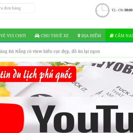
T2 - CN:
08:00
VÉ VUI CHƠI
CHO THUÊ XE
ĐỊA ĐIỂM
CẨM NAN
àng Đà Nẵng có view biển cực đẹp, đồ ăn lại ngon