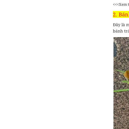
<<<Xem 
2. Bán
Đây là m
bánh tr