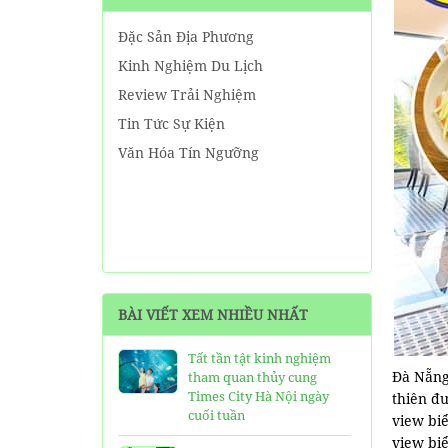
Đặc Sản Địa Phương
Kinh Nghiệm Du Lịch
Review Trải Nghiệm
Tin Tức Sự Kiện
Văn Hóa Tín Ngưỡng
BÀI VIẾT XEM NHIỀU NHẤT
Tất tần tật kinh nghiệm
Đà Nẵng
tham quan thủy cung
Times City Hà Nội ngày
thiên đ
cuối tuần
view bi
view bi