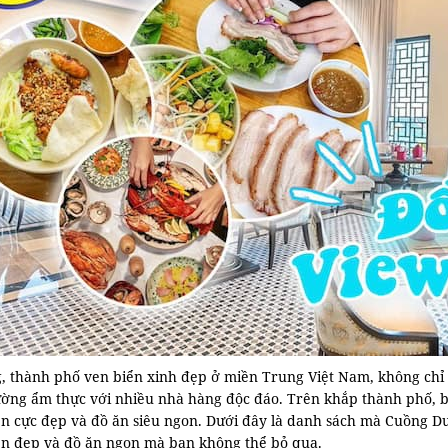
, thành phố ven biển xinh đẹp ở miền Trung Việt Nam, không chỉ n
ường ẩm thực với nhiều nhà hàng độc đáo. Trên khắp thành phố, bạ
ển cực đẹp và đồ ăn siêu ngon. Dưới đây là danh sách mà Cuồng D
ển đẹp và đồ ăn ngon mà bạn không thể bỏ qua.