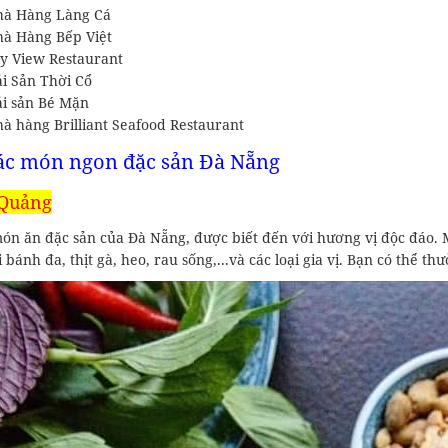
à Hàng Làng Cá
à Hàng Bếp Việt
y View Restaurant
i Sản Thời Cổ
i sản Bé Mặn
à hàng Brilliant Seafood Restaurant
ác món ngon đặc sản Đà Nẵng
 Quảng
món ăn đặc sản của Đà Nẵng, được biết đến với hương vị độc đáo
 bánh đa, thịt gà, heo, rau sống,...và các loại gia vị. Bạn có thể 