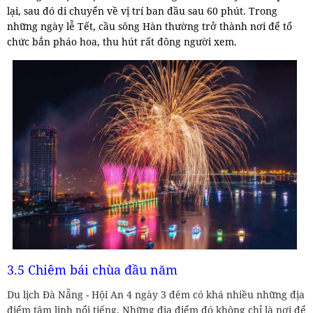
lại, sau đó di chuyển về vị trí ban đầu sau 60 phút. Trong
những ngày lễ Tết, cầu sông Hàn thường trở thành nơi để tổ
chức bắn pháo hoa, thu hút rất đông người xem.
3.5 Chiêm bái chùa đầu năm
Du lịch Đà Nẵng - Hội An 4 ngày 3 đêm có khá nhiều những địa
điểm tâm linh nổi tiếng. Những địa điểm đó không chỉ là nơi để