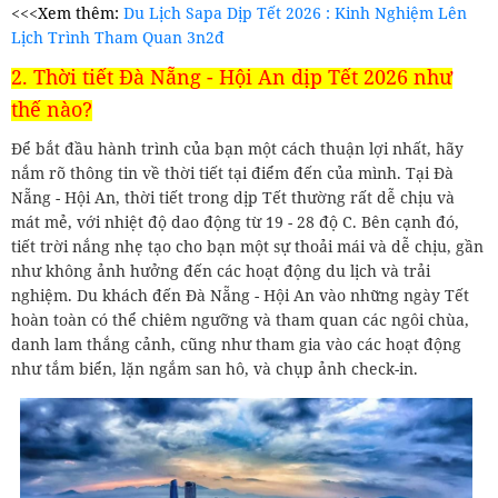
<<<Xem thêm:
Du Lịch Sapa Dịp Tết 2026 : Kinh Nghiệm Lên
Lịch Trình Tham Quan 3n2đ
2. Thời tiết Đà Nẵng - Hội An dịp Tết 2026 như
thế nào?
Để bắt đầu hành trình của bạn một cách thuận lợi nhất, hãy
nắm rõ thông tin về thời tiết tại điểm đến của mình. Tại Đà
Nẵng - Hội An, thời tiết trong dịp Tết thường rất dễ chịu và
mát mẻ, với nhiệt độ dao động từ 19 - 28 độ C. Bên cạnh đó,
tiết trời nắng nhẹ tạo cho bạn một sự thoải mái và dễ chịu, gần
như không ảnh hưởng đến các hoạt động du lịch và trải
nghiệm. Du khách đến Đà Nẵng - Hội An vào những ngày Tết
hoàn toàn có thể chiêm ngưỡng và tham quan các ngôi chùa,
danh lam thắng cảnh, cũng như tham gia vào các hoạt động
như tắm biển, lặn ngắm san hô, và chụp ảnh check-in.