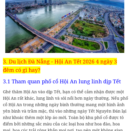
3. Du lịch Đà Nẵng - Hội An Tết 2026 4 ngày 3
đêm có gì hay?
3.1 Tham quan phố cổ Hội An lung linh dịp Tết
Ghé thăm Hội An vào dịp Tết, bạn có thể cảm nhận được một
Hội An rất khác, lung linh và sôi nổi hơn ngày thường. Nếu phố
cổ Hội An trong những ngày bình thường mang một hình ảnh
yên bình và trầm mặc, thì vào những ngày Tết Nguyên Đán lại
như khoác thêm một lớp áo mới. Toàn bộ khu phố cổ được tô
điểm bởi những sắc màu của các loại hoa như hoa đào, hoa
mai, hoa cúc trải rộng khắp mọi nơi, tạo nên một không gian