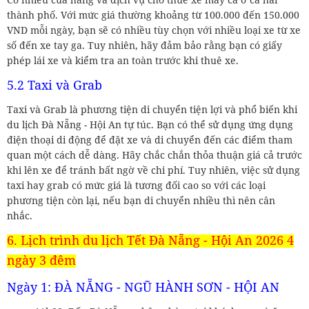
thành phố. Với mức giá thường khoảng từ 100.000 đến 150.000
VND mỗi ngày, bạn sẽ có nhiều tùy chọn với nhiều loại xe từ xe
số đến xe tay ga. Tuy nhiên, hãy đảm bảo rằng bạn có giấy
phép lái xe và kiểm tra an toàn trước khi thuê xe.
5.2 Taxi và Grab
Taxi và Grab là phương tiện di chuyển tiện lợi và phổ biến khi
du lịch Đà Nẵng - Hội An tự túc. Bạn có thể sử dụng ứng dụng
điện thoại di động để đặt xe và di chuyển đến các điểm tham
quan một cách dễ dàng. Hãy chắc chắn thỏa thuận giá cả trước
khi lên xe để tránh bất ngờ về chi phí. Tuy nhiên, việc sử dụng
taxi hay grab có mức giá là tương đối cao so với các loại
phương tiện còn lại, nếu bạn di chuyển nhiều thì nên cân
nhắc.
6. Lịch trình du lịch Tết Đà Nẵng - Hội An 2026 4
ngày 3 đêm
Ngày 1: ĐÀ NẴNG - NGŨ HÀNH SƠN - HỘI AN