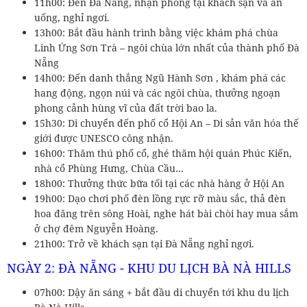
11h00: Đến Đà Nẵng, nhận phòng tại khách sạn và ăn
uống, nghỉ ngơi.
13h00: Bắt đầu hành trình bằng việc khám phá chùa
Linh Ứng Sơn Trà – ngôi chùa lớn nhất của thành phố Đà
Nẵng
14h00: Đến danh thắng Ngũ Hành Sơn , khám phá các
hang động, ngọn núi và các ngôi chùa, thưởng ngoạn
phong cảnh hùng vĩ của đất trời bao la.
15h30: Di chuyển đến phố cổ Hội An – Di sản văn hóa thế
giới được UNESCO công nhận.
16h00: Thăm thú phố cổ, ghé thăm hội quán Phúc Kiến,
nhà cổ Phùng Hưng, Chùa Cầu…
18h00: Thưởng thức bữa tối tại các nhà hàng ở Hội An
19h00: Dạo chơi phố đèn lồng rực rỡ màu sắc, thả đèn
hoa đăng trên sông Hoài, nghe hát bài chòi hay mua sắm
ở chợ đêm Nguyễn Hoàng.
21h00: Trở về khách sạn tại Đà Nẵng nghỉ ngơi.
NGÀY 2: ĐÀ NẴNG - KHU DU LỊCH BÀ NÀ HILLS
07h00: Dậy ăn sáng + bắt đầu di chuyển tới khu du lịch