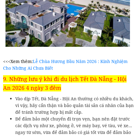
<<<Xem thêm:
Lễ Chùa Hương Đầu Năm 2026 : Kinh Nghiệm
Cho Những Ai Chưa Biết
9. Những lưu ý khi đi du lịch Tết Đà Nẵng - Hội
An 2026 4 ngày 3 đêm
Vào dịp Tết, Đà Nẵng - Hội An thường có nhiều du khách,
vì vậy, hãy cẩn thận và bảo quản tài sản cá nhân của bạn
để tránh trường hợp bị mất cắp.
Để đảm bảo một chuyến đi trọn vẹn, bạn nên đặt trước
các dịch vụ như xe, phòng ở, vé máy bay, vé tàu, vé xe...
ngay từ sớm, vừa để đảm bảo có giá tốt vừa để đảm bảo