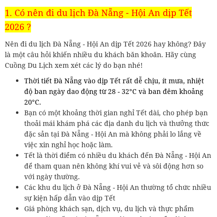
1. Có nên đi du lịch Đà Nẵng - Hội An dịp Tết
2026 ?
Nên đi du lịch Đà Nẵng - Hội An dịp Tết 2026 hay không? Đây
là một câu hỏi khiến nhiều du khách băn khoăn. Hãy cùng
Cuồng Du Lịch xem xét các lý do bạn nhé!
Thời tiết Đà Nẵng vào dịp Tết rất dễ chịu, ít mưa, nhiệt
độ ban ngày dao động từ 28 - 32°C và ban đêm khoảng
20°C.
Bạn có một khoảng thời gian nghỉ Tết dài, cho phép bạn
thoải mái khám phá các địa danh du lịch và thưởng thức
đặc sản tại Đà Nẵng - Hội An mà không phải lo lắng về
việc xin nghỉ học hoặc làm.
Tết là thời điểm có nhiều du khách đến Đà Nẵng - Hội An
để tham quan nên không khí vui vẻ và sôi động hơn so
với ngày thường.
Các khu du lịch ở Đà Nẵng - Hội An thường tổ chức nhiều
sự kiện hấp dẫn vào dịp Tết
Giá phòng khách sạn, dịch vụ, du lịch và thực phẩm