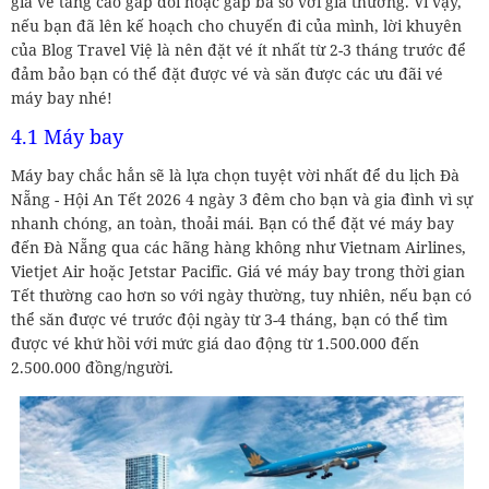
giá vé tăng cao gấp đôi hoặc gấp ba so với giá thường. Vì vậy,
nếu bạn đã lên kế hoạch cho chuyến đi của mình, lời khuyên
của Blog Travel Việ là nên đặt vé ít nhất từ 2-3 tháng trước để
đảm bảo bạn có thể đặt được vé và săn được các ưu đãi vé
máy bay nhé!
4.1 Máy bay
Máy bay chắc hẳn sẽ là lựa chọn tuyệt vời nhất để du lịch Đà
Nẵng - Hội An Tết 2026 4 ngày 3 đêm cho bạn và gia đình vì sự
nhanh chóng, an toàn, thoải mái. Bạn có thể đặt vé máy bay
đến Đà Nẵng qua các hãng hàng không như Vietnam Airlines,
Vietjet Air hoặc Jetstar Pacific. Giá vé máy bay trong thời gian
Tết thường cao hơn so với ngày thường, tuy nhiên, nếu bạn có
thể săn được vé trước đội ngày từ 3-4 tháng, bạn có thể tìm
được vé khứ hồi với mức giá dao động từ 1.500.000 đến
2.500.000 đồng/người.