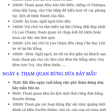
10h00: Tham quan Khu bảo tồn biển, Giếng cổ Chămpa,
chùa Hải Tạng, chợ Tân Hiệp để hiểu hơn về các phong
tục, lịch sử hình thành của đảo.
12h00: Ăn trưa, nghỉ ngơi trên đảo
14h00: Vui chơi và tắm biển tại Bãi Chồng (Bãi đẹp nhất
Cù Lao Chàm), tham quan và chụp ảnh kỷ niệm hoặc
mua các đặc sản làm quà.
16h00: Lên tàu rời Cù Lao Chàm đến cảng Cửa Đại. Lên
xe về lại Đà Nẵng.
18h00 - Đêm: Nghỉ ngơi, ăn tối và thư giãn tại khách sạn
hoặc tham gia vào các khu chợ đêm Đà Nẵng như: Chợ
đêm Sơn Trà, chợ đêm Helio ….
NGÀY 4: THAM QUAN RỪNG DỪA BẢY MẪU
7h30: Bắt đầu ngày cuối bằng việc ghé thăm Rừng dừa
bảy mẫu Hội An
9h00: Tham quan khu du lịch sinh thái rừng dừa bằng
thuyền thúng
10h00: Tham gia các hoạt động đặc sắc như: quăng lưới
đánh cá kiểu truyền thống, câu cá, câu cua vô cùng mới