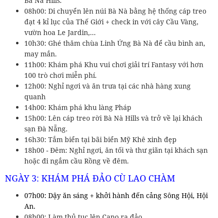
Bà Nà Hills.
08h00: Di chuyển lên núi Bà Nà bằng hệ thống cáp treo
đạt 4 kỉ lục của Thế Giới + check in với cây Cầu Vàng,
vườn hoa Le Jardin,...
10h30: Ghé thăm chùa Linh Ứng Bà Nà để cầu bình an,
may mắn.
11h00: Khám phá Khu vui chơi giải trí Fantasy với hơn
100 trò chơi miễn phí.
12h00: Nghỉ ngơi và ăn trưa tại các nhà hàng xung
quanh
14h00: Khám phá khu làng Pháp
15h00: Lên cáp treo rời Bà Nà Hills và trở về lại khách
sạn Đà Nẵng.
16h30: Tắm biển tại bãi biển Mỹ Khê xinh đẹp
18h00 - Đêm: Nghỉ ngơi, ăn tối và thư giãn tại khách sạn
hoặc đi ngắm cầu Rồng về đêm.
NGÀY 3: KHÁM PHÁ ĐẢO CÙ LAO CHÀM
07h00: Dậy ăn sáng + khởi hành đến cảng Sông Hội, Hội
An.
08h00: Làm thủ tục lên Cano ra đảo