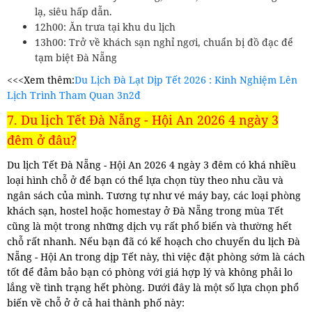
lạ, siêu hấp dẫn.
12h00: Ăn trưa tại khu du lịch
13h00: Trở về khách sạn nghỉ ngơi, chuẩn bị đồ đạc để
tạm biệt Đà Nẵng
<<<Xem thêm:
Du Lịch Đà Lạt Dịp Tết 2026 : Kinh Nghiệm Lên
Lịch Trình Tham Quan 3n2đ
7. Du lịch Tết Đà Nẵng - Hội An 2026 4 ngày 3
đêm ở đâu?
Du lịch Tết Đà Nẵng - Hội An 2026 4 ngày 3 đêm có khá nhiều
loại hình chỗ ở để bạn có thể lựa chọn tùy theo nhu cầu và
ngân sách của mình. Tương tự như vé máy bay, các loại phòng
khách sạn, hostel hoặc homestay ở Đà Nẵng trong mùa Tết
cũng là một trong những dịch vụ rất phổ biến và thường hết
chỗ rất nhanh. Nếu bạn đã có kế hoạch cho chuyến du lịch Đà
Nẵng - Hội An trong dịp Tết này, thì việc đặt phòng sớm là cách
tốt để đảm bảo bạn có phòng với giá hợp lý và không phải lo
lắng về tình trạng hết phòng. Dưới đây là một số lựa chọn phổ
biến về chỗ ở ở cả hai thành phố này: