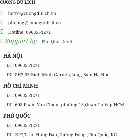
CUỒNG DU LỊCH
hotro@cuongdulich.vn
phuong@cuongdulich.vn
Hotline: 0963551271
Support by
Phú Quốc Xanh
HÀ NỘI
ĐT: 0963551271
ĐC: SH2-05 Bình Minh Garden,Long Biên,Hà Nội
HỒ CHÍ MINH
ĐT: 0963551271
ĐC: 608 Phạm Văn Chiêu, phường 13,Quận Gò Vấp,HCM
PHÚ QUỐC
ĐT: 0963551271
ĐC: KP7,Trần Hưng Đạo ,Dương Đông ,Phú Quốc, KG