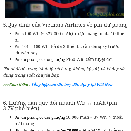
5.Quy định của Vietnam Airlines về pin dự phòng
Pin ≤100 Wh (~ ≤27.000 mAh): được mang tối đa 10 thiết
bị.
Pin 101 – 160 Wh: tối đa 2 thiết bị, cần đăng ký trước
chuyến bay.
>160 Wh: cấm tuyệt đối.
Pin dự phòng có dung lượng
Pin phải để trong hành lý xách tay, không ký gửi, và không sử
dụng trong suốt chuyến bay.
>>>Xem thêm :
Tổng hợp các sân bay dân dụng tại Việt Nam
6. Hướng dẫn quy đổi nhanh Wh ↔ mAh (pin
3.7V phổ biến)
10.000 mAh ~ 37 Wh -> thoải
Pin dự phòng có dung lượng
mái mang.
Pin dự phòng có dung lượng
20.000 mAh ~ 74 Wh -> thoải mái