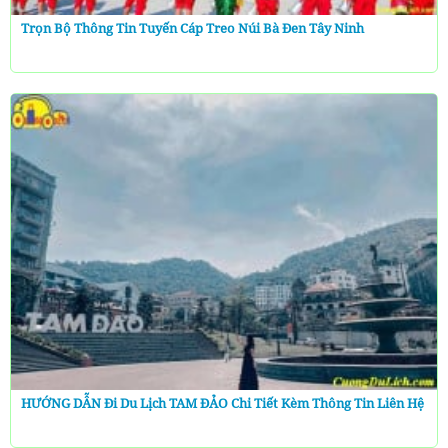
Trọn Bộ Thông Tin Tuyến Cáp Treo Núi Bà Đen Tây Ninh
HƯỚNG DẪN Đi Du Lịch TAM ĐẢO Chi Tiết Kèm Thông Tin Liên Hệ