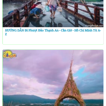
HƯỚNG DẪN Đi Phượt Đảo Thạnh An - Cần Giờ - Hồ Chí Minh Từ A-
Z