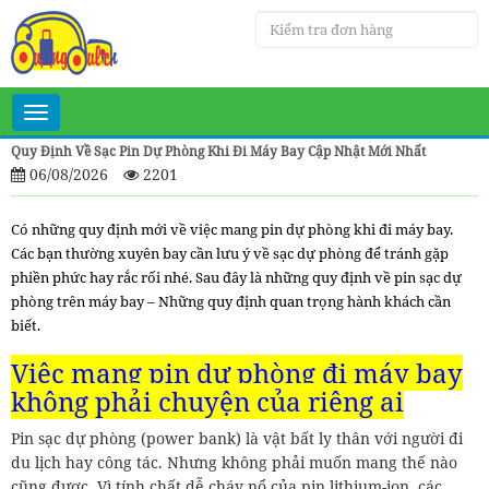
Toggle
navigation
Quy Định Về Sạc Pin Dự Phòng Khi Đi Máy Bay Cập Nhật Mới Nhất
06/08/2026
2201
Có những quy định mới về việc mang pin dự phòng khi đi máy bay.
Các bạn thường xuyên bay cần lưu ý về sạc dự phòng để tránh gặp
phiền phức hay rắc rối nhé. Sau đây là những quy định về p
in sạc dự
phòng trên máy bay – Những quy định quan trọng hành khách cần
biết.
Việc mang pin dự phòng đi máy bay
không phải chuyện của riêng ai
Pin sạc dự phòng (power bank) là vật bất ly thân với người đi
du lịch hay công tác. Nhưng không phải muốn mang thế nào
cũng được. Vì tính chất dễ cháy nổ của pin lithium-ion, các