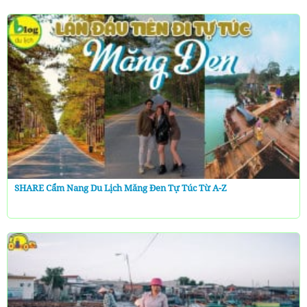
SHARE Cẩm Nang Du Lịch Măng Đen Tự Túc Từ A-Z