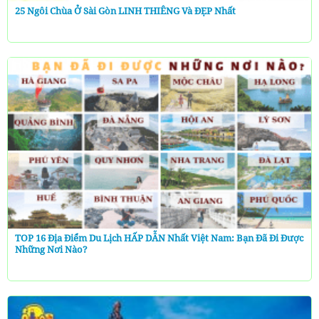
25 Ngôi Chùa Ở Sài Gòn LINH THIÊNG Và ĐẸP Nhất
TOP 16 Địa Điểm Du Lịch HẤP DẪN Nhất Việt Nam: Bạn Đã Đi Được
Những Nơi Nào?