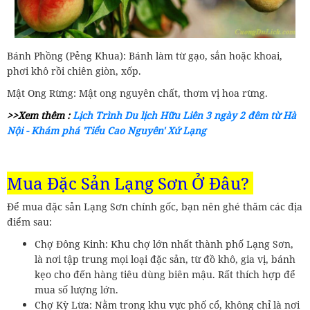
Bánh Phồng (Pẻng Khua): Bánh làm từ gạo, sắn hoặc khoai,
phơi khô rồi chiên giòn, xốp.
Mật Ong Rừng: Mật ong nguyên chất, thơm vị hoa rừng.
>>Xem thêm :
Lịch Trình Du lịch Hữu Liên 3 ngày 2 đêm từ Hà
Nội - Khám phá 'Tiểu Cao Nguyên' Xứ Lạng
Mua Đặc Sản Lạng Sơn Ở Đâu?
Để mua đặc sản Lạng Sơn chính gốc, bạn nên ghé thăm các địa
điểm sau:
Chợ Đông Kinh: Khu chợ lớn nhất thành phố Lạng Sơn,
là nơi tập trung mọi loại đặc sản, từ đồ khô, gia vị, bánh
kẹo cho đến hàng tiêu dùng biên mậu. Rất thích hợp để
mua số lượng lớn.
Chợ Kỳ Lừa: Nằm trong khu vực phố cổ, không chỉ là nơi