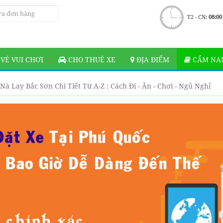
T2 - CN:
08:00
VÉ VUI CHƠI
CHO THUÊ XE
ĐỊA ĐIỂM
CẨM NAN
à Lay Bắc Sơn Chi Tiết Từ A-Z : Cách Đi - Ăn - Chơi - Ngủ Nghỉ