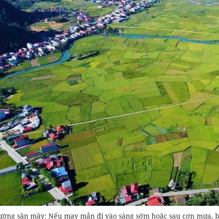
ường săn mây: Nếu may mắn đi vào sáng sớm hoặc sau cơn mưa, b