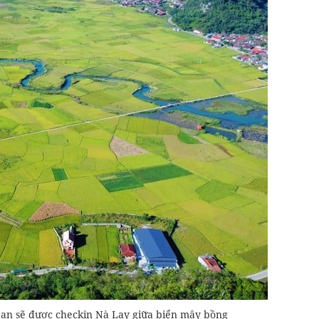
ạn sẽ được checkin Nà Lay giữa biển mây bồng