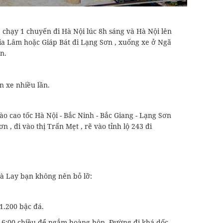
chạy 1 chuyến đi Hà Nội lúc 8h sáng và Hà Nội lên
Gia Lâm hoặc Giáp Bát đi Lạng Sơn , xuống xe ở Ngã
n.
n xe nhiều lần.
o cao tốc Hà Nội - Bắc Ninh - Bắc Giang - Lạng Sơn
 , đi vào thị Trấn Mẹt , rẽ vào tỉnh lộ 243 đi
Nà Lay bạn không nên bỏ lỡ:
1.200 bậc đá.
m 16:00 chiều để ngắm hoàng hôn. Đường đi khá dốc