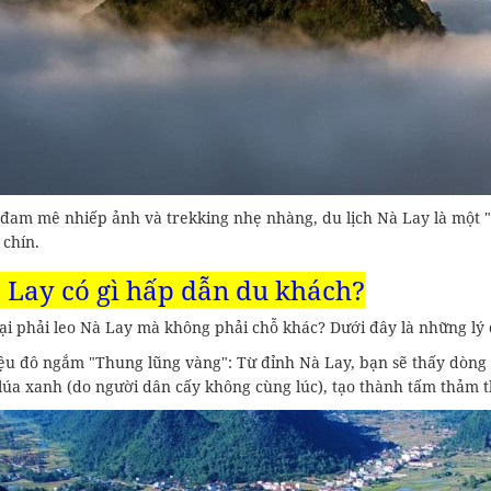
 đam mê nhiếp ảnh và trekking nhẹ nhàng, du lịch Nà Lay là một "
 chín.
à Lay có gì hấp dẫn du khách?
lại phải leo Nà Lay mà không phải chỗ khác? Dưới đây là những lý
iệu đô ngắm "Thung lũng vàng": Từ đỉnh Nà Lay, bạn sẽ thấy dòng
 lúa xanh (do người dân cấy không cùng lúc), tạo thành tấm thảm t