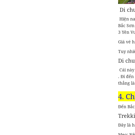
Di ch
Hiện na
Bắc Sơn 
3 Yên Vư
Giá vé h
Tuy nhi
Di chu
Cái này 
. Đi đến
thẳng là
4. C
Đến Bắc 
Trekk
Đây là h
Mẹo: Nê