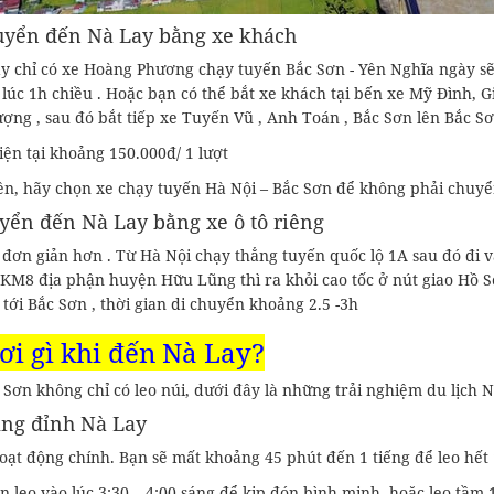
uyển đến Nà Lay bằng xe khách
y chỉ có xe Hoàng Phương chạy tuyến Bắc Sơn - Yên Nghĩa ngày sẽ 
lúc 1h chiều . Hoặc bạn có thể bắt xe khách tại bến xe Mỹ Đình, 
ợng , sau đó bắt tiếp xe Tuyến Vũ , Anh Toán , Bắc Sơn lên Bắc Sơ
iện tại khoảng 150.000đ/ 1 lượt
ên, hãy chọn xe chạy tuyến Hà Nội – Bắc Sơn để không phải chuyể
yển đến Nà Lay bằng xe ô tô riêng
đơn giản hơn . Từ Hà Nội chạy thẳng tuyến quốc lộ 1A sau đó đi và
 KM8 địa phận huyện Hữu Lũng thì ra khỏi cao tốc ở nút giao Hồ Sơn
 tới Bắc Sơn , thời gian di chuyển khoảng 2.5 -3h
hơi gì khi đến Nà Lay?
Sơn không chỉ có leo núi, dưới đây là những trải nghiệm du lịch 
ing đỉnh Nà Lay
oạt động chính. Bạn sẽ mất khoảng 45 phút đến 1 tiếng để leo hết 
n leo vào lúc 3:30 – 4:00 sáng để kịp đón bình minh, hoặc leo tầ