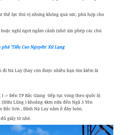
st thể lực thú vị nhưng không quá sức, phù hợp cho
úc hoặc nghỉ ngơi ngắm cảnh (nhớ xin phép các chú
m phá 'Tiểu Cao Nguyên' Xứ Lạng
 đi Nà Lay (hay còn được nhiều bạn tìm kiếm là
 ) -> Đến TP Bắc Giang tiếp tục vòng theo quốc lộ
t (Hữu Lũng ) khoảng 4km nữa đến Ngã 3 Yên
rấn Bắc Sơn , Đỉnh Nà Lay nằm ở đây luôn.
đủ giấy tờ nhé.