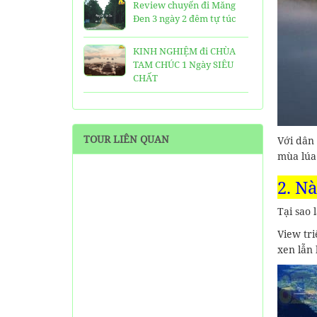
Review chuyến đi Măng
Đen 3 ngày 2 đêm tự túc
KINH NGHIỆM đi CHÙA
TAM CHÚC 1 Ngày SIÊU
CHẤT
25 Ngôi Chùa ở Sài Gòn
LINH THIÊNG và ĐẸP nhất
TOUR LIÊN QUAN
Với dân
TOP 16 địa điểm du lịch
mùa lúa
HẤP DẪN nhất việt nam:
Bạn đã đi được những nơi
2. N
nào?
Tại sao 
Trọn bộ thông tin tuyến
View tr
cáp treo Núi Bà Đen Tây
Ninh
xen lẫn
HƯỚNG DẪN đi du lịch
TAM ĐẢO chi tiết kèm
thông tin liên hệ