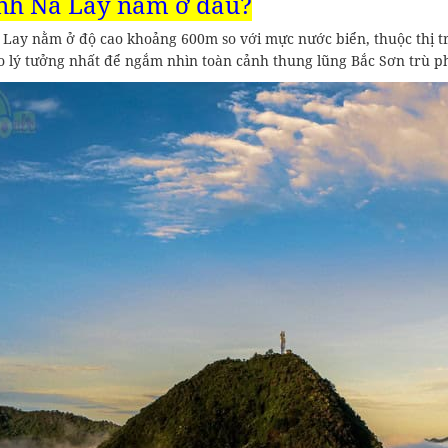
ỉnh Nà Lay nằm ở đâu?
 Lay nằm ở độ cao khoảng 600m so với mực nước biển, thuộc thị tr
o lý tưởng nhất để ngắm nhìn toàn cảnh thung lũng Bắc Sơn trù p