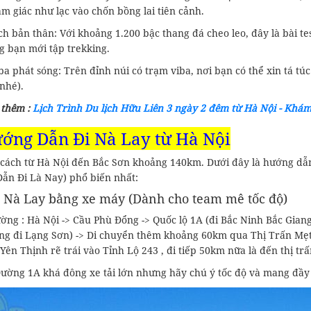
m giác như lạc vào chốn bồng lai tiên cảnh.
h bản thân: Với khoảng 1.200 bậc thang đá cheo leo, đây là bài te
g bạn mới tập trekking.
a phát sóng: Trên đỉnh núi có trạm viba, nơi bạn có thể xin tá t
nhé).
thêm :
Lịch Trình Du lịch Hữu Liên 3 ngày 2 đêm từ Hà Nội - Khá
ướng Dẫn Đi Nà Lay từ Hà Nội
cách từ Hà Nội đến Bắc Sơn khoảng 140km. Dưới đây là hướng dẫn
ẫn Đi Là Nay) phổ biến nhất:
 Nà Lay bằng xe máy (Dành cho team mê tốc độ)
ng : Hà Nội -> Cầu Phù Đổng -> Quốc lộ 1A (đi Bắc Ninh Bắc Giang
ng đi Lạng Sơn) -> Di chuyển thêm khoảng 60km qua Thị Trấn Mẹ
Yên Thịnh rẽ trái vào Tỉnh Lộ 243 , đi tiếp 50km nữa là đến thị t
Đường 1A khá đông xe tải lớn nhưng hãy chú ý tốc độ và mang đầy 