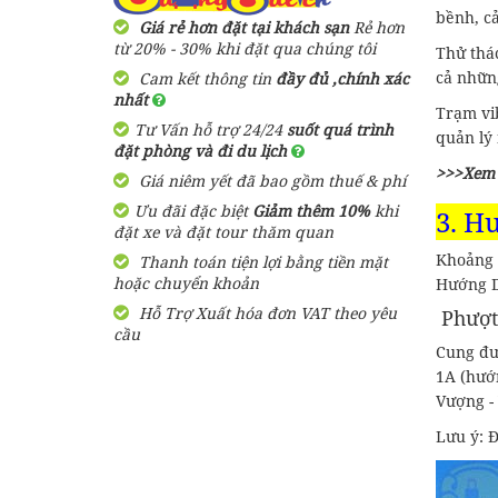
Bamboo Hill
bềnh, cả
Giá rẻ hơn đặt tại khách sạn
Rẻ hơn
Resort
từ 20% - 30% khi đặt qua chúng tôi
Thử thác
cả nhữn
Cam kết thông tin
đầy đủ ,chính xác
700,000
đ
nhất
Giá từ:
Trạm vib
Tư Vấn hỗ trợ 24/24
suốt quá trình
quản lý 
Homestay Mộc
đặt phòng và đi du lịch
Bản
>>>Xem 
Giá niêm yết đã bao gồm thuế & phí
Ưu đãi đặc biệt
Giảm thêm 10%
khi
3. H
600,000
đ
Giá từ:
đặt xe và đặt tour thăm quan
Khoảng 
Thanh toán tiện lợi bằng tiền mặt
Homestay Nhà
hoặc chuyển khoản
Hướng D
Bên Suối
Hỗ Trợ Xuất hóa đơn VAT theo yêu
Phượt
cầu
Cung đườ
800,000
đ
Giá từ:
1A (hướ
Vượng - 
Lưu ý: 