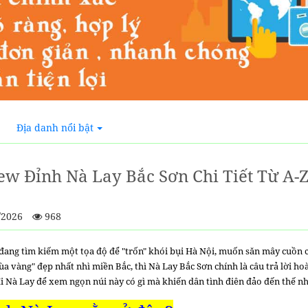
Địa danh nổi bật
ew Đỉnh Nà Lay Bắc Sơn Chi Tiết Từ A-Z :
/2026
968
đang tìm kiếm một tọa độ để "trốn" khói bụi Hà Nội, muốn săn mây cuồn 
a vàng" đẹp nhất nhì miền Bắc, thì Nà Lay Bắc Sơn chính là câu trả lời ho
i Nà Lay để xem ngọn núi này có gì mà khiến dân tình điên đảo đến thế nh