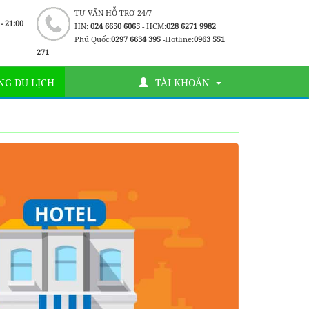
TƯ VẤN HỖ TRỢ 24/7
 - 21:00
HN:
024 6650 6065
- HCM:
028 6271 9982
Phú Quốc:
0297 6634 395
-Hotline:
0963 551
271
G DU LỊCH
TÀI KHOẢN