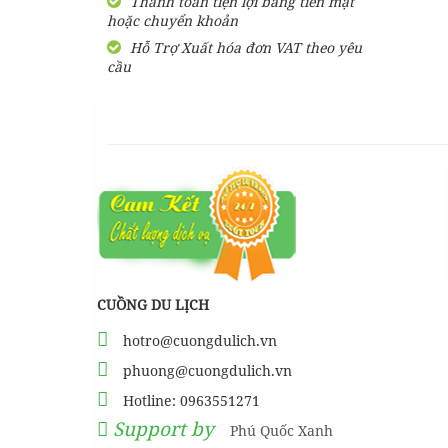
Thanh toán tiện lợi bằng tiền mặt
hoặc chuyển khoản
SHARE Cẩm nang du lịch
Măng Đen tự túc từ A-Z
Hỗ Trợ Xuất hóa đơn VAT theo yêu
cầu
HƯỚNG DẪN đi phượt Đảo
Thạnh An - Cần Giờ - Hồ
Chí Minh từ A-Z
Hướng Dẫn Đi Tà Đùng -
Vịnh Hạ Long trên cạn ở
Tây Nguyên
CUỒNG DU LỊCH
hotro@cuongdulich.vn
phuong@cuongdulich.vn
Hotline: 0963551271
Support by
Phú Quốc Xanh