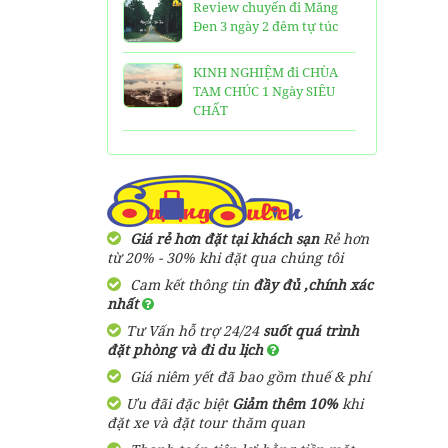
Review chuyến đi Măng
Đen 3 ngày 2 đêm tự túc
KINH NGHIỆM đi CHÙA
TAM CHÚC 1 Ngày SIÊU
CHẤT
25 Ngôi Chùa ở Sài Gòn
LINH THIÊNG và ĐẸP nhất
TOP 16 địa điểm du lịch
HẤP DẪN nhất việt nam:
Giá rẻ hơn đặt tại khách sạn
Rẻ hơn
Bạn đã đi được những nơi
từ 20% - 30% khi đặt qua chúng tôi
nào?
Cam kết thông tin
đầy đủ ,chính xác
nhất
Trọn bộ thông tin tuyến
Tư Vấn hỗ trợ 24/24
suốt quá trình
cáp treo Núi Bà Đen Tây
đặt phòng và đi du lịch
Ninh
Giá niêm yết đã bao gồm thuế & phí
HƯỚNG DẪN đi du lịch
Ưu đãi đặc biệt
Giảm thêm 10%
khi
TAM ĐẢO chi tiết kèm
đặt xe và đặt tour thăm quan
thông tin liên hệ