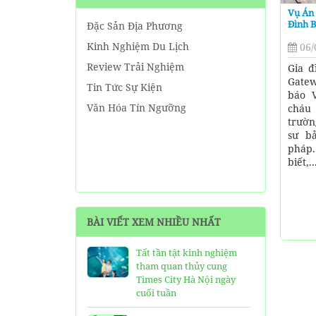
Vụ Án 
Đình 
Đặc Sản Địa Phương
Kinh Nghiệm Du Lịch
06/
Review Trải Nghiệm
Gia đ
Gate
Tin Tức Sự Kiện
báo V
Văn Hóa Tín Ngưỡng
cháu
trườn
sư b
pháp
biết,..
BÀI VIẾT XEM NHIỀU NHẤT
Tất tần tật kinh nghiệm
tham quan thủy cung
Times City Hà Nội ngày
cuối tuần