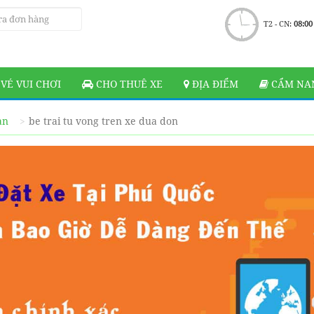
T2 - CN:
08:00
VÉ VUI CHƠI
CHO THUÊ XE
ĐỊA ĐIỂM
CẨM NAN
ạn
be trai tu vong tren xe dua don