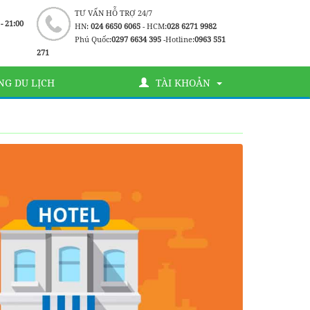
TƯ VẤN HỖ TRỢ 24/7
 - 21:00
HN:
024 6650 6065
- HCM:
028 6271 9982
Phú Quốc:
0297 6634 395
-Hotline:
0963 551
271
G DU LỊCH
TÀI KHOẢN