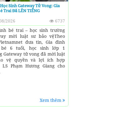
Học Sinh Gateway Tử Vong: Gia
Bé Trai Đã LÊN TIẾNG
08/2026
6737
ình bé trai – học sinh trường
way mời luật sư bảo vệTheo
ietnamnet đưa tin, Gia đình
 bé 6 tuổi, học sinh lớp 1
g Gateway tử vong đã mời luật
ảo vệ quyền và lợi ích hợp
. LS Phạm Hương Giang cho
.
Xem thêm