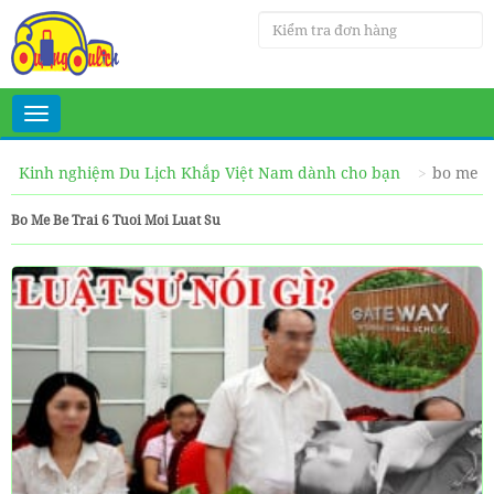
Toggle
navigation
Kinh nghiệm Du Lịch Khắp Việt Nam dành cho bạn
bo me be
Bo Me Be Trai 6 Tuoi Moi Luat Su