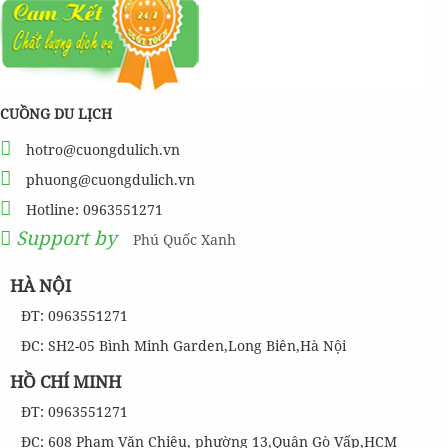
CUỒNG DU LỊCH
hotro@cuongdulich.vn
phuong@cuongdulich.vn
Hotline: 0963551271
Support by
Phú Quốc Xanh
HÀ NỘI
ĐT: 0963551271
ĐC: SH2-05 Bình Minh Garden,Long Biên,Hà Nội
HỒ CHÍ MINH
ĐT: 0963551271
ĐC: 608 Phạm Văn Chiêu, phường 13,Quận Gò Vấp,HCM