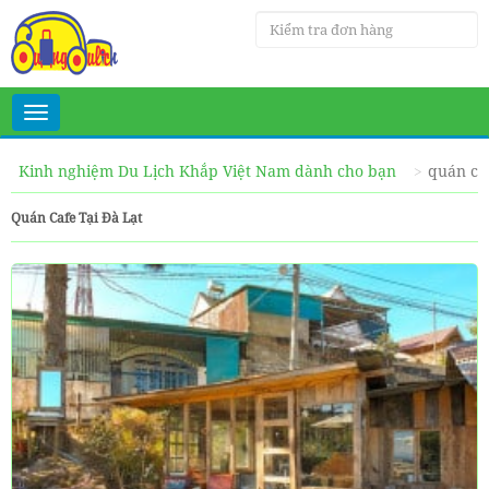
Toggle
navigation
Kinh nghiệm Du Lịch Khắp Việt Nam dành cho bạn
quán caf
Quán Cafe Tại Đà Lạt