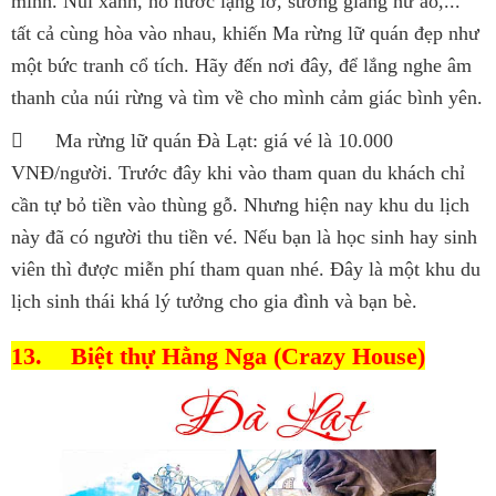
mình. Núi xanh, hồ nước lặng lờ, sương giăng hư ảo,...
tất cả cùng hòa vào nhau, khiến Ma rừng lữ quán đẹp như
một bức tranh cổ tích. Hãy đến nơi đây, để lắng nghe âm
thanh của núi rừng và tìm về cho mình cảm giác bình yên.

Ma rừng lữ quán Đà Lạt: giá vé là 10.000
VNĐ/người. Trước đây khi vào tham quan du khách chỉ
cần tự bỏ tiền vào thùng gỗ. Nhưng hiện nay khu du lịch
này đã có người thu tiền vé. Nếu bạn là học sinh hay sinh
viên thì được miễn phí tham quan nhé. Đây là một khu du
lịch sinh thái khá lý tưởng cho gia đình và bạn bè.
13.
Biệt thự Hằng Nga (Crazy House)