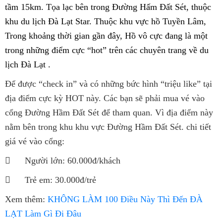
tầm 15km. Tọa lạc bên trong Đường Hấm Đất Sét, thuộc
khu du lịch Đà Lạt Star. Thuộc khu vực hồ Tuyền Lâm,
Trong khoảng thời gian gần đây, Hồ vô cực đang là một
trong những điểm cực “hot” trên các chuyên trang về du
lịch Đà Lạt .
Để được “check in” và có những bức hình “triệu like” tại
địa điểm cực kỳ HOT này. Các bạn sẽ phải mua vé vào
cổng Đường Hầm Đất Sét để tham quan. Vì địa điểm này
nằm bên trong khu khu vực Đường Hầm Đất Sét. chi tiết
giá vé vào cổng:

Người lớn: 60.000đ/khách

Trẻ em: 30.000đ/trẻ
Xem thêm:
KHÔNG LÀM 100 Điều Này Thì Đến ĐÀ
LẠT Làm Gì Đi Đâu