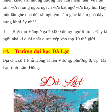
nhiên khác với những đường nét vừa mềm mại, vừa dữ
tợn, với những ngóc ngách vừa bất ngờ vừa hay ho. Hãy
một lần ghé qua để trải nghiệm cảm giác khám phá đầy
hứng khởi ấy nhé!

Biệt thự Hằng Nga 40.000 đồng/ người lớn.. Đây là
ngôi nhà kì quái nhất được xếp vào top 10 thế giới.
14.
Trường đại học Đà Lạt
Địa chỉ: số 1 Phù Đổng Thiên Vương, phường 8, Tp. Đà
Lạt, tỉnh Lâm Đồng.