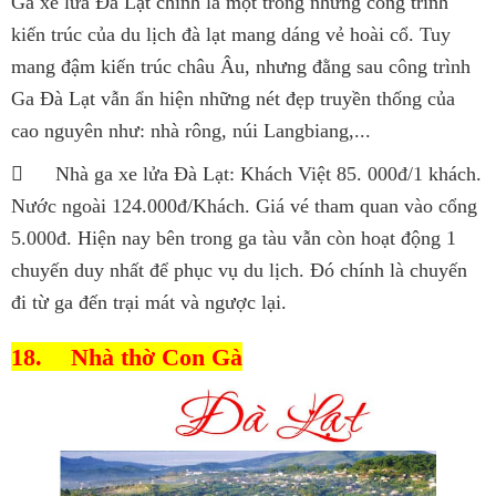
Ga xe lửa Đà Lạt chính là một trong những công trình
kiến trúc của du lịch đà lạt mang dáng vẻ hoài cổ. Tuy
mang đậm kiến trúc châu Âu, nhưng đằng sau công trình
Ga Đà Lạt vẫn ẩn hiện những nét đẹp truyền thống của
cao nguyên như: nhà rông, núi Langbiang,...

Nhà ga xe lửa Đà Lạt: Khách Việt 85. 000đ/1 khách.
Nước ngoài 124.000đ/Khách. Giá vé tham quan vào cổng
5.000đ. Hiện nay bên trong ga tàu vẫn còn hoạt động 1
chuyến duy nhất để phục vụ du lịch. Đó chính là chuyến
đi từ ga đến trại mát và ngược lại.
18.
Nhà thờ Con Gà