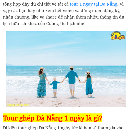
tổng hợp đầy đủ chi tiết vè tất cả
tour 1 ngày tại Đà Nẵng
. Vì
vậy các bạn hãy nhớ xem hết video và đừng quên đăng ký,
nhấn chuông, like và share để nhận thêm nhiều thông tin du
lịch hữu ích khác của Cuồng Du Lịch nhé!
Tour ghép Đà Nẵng 1 ngày là gì?
Đi kiểu tour ghép Đà Nẵng 1 ngày tức là bạn sẽ tham gia vào