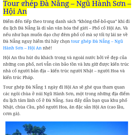
Tour ghép Đà Nẵng – Ngũ Hành Sơn –
Hội An
Điểm đến tiếp theo trong danh sách “không-thể-bỏ-qua” khi đi
du lịch Đà Nẵng là di sản văn hóa thế giới – Phố cổ Hội An. Và
nếu như bạn muốn dạo chợ đêm phố cổ mà sợ tối tự lái xe về
Đà Nẵng nguy hiểm thì hãy chọn
tour ghép Đà Nẵng – Ngũ
Hành Sơn – Hội An
nhé!
Hội An thu hút du khách trong và ngoài nước bởi vẻ đẹp của
những con phố, nơi vẫn còn bảo tồn và lưu giữ được kiến trúc
nhà cổ người bản địa – kiến trúc người Nhật – người Hoa và
kiến trúc Pháp.
Tour ghép Đà Nẵng 1 ngày đi Hội An sẽ ghé qua tham quan
các ngôi chùa ở núi Ngũ Hành Sơn, một trong những địa điểm
du lịch tâm linh cổ ở Đà Nẵng. Sau đấy dẫn bạn qua khu phố
Nhật, chùa Cầu, phố người Hoa, ăn đặc sản Hội An (cao lầu,
cơm gà).