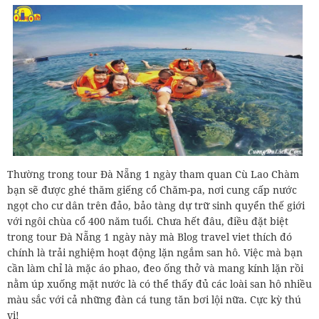
Thường trong tour Đà Nẵng 1 ngày tham quan Cù Lao Chàm
bạn sẽ được ghé thăm giếng cổ Chăm-pa, nơi cung cấp nước
ngọt cho cư dân trên đảo, bảo tàng dự trữ sinh quyển thế giới
với ngôi chùa cổ 400 năm tuổi. Chưa hết đâu, điều đặt biệt
trong tour Đà Nẵng 1 ngày này mà Blog travel viet thích đó
chính là trải nghiệm hoạt động lặn ngắm san hô. Việc mà bạn
cần làm chỉ là mặc áo phao, đeo ống thở và mang kính lặn rồi
nằm úp xuống mặt nước là có thể thấy đủ các loài san hô nhiều
màu sắc với cả những đàn cá tung tăn bơi lội nữa. Cực kỳ thú
vị!