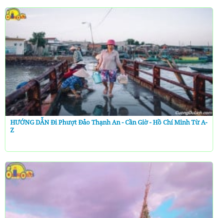
HƯỚNG DẪN Đi Phượt Đảo Thạnh An - Cần Giờ - Hồ Chí Minh Từ A-
Z