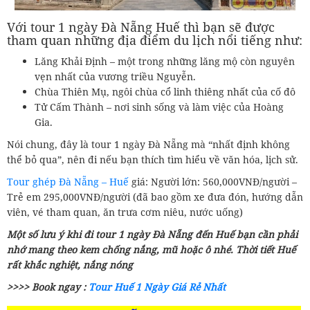
Với tour 1 ngày Đà Nẵng Huế thì bạn sẽ được
tham quan những địa điểm du lịch nổi tiếng như:
Lăng Khải Định – một trong những lăng mộ còn nguyên
vẹn nhất của vương triều Nguyễn.
Chùa Thiên Mụ, ngôi chùa cổ linh thiêng nhất của cố đô
Tử Cấm Thành – nơi sinh sống và làm việc của Hoàng
Gia.
Nói chung, đây là tour 1 ngày Đà Nẵng mà “nhất định không
thể bỏ qua”, nên đi nếu bạn thích tìm hiểu về văn hóa, lịch sử.
Tour ghép Đà Nẵng – Huế
giá: Người lớn: 560,000VNĐ/người –
Trẻ em 295,000VNĐ/người (đã bao gồm xe đưa đón, hướng dẫn
viên, vé tham quan, ăn trưa cơm niêu, nước uống)
Một số lưu ý khi đi tour 1 ngày Đà Nẵng đến Huế bạn cần phải
nhớ mang theo kem chống nắng, mũ hoặc ô nhé. Thời tiết Huế
rất khắc nghiệt, nắng nóng
>>>> Book ngay :
Tour Huế 1 Ngày Giá Rẻ Nhất