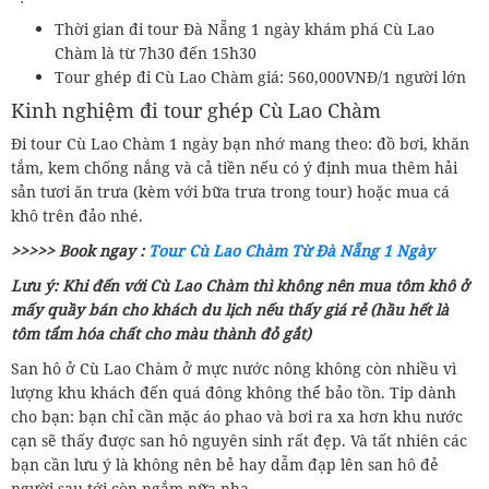
Thời gian đi tour Đà Nẵng 1 ngày khám phá Cù Lao
Chàm là từ 7h30 đến 15h30
Tour ghép đi Cù Lao Chàm giá: 560,000VNĐ/1 người lớn
Kinh nghiệm đi tour ghép Cù Lao Chàm
Đi tour Cù Lao Chàm 1 ngày bạn nhớ mang theo: đồ bơi, khăn
tắm, kem chống nắng và cả tiền nếu có ý định mua thêm hải
sản tươi ăn trưa (kèm với bữa trưa trong tour) hoặc mua cá
khô trên đảo nhé.
>>>>> Book ngay :
Tour Cù Lao Chàm Từ Đà Nẵng 1 Ngày
Lưu ý: Khi đến với Cù Lao Chàm thì không nên mua tôm khô ở
mấy quầy bán cho khách du lịch nếu thấy giá rẻ (hầu hết là
tôm tẩm hóa chất cho màu thành đỏ gắt)
San hô ở Cù Lao Chàm ở mực nước nông không còn nhiều vì
lượng khu khách đến quá đông không thể bảo tồn. Tip dành
cho bạn: bạn chỉ cần mặc áo phao và bơi ra xa hơn khu nước
cạn sẽ thấy được san hô nguyên sinh rất đẹp. Và tất nhiên các
bạn cần lưu ý là không nên bẻ hay dẫm đạp lên san hô đẻ
người sau tới còn ngắm nữa nha