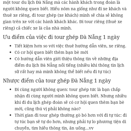
một tour du lịch Đà Nẵng mà các hành khách trong đoàn là
người không quen biết. Hiểu nôm na giống như đi xe khách và
thuê xe riêng, đi tour ghép (xe khách) mình sẽ chia sẻ không
gian trên xe với các hành khách khác. Đi tour riêng (thuê xe
riêng) cả chiếc xe là của nhà mình.
Ưu điểm của việc đi tour ghép Đà Nẵng 1 ngày
Tiết kiệm hơn so với việc thuê hướng dẫn viên, xe riêng.
Có cơ hội quen biết thêm bạn bè mới
Có hướng dẫn viên giới thiệu thông tin về những địa
điểm du lịch Đà Nẵng nổi tiếng (nhiều khi thông tin lịch
sử rất hay mà mình không thể biết nếu đi tự túc)
Nhược điểm của tour ghép Đà Nẵng 1 ngày
Đi cùng người không quen: tour ghép tức là bạn chấp
nhận đi cùng người mình không quen biết. Nhưng nhiều
khi đi du lịch ghép đoàn sẽ có cơ hội quen thêm bạn bè
mới, cũng thú vị phải không nào?
Thời gian đi tour ghép thường gò bó hơn với đi tự túc: đi
tự túc bạn sẽ tự do hơn, nhưng phải tự lo phương tiện di
chuyển, tìm hiểu thông tin, ăn uống…vv