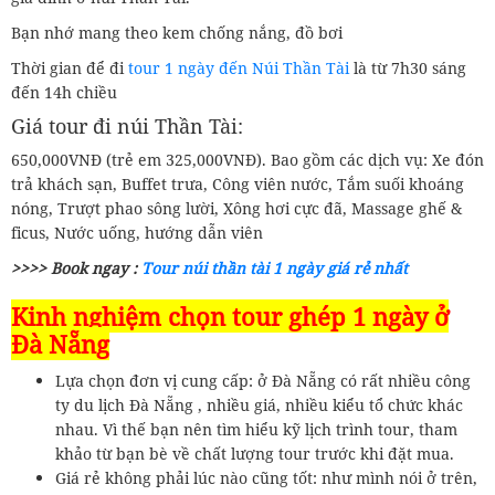
Bạn nhớ mang theo kem chống nắng, đồ bơi
Thời gian để đi
tour 1 ngày đến Núi Thần Tài
là từ 7h30 sáng
đến 14h chiều
Giá tour đi núi Thần Tài:
650,000VNĐ (trẻ em 325,000VNĐ). Bao gồm các dịch vụ: Xe đón
trả khách sạn, Buffet trưa, Công viên nước, Tắm suối khoáng
nóng, Trượt phao sông lười, Xông hơi cực đã, Massage ghế &
ficus, Nước uống, hướng dẫn viên
>>>> Book ngay :
Tour núi thần tài 1 ngày giá rẻ nhất
Kinh nghiệm chọn tour ghép 1 ngày ở
Đà Nẵng
Lựa chọn đơn vị cung cấp: ở Đà Nẵng có rất nhiều công
ty du lịch Đà Nẵng , nhiều giá, nhiều kiểu tổ chức khác
nhau. Vì thế bạn nên tìm hiểu kỹ lịch trình tour, tham
khảo từ bạn bè về chất lượng tour trước khi đặt mua.
Giá rẻ không phải lúc nào cũng tốt: như mình nói ở trên,