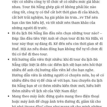
việc có nhiều công ty tổ chức sẽ có nhiều mức giá khác
nhau. Tour Đà Nẵng ghép giá rẻ không phải lúc nào
cũng tốt, công ty có thể cắt bớt thời gian đi của khách,
cắt bớt trải nghiệm, hạ giá phần ăn trưa…vv Thế nên
bạn cần tìm hiểu kỹ, và tốt nhất nên tham khảo của
những người đi trước.
Đi du lịch Đà Nẵng lần đầu nên chọn những tour nào? –
Đáp: lần đầu tiên Việt Anh sẽ chọn tour đi Bà Nà Hills, vì
tour này thực sự đáng đi. Kế đến nếu còn thời gian sẽ đi
Huế. Hội An nếu đoàn đông bạn không thể tự tổ chức đi
thì có thể đi theo tour.
Hỏi hướng dẫn viên thật nhiều: khi đi tour du lịch Đà
Nẵng (đặc biệt là đến các điểm lịch sử) bạn nên hỏi thật
nhiều để anh chị hướng dẫn viên kể cho bạn nghe.
Hướng dẫn viên là những người có chuyên môn, họ sẽ có
nhiều điều thú vị để chia sẻ với bạn. Sau chuyến du lịch
Đà Nẵng bạn sẽ có thêm nhiều kiến thức mới, hiểu biết
thêm nhiều về lịch sử của Việt Nam đấy!
Mang theo máy ảnh: đừng quên mang theo điện thoại
hoặc máy ảnh để chụp ảnh trên đường đi, giảm tải cho
bộ nhớ “trong đầu” cũng như mang về cho mình những