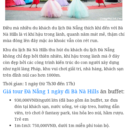
Điều mà nhiều du khách du lịch Đà Nẵng thích khi đến với Bà
Nà Hills là vì khí hậu trong lành, quanh năm mát mẻ, thậm chí
mùa đông lên đây mặc áo khoác vẫn còn rét run.
Khu du lịch Bà Nà Hills thu hút du khách du lịch Đà Nẵng
không chỉ đẹp bởi thiên nhiên, khí hậu trong lành mà ở đây
còn đẹp bởi các công trình kiến trúc do con người xây dựng
như ngôi làng Pháp, khu vui chơi giải trí, nhà hàng, khách sạn
trên đỉnh núi cao hơn 1000m.
Thời gian: 1 ngày (từ 7h30 đến 17h)
Giá tour Đà Nẵng 1 ngày đi Bà Nà Hills
ăn buffet:
930,000VNĐ/người lớn (đã bao gồm ăn buffet, xe đưa
đón tại khách sạn, nước uống, vé cáp treo, hướng dẫn
viên, trò chơi ở fantasy park, tàu hỏa leo núi, hầm rượu.
Trẻ em
1m-1m3: 750,000VNĐ, dưới 1m miễn phí toàn bộ.