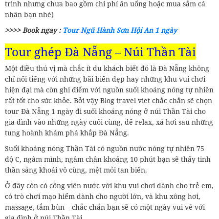
trình nhưng chưa bao gồm chi phí ăn uống hoặc mua sắm cá
nhân bạn nhé)
>>>> Book ngay :
Tour Ngũ Hành Sơn Hội An 1 ngày
Tour ghép Đà Nẵng – Núi Thần Tài
Một điều thú vị mà chắc ít du khách biết đó là Đà Nẵng không
chỉ nổi tiếng với những bãi biển đẹp hay những khu vui chơi
hiện đại mà còn ghi điểm với nguồn suối khoáng nóng tự nhiên
rất tốt cho sức khỏe. Bởi vậy Blog travel viet chắc chắn sẽ chọn
tour Đà Nẵng 1 ngày đi suối khoáng nóng ở núi Thần Tài cho
gia đình vào những ngày cuối cùng, để relax, xả hơi sau những
tung hoành khám phá khắp Đà Nẵng.
Suối khoáng nóng Thần Tài có nguồn nước nóng tự nhiên 75
độ C, ngâm mình, ngâm chân khoảng 10 phút bạn sẽ thấy tinh
thần sảng khoái vô cùng, mệt mỏi tan biến.
Ở đây còn có công viên nước với khu vui chơi dành cho trẻ em,
có trò chơi mạo hiểm dành cho người lớn, và khu xông hơi,
massage, tắm bùn – chắc chắn bạn sẽ có một ngày vui vẻ với
gia đình ở núi Thần Tài.