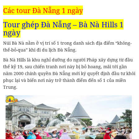
Các tour Đà Nẵng 1 ngày
Tour ghép Đà Nẵng – Bà Nà Hills 1
ngày
Núi Bà Nà nằm ở vị trí số 1 trong danh sách địa điểm “không-
thể-bỏ-qua” khi đi du lịch Đà Nẵng.
Bà Nà Hills là khu nghỉ dưỡng do người Pháp xây dựng từ đầu
thế kỷ 19, sau chiến tranh nơi này bị bỏ hoang, mãi tới gần
năm 2000 chính quyền Đà Nẵng mới ký quyết định đầu tư khôi
phục lại và biến nơi này trở thành điểm đến số 1 của miền
Trung.