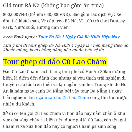
Giá tour Bà Nà (không bao gồm ăn trưa)
800,000VNĐ (trẻ em 650,000VNĐ). Bao gồm các dịch vụ : Xe
đón trả khách sạn, Vé cáp treo Bà Nà, Vé 100 trò chơi Fantasy
Park, Nước suối, Hướng dẫn viên
>>>> Book ngay :
Tour Bà Nà 1 Ngày Giá Rẻ Nhất Hiện Nay
Lưu ý khi đi tour ghép Bà Nà Hills 1 ngày là : nên mang theo áo
khoác mỏng, kem chống nắng nếu muốn bảo vệ da.
Tour ghép đi đảo Cù Lao Chàm
Đảo Cù Lao Chàm cách trung tâm phố cổ Hội An 30km đường
biển, là điểm đến dành cho những ai yêu thích trải nghiệm đi
thuyền cao tốc trên biển và lặn ngắm san hô. Trong khi đó Hôi
An là nằm ngay cạnh Đà Nẵng bởi vậy tour Đà Nẵng 1 ngày
trải nghiệm
lặn ngắm san hô Cù Lao Chàm
cũng thu hút được
nhiều du khách.
Sở dĩ có tên gọi Cù Lao Chàm vì hòn đảo này nằm chắn ở khu
vực cửa sông chảy ra biển nên được gọi là Cù Lao, còn tên gọi
Chàm vì xa xưa hòn đảo này có người Chăm-pa sinh sống.