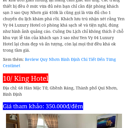
thiết bị đều ở mức vừa đủ nên bạn chỉ cần đặt phòng khách
sạn 3 sao Quy Nhơn giá 450k là cũng gọi là vừa đủ cho 1
chuyến du lịch khám phá rồi. Khách lưu trú nhận xét rằng Yen
Vy 04 Luxury Hotel có phòng khá sạch sẽ và tiện nghi, đúng
như hình ảnh quảng cáo. Cuồng Du Lịch chỉ không thích ở chỗ
khu vực lễ tân của khách sạn 3 sao như Yen Vy 04 Luxury
Hotel lại chưa đẹp và ấn tượng, còn lại mọi thứ đều khá ok
trong tầm giá.
Xem thêm:
Review Quy Nhơn Bình Định Chi Tiết Đến Từng
Centimet
10/ King Hotel
Địa chỉ: 68 Hàn Mặc Tử, Ghềnh Ráng, Thành phố Qui Nhơn,
Bình Định
Giá tham khảo: 350.000đ/đêm