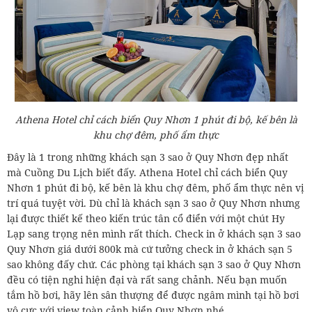
Athena Hotel chỉ cách biển Quy Nhơn 1 phút đi bộ, kế bên là
khu chợ đêm, phố ẩm thực
Đây là 1 trong những khách sạn 3 sao ở Quy Nhơn đẹp nhất
mà Cuồng Du Lịch biết đấy. Athena Hotel chỉ cách biển Quy
Nhơn 1 phút đi bộ, kế bên là khu chợ đêm, phố ẩm thực nên vị
trí quá tuyệt vời. Dù chỉ là khách sạn 3 sao ở Quy Nhơn nhưng
lại được thiết kế theo kiến trúc tân cổ điển với một chút Hy
Lạp sang trọng nên mình rất thích. Check in ở khách sạn 3 sao
Quy Nhơn giá dưới 800k mà cứ tưởng check in ở khách sạn 5
sao không đấy chứ. Các phòng tại khách sạn 3 sao ở Quy Nhơn
đều có tiện nghi hiện đại và rất sang chảnh. Nếu bạn muốn
tắm hồ bơi, hãy lên sân thượng để được ngâm mình tại hồ bơi
vô cực với view toàn cảnh biển Quy Nhơn nhé.