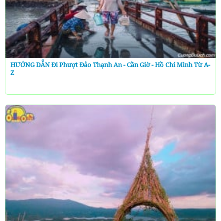
HƯỚNG DẪN Đi Phượt Đảo Thạnh An - Cần Giờ - Hồ Chí Minh Từ A-
Z