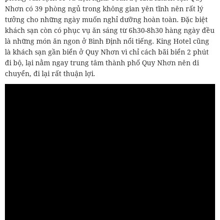
Nhơn có 39 phòng ngủ trong không gian yên tĩnh nên rất lý
tưởng cho những ngày muốn nghỉ dưỡng hoàn toàn. Đặc biệt
khách sạn còn có phục vụ ăn sáng từ 6h30-8h30 hàng ngày đều
là những món ăn ngon ở Bình Định nổi tiếng. King Hotel cũng
là khách sạn gần biển ở Quy Nhơn vì chỉ cách bãi biển 2 phút
đi bộ, lại nằm ngay trung tâm thành phố Quy Nhơn nên di
chuyển, đi lại rất thuận lợi.