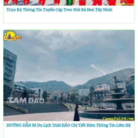
Trọn Bộ Thông Tin Tuyến Cáp Treo Núi Bà Đen Tây Ninh
HƯỚNG DẪN Đi Du Lịch TAM ĐẢO Chi Tiết Kèm Thông Tin Liên Hệ