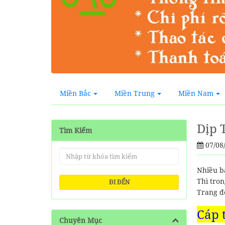
Miền Bắc
Miền Trung
Miền Nam
Dịp 
Tìm Kiếm
07/08
Nhiều b
Thì tro
ĐI ĐẾN
Trang đ
Cáp 
Chuyên Mục