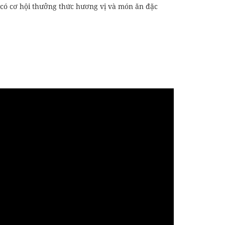
 có cơ hội thưởng thức hương vị và món ăn đặc