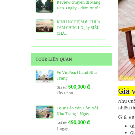
Review chuyến đi Măng
Đen 3 ngày 2 đêm tự túc
KINH NGHIỆM đi CHÙA
TAM CHÚC 1 Ngày SIÊU
CHẤT
25 Ngôi Chùa ở Sài Gòn
LINH THIÊNG và ĐẸP nhất
TOUR LIÊN QUAN
TOP 16 địa điểm du lịch
HẤP DẪN nhất việt nam:
Vé VinPearl Land Nha
Bạn đã đi được những nơi
Trang
nào?
500,000 đ
Giá từ:
Giá 
Tùy Chọn
Trọn bộ thông tin tuyến
cáp treo Núi Bà Đen Tây
Như Cuồ
Ninh
nhiều th
Tour Đảo Yến Hòn Nội
Nha Trang 1 Ngày
Giá vé
HƯỚNG DẪN đi du lịch
490,000 đ
TAM ĐẢO chi tiết kèm
Giá từ:
Gi
1 ngày
thông tin liên hệ
Gi