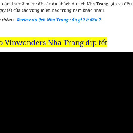
hợ ẩm thực 3 miền: để các du khách du lịch Nha Trang gần xa đều
gày tết của các vùng miền bắc trung nam khác nhau
 thêm :
Review du lịch Nha Trang : ăn gì ? ở đâu ?
o Vinwonders Nha Trang dịp tết