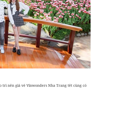
 trì nên giá vé Vinwonders Nha Trang têt cùng có