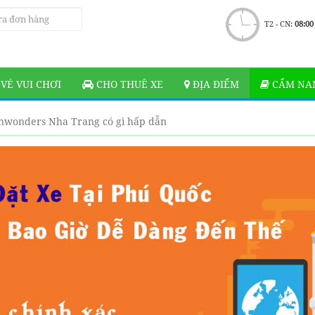
T2 - CN:
08:00
VÉ VUI CHƠI
CHO THUÊ XE
ĐỊA ĐIỂM
CẨM NAN
Vinwonders Nha Trang có gì hấp dẫn