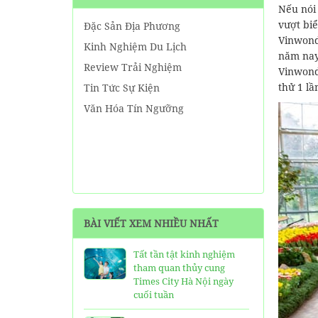
Nếu nói
vượt biể
Đặc Sản Địa Phương
Vinwond
Kinh Nghiệm Du Lịch
năm nay
Review Trải Nghiệm
Vinwonde
thử 1 lầ
Tin Tức Sự Kiện
Văn Hóa Tín Ngưỡng
BÀI VIẾT XEM NHIỀU NHẤT
Tất tần tật kinh nghiệm
tham quan thủy cung
Times City Hà Nội ngày
cuối tuần