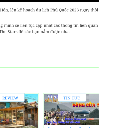
 Hôn, lên kế hoạch du lịch Phú Quốc 2023 ngay thôi
ình sẽ liên tục cập nhật các thông tin liên quan
s The Stars để các bạn nắm được nha.
REVIEW
TIN TỨC
V
TRẢI
SỰ KIỆN
NGHIỆM
N
CHÍNH SÁ