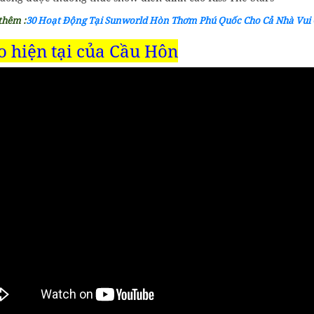
thêm :
30 Hoạt Động Tại Sunworld Hòn Thơm Phú Quốc Cho Cả Nhà Vui 
o hiện tại của Cầu Hôn