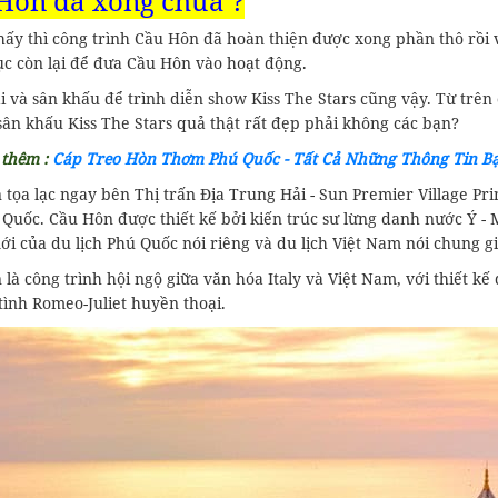
Hôn đã xong chưa ?
thấy thì công trình Cầu Hôn đã hoàn thiện được xong phần thô rồi
c còn lại để đưa Cầu Hôn vào hoạt động.
 và sân khấu để trình diễn show Kiss The Stars cũng vậy. Từ trên 
sân khấu Kiss The Stars quả thật rất đẹp phải không các bạn?
thêm :
Cáp Treo Hòn Thơm Phú Quốc - Tất Cả Những Thông Tin B
tọa lạc ngay bên Thị trấn Địa Trung Hải - Sun Premier Village Pr
 Quốc. Cầu Hôn được thiết kế bởi kiến trúc sư lừng danh nước Ý -
ới của du lịch Phú Quốc nói riêng và du lịch Việt Nam nói chung
là công trình hội ngộ giữa văn hóa Italy và Việt Nam, với thiết k
tình Romeo-Juliet huyền thoại.