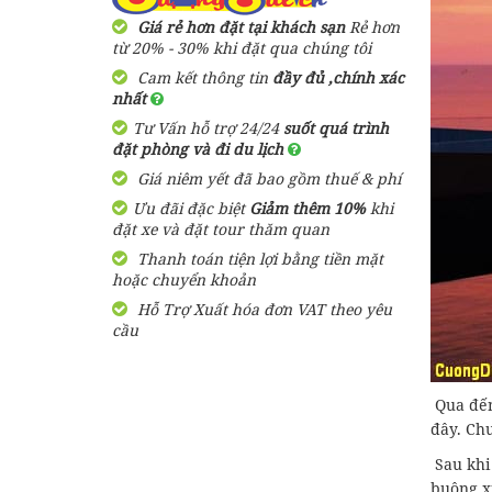
Phú Quốc [ KẾT HỢP
Giá rẻ hơn đặt tại khách sạn
Rẻ hơn
THĂM QUAN NAM ĐẢO ]
từ 20% - 30% khi đặt qua chúng tôi
350,000 đ
Giá từ:
Cam kết thông tin
đầy đủ ,chính xác
1 Ngày
nhất
Tư Vấn hỗ trợ 24/24
suốt quá trình
Tour 2 Đảo : Hòn Móng
đặt phòng và đi du lịch
Tay - Hòn Dăm Ngang Phú
Giá niêm yết đã bao gồm thuế & phí
Quốc
Ưu đãi đặc biệt
Giảm thêm 10%
khi
480,000 đ
Giá từ:
đặt xe và đặt tour thăm quan
1 Ngày
Thanh toán tiện lợi bằng tiền mặt
hoặc chuyển khoản
Tour Câu Mực Phú Quốc
Hỗ Trợ Xuất hóa đơn VAT theo yêu
280,000 đ
cầu
Giá từ:
4 tiếng
Tour Phú Quốc 1 Ngày
Qua đến
Thăm Quan Khám Phá
đây. Chư
Đông Nam Đảo
Sau khi
310,000 đ
Giá từ:
buông x