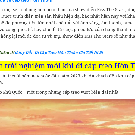
ua vé cáp treo Hòn Thơm
 cũng sẽ là phông nền hoàn hảo của show diễn Kiss The Stars, 
 Được trình diễn trên sân khấu hiện đại bậc nhất hiện nay với khá
hệ đa phương tiện lớn nhất châu Á, với ánh sáng, âm thanh, nước,
vũ công quốc tế. Lấy chủ đề từ cuộc phiêu lưu của chàng thanh ni
hống lại mối đe dọa từ vũ trụ, show diễn Kiss The Stars sẽ như đ
thêm :
H
ướng Dẫn Đi Cáp Treo Hòn Thơm Chi Tiết Nhất
 trải nghiệm mới khi đi cáp treo Hòn
 là từ cuối năm nay hoặc đầu năm 2023 khi du khách đến khu cáp 
i:
o Phú Quốc – một trong những cáp treo vượt biển dài nhất