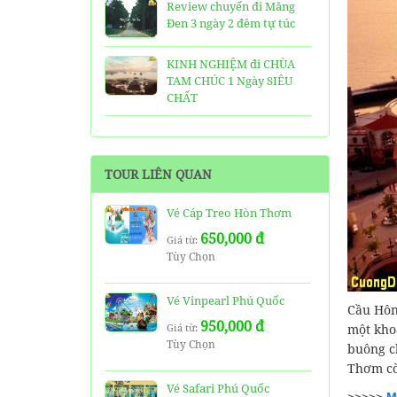
Review chuyến đi Măng
Đen 3 ngày 2 đêm tự túc
KINH NGHIỆM đi CHÙA
TAM CHÚC 1 Ngày SIÊU
CHẤT
25 Ngôi Chùa ở Sài Gòn
LINH THIÊNG và ĐẸP nhất
TOUR LIÊN QUAN
TOP 16 địa điểm du lịch
HẤP DẪN nhất việt nam:
Vé Cáp Treo Hòn Thơm
Bạn đã đi được những nơi
650,000 đ
nào?
Giá từ:
Tùy Chọn
Trọn bộ thông tin tuyến
cáp treo Núi Bà Đen Tây
Vé Vinpearl Phú Quốc
Cầu Hôn
Ninh
950,000 đ
Giá từ:
một khoả
Tùy Chọn
HƯỚNG DẪN đi du lịch
buông c
TAM ĐẢO chi tiết kèm
Thơm còn
thông tin liên hệ
Vé Safari Phú Quốc