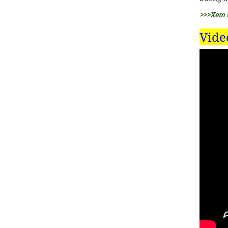
1 Ngày
>>>Xem 
Tour Đi Bộ Dưới Biển Phú
Vide
Quốc
950,000 đ
Giá từ:
1 Ngày
Tour Lặn Bình Khí tại Phú
Quốc
910,000 đ
Giá từ:
1 Ngày
Tour Phú Quốc 3 ngày 2
đêm
1,950,000 đ
Giá từ:
3 ngày 2 đêm
Tour Phú Quốc 4 ngày 3
đêm