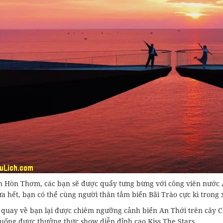
 Hòn Thơm, các bạn sẽ được quẩy tưng bừng với công viên nước Aq
a hết, bạn có thể cùng người thân tắm biển Bãi Trào cực kì trong
 quay về bạn lại được chiêm ngưỡng cảnh biển An Thới trên cây 
uống được thưởng thức show diễn đỉnh cao Kiss The Stars