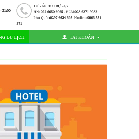
TƯ VẤN HỖ TRỢ 24/7
 - 21:00
HN:
024 6650 6065
- HCM:
028 6271 9982
Phú Quốc:
0297 6634 395
-Hotline:
0963 551
271
G DU LỊCH
TÀI KHOẢN