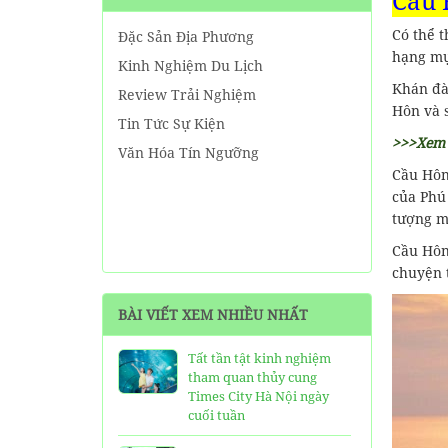
Cầu 
Có thể 
Đặc Sản Địa Phương
hạng mụ
Kinh Nghiệm Du Lịch
Khán đài
Review Trải Nghiệm
Hôn và 
Tin Tức Sự Kiện
>>>Xem 
Văn Hóa Tín Ngưỡng
Cầu Hôn 
của Phú
tượng m
Cầu Hôn 
chuyện 
BÀI VIẾT XEM NHIỀU NHẤT
Tất tần tật kinh nghiệm
tham quan thủy cung
Times City Hà Nội ngày
cuối tuần