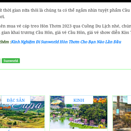
ít thời gian nữa thôi là chúng ta có thể ngắm nhìn tuyệt phẩm Cầu
ơi.
ên mua vé cáp treo Hòn Thơm 2023 qua Cuồng Du Lịch nhé, chúng m
i gian khai trương Cầu Hôn, giá vé Cầu Hôn, giá vé show diễn Kis
thêm :
Kinh Nghiệm Đi Sunworld Hòn Thơm Cho Bạn Nào Lần Đầu
Sunworld
ĐẶC SẢN
KINH
ĐỊA
NGHIỆM
PHƯƠNG
DU LỊCH