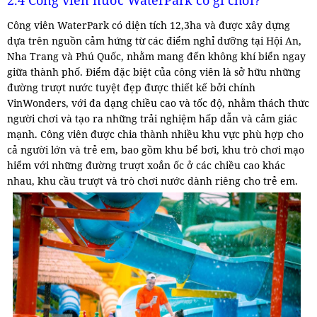
2.4 Công viên nước WaterPark có gì chơi?
Công viên WaterPark có diện tích 12,3ha và được xây dựng
dựa trên nguồn cảm hứng từ các điểm nghỉ dưỡng tại Hội An,
Nha Trang và Phú Quốc, nhằm mang đến không khí biển ngay
giữa thành phố. Điểm đặc biệt của công viên là sở hữu những
đường trượt nước tuyệt đẹp được thiết kế bởi chính
VinWonders, với đa dạng chiều cao và tốc độ, nhằm thách thức
người chơi và tạo ra những trải nghiệm hấp dẫn và cảm giác
mạnh. Công viên được chia thành nhiều khu vực phù hợp cho
cả người lớn và trẻ em, bao gồm khu bể bơi, khu trò chơi mạo
hiểm với những đường trượt xoắn ốc ở các chiều cao khác
nhau, khu cầu trượt và trò chơi nước dành riêng cho trẻ em.