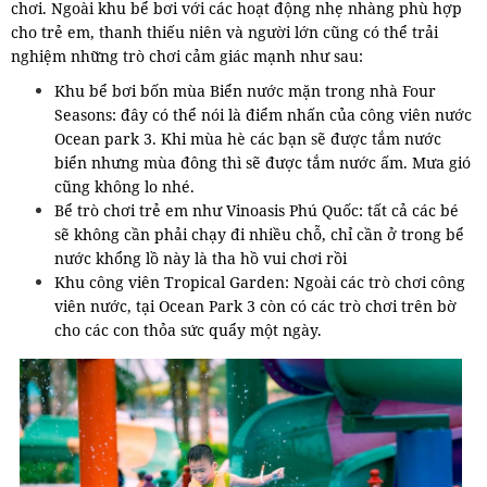
chơi. Ngoài khu bể bơi với các hoạt động nhẹ nhàng phù hợp
cho trẻ em, thanh thiếu niên và người lớn cũng có thể trải
nghiệm những trò chơi cảm giác mạnh như sau:
Khu bể bơi bốn mùa Biển nước mặn trong nhà Four
Seasons: đây có thể nói là điểm nhấn của công viên nước
Ocean park 3. Khi mùa hè các bạn sẽ được tắm nước
biển nhưng mùa đông thì sẽ được tắm nước ấm. Mưa gió
cũng không lo nhé.
Bể trò chơi trẻ em như Vinoasis Phú Quốc: tất cả các bé
sẽ không cần phải chạy đi nhiều chỗ, chỉ cần ở trong bể
nước khổng lồ này là tha hồ vui chơi rồi
Khu công viên Tropical Garden: Ngoài các trò chơi công
viên nước, tại Ocean Park 3 còn có các trò chơi trên bờ
cho các con thỏa sức quẩy một ngày.