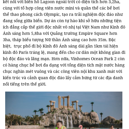
kết nối với biển hồ Lagoon ngoài trời có diện tích hơn 3,2ha,
cùng với tổ hợp công viên nước mini và quần thể các bể bơi
thể thao phong cách Olympic, tạo ra trải nghiệm độc đáo như
đang sống giữa biển.
Dự án còn tự hào khi sở hữu những tiện
ích đẳng cấp thế giới độc nhất vô nhị tại Việt Nam như Kinh đô
Ánh sáng hơn 5,8ha với Quảng trường Empire Square hơn
3ha, tháp biểu tượng Nữ thần Ánh sáng cao hơn 35m. Đặc
biệt, trục phố đi bộ Kinh đô Ánh sáng dài gần 1km tái hiện
kinh đô Paris tráng lệ, mang đến cho cư dân một không gian đi
bộ độc đáo và lãng mạn. Hơn nữa, Vinhomes Ocean Park 2 còn
có hàng chục bể bơi đa dạng với tổng diện tích mặt nước hàng
chục nghìn mét vuông và các công viên nội khu xanh mát với
kiến trúc và cảnh quan độc đáo lấy cảm hứng từ các địa danh
nổi tiếng trên thế giới.