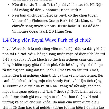
Nếu đi từ cầu Thanh Trì, rẽ phải và lên cao tốc Hà Nội -
Hải Phòng để đến Vinhomes Ocean Park 2.
Nếu bạn di chuyển bằng xe buýt, có thể chọn tuyến
Vinbus đến Vinhomes Ocean Park 1 ở Gia Lâm, sau đó
chuyển sang tuyến Vinbus OCP02 hoặc OCP03 để đến
Vinhomes Ocean Park 2 ở Hưng Yên.
1.4 Công viên Royal Wave Park có gì chơi?
Royal Wave Park là một công viên nước độc đáo và đáng khám
phá tại Hà Nội. Với 6 bể tạo sóng nước mặn có diện tích lên tới
5,4 ha, đây là nơi du khách có thể trải nghiệm cảm giác như
đang ở biển ngay giữa thành phố. Các bể sóng này có thể tạo
ra những con sóng dài từ 5 đến 15 mét và độ sâu tới 3 mét,
mang đến trải nghiệm chân thực và thú vị cho mọi người. Bên
cạnh đó, bờ cát trắng mịn của Sandy Park với diện tích rộng
10.000m2 đã được đưa về từ Nha Trang để bồi đắp, tạo nên
một cảnh quan giống như "biển" thực sự. Nước biển tại công
viên được đánh giá có vị mặn tự nhiên, thân thiện với môi
trường và có lợi cho sức khỏe. Độ mặn của nước được điều
chỉnh để đảm bảo trải nghiệm tương tự như biển hồ nhân tạo