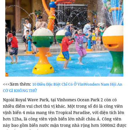
<<<Xem thêm:
10 Điều Đặc Biệt Chỉ Có Ở VinWonders Nam Hội An
CỚ GÌ KHÔNG THỬ
Ngoài Royal Wave Park, tại Vinhomes Ocean Park 2 còn có
nhiều điểm vui chơi thú vị khác. Một trong số đó là công viên
vịnh biển 4 mùa mang tên Tropical Paradise, với diện tích lớn
hơn 12ha, là công viên vịnh biển lớn nhất châu Á. Công viên
này bao gồm biển nước mặn trong nhà rộng hơn 5000m2 được