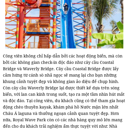
Công viên không chỉ hấp dẫn bởi các hoạt động biển, mà còn
bởi các không gian check-in độc đáo như cây cầu Coastal
Bridge và Waverly Bridge. Cây cầu Coastal Bridge được lấy
cảm hứng từ cánh sò nhả ngọc sẽ mang lại cho bạn những
khung cảnh tuyệt đẹp và không gian ảo diệu để chụp hình.
Còn cây cầu Waverly Bridge lại được thiết kế dựa trên sóng
biển, với lan can kính trong suốt, tạo ra một tầm nhìn hút mắt
và độc đáo. Tại công viên, du khách cũng có thể tham gia hoạt
động chèo thuyền kayak, khám phá hồ Nước mặn lớn nhất
Châu Á laguna và thưởng ngoạn cảnh quan tuyệt đẹp. Hơn
nữa, Royal Wave Park còn có các nhà hàng quy mô lớn mang
đến cho du khách trải nghiệm ẩm thực tuyệt vời như: Nhà