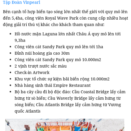
Tập Đoàn Vinpearl
Bên cạnh tổ hợp biển tạo sóng lớn nhất thế giới với quy mô lên
đến 5,4ha, công viên Royal Wave Park còn cung cấp nhiều hoạt
động giải trí thú vị khác cho khách tham quan như:
Hồ nước mặn Laguna lớn nhất Châu Á quy mô lên tới
9,3ha
Công viên cát Sandy Park quy mô lên tới 1ha
Đỉnh núi hoàng gia cao 30m
Công viên cát Sandy Park quy mô 10.000m2
2 vịnh trượt nước sắc màu
Check-in Artwork
Khu vực tổ chức sự kiện bãi biển rộng 10.000m2
Nhà hàng sinh thái Empire Restaurant
Bộ ba cây cầu đi bộ độc đáo: Cầu Coastal Bridge lấy cảm
hứng từ sò biển; Cầu Waverly Bridge lấy cảm hứng từ
sóng biển; Cầu Atlantis Bridge lấy cảm hứng từ Vương
quốc Atlantis