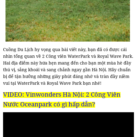
Cuồng Du Lịch hy vọng qua bài viết này, bạn đã có được cái
nhìn tổng quan về 2 Công viên WaterPark và Royal Wave Park.
Hai địa điểm này hứa hẹn mang đến cho bạn một mùa hè đầy
thú vị, sảng khoái và sang chảnh ngay gần Hà Nội. Hãy chuẩn
bị để tận hưởng những giây phút đáng nhớ và tràn đầy niềm
vui tại WaterPark và Royal Wave Park bạn nhé!
VIDEO: Vinwonders Hà Nội: 2 Công Viên
Nước Oceanpark có gì hấp dẫn?