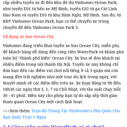
cấp nhiều tuyến xe đi đến khu đô thị Vinhomes Ocean Park,
như tuyến E01 từ bến xe Mỹ Đình, tuyến E02 từ ga Cát Linh
Hào Nam và tuyến E03 từ khu Hàm Nghi, Mỹ Đình. Sau đó, từ
KĐT Vinhomes Ocean Park, bạn có thể chuyển xe trung
chuyển để đến Vinhomes Ocean Park 3.
Sử dụng xe bus Ocean City
Vinhomes đang triển khai tuyến xe bus Ocean City, miễn phí,
để khách hàng dễ dàng đến công viên WaterPark và khám phá
toàn bộ "thành phố biển" Ocean City. Xe bus sẽ đón khách tại
nhiều điểm trong nội thành Hà Nội. Tuyến xe này không chỉ
đưa bạn đến các điểm vui chơi nổi tiếng ở cả 3 quận mà còn
mang đến trải nghiệm như một tour du lịch trong ngày, với
thuyết minh về các điểm đến trên xe. Xe hoạt động từ 9h đến
18h30 các ngày thứ 3, 5, 7 và Chủ Nhật, với tần suất chạy mỗi
30 - 45 phút. Điều này cho phép bạn tự do sắp xếp thời gian
tham quan Ocean City một cách linh hoạt.
<<<Xem thêm:
Trọn Bộ Thông Tin VinWonders Phú Quốc Cho
Bạn Quẩy Trọn 1 Ngày