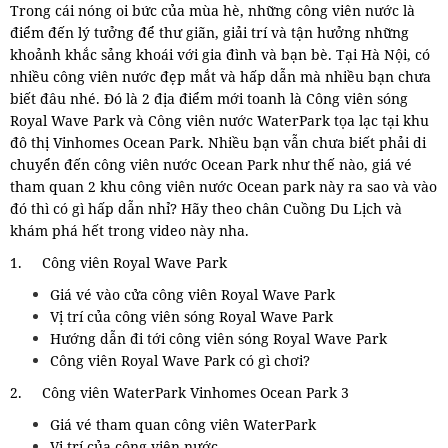
Trong cái nóng oi bức của mùa hè, những công viên nước là
điểm đến lý tưởng để thư giãn, giải trí và tận hưởng những
khoảnh khắc sảng khoái với gia đình và bạn bè. Tại Hà Nội, có
nhiều công viên nước đẹp mắt và hấp dẫn mà nhiều bạn chưa
biết đâu nhé. Đó là 2 địa điểm mới toanh là Công viên sóng
Royal Wave Park và Công viên nước WaterPark tọa lạc tại khu
đô thị Vinhomes Ocean Park. Nhiều bạn vẫn chưa biết phải di
chuyển đến công viên nước Ocean Park như thế nào, giá vé
tham quan 2 khu công viên nước Ocean park này ra sao và vào
đó thì có gì hấp dẫn nhỉ? Hãy theo chân Cuồng Du Lịch và
khám phá hết trong video này nha.
1.
Công viên Royal Wave Park
Giá vé vào cửa công viên Royal Wave Park
Vị trí của công viên sóng Royal Wave Park
Hướng dẫn đi tới công viên sóng Royal Wave Park
Công viên Royal Wave Park có gì chơi?
2.
Công viên WaterPark Vinhomes Ocean Park 3
Giá vé tham quan công viên WaterPark
Vị trí của công viên nước