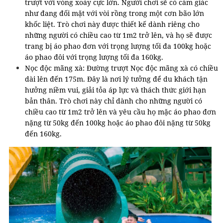
trượt với vòng xoáy cực lớn. Người chơi sẽ có cảm giác
như đang đối mặt với vòi rồng trong một cơn bão lớn
khốc liệt. Trò chơi này được thiết kế dành riêng cho
những người có chiều cao từ 1m2 trở lên, và họ sẽ được
trang bị áo phao đơn với trọng lượng tối đa 100kg hoặc
áo phao đôi với trọng lượng tối đa 160kg.
Nọc độc mãng xà: Đường trượt Nọc độc mãng xà có chiều
dài lên đến 175m. Đây là nơi lý tưởng để du khách tận
hưởng niềm vui, giải tỏa áp lực và thách thức giới hạn
bản thân. Trò chơi này chỉ dành cho những người có
chiều cao từ 1m2 trở lên và yêu cầu họ mặc áo phao đơn
nặng từ 50kg đến 100kg hoặc áo phao đôi nặng từ 50kg
đến 160kg.