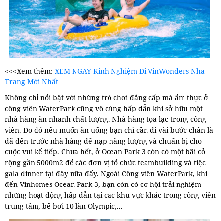
<<<Xem thêm:
XEM NGAY Kinh Nghiệm Đi VinWonders Nha
Trang Mới Nhất
Không chỉ nổi bật với những trò chơi đẳng cấp mà ẩm thực ở
công viên WaterPark cũng vô cùng hấp dẫn khi sở hữu một
nhà hàng ăn nhanh chất lượng. Nhà hàng tọa lạc trong công
viên. Do đó nếu muốn ăn uống bạn chỉ cần đi vài bước chân là
đã đến trước nhà hàng để nạp năng lượng và chuẩn bị cho
cuộc vui kế tiếp.
Chưa hết, ở Ocean Park 3 còn có một bãi cỏ
rộng gần 5000m2 để các đơn vị tổ chức teambuilding và tiệc
gala dinner tại đây nữa đấy. Ngoài Công viên WaterPark, khi
đến Vinhomes Ocean Park 3, bạn còn có cơ hội trải nghiệm
những hoạt động hấp dẫn tại các khu vực khác trong công viên
trung tâm, bể bơi 10 làn Olympic,...