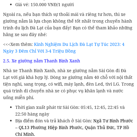
Giá vé: 150.000 VNĐ/1 người
Ngoài ra, nếu bạn thích sự thoải mái và riêng tư hơn, thì xe
giường nằm là lựa chọn không thể tốt nhất trong chuyến hành
trình du lịch Đà Lạt của bạn đấy! Bạn có thể tham khảo những
hãng xe sau đây nhé:
<<<Xem thêm:
Kinh Nghiệm Du Lịch Đà Lạt Tự Túc 2023: 4
Ngày 3 Đêm Chỉ Với 3-4 Triệu Đồng
2.5. Xe giường nằm Thanh Bình Xanh
Nhà xe Thanh Bình Xanh, nhà xe giường nằm Sài Gòn đi Đà
Lạt với giá khá hợp lý. Dòng xe giường nằm 40 chỗ với nội thất
tiện nghi, sang trọng, có wifi, máy lạnh, đèn Led, tivi LG. Trong
quá trình di chuyển nhà xe có phục vụ khăn lạnh và nước
uống miễn phí.
Thời gian xuất phát từ Sài Gòn: 05:45, 12:45, 22:45 và
22:50 hàng ngày
Địa điểm đón và trả khách ở Sài Gòn:
Ngã Tư Bình Phước
– QL13 Phường Hiệp Bình Phước, Quận Thủ Đức, TP Hồ
Chí Minh.