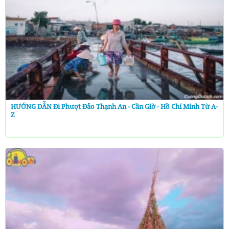
HƯỚNG DẪN Đi Phượt Đảo Thạnh An - Cần Giờ - Hồ Chí Minh Từ A-
Z