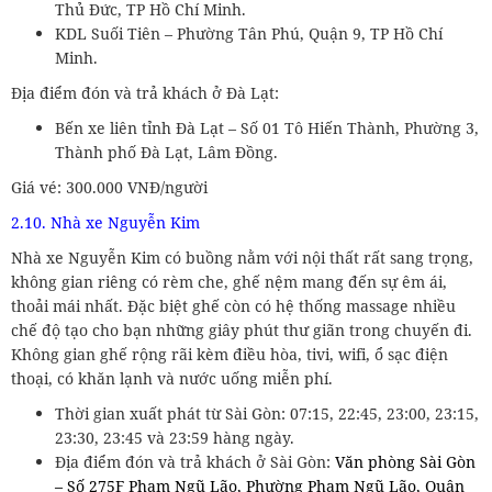
Thủ Đức, TP Hồ Chí Minh.
KDL Suối Tiên – Phường Tân Phú, Quận 9, TP Hồ Chí
Minh.
Địa điểm đón và trả khách ở Đà Lạt:
Bến xe liên tỉnh Đà Lạt – Số 01 Tô Hiến Thành, Phường 3,
Thành phố Đà Lạt, Lâm Đồng.
Giá vé: 300.000 VNĐ/người
2.10. Nhà xe Nguyễn Kim
Nhà xe Nguyễn Kim có buồng nằm với nội thất rất sang trọng,
không gian riêng có rèm che, ghế nệm mang đến sự êm ái,
thoải mái nhất. Đặc biệt ghế còn có hệ thống massage nhiều
chế độ tạo cho bạn những giây phút thư giãn trong chuyến đi.
Không gian ghế rộng rãi kèm điều hòa, tivi, wifi, ổ sạc điện
thoại, có khăn lạnh và nước uống miễn phí.
Thời gian xuất phát từ Sài Gòn: 07:15, 22:45, 23:00, 23:15,
23:30, 23:45 và 23:59 hàng ngày.
Địa điểm đón và trả khách ở Sài Gòn:
Văn phòng Sài Gòn
– Số 275F Phạm Ngũ Lão, Phường Phạm Ngũ Lão, Quận