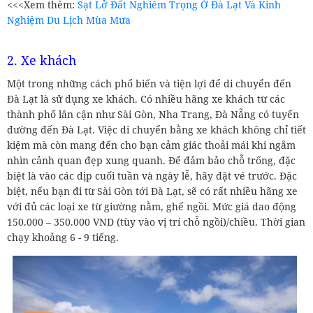
<<<Xem thêm:
Sạt Lở Đất Nghiêm Trọng Ở Đà Lạt Và Kinh
Nghiệm Du Lịch Mùa Mưa
2. Xe khách
Một trong những cách phổ biến và tiện lợi để di chuyển đến
Đà Lạt là sử dụng xe khách. Có nhiều hãng xe khách từ các
thành phố lân cận như Sài Gòn, Nha Trang, Đà Nẵng có tuyến
đường đến Đà Lạt. Việc di chuyển bằng xe khách không chỉ tiết
kiệm mà còn mang đến cho bạn cảm giác thoải mái khi ngắm
nhìn cảnh quan đẹp xung quanh. Để đảm bảo chỗ trống, đặc
biệt là vào các dịp cuối tuần và ngày lễ, hãy đặt vé trước. Đặc
biệt, nếu bạn đi từ Sài Gòn tới Đà Lạt, sẽ có rất nhiều hãng xe
với đủ các loại xe từ giường nằm, ghế ngồi. Mức giá dao động
150.000 – 350.000 VND (tùy vào vị trí chỗ ngồi)/chiều. Thời gian
chạy khoảng 6 - 9 tiếng.