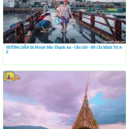
HƯỚNG DẪN Đi Phượt Đảo Thạnh An - Cần Giờ - Hồ Chí Minh Từ A-
Z