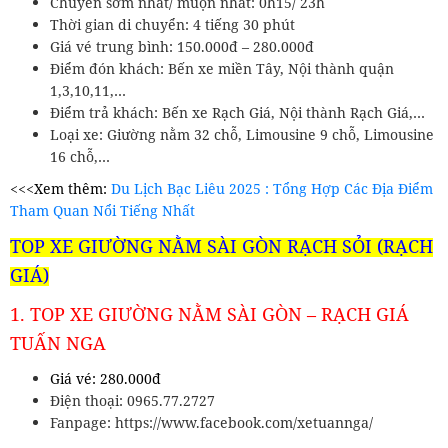
Chuyến sớm nhất/ muộn nhất: 0h15/ 23h
Thời gian di chuyển: 4 tiếng 30 phút
Giá vé trung bình: 150.000đ – 280.000đ
Điểm đón khách: Bến xe miền Tây, Nội thành quận
1,3,10,11,…
Điểm trả khách: Bến xe Rạch Giá, Nội thành Rạch Giá,…
Loại xe: Giường nằm 32 chỗ, Limousine 9 chỗ, Limousine
16 chỗ,…
<<<Xem thêm:
Du Lịch Bạc Liêu 2025 : Tổng Hợp Các Địa Điểm
Tham Quan Nổi Tiếng Nhất
TOP XE GIƯỜNG NẰM SÀI GÒN RẠCH SỎI (RẠCH
GIÁ)
1. TOP XE GIƯỜNG NẰM SÀI GÒN – RẠCH GIÁ
TUẤN NGA
Giá vé: 280.000đ
Điện thoại: 0965.77.2727
Fanpage: https://www.facebook.com/xetuannga/