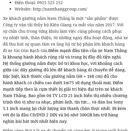
Điện thoại: 0925 525 252
Website: http://namthanggroup.com/
Xe khách giường nằm Nam Thắng là một "sản phẩm" được
Công ty vận tải thủy bộ Kiên Giang ra mắt vào năm 2017. Với
sự chỉn chu trong từng khâu làm việc cùng phong cách phục
vụ nhiệt tình, thân thiện, từ những ngày đầu hoạt động, nhà xe
đã thu hút sự quan tâm và ủng hộ từ bộ phận lớn khách hàng
đi xe Sài Gòn Rạch Giá.
Điểm mạnh đầu tiên của xe Nam Thắng
là khoang hành khách rộng rãi và trang bị đầy đủ tiện nghi.
Hệ thống giường nằm được bố trí khoa học, với khoảng cách
giữa các dãy giường đủ lớn để khách hàng di chuyển dễ dàng.
Đặc biệt, kích thước của giường nằm (68 × 168 cm) đủ cho
hành khách có chiều cao dưới 1m75 sử dụng thoải mái. Điểm
mạnh tiếp theo là cụm thiết bị giải trí hiện đại trên xe khách
Nam Thắng.
Bao gồm 04 TV LCD 21 inch hiển thị nhiều chương
trình thú vị như ca nhạc, phim ảnh, tin tức... và dàn loa Sony
5.1 inch mang lại chất lượng âm thanh chân thực nhất. Đi kèm
với đó là đầu CD/DVD 2 DIN và bộ nhớ 500GB lưu trữ hàng
nghìn bài hát mới nhất hiện nay.
Điểm cộng thứ 3 là xe di chuyển vô cùng êm ái trong suốt hành