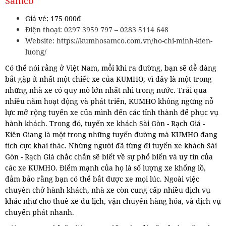
Samco
Giá vé: 175 000đ
Điện thoại: 0297 3959 797 – 0283 5114 648
Website: https://kumhosamco.com.vn/ho-chi-minh-kien-
luong/
Có thể nói rằng ở Việt Nam, mỗi khi ra đường, bạn sẽ dễ dàng
bắt gặp ít nhất một chiếc xe của KUMHO, vì đây là một trong
những nhà xe có quy mô lớn nhất nhì trong nước. Trải qua
nhiều năm hoạt động và phát triển, KUMHO không ngừng nỗ
lực mở rộng tuyến xe của mình đến các tỉnh thành để phục vụ
hành khách. Trong đó, tuyến xe khách Sài Gòn - Rạch Giá -
Kiên Giang là một trong những tuyến đường mà KUMHO đang
tích cực khai thác.
Những người đã từng đi tuyến xe khách Sài
Gòn - Rạch Giá chắc chắn sẽ biết về sự phổ biến và uy tín của
các xe KUMHO. Điểm mạnh của họ là số lượng xe khổng lồ,
đảm bảo rằng bạn có thể bắt được xe mọi lúc. Ngoài việc
chuyên chở hành khách, nhà xe còn cung cấp nhiều dịch vụ
khác như cho thuê xe du lịch, vận chuyển hàng hóa, và dịch vụ
chuyển phát nhanh.