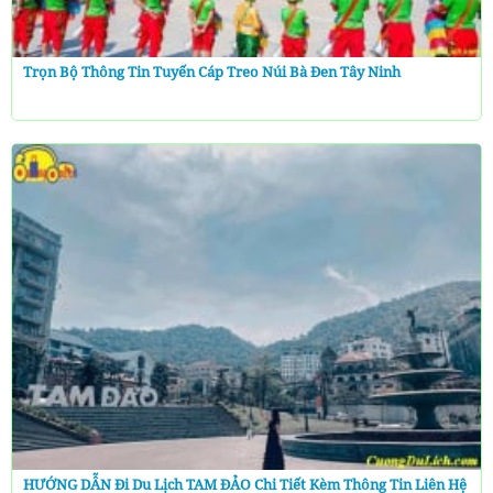
Trọn Bộ Thông Tin Tuyến Cáp Treo Núi Bà Đen Tây Ninh
HƯỚNG DẪN Đi Du Lịch TAM ĐẢO Chi Tiết Kèm Thông Tin Liên Hệ