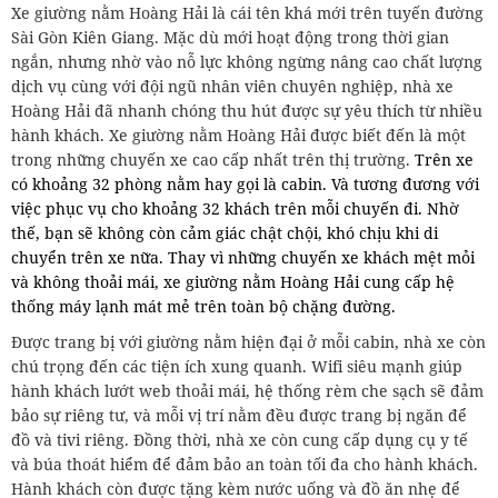
Xe giường nằm Hoàng Hải là cái tên khá mới trên tuyến đường
Sài Gòn Kiên Giang. Mặc dù mới hoạt động trong thời gian
ngắn, nhưng nhờ vào nỗ lực không ngừng nâng cao chất lượng
dịch vụ cùng với đội ngũ nhân viên chuyên nghiệp, nhà xe
Hoàng Hải đã nhanh chóng thu hút được sự yêu thích từ nhiều
hành khách. Xe giường nằm Hoàng Hải được biết đến là một
trong những chuyến xe cao cấp nhất trên thị trường.
Trên xe
có khoảng 32 phòng nằm hay gọi là cabin. Và tương đương với
việc phục vụ cho khoảng 32 khách trên mỗi chuyến đi. Nhờ
thế, bạn sẽ không còn cảm giác chật chội, khó chịu khi di
chuyển trên xe nữa. Thay vì những chuyến xe khách mệt mỏi
và không thoải mái, xe giường nằm Hoàng Hải cung cấp hệ
thống máy lạnh mát mẻ trên toàn bộ chặng đường.
Được trang bị với giường nằm hiện đại ở mỗi cabin, nhà xe còn
chú trọng đến các tiện ích xung quanh. Wifi siêu mạnh giúp
hành khách lướt web thoải mái, hệ thống rèm che sạch sẽ đảm
bảo sự riêng tư, và mỗi vị trí nằm đều được trang bị ngăn để
đồ và tivi riêng. Đồng thời, nhà xe còn cung cấp dụng cụ y tế
và búa thoát hiểm để đảm bảo an toàn tối đa cho hành khách.
Hành khách còn được tặng kèm nước uống và đồ ăn nhẹ để