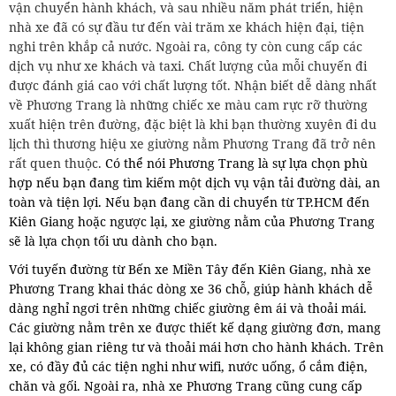
vận chuyển hành khách, và sau nhiều năm phát triển, hiện
nhà xe đã có sự đầu tư đến vài trăm xe khách hiện đại, tiện
nghi trên khắp cả nước. Ngoài ra, công ty còn cung cấp các
dịch vụ như xe khách và taxi. Chất lượng của mỗi chuyến đi
được đánh giá cao với chất lượng tốt. Nhận biết dễ dàng nhất
về Phương Trang là những chiếc xe màu cam rực rỡ thường
xuất hiện trên đường, đặc biệt là khi bạn thường xuyên đi du
lịch thì thương hiệu xe giường nằm Phương Trang đã trở nên
rất quen thuộc.
Có thể nói Phương Trang là sự lựa chọn phù
hợp nếu bạn đang tìm kiếm một dịch vụ vận tải đường dài, an
toàn và tiện lợi. Nếu bạn đang cần di chuyển từ TP.HCM đến
Kiên Giang hoặc ngược lại, xe giường nằm của Phương Trang
sẽ là lựa chọn tối ưu dành cho bạn.
Với tuyến đường từ Bến xe Miền Tây đến Kiên Giang, nhà xe
Phương Trang khai thác dòng xe 36 chỗ, giúp hành khách dễ
dàng nghỉ ngơi trên những chiếc giường êm ái và thoải mái.
Các giường nằm trên xe được thiết kế dạng giường đơn, mang
lại không gian riêng tư và thoải mái hơn cho hành khách. Trên
xe, có đầy đủ các tiện nghi như wifi, nước uống, ổ cắm điện,
chăn và gối. Ngoài ra, nhà xe Phương Trang cũng cung cấp