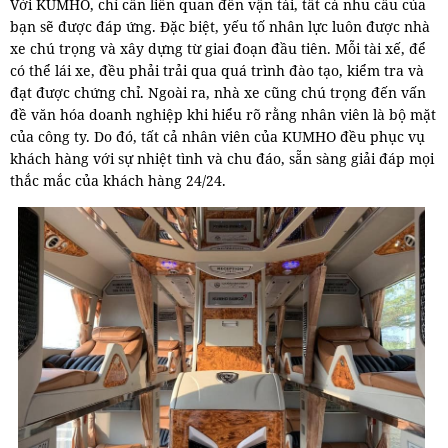
Với KUMHO, chỉ cần liên quan đến vận tải, tất cả nhu cầu của
bạn sẽ được đáp ứng. Đặc biệt, yếu tố nhân lực luôn được nhà
xe chú trọng và xây dựng từ giai đoạn đầu tiên. Mỗi tài xế, để
có thể lái xe, đều phải trải qua quá trình đào tạo, kiểm tra và
đạt được chứng chỉ. Ngoài ra, nhà xe cũng chú trọng đến vấn
đề văn hóa doanh nghiệp khi hiểu rõ rằng nhân viên là bộ mặt
của công ty. Do đó, tất cả nhân viên của KUMHO đều phục vụ
khách hàng với sự nhiệt tình và chu đáo, sẵn sàng giải đáp mọi
thắc mắc của khách hàng 24/24.