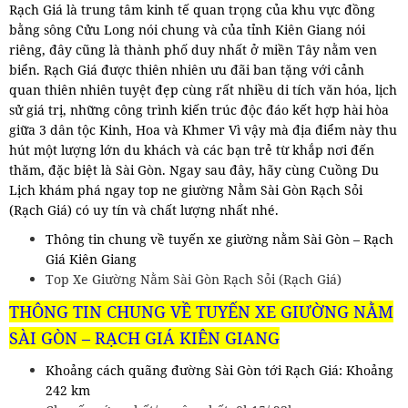
Rạch Giá là trung tâm kinh tế quan trọng của khu vực đồng
bằng sông Cửu Long nói chung và của tỉnh Kiên Giang nói
riêng, đây cũng là thành phố duy nhất ở miền Tây nằm ven
biển. Rạch Giá được thiên nhiên ưu đãi ban tặng với cảnh
quan thiên nhiên tuyệt đẹp cùng rất nhiều di tích văn hóa, lịch
sử giá trị, những công trình kiến trúc độc đáo kết hợp hài hòa
giữa 3 dân tộc Kinh, Hoa và Khmer Vì vậy mà địa điểm này thu
hút một lượng lớn du khách và các bạn trẻ từ khắp nơi đến
thăm, đặc biệt là Sài Gòn. Ngay sau đây, hãy cùng Cuồng Du
Lịch khám phá ngay top ne giường Nằm Sài Gòn Rạch Sỏi
(Rạch Giá) có uy tín và chất lượng nhất nhé.
Thông tin chung về tuyến xe giường nằm Sài Gòn – Rạch
Giá Kiên Giang
Top Xe Giường Nằm Sài Gòn Rạch Sỏi (Rạch Giá)
THÔNG TIN CHUNG VỀ TUYẾN XE GIƯỜNG NẰM
SÀI GÒN – RẠCH GIÁ KIÊN GIANG
Khoảng cách quãng đường Sài Gòn tới Rạch Giá: Khoảng
242 km