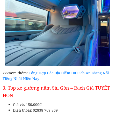
<<<Xem thêm:
Tổng Hợp Các Địa Điểm Du Lịch An Giang Nổi
Tiếng Nhất Hiện Nay
3. Top xe giường nằm Sài Gòn – Rạch Giá TUYẾT
HON
Giá vé: 150.000đ
Điện thoại: 02838 769 869