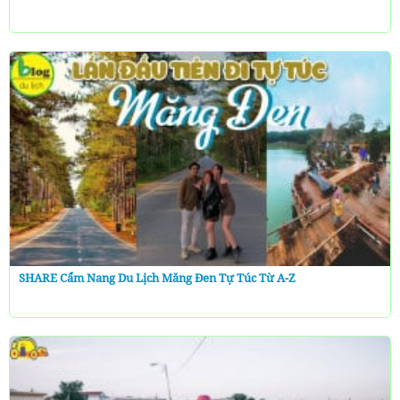
SHARE Cẩm Nang Du Lịch Măng Đen Tự Túc Từ A-Z