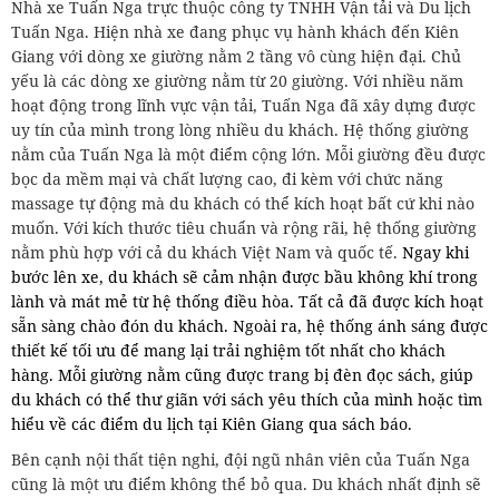
Nhà xe Tuấn Nga trực thuộc công ty TNHH Vận tải và Du lịch
Tuấn Nga. Hiện nhà xe đang phục vụ hành khách đến Kiên
Giang với dòng xe giường nằm 2 tầng vô cùng hiện đại. Chủ
yếu là các dòng xe giường nằm từ 20 giường. Với nhiều năm
hoạt động trong lĩnh vực vận tải, Tuấn Nga đã xây dựng được
uy tín của mình trong lòng nhiều du khách. Hệ thống giường
nằm của Tuấn Nga là một điểm cộng lớn. Mỗi giường đều được
bọc da mềm mại và chất lượng cao, đi kèm với chức năng
massage tự động mà du khách có thể kích hoạt bất cứ khi nào
muốn. Với kích thước tiêu chuẩn và rộng rãi, hệ thống giường
nằm phù hợp với cả du khách Việt Nam và quốc tế.
Ngay khi
bước lên xe, du khách sẽ cảm nhận được bầu không khí trong
lành và mát mẻ từ hệ thống điều hòa. Tất cả đã được kích hoạt
sẵn sàng chào đón du khách. Ngoài ra, hệ thống ánh sáng được
thiết kế tối ưu để mang lại trải nghiệm tốt nhất cho khách
hàng. Mỗi giường nằm cũng được trang bị đèn đọc sách, giúp
du khách có thể thư giãn với sách yêu thích của mình hoặc tìm
hiểu về các điểm du lịch tại Kiên Giang qua sách báo.
Bên cạnh nội thất tiện nghi, đội ngũ nhân viên của Tuấn Nga
cũng là một ưu điểm không thể bỏ qua. Du khách nhất định sẽ