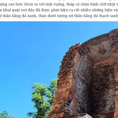
ộng cao hơn 50cm so với mặt ruộng, tháp có chân hình chữ nhật v
ần khai quật nơi đây đã được phát hiện ra rất nhiều những hiện v
ữ thần bằng đá xanh, thân dưới tượng nữ thần bằng đá thạch san