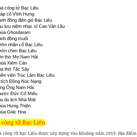
à công tử Bạc Liêu
áp cổ Vĩnh Hưng
nh đồng điện gió Bạc Liêu
u lưu niệm nhạc sĩ Cao Văn Lầu
ùa Ghositaram
nh đồng muối
ờn nhãn cổ Bạc Liêu
ờn chim Bạc Liêu
n thờ Mẹ Nam Hải
ùa Xiêm Cán
à thờ Tắc Sậy
iền viện Trúc Lâm Bạc Liêu
 tích Đồng Nọc Nạng
ng Ông Nam Hải
hước Đức Cổ Miếu
u du lịch Nhà Mát
ùa Hưng Thiện
ùa Giác Hoa
 công tử Bạc Liêu
à công tử Bạc Liêu được xây dựng vào khoảng năm 1919. Địa điểm 