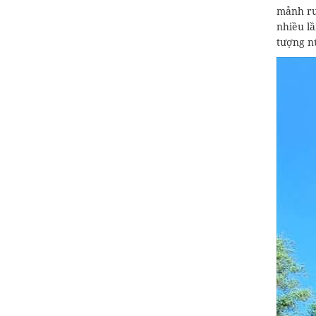
mảnh ru
nhiều l
tượng n