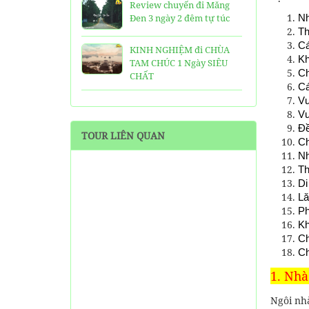
Review chuyến đi Măng
Đen 3 ngày 2 đêm tự túc
Nh
Th
Cá
KINH NGHIỆM đi CHÙA
Kh
TAM CHÚC 1 Ngày SIÊU
Ch
CHẤT
Cá
Vư
25 Ngôi Chùa ở Sài Gòn
Vư
LINH THIÊNG và ĐẸP nhất
Đề
TOUR LIÊN QUAN
Ch
TOP 16 địa điểm du lịch
Nh
HẤP DẪN nhất việt nam:
Th
Bạn đã đi được những nơi
Di
nào?
Lă
P
Trọn bộ thông tin tuyến
Kh
cáp treo Núi Bà Đen Tây
Ch
Ninh
Ch
HƯỚNG DẪN đi du lịch
1. Nhà
TAM ĐẢO chi tiết kèm
thông tin liên hệ
Ngôi nh