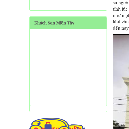
sư ngườ
SHARE Cẩm nang du lịch
tỉnh lúc
Măng Đen tự túc từ A-Z
như một
khứ vàng
Khách Sạn Miền Tây
HƯỚNG DẪN đi phượt Đảo
đến nay
Thạnh An - Cần Giờ - Hồ
Chí Minh từ A-Z
Hướng Dẫn Đi Tà Đùng -
Vịnh Hạ Long trên cạn ở
Tây Nguyên