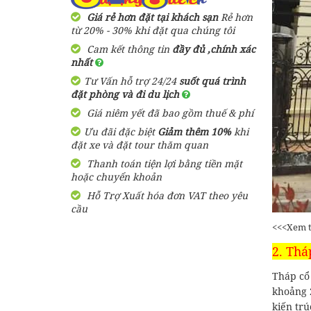
Giá rẻ hơn đặt tại khách sạn
Rẻ hơn
từ 20% - 30% khi đặt qua chúng tôi
Cam kết thông tin
đầy đủ ,chính xác
nhất
Tư Vấn hỗ trợ 24/24
suốt quá trình
đặt phòng và đi du lịch
Giá niêm yết đã bao gồm thuế & phí
Ưu đãi đặc biệt
Giảm thêm 10%
khi
đặt xe và đặt tour thăm quan
Thanh toán tiện lợi bằng tiền mặt
hoặc chuyển khoản
Hỗ Trợ Xuất hóa đơn VAT theo yêu
cầu
<<<Xem 
2. Thá
Tháp cổ
khoảng 
kiến tr