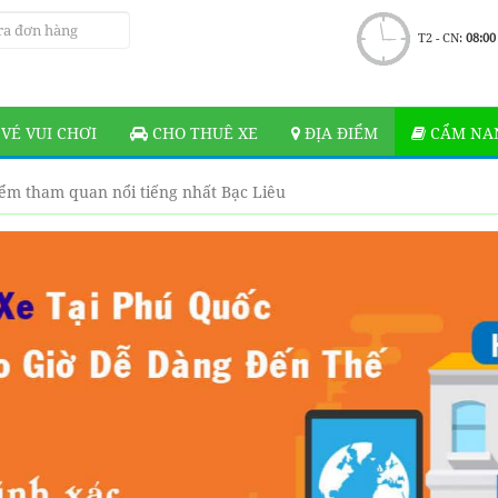
T2 - CN:
08:00
VÉ VUI CHƠI
CHO THUÊ XE
ĐỊA ĐIỂM
CẨM NAN
iểm tham quan nổi tiếng nhất Bạc Liêu