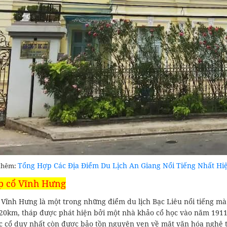
Tổng Hợp Các Địa Điểm Du Lịch An Giang Nổi Tiếng Nhất Hi
thêm:
p cổ Vĩnh Hưng
 Vĩnh Hưng là một trong những điểm du lịch Bạc Liêu nổi tiếng m
20km, tháp được phát hiện bởi một nhà khảo cổ học vào năm 1911.
úc cổ duy nhất còn được bảo tồn nguyên vẹn về mặt văn hóa nghệ t