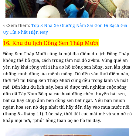
<<Xem thêm:
Top 8 Nhà Xe Giường Nằm Sài Gòn Đi Rạch Giá
Uy Tín Nhất Hiện Nay
16. Khu du lịch Đồng Sen Tháp Mười
Đồng Sen Tháp Mười cũng là một địa điểm du lịch Đồng Tháp
không thể bỏ qua, cách trung tâm nội đô 39km. Vùng quê an
yên này khá rộng với 11ha ao hồ trồng sen hồng, xen lẫn giữa
những cánh đồng lúa mênh mông. Dù đến vào thời điểm nào,
thời tiết tại Đồng Sen Tháp Mười cũng đều trong lành và mát
mẻ. Đến khu du lịch này, bạn sẽ được trải nghiệm cuộc sống
dân dã Tây Nam Bộ qua các hoạt động chèo thuyền hái sen,
bắt cá hay chụp ảnh bên đồng sen bát ngát. Nếu bạn muốn
ngắm hoa sen nở đẹp nhất thì hãy đến đây vào mùa nước nổi
(tháng 8 - tháng 11). Lúc này, thời tiết cực mát mẻ và sen nở rộ
khắp mọi nơi, “phủ” hồng toàn bộ ao hồ tại đây.