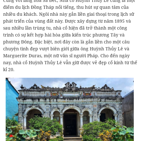
Cùng với làng hoa Sa Đéc, Nhà cổ Huỳnh Thủy Lê cũng là một
điểm du lịch Đồng Tháp nổi tiếng, thu hút sự quan tâm của
nhiều du khách. Ngôi nhà này gắn liền giai thoại trong lịch sử
phát triển của vùng đất này. Được xây dựng từ năm 1895 và
sau nhiều lần trùng tu, nhà cổ hiện đã trở thành một công
trình có sự kết hợp hài hòa giữa kiến trúc phương Tây và
phương Đông. Đặc biệt, nơi đây còn là gắn liền cho một câu
chuyện tình đẹp vượt biên giới giữa ông Huỳnh Thủy Lê và
Marguerite Duras, một nữ văn sĩ người Pháp. Cho đến ngày
nay, nhà cổ Huỳnh Thủy Lê vẫn giữ được vẻ đẹp cổ kính từ thế
kỉ 20.