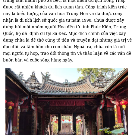
trung tâm thành phố Sa Đéc, là một điểm du lịch Đồng Tháp
được rất nhiều khách du lịch quan tâm. Công trình kiến trúc
này là biểu tượng của văn hóa Trung Hoa và đã được công
nhận là di tích lịch sử quốc gia từ năm 1990. Chùa được xây
dựng bởi một nhóm người Hoa đến từ tỉnh Phúc Kiến, Trung
Quốc, họ đã định cư tại Sa Đéc. Mục đích chính của việc xây
dựng chùa là để thờ cúng tổ tiên và truyền đạt những giá trị về
đạo đức và tâm hồn cho con cháu. Ngoài ra, chùa còn là nơi
mọi người tụ họp, trao đổi thông tin và thảo luận về các vấn đề
buôn bán và cuộc sống hàng ngày.