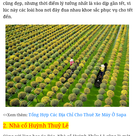
cũng đẹp, nhưng thời điểm lý tưởng nhất là vào dịp gần tết, vì
lúc này các loài hoa nơi đây đua nhau khoe sắc phục vụ cho tết
đến.
Tổng Hợp Các Địa Chỉ Cho Thuê Xe Máy Ở Sapa
<<Xem thêm:
2. Nhà cổ Huỳnh Thuỷ Lê