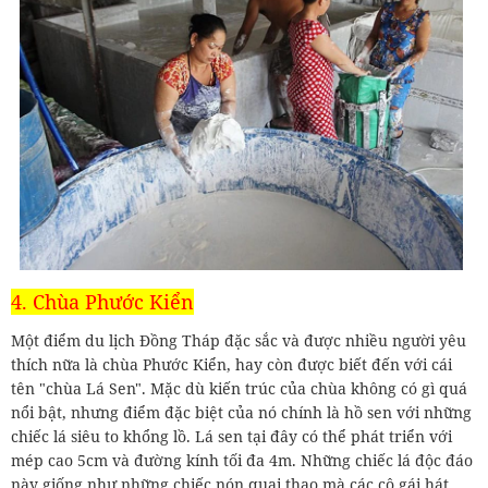
4. Chùa Phước Kiển
Một điểm du lịch Đồng Tháp đặc sắc và được nhiều người yêu
thích nữa là chùa Phước Kiển, hay còn được biết đến với cái
tên "chùa Lá Sen". Mặc dù kiến trúc của chùa không có gì quá
nổi bật, nhưng điểm đặc biệt của nó chính là hồ sen với những
chiếc lá siêu to khổng lồ. Lá sen tại đây có thể phát triển với
mép cao 5cm và đường kính tối đa 4m. Những chiếc lá độc đáo
này giống như những chiếc nón quai thao mà các cô gái hát