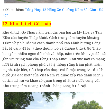
<<Xem thêm:
Tổng Hợp 12 Hãng Xe Giường Nằm Sài Gòn - Đà
Lạt
12. Khu di tích Gò Tháp
Khu di tích Gò Tháp nằm trên địa bàn hai xã Mỹ Hòa và Tân
Kiều của huyện Tháp Mười. Cách trung tâm huyện khoảng
11km về phía Bắc và cách thành phố Cao Lãnh hướng Đông
Bắc khoảng 43 km (theo đường bộ và đường thủy). Gò Tháp
bao gồm nhiều ngọn đồi nhỏ và thấp, nằm trên khu vực đất cát
gần với trung tâm của Đồng Tháp Mười. Khu vực này có mạng
lưới kênh rạch phong phú và hệ thống rừng tràm phát triển
mạnh. Đặc biệt, Gò Tháp còn được coi là một trong 34 "di tích
quốc gia đặc biệt" của Việt Nam và được xếp vào danh sách 2
di tích lịch sử và khảo cổ quan trọng nhất cả nước cùng với
Khu trung tâm Hoàng Thành Thăng Long ở Hà Nội.