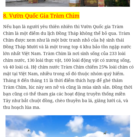
8. Vườn Quốc Gia Tràm Chim
Nếu bạn là người yêu thiên nhiên thì Vườn Quốc gia Tràm
Chim là một điểm du lịch Đồng Tháp không thể bỏ qua. Tràm
Chim được xem như là một bức tranh nhỏ của hệ sinh thái
Đồng Tháp Mười và là một trong top 4 khu bảo tồn ngập nước
lớn nhất Việt Nam. Tràm Chim là nơi sinh sống của 233 loài
chim nước, 130 loài thực vật, 100 loài động vật có xương sống,
và 40 loài cá. Hệ chim nước Tràm Chim chiếm 25% loài chim có
mặt tại Việt Nam, nhiều trong số đó thuộc nhóm quý hiếm.
Tháng 8 đến tháng 11 là thời điểm thích hợp để ghé thăm
Tràm Chim, lúc này sen nở và cũng là mùa sinh sản. Đồng thời
bạn cũng có thể tham gia các hoạt động truyền thống miền
Tây như bắt chuột đồng, chèo thuyền ba lá, giăng lưới cá, và
thu hoạch lúa ma.