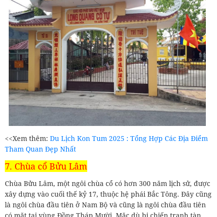
<<Xem thêm:
Du Lịch Kon Tum 2025 : Tổng Hợp Các Địa Điểm
Tham Quan Đẹp Nhất
7. Chùa cổ Bửu Lâm
Chùa Bửu Lâm, một ngôi chùa cổ có hơn 300 năm lịch sử, được
xây dựng vào cuối thế kỷ 17, thuộc hệ phái Bắc Tông. Đây cũng
là ngôi chùa đầu tiên ở Nam Bộ và cũng là ngôi chùa đầu tiên
có mặt tại vùng Đồng Tháp Mười. Mặc dù bị chiến tranh tàn