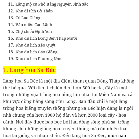
Lăng mộ cụ Phó Bảng Nguyễn Sinh Sắc
Khu di tích Gò Tháp
Cù Lao Giêng
Văn miếu Cao Lãnh
Chợ chiếu Định Yên
Khu du lịch Đồng Sen Tháp Mười
Khu du lịch Xẻo Quýt
Khu du lịch Gáo Giồng
Khu du lịch Phương Nam
1. Làng hoa Sa Đéc
Làng hoa Sa Đéc là một địa điểm tham quan Đồng Tháp không
thể bỏ qua. Với diện tích lên đến hơn 500 hecta, đây là một
trong những vựa trồng hoa hồng lớn nhất tại Miền Nam và cả
khu vực đồng bằng sông Cửu Long. Ban đầu chỉ là một làng
trồng hoa kiểng truyền thống nhưng Sa Đéc hiện đang là ngôi
nhà chung của hơn 1900 hộ dân và hơn 2000 loại cây - hoa
cảnh. Nơi đây được bao bọc bởi hai dòng sông phù sa, trồng
không chỉ những giống hoa truyền thống mà còn nhiều loại
hoa lai giống và nhập khẩu. Đến làng hoa Sa Đéc,
mùa nào