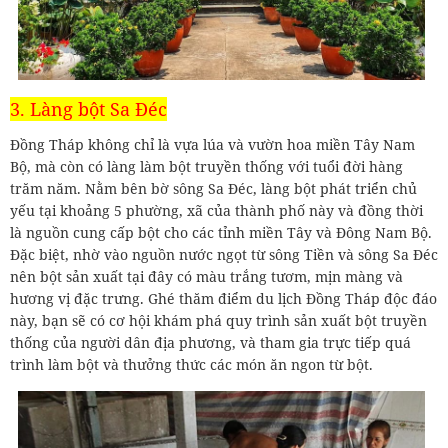
3. Làng bột Sa Đéc
Đồng Tháp không chỉ là vựa lúa và vườn hoa miền Tây Nam
Bộ, mà còn có làng làm bột truyền thống với tuổi đời hàng
trăm năm. Nằm bên bờ sông Sa Đéc, làng bột phát triển chủ
yếu tại khoảng 5 phường, xã của thành phố này và đồng thời
là nguồn cung cấp bột cho các tỉnh miền Tây và Đông Nam Bộ.
Đặc biệt, nhờ vào nguồn nước ngọt từ sông Tiền và sông Sa Đéc
nên bột sản xuất tại đây có màu trắng tươm, mịn màng và
hương vị đặc trưng. Ghé thăm điểm du lịch Đồng Tháp độc đáo
này, bạn sẽ có cơ hội khám phá quy trình sản xuất bột truyền
thống của người dân địa phương, và tham gia trực tiếp quá
trình làm bột và thưởng thức các món ăn ngon từ bột.