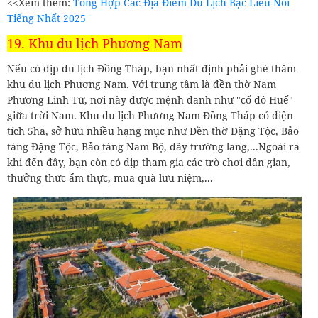
<<Xem thêm:
Tổng Hợp Các Địa Điểm Du Lịch Bạc Liêu Nổi
Tiếng Nhất 2025
19. Khu du lịch Phương Nam
Nếu có dịp du lịch Đồng Tháp, bạn nhất định phải ghé thăm
khu du lịch Phương Nam. Với trung tâm là đền thờ Nam
Phương Linh Từ, nơi này được mệnh danh như "cố đô Huế"
giữa trời Nam. Khu du lịch Phương Nam Đồng Tháp có diện
tích 5ha, sở hữu nhiều hạng mục như Đền thờ Đặng Tộc, Bảo
tàng Đặng Tộc, Bảo tàng Nam Bộ, dãy trường lang,...Ngoài ra
khi đến đây, bạn còn có dịp tham gia các trò chơi dân gian,
thưởng thức ẩm thực, mua quà lưu niệm,...