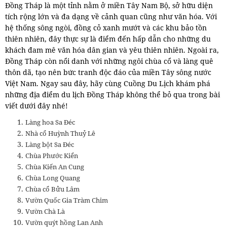
Đồng Tháp là một tỉnh nằm ở miền Tây Nam Bộ, sở hữu diện
tích rộng lớn và đa dạng về cảnh quan cũng như văn hóa. Với
hệ thống sông ngòi, đồng cỏ xanh mướt và các khu bảo tồn
thiên nhiên, đây thực sự là điểm đến hấp dẫn cho những du
khách đam mê văn hóa dân gian và yêu thiên nhiên. Ngoài ra,
Đồng Tháp còn nổi danh với những ngôi chùa cổ và làng quê
thôn dã, tạo nên bức tranh độc đáo của miền Tây sông nước
Việt Nam. Ngay sau đây, hãy cùng Cuồng Du Lịch khám phá
những địa điểm du lịch Đồng Tháp không thể bỏ qua trong bài
viết dưới đây nhé!
Làng hoa Sa Đéc
Nhà cổ Huỳnh Thuỷ Lê
Làng bột Sa Đéc
Chùa Phước Kiển
Chùa Kiến An Cung
Chùa Long Quang
Chùa cổ Bửu Lâm
Vườn Quốc Gia Tràm Chim
Vườn Chà Là
Vườn quýt hồng Lan Anh