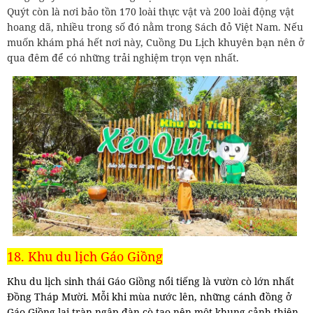
Quýt còn là nơi bảo tồn 170 loài thực vật và 200 loài động vật
hoang dã, nhiều trong số đó nằm trong Sách đỏ Việt Nam. Nếu
muốn khám phá hết nơi này, Cuồng Du Lịch khuyên bạn nên ở
qua đêm để có những trải nghiệm trọn vẹn nhất.
18. Khu du lịch Gáo Giồng
Khu du lịch sinh thái Gáo Giồng nổi tiếng là vườn cò lớn nhất
Đồng Tháp Mười. Mỗi khi mùa nước lên, những cánh đồng ở
Gáo Giồng lại tràn ngập đàn cò tạo nên một khung cảnh thiên