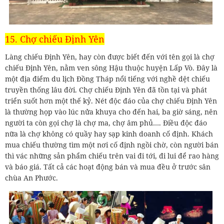
15. Chợ chiếu Định Yên
Làng chiếu Định Yên, hay còn được biết đến với tên gọi là chợ
chiếu Định Yên, nằm ven sông Hậu thuộc huyện Lấp Vò. Đây là
một địa điểm du lịch Đồng Tháp nổi tiếng với nghề dệt chiếu
truyền thống lâu đời. Chợ chiếu Định Yên đã tồn tại và phát
triển suốt hơn một thế kỷ. Nét độc đáo của chợ chiếu Định Yên
là thường họp vào lúc nửa khuya cho đến hai, ba giờ sáng, nên
người ta còn gọi chợ là chợ ma, chợ âm phủ…. Điều độc đáo
nữa là chợ không có quầy hay sạp kinh doanh cố định. Khách
mua chiếu thường tìm một nơi cố định ngồi chờ, còn người bán
thì vác những sản phẩm chiếu trên vai đi tới, đi lui để rao hàng
và báo giá. Tất cả các hoạt động bán và mua đều ở trước sân
chùa An Phước.