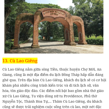
13. Cù Lao Giêng
Cù Lao Giêng nằm giữa sông Tiền, thuộc huyện Chợ Mới, An
Giang, cũng là một địa điểm du lịch Đồng Tháp hấp dẫn đáng
ghé qua. Trên địa bàn Cù Lao Giêng, khách du lịch sẽ có cơ hội
khám phá nhiều công trình kiến trúc và di tích lịch sử, văn
hóa, tôn giáo độc đáo. Các điểm nổi bật bao gồm nhà thờ giáo
xứ Cù Lao Giêng, Tu viện dòng nữ tu Providence, Phủ thờ
Nguyễn Tộc, Thành Hoa Tự,... Thăm Cù Lao Giêng, du khách
cũng sẽ được trải nghiệm cuộc sống trên cù lao, một nét đặc