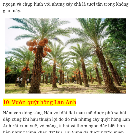
ngoạn và chụp hình với những cây chà là tươi tắn trong không
gian này.
10. Vườn quýt hồng Lan Anh
Nằm ven dòng sông Hậu với đất đai màu mỡ được phù sa bồi
đắp cùng khí hậu thuận lợi do đó mà những cây quýt hồng Lan
Anh rất xum xuê, vỏ mỏng, ít hạt và thơm ngon đặc biệt hơn
hẳn những vùng khác. Từ lâu, Lai Vung đã được người miền