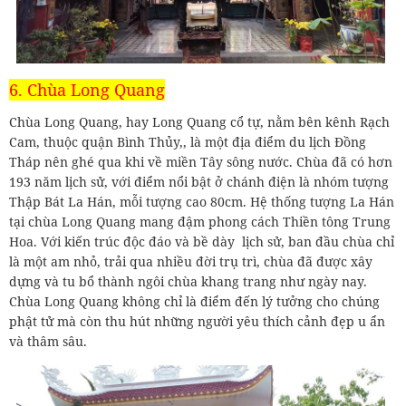
6. Chùa Long Quang
Chùa Long Quang, hay Long Quang cổ tự, nằm bên kênh Rạch
Cam, thuộc quận Bình Thủy,, là một địa điểm du lịch Đồng
Tháp nên ghé qua khi về miền Tây sông nước. Chùa đã có hơn
193 năm lịch sử, với điểm nổi bật ở chánh điện là nhóm tượng
Thập Bát La Hán, mỗi tượng cao 80cm. Hệ thống tượng La Hán
tại chùa Long Quang mang đậm phong cách Thiền tông Trung
Hoa. Với kiến trúc độc đáo và bề dày lịch sử, ban đầu chùa chỉ
là một am nhỏ, trải qua nhiều đời trụ trì, chùa đã được xây
dựng và tu bổ thành ngôi chùa khang trang như ngày nay.
Chùa Long Quang không chỉ là điểm đến lý tưởng cho chúng
phật tử mà còn thu hút những người yêu thích cảnh đẹp u ẩn
và thâm sâu.