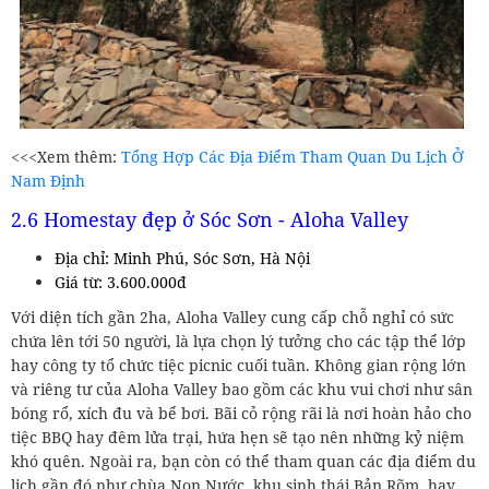
<<<Xem thêm:
Tổng Hợp Các Địa Điểm Tham Quan Du Lịch Ở
Nam Định
2.6 Homestay đẹp ở Sóc Sơn - Aloha Valley
Địa chỉ: Minh Phú, Sóc Sơn, Hà Nội
Giá từ: 3.600.000đ
Với diện tích gần 2ha, Aloha Valley cung cấp chỗ nghỉ có sức
chứa lên tới 50 người, là lựa chọn lý tưởng cho các tập thể lớp
hay công ty tổ chức tiệc picnic cuối tuần. Không gian rộng lớn
và riêng tư của Aloha Valley bao gồm các khu vui chơi như sân
bóng rổ, xích đu và bể bơi. Bãi cỏ rộng rãi là nơi hoàn hảo cho
tiệc BBQ hay đêm lửa trại, hứa hẹn sẽ tạo nên những kỷ niệm
khó quên. Ngoài ra, bạn còn có thể tham quan các địa điểm du
lịch gần đó như chùa Non Nước, khu sinh thái Bản Rõm, hay