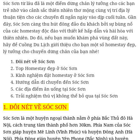
Sóc Sơn từ lâu đã là một điểm dừng chân lý tưởng cho các bạn
trẻ nhờ vào cảnh sắc thiên nhiên thơ mộng cùng vị trí địa lý
thuận tiện cho các chuyến đi ngắn ngày vào dịp cuối tuần. Gần
đây, Sóc Sơn càng thu hút đông đảo du khách bởi sự bùng nổ
của các homestay độc đáo với thiết kế hấp dẫn và hài hòa với
thiên nhiên. Do đó, nếu bạn muốn khám phá vùng đất này,
hãy để Cuồng Du Lịch giới thiệu cho bạn một số homestay đẹp,
lý tưởng cho chuyến dừng chân của bạn nhé!
Đôi nét về Sóc Sơn
Top Homestay đẹp ở Sóc Sơn
Kinh nghiệm đặt homestay ở Sóc Sơn
Hướng dẫn di chuyển đến Sóc Sơn
Các địa điểm ăn uống tại Sóc Sơn
Trải nghiệm thú vị không thể bỏ qua tại Sóc Sơn
1. ĐÔI NÉT VỀ SÓC SƠN
Sóc Sơn là một huyện ngoại thành nằm ở phía Bắc Thủ đô Hà
Nội, cách trung tâm thành phố hơn 30km. Phía Nam của Sóc
Sơn giáp huyện Mê Linh (Vĩnh Phúc) và huyện Đông Anh (Hà
Nội). Phía Đông giáp huyện Yên Phong (Bắc Ninh) và huyện