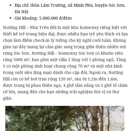
Địa chỉ: thôn Lâm Trường, xã Minh Phú, huyện Sóc Sơn,
Hà Nội
Giá khoảng: 5.000.000 đ/đêm
Notting Hill – Nhà Trên Đồi là một khu homestay riêng biệt với
thiết kế trẻ trung hiện đại, được nhiều bạn trẻ yêu thích và lựa
chọn làm điểm check-in lý tưởng cho kỳ nghỉ cuối tuần. Không
gian tại đây mang lại cảm giác sang trọng giữa thiên nhiên núi
rừng Sóc Sơn. Notting Hill – homestay Sóc Sơn có khuôn viên
rộng 5000 m², bao gồm một villa 2 tầng với 5 phòng ngủ. Tầng
1 có một phòng sinh hoạt chung rộng 70 m² và một nhà kính
trong suốt siêu lãng mạn dành cho cặp đôi. Ngoài ra, Notting
Hill còn có bể bơi tràn rộng 120 m², sâu từ 1,2m đến 1,6m,
được trang bị phao thiên nga, 4 ghế tắm nắng và 1 ghế tổ chim
cỡ lớn, mang đến cho bạn những trải nghiệm thú vị và thư
giãn.