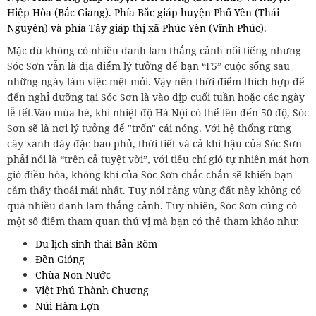
Hiệp Hòa (Bắc Giang).
Phía Bắc giáp huyện Phổ Yên (Thái
Nguyên) và phía Tây giáp thị xã Phúc Yên (Vĩnh Phúc).
Mặc dù không có nhiều danh lam thắng cảnh nổi tiếng nhưng
Sóc Sơn vẫn là địa điểm lý tưởng để bạn “F5” cuộc sống sau
những ngày làm việc mệt mỏi. Vậy nên thời điểm thích hợp để
đến nghỉ dưỡng tại Sóc Sơn là vào dịp cuối tuần hoặc các ngày
lễ tết.Vào mùa hè, khi nhiệt độ Hà Nội có thể lên đến 50 độ, Sóc
Sơn sẽ là nơi lý tưởng để "trốn" cái nóng. Với hệ thống rừng
cây xanh dày đặc bao phủ, thời tiết và cả khí hậu của Sóc Sơn
phải nói là “trên cả tuyệt vời”, với tiêu chí gió tự nhiên mát hơn
gió điều hòa, không khí của Sóc Sơn chắc chắn sẽ khiến bạn
cảm thấy thoải mái nhất. Tuy nói rằng vùng đất này không có
quá nhiều danh lam thắng cảnh. Tuy nhiên, Sóc Sơn cũng có
một số điểm tham quan thú vị mà bạn có thể tham khảo như:
Du lịch sinh thái Bản Rõm
Đền Gióng
Chùa Non Nước
Việt Phủ Thành Chương
Núi Hàm Lợn