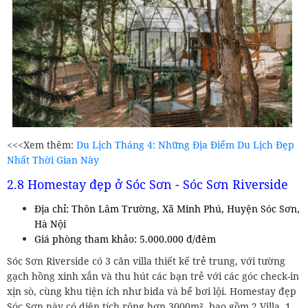
<<<Xem thêm:
Du Lịch Tháng 4: Những Địa Điểm Du Lịch Đẹp
Nhất Thời Gian Này
2.8 Homestay đẹp ở Sóc Sơn - Sóc Sơn Riverside
Địa chỉ: Thôn Lâm Trường, Xã Minh Phú, Huyện Sóc Sơn,
Hà Nội
Giá phòng tham khảo: 5.000.000 đ/đêm
Sóc Sơn Riverside có 3 căn villa thiết kế trẻ trung, với tường
gạch hồng xinh xắn và thu hút các bạn trẻ với các góc check-in
xịn sò, cùng khu tiện ích như bida và bể bơi lội. Homestay đẹp
Sóc Sơn này có diện tích rộng hơn 3000m², bao gồm 2 Villa, 1