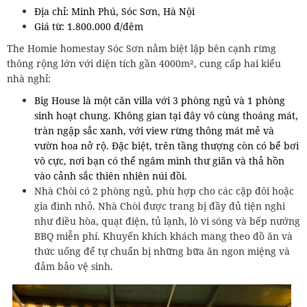
Địa chỉ: Minh Phú, Sóc Sơn, Hà Nội
Giá từ: 1.800.000 đ/đêm
The Homie homestay Sóc Sơn nằm biệt lập bên cạnh rừng
thông rộng lớn với diện tích gần 4000m², cung cấp hai kiểu
nhà nghỉ:
Big House là một căn villa với 3 phòng ngủ và 1 phòng
sinh hoạt chung. Không gian tại đây vô cùng thoáng mát,
tràn ngập sắc xanh, với view rừng thông mát mẻ và
vườn hoa nở rộ. Đặc biệt, trên tầng thượng còn có bể bơi
vô cực, nơi bạn có thể ngâm mình thư giãn và thả hồn
vào cảnh sắc thiên nhiên núi đồi.
Nhà Chòi có 2 phòng ngủ, phù hợp cho các cặp đôi hoặc
gia đình nhỏ. Nhà Chòi được trang bị đầy đủ tiện nghi
như điều hòa, quạt điện, tủ lạnh, lò vi sóng và bếp nướng
BBQ miễn phí. Khuyến khích khách mang theo đồ ăn và
thức uống để tự chuẩn bị những bữa ăn ngon miệng và
đảm bảo vệ sinh.