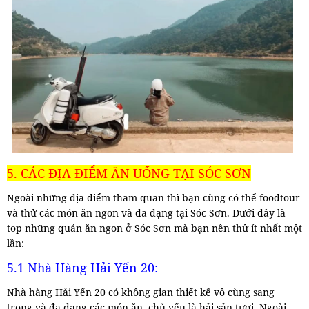
5. CÁC ĐỊA ĐIỂM ĂN UỐNG TẠI SÓC SƠN
Ngoài những địa điểm tham quan thì bạn cũng có thể foodtour
và thử các món ăn ngon và đa dạng tại Sóc Sơn. Dưới đây là
top những quán ăn ngon ở Sóc Sơn mà bạn nên thử ít nhất một
lần:
5.1 Nhà Hàng Hải Yến 20:
Nhà hàng Hải Yến 20 có không gian thiết kế vô cùng sang
trọng và đa dạng các món ăn, chủ yếu là hải sản tươi. Ngoài