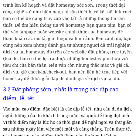
trình lên kế hoạch và đặt homestay Sóc Sơn. Trong thời đại
công nghệ 4.0 như hiện nay, chỉ cần thiết bị có kết nối internet,
bạn có thể dễ dàng truy cập vào tất cả những thông tin cần
thiết. Để tìm hiểu thông tin về homestay bạn quan tâm, bạn có
thể vào fanpage hoặc website chính thức của homestay để
tham khảo các mô tả, giới thiệu và hình ảnh. Bên cạnh đó, bạn
cũng nên xem những đánh giá từ những người đã trải nghiệm
dịch vụ tại homestay đó trên các website đặt phòng trực tuyến.
Qua đó, bạn có thể lọc ra được những homestay phù hợp với
tiêu chí của bản thân. Nếu vẫn còn những thắc mắc về giá cả,
dịch vụ, giờ check-in/check-out, bạn nên liên hệ trực tiếp với
homestay để được giải đáp để đánh giá về dịch vụ tại đó.
3.2 Đặt phòng sớm, nhất là trong các dịp cao
điểm, lễ, tết
Vào mùa cao điểm, đặc biệt là các dịp lễ tết, nhu cầu đi du lịch,
nghỉ dưỡng của du khách trong nước và quốc tế tăng đột biến.
Vì thời điểm này là lúc họ có thời gian để nghỉ ngơi và thư giãn
sau những ngày làm việc mệt mỏi và căng thẳng. Trên thực tế,
các homestay vào những thời điểm này thường bị "cháy