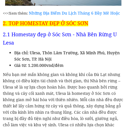
Những Địa Điểm Du Lịch Tháng 6 Đầy Mê Hoặc
<<<Xem thêm:
2. TOP HOMESTAY ĐẸP Ở SÓC SƠN
2.1 Homestay đẹp ở Sóc Sơn - Nhà Bên Rừng U
Lesa
Địa chỉ: Ulesa, Thôn Lâm Trường, Xã Minh Phú, Huyện
Sóc Sơn, TP. Hà Nội
Giá từ: 1.200.000vnd/đêm
Nếu bạn mê mẩn không gian và không khí của Đà Lạt nhưng
không có điều kiện tài chính và thời gian, thì Nhà bên rừng –
Ulesa sẽ là sự lựa chọn hoàn hảo. Được bao quanh bởi rừng
thông và cây cối xanh mát, Ulesa là homestay ở Sóc Sơn có
không gian mở hài hòa với thiên nhiên. Mỗi căn nhà đều được
thiết kế lấy cảm hứng từ cây và quả thông, xây dựng bằng gỗ
với cửa kính lớn nhìn ra thung lũng. Các căn nhà đều được
trang bị đầy đủ tiện nghi như điều hòa, lò sưởi, giường ngủ,
chỗ làm việc và khu vệ sinh. Ulesa có nhiều lựa chọn khác