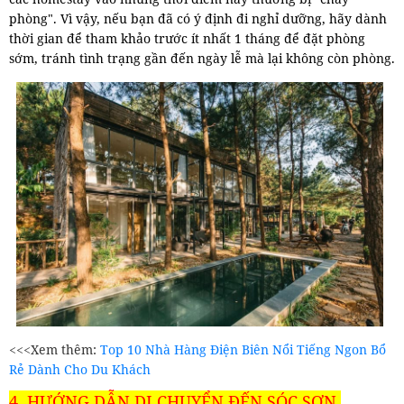
phòng". Vì vậy, nếu bạn đã có ý định đi nghỉ dưỡng, hãy dành
thời gian để tham khảo trước ít nhất 1 tháng để đặt phòng
sớm, tránh tình trạng gần đến ngày lễ mà lại không còn phòng.
<<<Xem thêm:
Top 10 Nhà Hàng Điện Biên Nổi Tiếng Ngon Bổ
Rẻ Dành Cho Du Khách
4. HƯỚNG DẪN DI CHUYỂN ĐẾN SÓC SƠN