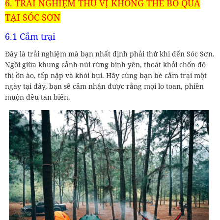
6. TRẢI NGHIỆM THÚ VỊ KHÔNG THỂ BỎ QUA
TẠI SÓC SƠN
6.1 Cắm trại
Đây là trải nghiệm mà bạn nhất định phải thử khi đến Sóc Sơn.
Ngồi giữa khung cảnh núi rừng bình yên, thoát khỏi chốn đô
thị ồn ào, tấp nập và khói bụi. Hãy cùng bạn bè cắm trại một
ngày tại đây, bạn sẽ cảm nhận được rằng mọi lo toan, phiền
muộn đều tan biến.