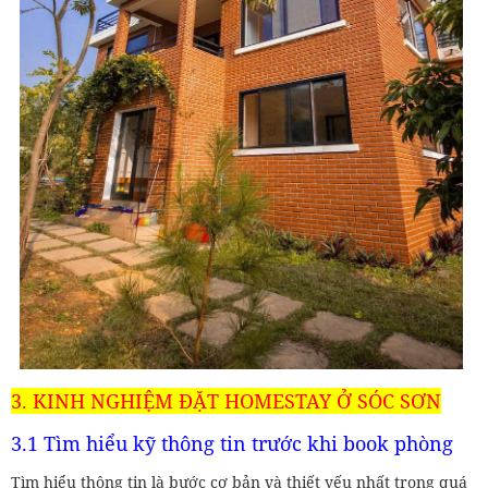
3. KINH NGHIỆM ĐẶT HOMESTAY Ở SÓC SƠN
3.1 Tìm hiểu kỹ thông tin trước khi book phòng
Tìm hiểu thông tin là bước cơ bản và thiết yếu nhất trong quá