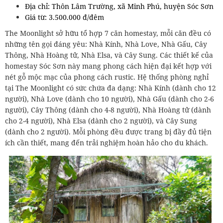
Địa chỉ: Thôn Lâm Trường, xã Minh Phú, huyện Sóc Sơn
Giá từ: 3.500.000 đ/đêm
The Moonlight sở hữu tổ hợp 7 căn homestay, mỗi căn đều có
những tên gọi đáng yêu: Nhà Kính, Nhà Love, Nhà Gấu, Cây
Thông, Nhà Hoàng tử, Nhà Elsa, và Cây Sung. Các thiết kế của
homestay Sóc Sơn này mang phong cách hiện đại kết hợp với
nét gỗ mộc mạc của phong cách rustic. Hệ thống phòng nghỉ
tại The Moonlight có sức chứa đa dạng: Nhà Kính (dành cho 12
người), Nhà Love (dành cho 10 người), Nhà Gấu (dành cho 2-6
người), Cây Thông (dành cho 4-8 người), Nhà Hoàng tử (dành
cho 2-4 người), Nhà Elsa (dành cho 2 người), và Cây Sung
(dành cho 2 người). Mỗi phòng đều được trang bị đầy đủ tiện
ích cần thiết, mang đến trải nghiệm hoàn hảo cho du khách.