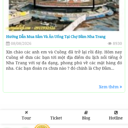
Hướng Dẫn Mua Sắm Và Ăn Uống Tại Chợ Đầm Nha Trang
08/08/2026
8930
Xin chào các anh em và Cuồng đã trở lại rồi đây. Hôm nay
Cuồng sẽ đưa các bạn tới một địa điểm du lịch nổi tiếng ở
Nha Trang với sự đa dạng, phong phú về các mặt hàng đó
nha. Các bạn đoán ra chưa nào ? đó chính là Chợ Đầm...
Xem thêm
Tour
Ticket
Blog
Hotline