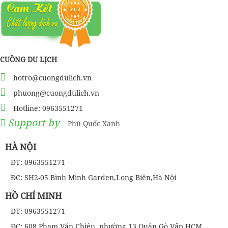
CUỒNG DU LỊCH
hotro@cuongdulich.vn
phuong@cuongdulich.vn
Hotline: 0963551271
Support by
Phú Quốc Xanh
HÀ NỘI
ĐT: 0963551271
ĐC: SH2-05 Bình Minh Garden,Long Biên,Hà Nội
HỒ CHÍ MINH
ĐT: 0963551271
ĐC: 608 Phạm Văn Chiêu, phường 13,Quận Gò Vấp,HCM