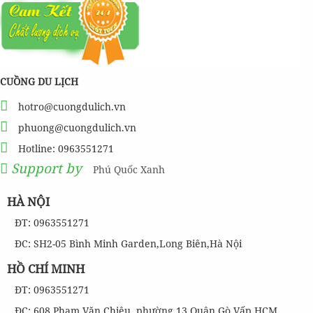
CUỒNG DU LỊCH
hotro@cuongdulich.vn
phuong@cuongdulich.vn
Hotline: 0963551271
Support by
Phú Quốc Xanh
HÀ NỘI
ĐT: 0963551271
ĐC: SH2-05 Bình Minh Garden,Long Biên,Hà Nội
HỒ CHÍ MINH
ĐT: 0963551271
ĐC: 608 Phạm Văn Chiêu, phường 13,Quận Gò Vấp,HCM