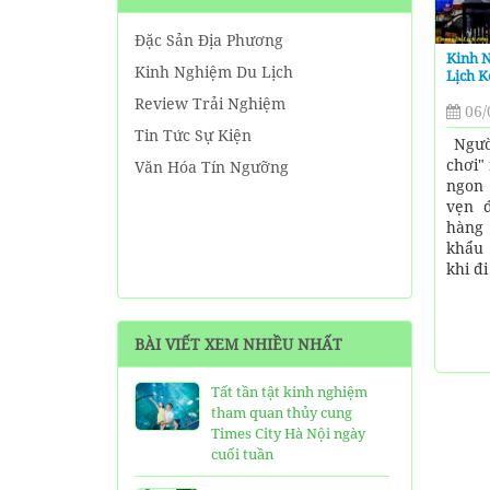
Đặc Sản Địa Phương
Kinh 
Kinh Nghiệm Du Lịch
Lịch 
Review Trải Nghiệm
06/
Tin Tức Sự Kiện
Người
chơi"
Văn Hóa Tín Ngưỡng
ngon 
vẹn 
hàng 
khẩu 
khi đi
BÀI VIẾT XEM NHIỀU NHẤT
Tất tần tật kinh nghiệm
tham quan thủy cung
Times City Hà Nội ngày
cuối tuần