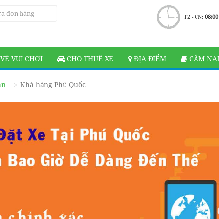
T2 - CN:
08:00
VÉ VUI CHƠI
CHO THUÊ XE
ĐỊA ĐIỂM
CẨM NAN
ạn
Nhà hàng Phú Quốc