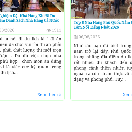
Nghiệm Đặt Nhà Hàng Khi Đi Du
Kèm Danh Sách Nhà Hàng Cả Nước
Top 6 Nhà Hàng Phú Quốc Nằm 
Tâm Nổi Tiếng Nhất 2026
08/2026
1911
06/08/2026
 ta nói đi du lịch là " đi ăn
 nên đã chơi vui rồi thì ăn phải
Như các bạn đã biết tron
, phải chất lượng thì mới trọn
năm trở lại đây, Phú Quốc
được . Do đó việc chọn nhà
trong những địa điểm du lị
phù hợp , chọn món ăn đúng
rất nhiều du khách đến 
vị là việc cực kỳ quan trọng
phong cảnh thiên nhiên tuy
 du lịch...
ngoài ra còn có ẩm thực vô 
dạng và phong phú. Tuy...
Xem thêm
Xem