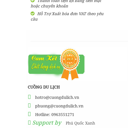
Thanh toán tiện lợi bằng tiền mặt
hoặc chuyển khoản
SHARE Cẩm nang du lịch
Măng Đen tự túc từ A-Z
Hỗ Trợ Xuất hóa đơn VAT theo yêu
cầu
HƯỚNG DẪN đi phượt Đảo
Thạnh An - Cần Giờ - Hồ
Chí Minh từ A-Z
Hướng Dẫn Đi Tà Đùng -
Vịnh Hạ Long trên cạn ở
Tây Nguyên
CUỒNG DU LỊCH
hotro@cuongdulich.vn
phuong@cuongdulich.vn
Hotline: 0963551271
Support by
Phú Quốc Xanh