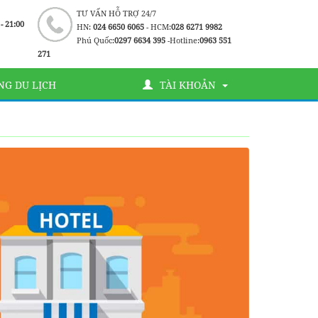
TƯ VẤN HỖ TRỢ 24/7
 - 21:00
HN:
024 6650 6065
- HCM:
028 6271 9982
Phú Quốc:
0297 6634 395
-Hotline:
0963 551
271
G DU LỊCH
TÀI KHOẢN