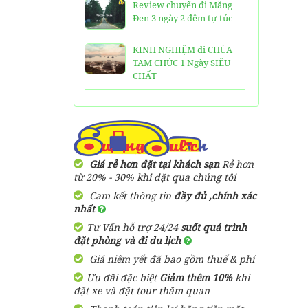
Review chuyến đi Măng
Đen 3 ngày 2 đêm tự túc
KINH NGHIỆM đi CHÙA
TAM CHÚC 1 Ngày SIÊU
CHẤT
25 Ngôi Chùa ở Sài Gòn
LINH THIÊNG và ĐẸP nhất
TOP 16 địa điểm du lịch
HẤP DẪN nhất việt nam:
Giá rẻ hơn đặt tại khách sạn
Rẻ hơn
Bạn đã đi được những nơi
từ 20% - 30% khi đặt qua chúng tôi
nào?
Cam kết thông tin
đầy đủ ,chính xác
nhất
Trọn bộ thông tin tuyến
Tư Vấn hỗ trợ 24/24
suốt quá trình
cáp treo Núi Bà Đen Tây
đặt phòng và đi du lịch
Ninh
Giá niêm yết đã bao gồm thuế & phí
HƯỚNG DẪN đi du lịch
Ưu đãi đặc biệt
Giảm thêm 10%
khi
TAM ĐẢO chi tiết kèm
đặt xe và đặt tour thăm quan
thông tin liên hệ