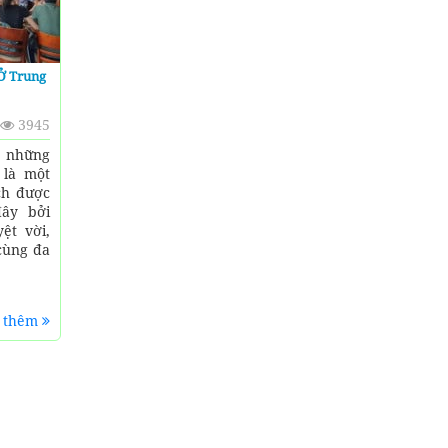
Ở Trung
3945
g những
 là một
ch được
đây bởi
ệt vời,
cùng đa
 thêm