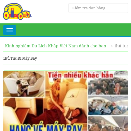
Toggle
navigation
Kinh nghiệm Du Lịch Khắp Việt Nam dành cho bạn
thủ tục
Thủ Tục Đi Máy Bay