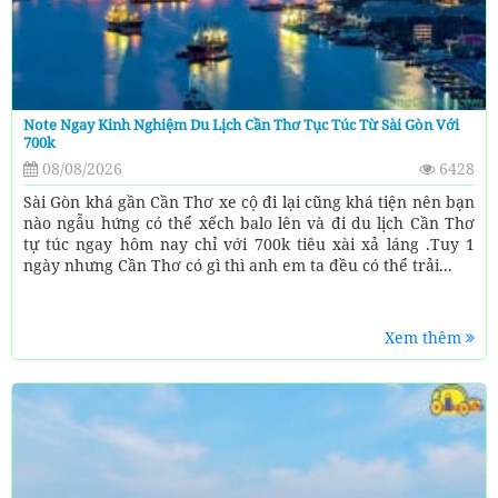
Note Ngay Kinh Nghiệm Du Lịch Cần Thơ Tục Túc Từ Sài Gòn Với
700k
08/08/2026
6428
Sài Gòn khá gần Cần Thơ xe cộ đi lại cũng khá tiện nên bạn
nào ngẫu hứng có thể xếch balo lên và đi du lịch Cần Thơ
tự túc ngay hôm nay chỉ với 700k tiêu xài xả láng .Tuy 1
ngày nhưng Cần Thơ có gì thì anh em ta đều có thể trải...
Xem thêm