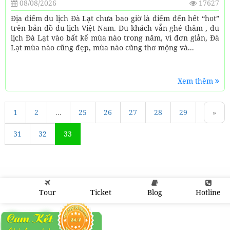
08/08/2026
17627
Địa điểm du lịch Đà Lạt chưa bao giờ là điểm đến hết “hot”
trên bản đồ du lịch Việt Nam. Du khách vẫn ghé thăm , du
lịch Đà Lạt vào bất kể mùa nào trong năm, vì đơn giản, Đà
Lạt mùa nào cũng đẹp, mùa nào cũng thơ mộng và...
Xem thêm
1
«
2
...
25
26
27
28
29
30
»
31
32
33
Tour
Ticket
Blog
Hotline