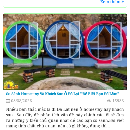
Xem thêm
So Sánh Homestay Và Khách Sạn Ở Đà Lạt " Để Biết Bạn Đã Lầm"
08/08/2026
15983
Nhiều bạn thắc mắc là đi Đà Lạt nên ở homestay hay khách
sạn . Sau đây để phân tích vấn đề này chính xác tôi sẽ đưa
ra những ý kiến chủ quan nhất đế các bạn so sánh.Bài viết
mang tính chất chủ quan, nếu có gì không đúng thì...