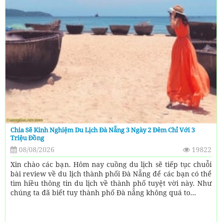
Chia Sẽ Kinh Nghiệm Du Lịch Đà Nẵng 3 Ngày 2 Đêm Chỉ Với 3
Triệu Đồng
08/08/2026
19822
Xin chào các bạn. Hôm nay cuồng du lịch sẽ tiếp tục chuỗi
bài review về du lịch thành phối Đà Nẵng để các bạn có thể
tìm hiều thông tin du lịch về thành phố tuyệt vời này. Như
chúng ta đã biết tuy thành phố Đà nẵng không quá to...