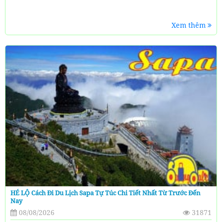
Xem thêm
HÉ LỘ Cách Đi Du Lịch Sapa Tự Túc Chi Tiết Nhất Từ Trước Đến
Nay
08/08/2026
31871