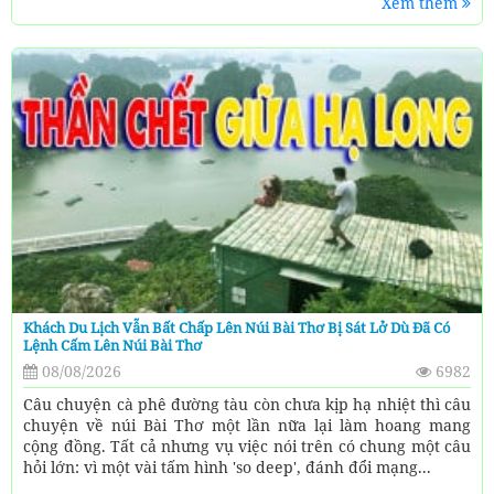
Xem thêm
Khách Du Lịch Vẫn Bất Chấp Lên Núi Bài Thơ Bị Sát Lở Dù Đã Có
Lệnh Cấm Lên Núi Bài Thơ
08/08/2026
6982
Câu chuyện cà phê đường tàu còn chưa kịp hạ nhiệt thì câu
chuyện về núi Bài Thơ một lần nữa lại làm hoang mang
cộng đồng. Tất cả nhưng vụ việc nói trên có chung một câu
hỏi lớn: vì một vài tấm hình 'so deep', đánh đổi mạng...