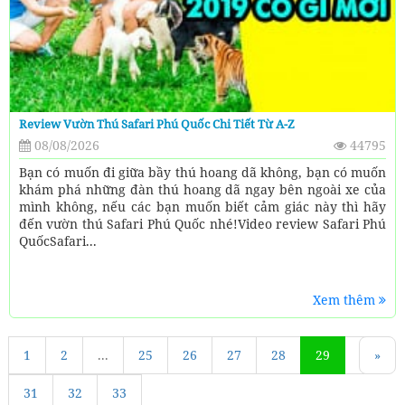
Review Vườn Thú Safari Phú Quốc Chi Tiết Từ A-Z
08/08/2026
44795
Bạn có muốn đi giữa bầy thú hoang dã không, bạn có muốn
khám phá những đàn thú hoang dã ngay bên ngoài xe của
mình không, nếu các bạn muốn biết cảm giác này thì hãy
đến vườn thú Safari Phú Quốc nhé!Video review Safari Phú
QuốcSafari...
Xem thêm
1
«
2
...
25
26
27
28
29
30
»
31
32
33