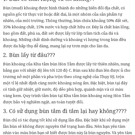
Bùn (mud) khoáng được hình thành do những biến đổi địa chất, có
nguồn gốc từ thực vật hoặc đất đai, là một nhóm của sản phẩm tự
nhiên, của môi trường. Thông thường, bùn chứa khoảng 50% đất sét,
35% khoáng chất, 15% nước và hợp chất hữu cơ. Đây là chất bán lỏng,
bao gồm đất, phù sa, đất sét được lấy từ lớp trầm tích của đá và
khoáng. Những chất dinh dưỡng và khoáng vi lượng trong bùn đều
được da hấp thụ dễ dàng, mang lại sự trơn mịn cho làn da.
2. Bùn lấy từ đâu???
Bùn khoáng của Khu tắm bùn Hòn Tằm được lấy từ thiên nhiên, nung
bằng gas với nhiệt độ lên tới 120 độ C. Bùn sau khi đun lên được ủ cho
trương nở một phần và pha trộn theo công nghệ của Thụy Sỹ, trộn
một tỉ lệ nhất định cùng nước khoáng nóng ấm. Đặc biệt, bùn tại đây
có tính giữ nhiệt, giữ nước, độ dẻo phù hợp, quánh mịn và có màu
vàng kem. Quy trình tắm bùn tại Khu tắm bùn khoáng nóng Hòn Tằm
được bảo vệ nghiêm ngặt, an toàn tuyệt đối.
3. Có sử dụng bùn tắm đi tắm lại hay không????
Bùn chỉ có tác dụng tốt khi sử dụng lần đầu. Đặc biệt khi sử dụng một
lần bùn sẽ không được nguyên thể trạng ban đầu. Nên bạn yên tâm
nhìn vào màu bùn bạn sẽ biết được bùn này là bùn nguyên. Và yên tâm