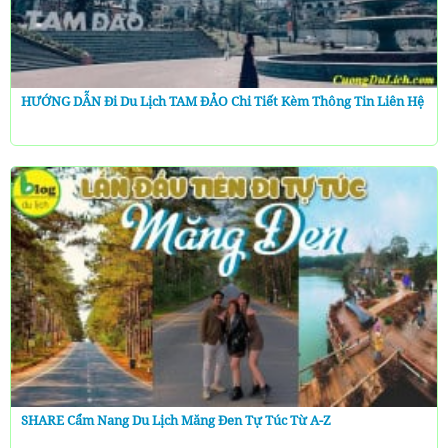
HƯỚNG DẪN Đi Du Lịch TAM ĐẢO Chi Tiết Kèm Thông Tin Liên Hệ
SHARE Cẩm Nang Du Lịch Măng Đen Tự Túc Từ A-Z