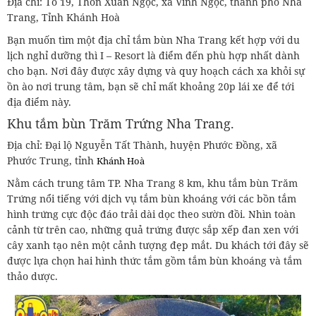
Địa chỉ: Tổ 19, Thôn Xuân Ngọc, xã Vĩnh Ngọc, thành phố Nha
Trang, Tỉnh Khánh Hoà
Bạn muốn tìm một địa chỉ tắm bùn Nha Trang kết hợp với du
lịch nghỉ dưỡng thì I – Resort là điểm đến phù hợp nhất dành
cho bạn. Nơi đây được xây dựng và quy hoạch cách xa khỏi sự
ồn ào nơi trung tâm, bạn sẽ chỉ mất khoảng 20p lái xe để tới
địa điểm này.
Khu tắm bùn Trăm Trứng Nha Trang.
Địa chỉ: Đại lộ Nguyễn Tất Thành, huyện Phước Đồng, xã
Phước Trung, tỉnh
Khánh Hoà
Nằm cách trung tâm TP. Nha Trang 8 km, khu tắm bùn Trăm
Trứng nổi tiếng với dịch vụ tắm bùn khoáng với các bồn tắm
hình trứng cực độc đáo trải dài dọc theo sườn đồi. Nhìn toàn
cảnh từ trên cao, những quả trứng được sắp xếp đan xen với
cây xanh tạo nên một cảnh tượng đẹp mắt. Du khách tới đây sẽ
được lựa chọn hai hình thức tắm gồm tắm bùn khoáng và tắm
thảo dược.