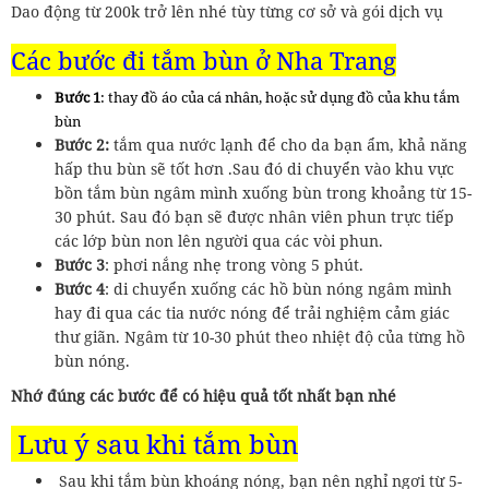
Dao động từ 200k trở lên nhé tùy từng cơ sở và gói dịch vụ
Các bước đi tắm bùn ở Nha Trang
Bước 1
: thay đồ áo của cá nhân, hoặc sử dụng đồ của khu tắm
bùn
Bước 2:
tắm qua nước lạnh để cho da bạn ẩm, khả năng
hấp thu bùn sẽ tốt hơn .Sau đó di chuyển vào khu vực
bồn tắm bùn ngâm mình xuống bùn trong khoảng từ 15-
30 phút. Sau đó bạn sẽ được nhân viên phun trực tiếp
các lớp bùn non lên người qua các vòi phun.
Bước 3
: phơi nắng nhẹ trong vòng 5 phút.
Bước 4
: di chuyển xuống các hồ bùn nóng ngâm mình
hay đi qua các tia nước nóng để trải nghiệm cảm giác
thư giãn. Ngâm từ 10-30 phút theo nhiệt độ của từng hồ
bùn nóng.
Nhớ đúng các bước để có hiệu quả tốt nhất bạn nhé
Lưu ý sau khi tắm bùn
Sau khi tắm bùn khoáng nóng, bạn nên nghỉ ngơi từ 5-