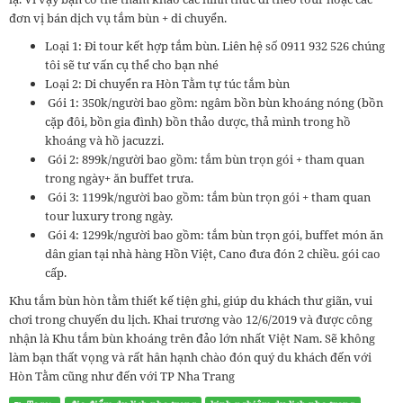
đơn vị bán dịch vụ tắm bùn + di chuyển.
Loại 1: Đi tour kết hợp tắm bùn. Liên hệ số 0911 932 526 chúng
tôi sẽ tư vấn cụ thể cho bạn nhé
Loại 2: Di chuyển ra Hòn Tằm tự túc tắm bùn
Gói 1: 350k/người bao gồm: ngâm bồn bùn khoáng nóng (bồn
cặp đôi, bồn gia đình) bồn thảo dược, thả mình trong hồ
khoáng và hồ jacuzzi.
Gói 2: 899k/người bao gồm: tắm bùn trọn gói + tham quan
trong ngày+ ăn buffet trưa.
Gói 3: 1199k/người bao gồm: tắm bùn trọn gói + tham quan
tour luxury trong ngày.
Gói 4: 1299k/người bao gồm: tắm bùn trọn gói, buffet món ăn
dân gian tại nhà hàng Hồn Việt, Cano đưa đón 2 chiều. gói cao
cấp.
Khu tắm bùn hòn tằm thiết kế tiện ghi, giúp du khách thư giãn, vui
chơi trong chuyến du lịch. Khai trương vào 12/6/2019 và được công
nhận là Khu tắm bùn khoáng trên đảo lớn nhất Việt Nam. Sẽ không
làm bạn thất vọng và rất hân hạnh chào đón quý du khách đến với
Hòn Tằm cũng như đến với TP Nha Trang