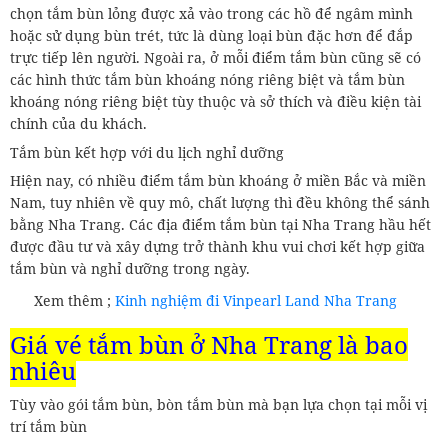
chọn tắm bùn lỏng được xả vào trong các hồ để ngâm mình
hoặc sử dụng bùn trét, tức là dùng loại bùn đặc hơn để đắp
trực tiếp lên người. Ngoài ra, ở mỗi điểm tắm bùn cũng sẽ có
các hình thức tắm bùn khoáng nóng riêng biệt và tắm bùn
khoáng nóng riêng biệt tùy thuộc và sở thích và điều kiện tài
chính của du khách.
Tắm bùn kết hợp với du lịch nghỉ dưỡng
Hiện nay, có nhiều điểm tắm bùn khoáng ở miền Bắc và miền
Nam, tuy nhiên về quy mô, chất lượng thì đều không thể sánh
bằng Nha Trang. Các địa điểm tắm bùn tại Nha Trang hầu hết
được đầu tư và xây dựng trở thành khu vui chơi kết hợp giữa
tắm bùn và nghỉ dưỡng trong ngày.
Xem thêm ;
Kinh nghiệm đi Vinpearl Land Nha Trang
Giá vé tắm bùn ở Nha Trang là bao
nhiêu
Tùy vào gói tắm bùn, bòn tắm bùn mà bạn lựa chọn tại mỗi vị
trí tắm bùn