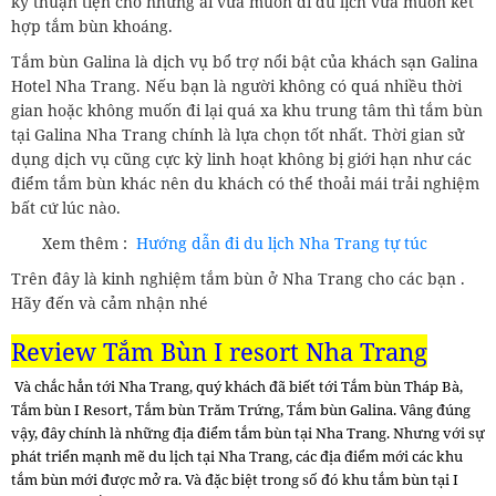
kỳ thuận tiện cho những ai vừa muốn đi du lịch vừa muốn kết
hợp tắm bùn khoáng.
Tắm bùn Galina là dịch vụ bổ trợ nổi bật của khách sạn Galina
Hotel Nha Trang. Nếu bạn là người không có quá nhiều thời
gian hoặc không muốn đi lại quá xa khu trung tâm thì tắm bùn
tại Galina Nha Trang chính là lựa chọn tốt nhất. Thời gian sử
dụng dịch vụ cũng cực kỳ linh hoạt không bị giới hạn như các
điểm tắm bùn khác nên du khách có thể thoải mái trải nghiệm
bất cứ lúc nào.
Xem thêm :
Hướng dẫn đi du lịch Nha Trang tự túc
Trên đây là kinh nghiệm tắm bùn ở Nha Trang cho các bạn .
Hãy đến và cảm nhận nhé
Review Tắm Bùn I resort Nha Trang
Và chắc hẳn tới Nha Trang, quý khách đã biết tới Tắm bùn Tháp Bà,
Tắm bùn I Resort, Tắm bùn Trăm Trứng, Tắm bùn Galina. Vâng đúng
vậy, đây chính là những địa điểm tắm bùn tại Nha Trang. Nhưng với sự
phát triển mạnh mẽ du lịch tại Nha Trang, các địa điểm mới các khu
tắm bùn mới được mở ra. Và đặc biệt trong số đó khu tắm bùn tại I