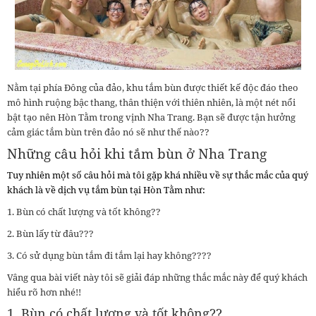
Nằm tại phía Đông của đảo, khu tắm bùn được thiết kế độc đáo theo
mô hình ruộng bậc thang, thân thiện với thiên nhiên, là một nét nổi
bật tạo nên Hòn Tằm trong vịnh Nha Trang. Bạn sẽ được tận hưởng
cảm giác tắm bùn trên đảo nó sẽ như thế nào??
Những câu hỏi khi tắm bùn ở Nha Trang
Tuy nhiên một số câu hỏi mà tôi gặp khá nhiều về sự thắc mắc của quý
khách là về dịch vụ tắm bùn tại Hòn Tằm như:
1. Bùn có chất lượng và tốt không??
2. Bùn lấy từ đâu???
3. Có sử dụng bùn tắm đi tắm lại hay không????
Vâng qua bài viết này tôi sẽ giải đáp những thắc mắc này để quý khách
hiểu rõ hơn nhé!!
1. Bùn có chất lượng và tốt không??