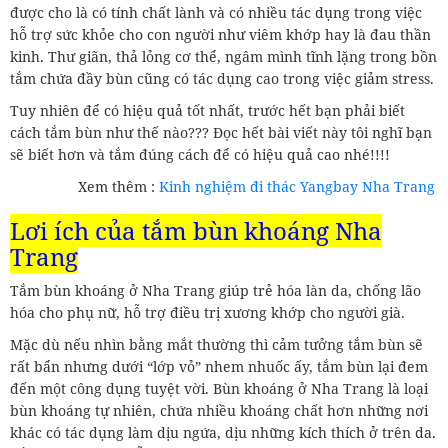
được cho là có tính chất lành và có nhiều tác dụng trong việc
hỗ trợ sức khỏe cho con người như viêm khớp hay là đau thần
kinh. Thư giãn, thả lỏng cơ thể, ngâm mình tĩnh lặng trong bồn
tắm chứa đầy bùn cũng có tác dụng cao trong việc giảm stress.
Tuy nhiên để có hiệu quả tốt nhất, trước hết bạn phải biết
cách tắm bùn như thế nào??? Đọc hết bài viết này tôi nghĩ bạn
sẽ biết hơn và tắm đúng cách để có hiệu quả cao nhé!!!!
Xem thêm :
Kinh nghiệm đi thác Yangbay Nha Trang
Lợi ích của tắm bùn khoáng Nha
Trang
Tắm bùn khoáng ở Nha Trang giúp trẻ hóa làn da, chống lão
hóa cho phụ nữ, hỗ trợ điều trị xương khớp cho người già.
Mặc dù nếu nhìn bằng mắt thường thì cảm tưởng tắm bùn sẽ
rất bẩn nhưng dưới “lớp vỏ” nhem nhuốc ấy, tắm bùn lại đem
đến một công dụng tuyệt vời. Bùn khoáng ở Nha Trang là loại
bùn khoáng tự nhiên, chứa nhiều khoáng chất hơn những nơi
khác có tác dụng làm dịu ngứa, dịu những kích thích ở trên da.