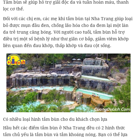
Tắm bùn sẽ giúp hỗ trợ giải độc da và tuần hoàn máu, thanh
lọc cơ thể.
Đối với các chị em, các mẹ khi tắm bùn tại Nha Trang giúp loại
bỏ được mụn đầu đen, chống lão hóa cho da đem lại một làn
da trẻ trung căng bóng. Với người cao tuổi, tắm bùn hỗ trợ
điều trị một số bệnh lý như thư giãn cơ bắp, giảm viêm khớp
liên quan đến đau khớp, thấp khớp và đau cột sống.
Có nhiều loại hình tắm bùn cho du khách chọn lựa
Hầu hết các điểm tắm bùn ở Nha Trang đều có 2 hình thức
tắm chủ yếu là tắm bùn và tắm khoáng nóng. Bạn có thể lựa