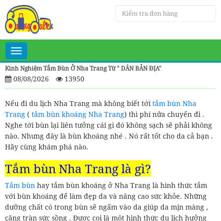
Toggle
navigation
Kinh Nghiệm Tắm Bùn Ở Nha Trang Từ " DÂN BẢN ĐỊA"
08/08/2026
13950
Nếu đi du lịch Nha Trang mà không biết tới
tắm bùn Nha
Trang
(
tắm bùn khoáng Nha Trang
) thì phí nửa chuyến đi .
Nghe tới bùn lại liên tưởng cái gì đó không sạch sẽ phải không
nào. Nhưng đây là bùn khoáng nhé . Nó rất tốt cho da cả bạn .
Hãy cùng khám phá nào.
Tắm bùn Nha Trang là gì?
Tắm bùn
hay tắm bùn khoáng ở Nha Trang là hình thức tắm
với bùn khoáng để làm đẹp da và nâng cao sức khỏe. Những
dưỡng chất có trong bùn sẽ ngấm vào da giúp da mịn màng ,
căng tràn sức sồng . Được coi là một hình thức du lịch hưởng