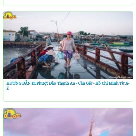
HƯỚNG DẪN Đi Phượt Đảo Thạnh An - Cần Giờ - Hồ Chí Minh Từ A-
Z