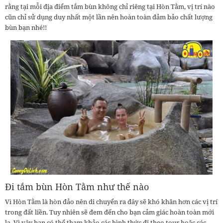
rằng tại mỗi địa điểm tắm bùn không chỉ riêng tại Hòn Tằm, vị trí nào
cũn chỉ sử dụng duy nhất một lần nên hoàn toàn đảm bảo chất lượng
bùn bạn nhé!!
Đi tắm bùn Hòn Tằm như thế nào
Vì Hòn Tằm là hòn đảo nên di chuyển ra đây sẽ khó khăn hơn các vị trí
trong đất liền. Tuy nhiên sẽ đem đến cho bạn cảm giác hoàn toàn mới
lạ. Vì vậy bạn có thể tham khảo các hình thức đi theo tour hoặc các