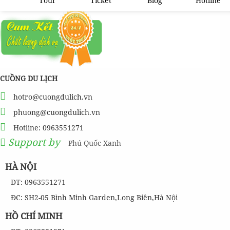
Tour
Ticket
Blog
Hotline
CUỒNG DU LỊCH
hotro@cuongdulich.vn
phuong@cuongdulich.vn
Hotline: 0963551271
Support by
Phú Quốc Xanh
HÀ NỘI
ĐT: 0963551271
ĐC: SH2-05 Bình Minh Garden,Long Biên,Hà Nội
HỒ CHÍ MINH