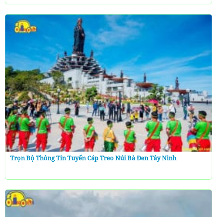
Trọn Bộ Thông Tin Tuyến Cáp Treo Núi Bà Đen Tây Ninh