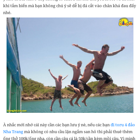
khi tắm biển mà bạn không chú ý sẽ dễ bị đá cắt vào chân khá đau đấy
nhé.
À nhắc mới nhớ cái này cần các bạn lưu ý nè, nếu các bạn
đi toru 4 đảo
Nha Trang
mà không có nhu cầu lặn ngắm san hô thì phải thuê thêm
ống thở 100k/ống nha, còn cần câu cá là 50k/cần kèm mồi câu. Vì mình