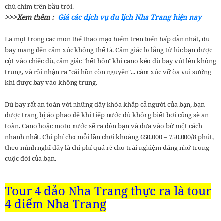
chú chim trên bầu trời.
>>>Xem thêm :
Giá các dịch vụ du lịch Nha Trang hiện nay
Là một trong các môn thể thao mạo hiểm trên biển hấp dẫn nhất, dù
bay mang đến cảm xúc không thể tả. Cảm giác lo lắng từ lúc bạn được
cột vào chiếc dù, cảm giác "hết hồn" khi cano kéo dù bay vút lên không
trung, và rồi nhận ra "cái hồn còn nguyên"... cảm xúc vỡ òa vui sướng
khi được bay vào không trung.
Dù bay rất an toàn với những dây khóa khắp cả người của bạn, bạn
được trang bị áo phao để khi tiếp nước dù không biết bơi cũng sẽ an
toàn. Cano hoặc moto nước sẽ ra đón bạn và đưa vào bờ một cách
nhanh nhất. Chi phí cho mỗi lần chơi khoảng 650.000 – 750.000/8 phút,
theo mình nghĩ đây là chi phí quá rẻ cho trải nghiệm đáng nhớ trong
cuộc đời của bạn.
Tour 4 đảo Nha Trang thực ra là tour
4 điểm Nha Trang