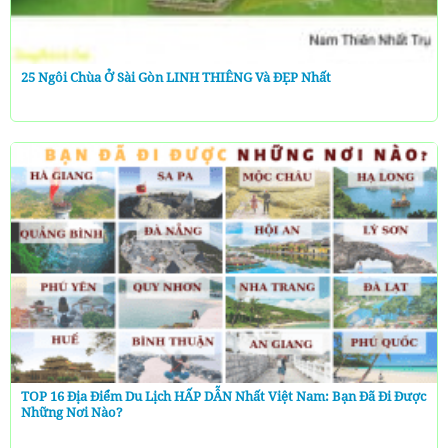
25 Ngôi Chùa Ở Sài Gòn LINH THIÊNG Và ĐẸP Nhất
TOP 16 Địa Điểm Du Lịch HẤP DẪN Nhất Việt Nam: Bạn Đã Đi Được
Những Nơi Nào?