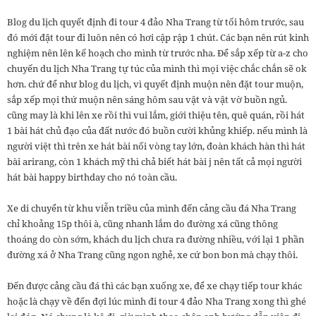
Blog du lịch quyết định đi tour 4 đảo Nha Trang từ tối hôm trước, sau
đó mới đặt tour đi luôn nên có hơi cập rập 1 chút. Các bạn nên rút kinh
nghiệm nên lên kế hoạch cho mình từ trước nha. Để sắp xếp từ a-z cho
chuyến du lịch Nha Trang tự túc của mình thì mọi việc chắc chắn sẽ ok
hơn. chứ để như blog du lịch, vì quyết định muộn nên đặt tour muộn,
sắp xếp mọi thứ muộn nên sáng hôm sau vật và vật vờ buồn ngủ.
cũng may là khi lên xe rồi thì vui lắm, giới thiệu tên, quê quán, rồi hát
1 bài hát chủ đạo của đất nước đó buồn cười khủng khiếp. nếu mình là
người việt thì trên xe hát bài nối vòng tay lớn, đoàn khách hàn thì hát
bài arirang, còn 1 khách mỹ thì chả biết hát bài j nên tất cả mọi người
hát bài happy birthday cho nó toàn cầu.
Xe di chuyển từ khu viễn triều của mình đến cảng cầu đá Nha Trang
chỉ khoảng 15p thôi à, cũng nhanh lắm do đường xá cũng thông
thoáng do còn sớm, khách du lịch chưa ra đường nhiều, với lại 1 phần
đường xá ở Nha Trang cũng ngon nghẻ, xe cứ bon bon mà chạy thôi.
Đến được cảng cầu đá thì các bạn xuống xe, để xe chạy tiếp tour khác
hoặc là chạy về đến đợi lúc mình đi tour 4 đảo Nha Trang xong thì ghé