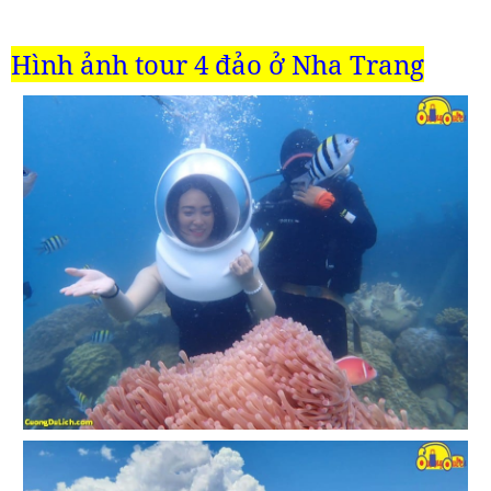
Hình ảnh tour 4 đảo ở Nha Trang