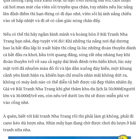
cái hơi man mát của viên sỏi truyền qua chân, tuy nhiên nếu lúc nắng
lên đỉnh điểm thì bạn đừng có đi dạo nhé, viên sỏi bị ánh nắng chiếu
vào sẽ hấp nhiệt và đi sẽ có cảm giác nóng chân đấy.
Nếu có thể thì hãy ngắm bình minh và hoàng hôn ở Bãi Tranh Nha
Trang bạn nhé, đẹp tuyệt vời đó! Khi những tia nắng nơi đại dương
bao la bắt đầu lấp ló xuất hiện thì cũng là lúc những đoàn thuyền đánh
cá bắt đầu ra khơi, bầu trời quang đãng, sóng rất nhẹ nhàng hay khi
đoàn thuyền trở về sau cả ngày dài lênh đênh trên biển khơi, lúc này
mặt trời đã nhuốm màu đỏ ối và lặn dần xuống đáy biển, một khung
cảnh yên bình hiện ra, khiến bạn chỉ muốn nhìn mãi không dứt ra,
không có máy ảnh nào có thể diễn tả hết được cái đẹp thiên nhiên ấy.
Giá vé Bãi Tranh Nha Trang khi ghé thăm khu du lịch là 50.000đ/người
lớn và 30.000đ/trẻ em, còn nếu trẻ dưới 1m thì sẽ được miễn phí vé
vào cổng nhé.
À quên, biết tới bãi tranh Nha Trang rồi thì phải làm gì không, phải đi
cano kéo dù lượn nha. Nhìn mấy bạn đang chờ được chơi dù lượn ở bãi
tranh nữa nha.