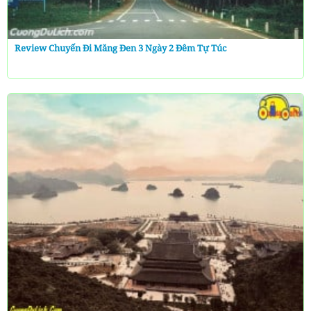
Review Chuyến Đi Măng Đen 3 Ngày 2 Đêm Tự Túc