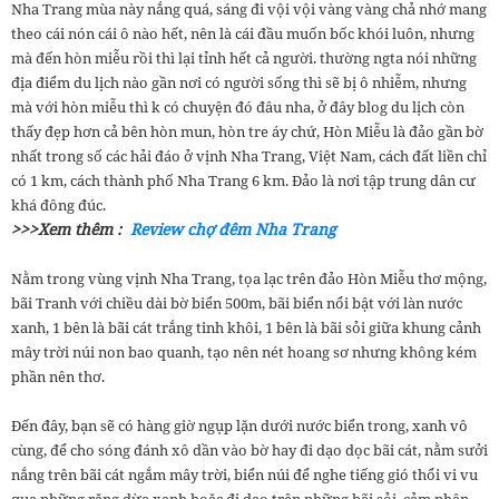
Nha Trang mùa này nắng quá, sáng đi vội vội vàng vàng chả nhớ mang
theo cái nón cái ô nào hết, nên là cái đầu muốn bốc khói luôn, nhưng
mà đến hòn miễu rồi thì lại tỉnh hết cả người. thường ngta nói những
địa điểm du lịch nào gần nơi có người sống thì sẽ bị ô nhiễm, nhưng
mà với hòn miễu thì k có chuyện đó đâu nha, ở đây blog du lịch còn
thấy đẹp hơn cả bên hòn mun, hòn tre áy chứ, Hòn Miễu là đảo gần bờ
nhất trong số các hải đáo ở vịnh Nha Trang, Việt Nam, cách đất liền chỉ
có 1 km, cách thành phố Nha Trang 6 km. Đảo là nơi tập trung dân cư
khá đông đúc.
>>>Xem thêm :
Review chợ đêm Nha Trang
Nằm trong vùng vịnh Nha Trang, tọa lạc trên đảo Hòn Miễu thơ mộng,
bãi Tranh với chiều dài bờ biển 500m, bãi biển nổi bật với làn nước
xanh, 1 bên là bãi cát trắng tinh khôi, 1 bên là bãi sỏi giữa khung cảnh
mây trời núi non bao quanh, tạo nên nét hoang sơ nhưng không kém
phần nên thơ.
Đến đây, bạn sẽ có hàng giờ ngụp lặn dưới nước biển trong, xanh vô
cùng, để cho sóng đánh xô dần vào bờ hay đi dạo dọc bãi cát, nằm sưởi
nắng trên bãi cát ngắm mây trời, biển núi để nghe tiếng gió thổi vi vu
qua những rặng dừa xanh hoặc đi dạo trên những bãi sỏi, cảm nhận