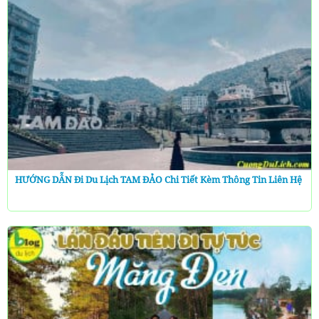
HƯỚNG DẪN Đi Du Lịch TAM ĐẢO Chi Tiết Kèm Thông Tin Liên Hệ