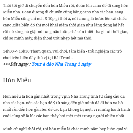
Thôi tới giờ di chuyển đến hòn Miễu rồi, đoàn lên cano để đi sang hòn
Miễu nha. Đoạn đường di chuyển cũng bằng cano nha các bạn. sang
hòn Miễu cũng chỉ mất 5-10p gì thôi à, nói chung là bước lên cái chiếc
cano giữa biển đó thì mọi khái niệm thời gian như lắng đọng lại hết
rồi nó sóng nó giật nó tung não luôn, chả còn thiết tha gì tới thời gian,
chỉ sợ mình mẫy, điện thoại ướt nhẹp hết mà thôi.
14h00 -> 15h30 Tham quan, vui chơi, tắm biển - trải nghiệm các trò
chơi trên biển đầy thú vị tại Bãi Tranh.
>>>Đặt ngay :
Tour 4 đảo Nha Trang 1 ngày
Hòn Miễu
Hòn miễu là hòn gần nhất trong vịnh Nha Trang tính từ cảng cầu đá
nha các bạn. nên các bạn để ý từ sáng đến giờ mình đã đi hòn xa bờ
nhất rồi đến hòn gần bờ. để các bạn không bị mệt, vì những hành trình
cuối cùng sẽ là lúc các bạn thấy hơi mệt mệt trong người nhiều nhất.
Mình cứ nghĩ thôi rồi, tới hòn miễu là chắc mình nằm bẹp luôn quá vì