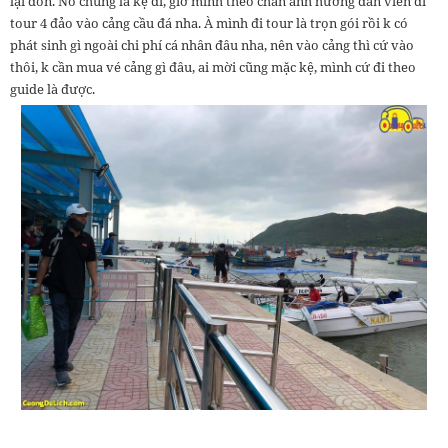
lại đón. Nó chung là kệ đi, giờ mình theo chân anh hướng dẫn viên đi
tour 4 đảo vào cảng cầu đá nha. À mình đi tour là trọn gói rồi k có
phát sinh gì ngoài chi phí cá nhân đâu nha, nên vào cảng thì cứ vào
thôi, k cần mua vé cảng gì đâu, ai mời cũng mặc kệ, mình cứ đi theo
guide là được.