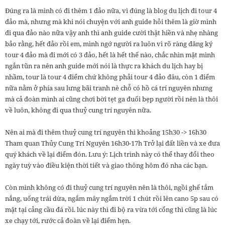
Đúng ra là mình có đi thêm 1 đảo nữa, vì đúng là blog du lịch đi tour 4
đảo mà, nhưng mà khi nói chuyện với anh guide hỏi thêm là giờ mình
đi qua đảo nào nữa vậy anh thì anh guide cười thật hiền và nhẹ nhàng
bảo rằng, hết đảo rồi em, mình ngớ người ra luôn vì rõ ràng đăng ký
tour 4 đảo mà đi mới có 3 đảo, hết là hết thế nào, chắc nhìn mặt mình
ngắn tũn ra nên anh guide mới nói là thực ra khách du lịch hay bị
nhầm, tour là tour 4 điểm chứ không phải tour 4 đảo đâu, còn 1 điểm
nữa nằm ở phía sau lưng bãi tranh nè chỗ có hồ cá trí nguyên nhưng
mà cả đoàn mình ai cũng chơi bời tẹt ga đuối bẹp người rồi nên là thôi
về luôn, không đi qua thuỷ cung trí nguyên nữa.
Nên ai mà đi thêm thuỷ cung trí nguyên thì khoảng 15h30 -> 16h30
Tham quan Thủy Cung Trí Nguyên 16h30-17h Trở lại đất liền và xe đưa
quý khách về lại điểm đón. Lưu ý: Lịch trình này có thể thay đổi theo
ngày tuỳ vào điều kiện thời tiết và giao thông hôm đó nha các bạn.
Còn mình không có đi thuỷ cung trí nguyên nên là thôi, ngồi ghế tắm
nắng, uống trái dừa, ngắm mây ngắm trời 1 chút rồi lên cano 5p sau có
mặt tại cảng cầu đá rồi. lúc này thì đi bộ ra vừa tới cổng thì cũng là lúc
xe chạy tới, rước cả đoàn về lại điểm hẹn.