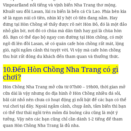
Vinpearlland nổi tiếng và vịnh biển Nha Trang thơ mộng.
Khuất sau đồi Lasan, lùi ra biển là bến cá Cù Lao. Phía bên kia
sẽ là ngọn núi cô tiên, nhìn kĩ y hệt cô tiên đang nằm. Hay
đứng tại Hòn Chồng sẽ thấy được rõ nét Hòn Đỏ, đó là một đảo
nhỏ gần bờ, nơi đó có chùa mà dân tình hay gọi là chùa hòn
đỏ. Bạn có thể dạo bộ ngay con đường tại Hòn chồng, có một
ngõ đi lên đồi Lasan, sẽ có quán cafe hòn chồng rất mát, lộng
gió, ngồi ngắm cảnh thì tuyệt vời. Vì vậy mà cafe hòn chồng
thu hút rất đông du khách đến tham quan và thưởng thức.
10.Đến Hòn Chồng Nha Trang có gì
chơi?
Hòn Chồng Nha Trang mở cửa từ 07h00 – 19h00, thời gian mở
cửa dài là vậy nhưng do địa hình ở Hòn Chồng nhiều đá sỏi,
bãi cát nhỏ nên chưa có hoạt động gì nổi bật để các bạn có thể
vui chơi tại đây. Ngoài ngắm cảnh, chụp ảnh, tắm biển thì bạn
có thể thư thái ngồi trên mỏm đá buông câu cũng là một ý
tưởng. Vậy nên các bạn cũng chỉ cần dành 1-2 tiếng để tham
quan Hòn Chồng Nha Trang là đủ nha.