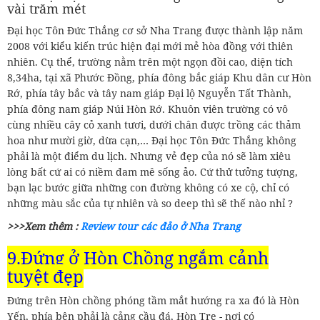
vài trăm mét
Đại học Tôn Đức Thắng cơ sở Nha Trang được thành lập năm
2008 với kiểu kiến trúc hiện đại mới mẻ hòa đồng với thiên
nhiên. Cụ thể, trường nằm trên một ngọn đồi cao, diện tích
8,34ha, tại xã Phước Đồng, phía đông bắc giáp Khu dân cư Hòn
Rớ, phía tây bắc và tây nam giáp Đại lộ Nguyễn Tất Thành,
phía đông nam giáp Núi Hòn Rớ. Khuôn viên trường có vô
cùng nhiều cây cỏ xanh tươi, dưới chân được trồng các thảm
hoa như mười giờ, dừa cạn,… Đại học Tôn Đức Thắng không
phải là một điểm du lịch. Nhưng vẻ đẹp của nó sẽ làm xiêu
lòng bất cứ ai có niềm đam mê sống ảo. Cứ thử tưởng tượng,
bạn lạc bước giữa những con đường không có xe cộ, chỉ có
những màu sắc của tự nhiên và so deep thì sẽ thế nào nhỉ ?
>>>Xem thêm :
Review tour các đảo ở Nha Trang
9.Đứng ở Hòn Chồng ngắm cảnh
tuyệt đẹp
Đứng trên Hòn chồng phóng tầm mắt hướng ra xa đó là Hòn
Yến, phía bên phải là cảng cầu đá, Hòn Tre - nơi có