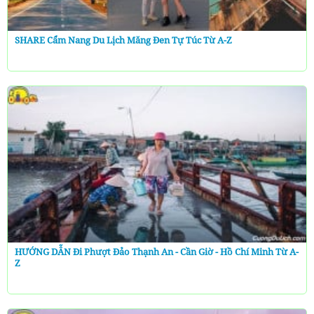
SHARE Cẩm Nang Du Lịch Măng Đen Tự Túc Từ A-Z
HƯỚNG DẪN Đi Phượt Đảo Thạnh An - Cần Giờ - Hồ Chí Minh Từ A-
Z