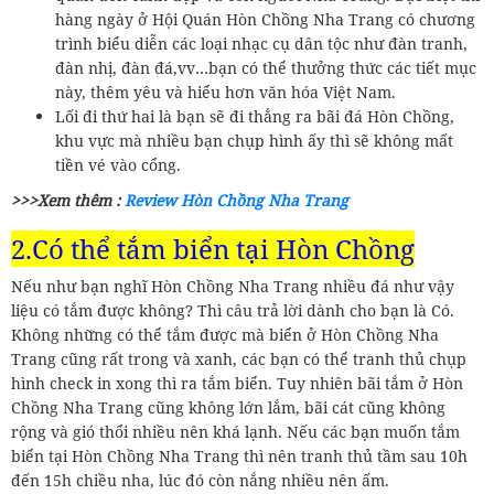
hàng ngày ở Hội Quán Hòn Chồng Nha Trang có chương
trình biểu diễn các loại nhạc cụ dân tộc như đàn tranh,
đàn nhị, đàn đá,vv…bạn có thể thưởng thức các tiết mục
này, thêm yêu và hiểu hơn văn hóa Việt Nam.
Lối đi thứ hai là bạn sẽ đi thẳng ra bãi đá Hòn Chồng,
khu vực mà nhiều bạn chụp hình ấy thì sẽ không mất
tiền vé vào cổng.
>>>Xem thêm :
Review Hòn Chồng Nha Trang
2.Có thể tắm biển tại Hòn Chồng
Nếu như bạn nghĩ Hòn Chồng Nha Trang nhiều đá như vậy
liệu có tắm được không? Thì câu trả lời dành cho bạn là Có.
Không những có thể tắm được mà biển ở Hòn Chồng Nha
Trang cũng rất trong và xanh, các bạn có thể tranh thủ chụp
hình check in xong thì ra tắm biển. Tuy nhiên bãi tắm ở Hòn
Chồng Nha Trang cũng không lớn lắm, bãi cát cũng không
rộng và gió thổi nhiều nên khá lạnh. Nếu các bạn muốn tắm
biển tại Hòn Chồng Nha Trang thì nên tranh thủ tầm sau 10h
đến 15h chiều nha, lúc đó còn nắng nhiều nên ấm.