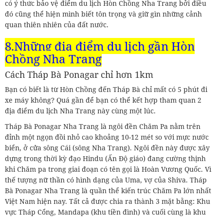
có ý thức bảo vệ điểm du lịch Hòn Chồng Nha Trang bởi điều
đó cũng thể hiện mình biết tôn trọng và giữ gìn những cảnh
quan thiên nhiên của đất nước.
8.Những địa điểm du lịch gần Hòn
Chồng Nha Trang
Cách Tháp Bà Ponagar chỉ hơn 1km
Bạn có biết là từ Hòn Chồng đến Tháp Bà chỉ mất có 5 phút đi
xe máy không? Quá gần để bạn có thể kết hợp tham quan 2
địa điểm du lịch Nha Trang này cùng một lúc.
Tháp Bà Ponagar Nha Trang là ngôi đền Chăm Pa nằm trên
đỉnh một ngọn đồi nhỏ cao khoảng 10-12 mét so với mực nước
biển, ở cửa sông Cái (sông Nha Trang). Ngôi đền này được xây
dựng trong thời kỳ đạo Hindu (Ấn Độ giáo) đang cường thịnh
khi Chăm pa trong giai đoạn có tên gọi là Hoàn Vương Quốc. Vì
thế tượng nữ thần có hình dạng của Uma, vợ của Shiva. Tháp
Bà Ponagar Nha Trang là quần thể kiến trúc Chăm Pa lớn nhất
Việt Nam hiện nay. Tất cả được chia ra thành 3 mặt bằng: Khu
vực Tháp Cổng, Mandapa (khu tiền đình) và cuối cùng là khu