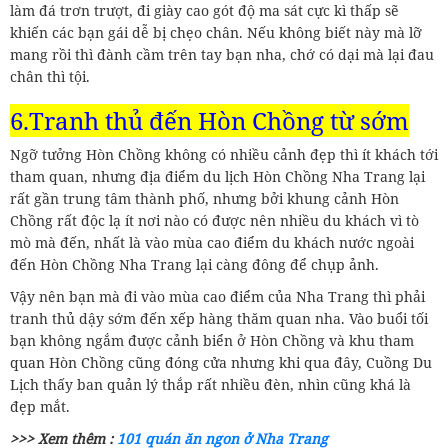
làm đá trơn trượt, đi giày cao gót độ ma sát cực kì thấp sẽ
khiến các bạn gái dễ bị chẹo chân. Nếu không biết này mà lỡ
mang rồi thì đành cầm trên tay bạn nha, chớ có dại mà lại đau
chân thì tội.
6.Tranh thủ đến Hòn Chồng từ sớm
Ngỡ tưởng Hòn Chồng không có nhiều cảnh đẹp thì ít khách tới
tham quan, nhưng địa điểm du lịch Hòn Chồng Nha Trang lại
rất gần trung tâm thành phố, nhưng bởi khung cảnh Hòn
Chồng rất độc lạ ít nơi nào có được nên nhiều du khách vì tò
mò mà đến, nhất là vào mùa cao điểm du khách nước ngoài
đến Hòn Chồng Nha Trang lại càng đông để chụp ảnh.
Vậy nên bạn mà đi vào mùa cao điểm của Nha Trang thì phải
tranh thủ dậy sớm đến xếp hàng thăm quan nha. Vào buổi tối
bạn không ngắm được cảnh biển ở Hòn Chồng và khu tham
quan Hòn Chồng cũng đóng cửa nhưng khi qua đây, Cuồng Du
Lịch thấy ban quản lý thắp rất nhiều đèn, nhìn cũng khá là
đẹp mắt.
>>> Xem thêm :
101 quán ăn ngon ở Nha Trang