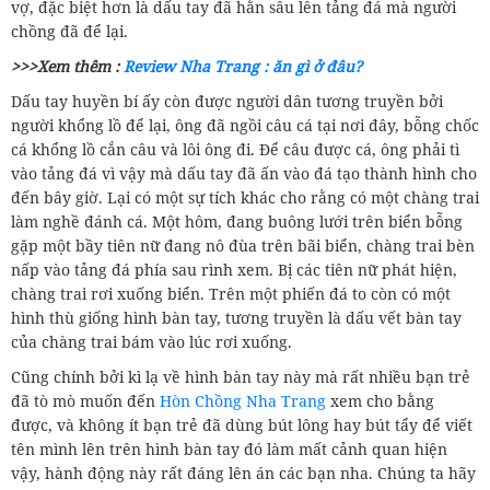
vợ, đặc biệt hơn là dấu tay đã hằn sâu lên tảng đá mà người
chồng đã để lại.
>>>Xem thêm :
Review Nha Trang : ăn gì ở đâu?
Dấu tay huyền bí ấy còn được người dân tương truyền bởi
người khổng lồ để lại, ông đã ngồi câu cá tại nơi đây, bỗng chốc
cá khổng lồ cắn câu và lôi ông đi. Để câu được cá, ông phải tì
vào tảng đá vì vậy mà dấu tay đã ấn vào đá tạo thành hình cho
đến bây giờ. Lại có một sự tích khác cho rằng có một chàng trai
làm nghề đánh cá. Một hôm, đang buông lưới trên biển bỗng
gặp một bầy tiên nữ đang nô đùa trên bãi biển, chàng trai bèn
nấp vào tảng đá phía sau rình xem. Bị các tiên nữ phát hiện,
chàng trai rơi xuống biển. Trên một phiến đá to còn có một
hình thù giống hình bàn tay, tương truyền là dấu vết bàn tay
của chàng trai bám vào lúc rơi xuống.
Cũng chính bởi kì lạ về hình bàn tay này mà rất nhiều bạn trẻ
đã tò mò muốn đến
Hòn Chồng Nha Trang
xem cho bằng
được, và không ít bạn trẻ đã dùng bút lông hay bút tẩy để viết
tên mình lên trên hình bàn tay đó làm mất cảnh quan hiện
vậy, hành động này rất đáng lên án các bạn nha. Chúng ta hãy