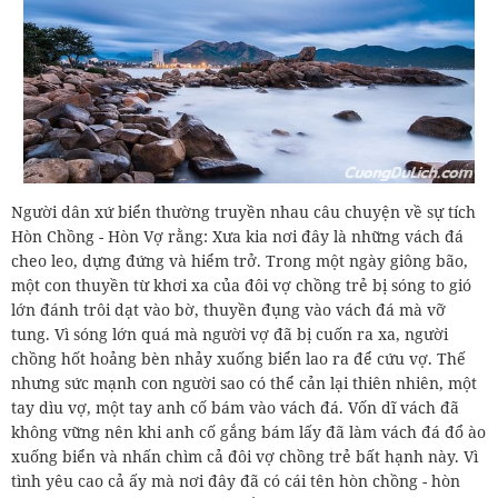
Người dân xứ biển thường truyền nhau câu chuyện về sự tích
Hòn Chồng - Hòn Vợ rằng: Xưa kia nơi đây là những vách đá
cheo leo, dựng đứng và hiểm trở. Trong một ngày giông bão,
một con thuyền từ khơi xa của đôi vợ chồng trẻ bị sóng to gió
lớn đánh trôi dạt vào bờ, thuyền đụng vào vách đá mà vỡ
tung. Vì sóng lớn quá mà người vợ đã bị cuốn ra xa, người
chồng hốt hoảng bèn nhảy xuống biển lao ra để cứu vợ. Thế
nhưng sức mạnh con người sao có thể cản lại thiên nhiên, một
tay dìu vợ, một tay anh cố bám vào vách đá. Vốn dĩ vách đã
không vững nên khi anh cố gắng bám lấy đã làm vách đá đổ ào
xuống biển và nhấn chìm cả đôi vợ chồng trẻ bất hạnh này. Vì
tình yêu cao cả ấy mà nơi đây đã có cái tên hòn chồng - hòn