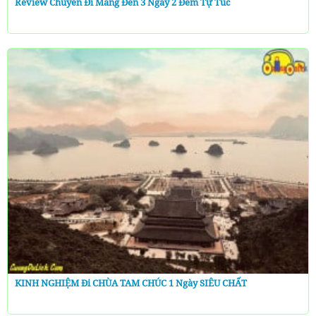
Review Chuyến Đi Măng Đen 3 Ngày 2 Đêm Tự Túc
KINH NGHIỆM Đi CHÙA TAM CHÚC 1 Ngày SIÊU CHẤT