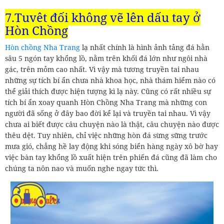
7.Tuyệt đối không vẽ lên dấu tay ở
Hòn Chồng
Hòn chồng Nha Trang
lạ nhất chính là hình ảnh tảng đá hằn
sâu 5 ngón tay khổng lồ, nằm trên khối đá lớn như ngôi nhà
gác, trên mỏm cao nhất. Vì vậy mà tương truyền tai nhau
những sự tích bí ẩn chưa nhà khoa học, nhà thám hiểm nào có
thể giải thích được hiện tượng kì lạ này. Cũng có rất nhiều sự
tích bí ẩn xoay quanh Hòn Chồng Nha Trang mà những con
người đã sống ở đây bao đời kể lại và truyền tai nhau. Vì vậy
chưa ai biết được câu chuyện nào là thật, câu chuyện nào được
thêu dệt. Tuy nhiên, chỉ việc những hòn đá sừng sững trước
mưa gió, chẳng hề lay động khi sóng biển hàng ngày xô bờ hay
việc bàn tay khổng lồ xuất hiện trên phiến đá cũng đã làm cho
chúng ta nôn nao và muốn nghe ngay tức thì.