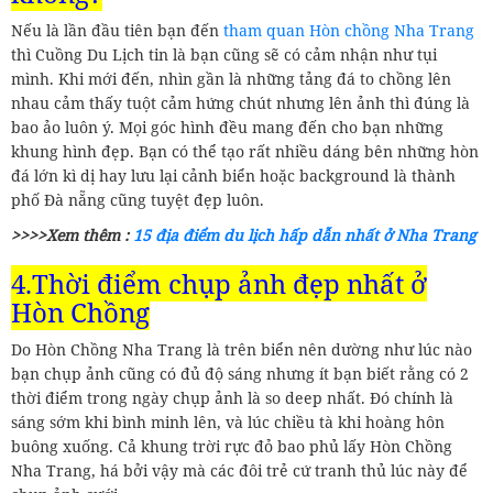
Nếu là lần đầu tiên bạn đến
tham quan Hòn chồng Nha Trang
thì Cuồng Du Lịch tin là bạn cũng sẽ có cảm nhận như tụi
mình. Khi mới đến, nhìn gần là những tảng đá to chồng lên
nhau cảm thấy tuột cảm hứng chút nhưng lên ảnh thì đúng là
bao ảo luôn ý. Mọi góc hình đều mang đến cho bạn những
khung hình đẹp. Bạn có thể tạo rất nhiều dáng bên những hòn
đá lớn kì dị hay lưu lại cảnh biển hoặc background là thành
phố Đà nẵng cũng tuyệt đẹp luôn.
>>>>Xem thêm :
15 địa điểm du lịch hấp dẫn nhất ở Nha Trang
4.Thời điểm chụp ảnh đẹp nhất ở
Hòn Chồng
Do Hòn Chồng Nha Trang là trên biển nên dường như lúc nào
bạn chụp ảnh cũng có đủ độ sáng nhưng ít bạn biết rằng có 2
thời điểm trong ngày chụp ảnh là so deep nhất. Đó chính là
sáng sớm khi bình minh lên, và lúc chiều tà khi hoàng hôn
buông xuống. Cả khung trời rực đỏ bao phủ lấy Hòn Chồng
Nha Trang, há bởi vậy mà các đôi trẻ cứ tranh thủ lúc này để