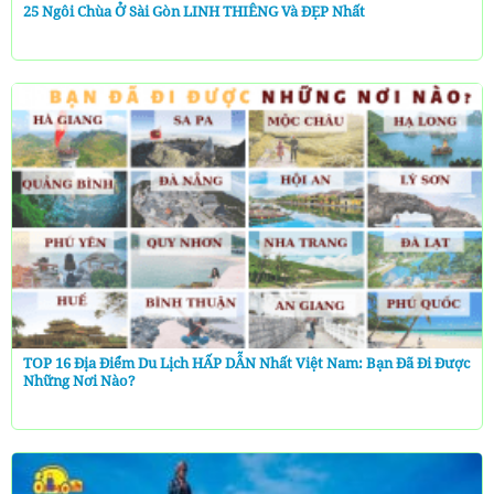
25 Ngôi Chùa Ở Sài Gòn LINH THIÊNG Và ĐẸP Nhất
TOP 16 Địa Điểm Du Lịch HẤP DẪN Nhất Việt Nam: Bạn Đã Đi Được
Những Nơi Nào?