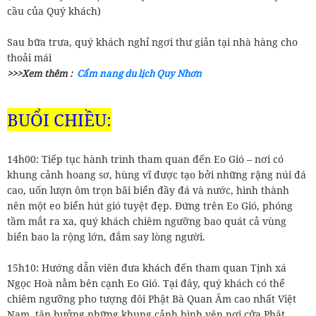
cầu của Quý khách)
Sau bữa trưa, quý khách nghỉ ngơi thư giản tại nhà hàng cho
thoải mái
>>>Xem thêm :
Cẩm nang du lịch Quy Nhơn
BUỔI CHIỀU:
14h00: Tiếp tục hành trình tham quan đến Eo Gió – nơi có
khung cảnh hoang sơ, hùng vĩ được tạo bởi những rặng núi đá
cao, uốn lượn ôm trọn bãi biển đầy đá và nước, hình thành
nên một eo biển hút gió tuyệt đẹp. Đứng trên Eo Gió, phóng
tầm mắt ra xa, quý khách chiêm ngưỡng bao quát cả vùng
biển bao la rộng lớn, đắm say lòng người.
15h10: Hướng dẫn viên đưa khách đến tham quan Tịnh xá
Ngọc Hoà nằm bên cạnh Eo Gió. Tại đây, quý khách có thể
chiêm ngưỡng pho tượng đôi Phật Bà Quan Âm cao nhất Việt
Nam, tận hưởng những khung cảnh bình yên nơi cửa Phật.