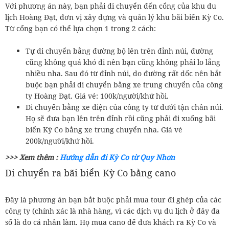
Với phương án này, bạn phải di chuyển đến cổng của khu du
lịch Hoàng Đạt, đơn vị xây dựng và quản lý khu bãi biển Kỳ Co.
Từ cổng bạn có thể lựa chọn 1 trong 2 cách:
Tự di chuyển bằng đường bộ lên trên đỉnh núi, đường
cũng không quá khó đi nên bạn cũng không phải lo lắng
nhiều nha. Sau đó từ đỉnh núi, do đường rất dốc nên bắt
buộc bạn phải di chuyển bằng xe trung chuyển của công
ty Hoàng Đạt. Giá vé: 100k/người/khứ hồi.
Di chuyển bằng xe điện của công ty từ dưới tận chân núi.
Họ sẽ đưa bạn lên trên đỉnh rồi cũng phải đi xuống bãi
biển Kỳ Co bằng xe trung chuyển nha. Giá vé
200k/người/khứ hồi.
>>> Xem thêm :
Hướng dẫn đi Kỳ Co từ Quy Nhơn
Di chuyển ra bãi biển Kỳ Co bằng cano
Đây là phương án bạn bắt buộc phải mua tour đi ghép của các
công ty (chính xác là nhà hàng, vì các dịch vụ du lịch ở đây đa
số là do cá nhân làm. Họ mua cano để đưa khách ra Kỳ Co và