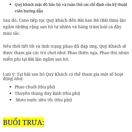
Quý khách mặc đồ bảo hộ và tuân thủ các chỉ định của kỹ thuật
viên hướng dẫn
Sau đó, Cano tiếp tục Quý khách đến Bãi San Hô (Bãi Dứa) lặn
ngắm những rặng san hô tự nhiên và hàng trăm loài cá đầy
màu sắc.
Nếu thời tiết tốt và tình trạng phao đủ đáp ứng, Quý Khách sẽ
được tham gia các trò chơi như: Phao thiên nga, Phao thú nhún
miễn phí tại Bãi lặn ngắm san hô.
Lưu ý: Tại bãi san hô Quý Khách có thể tham gia một số hoạt
động như:
Phao chuối (thu phí)
Thuyền thúng đáy kính (thu phí)
Moto nước siêu tốc (thu phí)
BUỔI TRƯA: