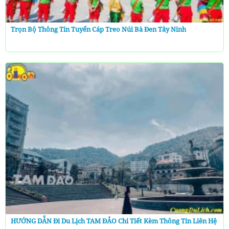
Trọn Bộ Thông Tin Tuyến Cáp Treo Núi Bà Đen Tây Ninh
HƯỚNG DẪN Đi Du Lịch TAM ĐẢO Chi Tiết Kèm Thông Tin Liên Hệ