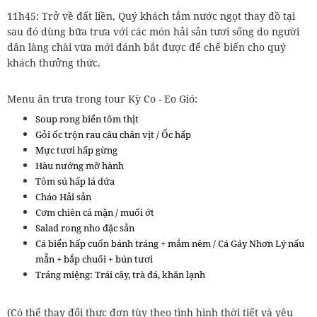
11h45: Trở về đất liền, Quý khách tắm nước ngọt thay đồ tại
sau đó dùng bữa trưa với các món hải sản tươi sống do người
dân làng chài vừa mới đánh bắt được để chế biến cho quý
khách thưởng thức.
Menu ăn trưa trong tour Kỳ Co - Eo Gió:
Soup rong biển tôm thịt
Gỏi ốc trộn rau câu chân vịt / Ốc hấp
Mực tươi hấp gừng
Hàu nướng mỡ hành
Tôm sú hấp lá dứa
Cháo Hải sản
Cơm chiên cá mặn / muối ớt
Salad rong nho đặc sản
Cá biển hấp cuốn bánh tráng + mắm nêm / Cá Gáy Nhơn Lý nấu
mẵn + bắp chuối + bún tươi
Tráng miệng: Trái cây, trà đá, khăn lạnh
(Có thể thay đổi thực đơn tùy theo tình hình thời tiết và yêu