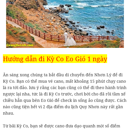
Hướng dẫn đi Kỳ Co Eo Gió 1 ngày
Ăn sáng xong chúng ta bắt đầu di chuyển đến Nhơn Lý để đi
Kỳ Co. Bạn có thể mua vé cano, mất khoảng 15 phút chạy cano
là ra tới đảo. lưu ý rằng các bạn cũng có thể đi theo hành trình
ngược lại nha, tức là đi Kỳ Co trước, chơi bời cho đã rồi tầm xế
chiều hẵn qua bên Eo Gió để check in sống ảo cũng được. Cách
nào cũng tiện hết vì 2 địa điểm du lịch Quy Nhơn này rất gần
nhau.
Từ bãi Kỳ Co, bạn sẽ được cano đưa dạo quanh một số điểm