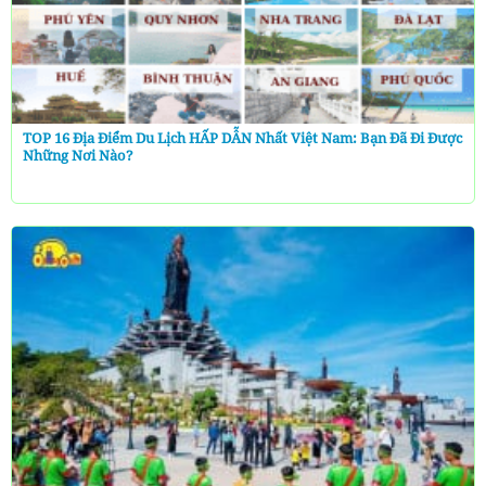
TOP 16 Địa Điểm Du Lịch HẤP DẪN Nhất Việt Nam: Bạn Đã Đi Được
Những Nơi Nào?