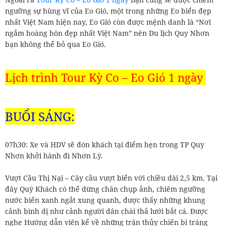
ngưỡng sự hùng vĩ của Eo Gió, một trong những Eo biển đẹp
nhất Việt Nam hiện nay, Eo Gió còn được mệnh danh là “Nơi
ngắm hoàng hôn đẹp nhất Việt Nam” nên Du lịch Quy Nhơn
bạn không thể bỏ qua Eo Gió.
Lịch trình Tour Kỳ Co – Eo Gió 1 ngày
BUỔI SÁNG:
07h30: Xe và HDV sẽ đón khách tại điểm hẹn trong TP Quy
Nhơn khởi hành đi Nhơn Lý.
Vượt Cầu Thị Nại – Cây cầu vượt biển với chiều dài 2,5 km. Tại
đây Quý Khách có thể dừng chân chụp ảnh, chiêm ngưỡng
nước biển xanh ngắt xung quanh, được thấy những khung
cảnh bình dị như cảnh người dân chài thả lưới bắt cá. Được
nghe Hướng dẫn viên kể về những trận thủy chiến bi tráng