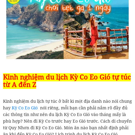
Kinh nghiệm du lịch Kỳ Co Eo Gió tự túc
từ A đến Z
Kinh nghiệm du lịch tự túc ở bất kì một địa danh nào nói chung
hay
Kỳ Co Eo Gió
nói riêng, mỗi bạn cần phải nắm rõ đầy đủ
các thông tin như nên du lịch Kỳ Co Eo Gió vào tháng mấy là
phù hợp? Nên đi Kỳ Co trước hay Eo Gió trước. Cách di chuyển
từ Quy Nhơn đi Kỳ Co Eo Gió. Món ăn nào bạn nhất định phải
ăn khi đến Kỳ Co Eo Gió? Lịch trình du lịch Kỳ Co Eo Gió…