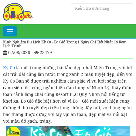
Toggle
navigation
Kinh Nghiệm Du Lịch Kỳ Co - Eo Gió Trong 1 Ngày Chi Tiết Nhất Có Kèm
Lịch Trình
07/08/2026
23479
Kỳ Co
là một trong những bãi tắm đẹp nhất Miền Trung với bờ
cát trải dài cùng làn nước trong xanh 2 màu tuyệt đẹp, đến với
Kỳ Co Bạn sẽ được trải nghiệm cảm giác vi vu lướt sóng trên
cano siêu tốc, cùng ngắm biển đảo hùng vĩ Nhơn Lý, thấy được
toàn cảnh làng chài cùng Resort FLC Quy Nhơn nổi tiếng từ
khơi xa. Eo Gió đặc biệt hơn cả vì Eo
Gió mới xuất hiện cung
đường đi bộ tuyệt đẹp trên lưng chừng dãy núi, với hàng ngàn
bậc thang được dựng với tay vịn an toàn, đẹp mắt và nổi bật
với màu đỏ gạch, trắng.