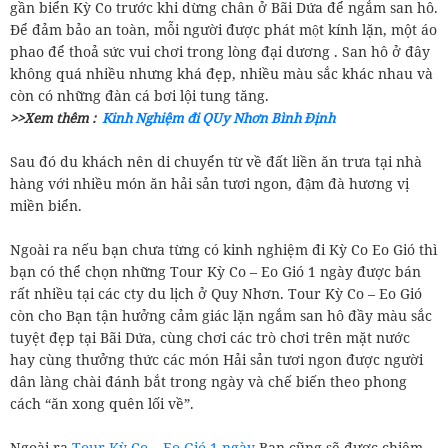
gần biển Kỳ Co trước khi dừng chân ở Bãi Dứa để ngắm san hô.
Để đảm bảo an toàn, mỗi người được phát một kính lặn, một áo
phao để thoả sức vui chơi trong lòng đại dương . San hô ở đây
không quá nhiều nhưng khá đẹp, nhiều màu sắc khác nhau và
còn có những đàn cá bơi lội tung tăng.
>>Xem thêm :
Kinh Nghiệm đi QUy Nhơn Bình Định
Sau đó du khách nên di chuyển từ về đất liền ăn trưa tại nhà
hàng với nhiều món ăn hải sản tươi ngon, đậm đà hương vị
miền biển.
Ngoài ra nếu bạn chưa từng có kinh nghiệm đi Kỳ Co Eo Gió thì
bạn có thể chọn những Tour Kỳ Co – Eo Gió 1 ngày được bán
rất nhiều tại các cty du lịch ở Quy Nhơn. Tour Kỳ Co – Eo Gió
còn cho Bạn tận hưởng cảm giác lặn ngắm san hô đầy màu sắc
tuyệt đẹp tại Bãi Dứa, cùng chơi các trò chơi trên mặt nước
hay cùng thưởng thức các món Hải sản tươi ngon được người
dân làng chài đánh bắt trong ngày và chế biến theo phong
cách “ăn xong quên lối về”.
Ngoài ra
Tour Kỳ Co – Eo Gió 1 ngày
Bạn cũng sẽ được chiêm