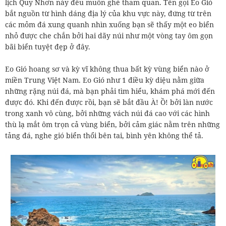
lịch Quy Nhơn này đều muốn ghé tham quan. Tên gọi Eo Gió
bắt nguồn từ hình dáng địa lý của khu vực này, đứng từ trên
các mỏm đá xung quanh nhìn xuống bạn sẽ thấy một eo biển
nhỏ được che chắn bởi hai dãy núi như một vòng tay ôm gọn
bãi biển tuyệt đẹp ở đây.
Eo Gió hoang sơ và kỳ vĩ không thua bất kỳ vùng biển nào ở
miền Trung Việt Nam. Eo Gió như 1 điều kỳ diệu nằm giữa
những rặng núi đá, mà bạn phải tìm hiểu, khám phá mới đến
được đó. Khi đến được rồi, bạn sẽ bắt đầu À! Ồ! bởi làn nước
trong xanh vô cùng, bởi những vách núi đá cao với các hình
thù lạ mắt ôm trọn cả vùng biển, bởi cảm giác nằm trên những
tảng đá, nghe gió biển thổi bên tai, bình yên không thể tả.