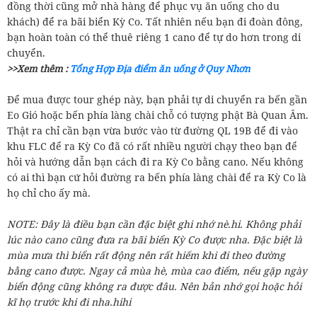
đồng thời cũng mở nhà hàng để phục vụ ăn uống cho du
khách) để ra bãi biển Kỳ Co. Tất nhiên nếu bạn đi đoàn đông,
bạn hoàn toàn có thể thuê riêng 1 cano để tự do hơn trong di
chuyển.
>>Xem thêm :
Tổng Hợp Địa điểm ăn uống ở Quy Nhơn
Để mua được tour ghép này, bạn phải tự di chuyển ra bến gần
Eo Gió hoặc bến phía làng chài chỗ có tượng phật Bà Quan Âm.
Thật ra chỉ cần bạn vừa bước vào từ đường QL 19B để đi vào
khu FLC để ra Kỳ Co đã có rất nhiều người chạy theo bạn để
hỏi và hướng dẫn bạn cách đi ra Kỳ Co bằng cano. Nếu không
có ai thì bạn cứ hỏi đường ra bến phía làng chài để ra Kỳ Co là
họ chỉ cho ấy mà.
NOTE: Đây là điều bạn cần đặc biệt ghi nhớ nè.hi. Không phải
lúc nào cano cũng đưa ra bãi biển Kỳ Co được nha. Đặc biệt là
mùa mưa thì biển rất động nên rất hiếm khi đi theo đường
bằng cano được. Ngay cả mùa hè, mùa cao điểm, nếu gặp ngày
biển động cũng không ra được đâu. Nên bản nhớ gọi hoặc hỏi
kĩ họ trước khi đi nha.hihi