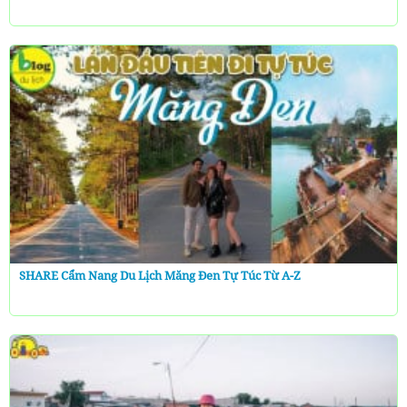
SHARE Cẩm Nang Du Lịch Măng Đen Tự Túc Từ A-Z