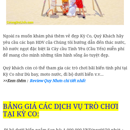
Ngoài ra muốn khám phá thêm vẻ đẹp Kỳ Co, Quý Khách hãy
yêu cầu các bạn HDV của Chúng tôi hướng dẫn đến thác nước,
hồ nước ngọt đặc biệt là Cây cầu Tình Yêu (Cầu Yến) miễn phí
để mang cho mình những tấm hình sống ảo tuyệt đẹp.
Quý khách còn có thể tham gia các trò chơi bãi biển tính phí tại
Kỳ Co như Dù bay, moto nước, đi bộ dưới biển v.v…
>>Xem thêm :
Review Quy Nhơn chi tiết nhất
BẢNG GIÁ CÁC DỊCH VỤ TRÒ CHƠI
TẠI KỲ CO:
Đi bộ dưới biển ngắm San hô: 1.000.000 VND/người/20 phút +