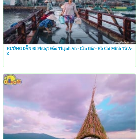
HƯỚNG DẪN Đi Phượt Đảo Thạnh An - Cần Giờ - Hồ Chí Minh Từ A-
Z