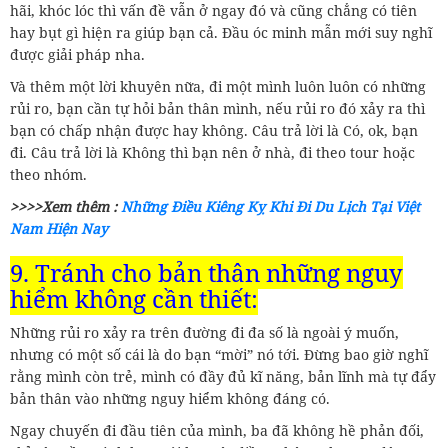
hãi, khóc lóc thì vấn đề vẫn ở ngay đó và cũng chẳng có tiên
hay bụt gì hiện ra giúp bạn cả. Đầu óc minh mẫn mới suy nghĩ
được giải pháp nha.
Và thêm một lời khuyên nữa, đi một mình luôn luôn có những
rủi ro, bạn cần tự hỏi bản thân mình, nếu rủi ro đó xảy ra thì
bạn có chấp nhận được hay không. Câu trả lời là Có, ok, bạn
đi. Câu trả lời là Không thì bạn nên ở nhà, đi theo tour hoặc
theo nhóm.
>>>>Xem thêm :
Những Điều Kiêng Kỵ Khi Đi Du Lịch Tại Việt
Nam Hiện Nay
9. Tránh cho bản thân những nguy
hiểm không cần thiết:
Những rủi ro xảy ra trên đường đi đa số là ngoài ý muốn,
nhưng có một số cái là do bạn “mời” nó tới. Đừng bao giờ nghĩ
rằng mình còn trẻ, mình có đầy đủ kĩ năng, bản lĩnh mà tự đẩy
bản thân vào những nguy hiểm không đáng có.
Ngay chuyến đi đầu tiên của mình, ba đã không hề phản đối,