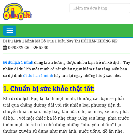
Toggle
navigation
Đi Du Lịch 1 Mình Mà Bỏ Qua 1 Điều Này Thì HỐI HẬN KHÔNG KỊP
06/08/2026
5330
Đi du lịch 1 mình
đang là xu hướng được nhiều bạn trẻ ưa xê dịch . Tuy
nhiên đi du lịch một mình có rất nhiều nguy hiểm tiềm tàng .Nếu bạn
có dự định
đi du lịch 1 mình
hãy lưu lại ngay những lưu ý sau nhé.
1. Chuẩn bị sức khỏe thật tốt:
Khi đi du lịch Bụi, lại là đi một mình, thường các bạn sẽ phải
trải qua chặng đường dài với rất nhiều loại phương tiện di
chuyển khác nhau: máy bay, tàu lửa, ô tô, xe máy, xe bus, phà,
đi bộ,… với một chiếc ba lô nhẹ cũng 10kg sau lưng, phía trước
thêm một chiếc ba lô nhỏ đựng những “nhu yếu phẩm” bạn
thường xuyên sử dụng như máy ảnh, nước uống, đồ ăn nhẹ,