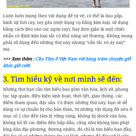
Luôn luôn mang theo vật dụng để tự vệ, có thể là dao gấp,
bình xịt hơi cay, tay gấu (một dụng cụ bằng kim loại, sử dụng
bằng cách đeo vào các ngón tay), hay đơn giản là một chiếc
nhẫn có đính kim loại sắc có khả năng sát thương. Không mong
phải sử dụng đến những thứ này nhưng “cẩn tắc vô áy náy”
mà.
>>> Xem thêm :
Cầu Tõm ở Việt Nam với hàng trăm chuyện giở
khóc giở cười
3. Tìm hiểu kỹ về nơi mình sẽ đến:
Những thứ bạn cần tìm hiểu bao gồm văn hóa, lịch sử, phong
tục tập quán, điều kiện sinh hoạt, thời tiết, giao thông, các
điểm tham quan, đặc sản. Có được những thứ này, bạn sẽ dễ
dàng có sự chuẩn bị cho bản thân, từ những vật dụng đã nêu ở
mục số 2 cho đến tâm lý vững vàng, không bị shock văn hóa,
không bỏ lỡ các điểm đến hấp dẫn, cũng như không làm phật
lòng dân địa phương. Đương nhiên, đó chỉ là tìm hiểu ban đầu,
đôi lúc sẽ có những thông tin sai lệch, nhưng đó đâu phải vấn