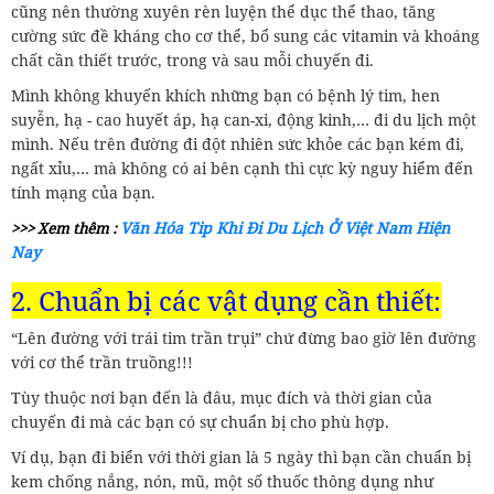
cũng nên thường xuyên rèn luyện thể dục thể thao, tăng
cường sức đề kháng cho cơ thể, bổ sung các vitamin và khoáng
chất cần thiết trước, trong và sau mỗi chuyến đi.
Mình không khuyến khích những bạn có bệnh lý tim, hen
suyễn, hạ - cao huyết áp, hạ can-xi, động kinh,… đi du lịch một
mình. Nếu trên đường đi đột nhiên sức khỏe các bạn kém đi,
ngất xỉu,… mà không có ai bên cạnh thì cực kỳ nguy hiểm đến
tính mạng của bạn.
Văn Hóa Tip Khi Đi Du Lịch Ở Việt Nam Hiện
>>> Xem thêm :
Nay
2. Chuẩn bị các vật dụng cần thiết:
“Lên đường với trái tim trần trụi” chứ đừng bao giờ lên đường
với cơ thể trần truồng!!!
Tùy thuộc nơi bạn đến là đâu, mục đích và thời gian của
chuyến đi mà các bạn có sự chuẩn bị cho phù hợp.
Ví dụ, bạn đi biển với thời gian là 5 ngày thì bạn cần chuẩn bị
kem chống nắng, nón, mũ, một số thuốc thông dụng như