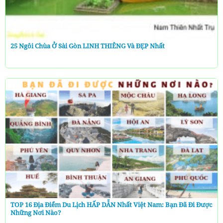
25 Ngôi Chùa Ở Sài Gòn LINH THIÊNG Và ĐẸP Nhất
TOP 16 Địa Điểm Du Lịch HẤP DẪN Nhất Việt Nam: Bạn Đã Đi Được
Những Nơi Nào?