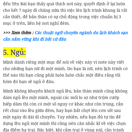
đến Yên Bái bạn thấy quá thích nơi này, quyết định ở lại luôn
cho hết 7 ngày đi chăng nữa thì việc lên lịch trình khung là rất
cẩn thiết, để bản thân có sự chủ động trong việc chuẩn bị 3
mục ở trên, liên hệ nơi nghỉ đêm.
>>> Xem thêm :
Các thuật ngữ chuyên ngành du lịch khách sạn
cần nắm vững khi đi bất cứ đâu
5. Ngủ:
Mình dành riêng một mục để nói về việc này vì note này viết
cho những bạn nữ đi một mình. Do bạn là nữ, nên lịch trình có
thế nào thì bạn cũng phải luôn luôn chắc một điều rằng tối
hôm đó bạn sẽ ngủ ở đâu.
Mình không khuyến khích ngủ lều, bản thân mình cũng không
dám ngủ lều một mình, ngoài các mối lo sợ như trộm cướp
hiếp dâm thì còn có một số nguy cơ khác như côn trùng, rắn
rết chui vào lều giữa đêm, hay bạn bất chợt lên cơn sốt sau
một ngày di dài di chuyển. Tuy nhiên, nếu bạn đủ tự tin để
dựng lều ngủ một mình thì cũng nên cân nhắc kĩ về việc chọn
địa điểm hạ trại. Đặc biệt, khi cắm trại ở vùng núi, cần tránh