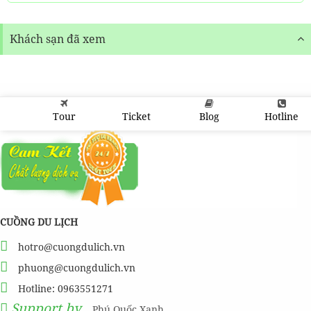
Khách sạn đã xem
Tour
Ticket
Blog
Hotline
CUỒNG DU LỊCH
hotro@cuongdulich.vn
phuong@cuongdulich.vn
Hotline: 0963551271
Support by
Phú Quốc Xanh