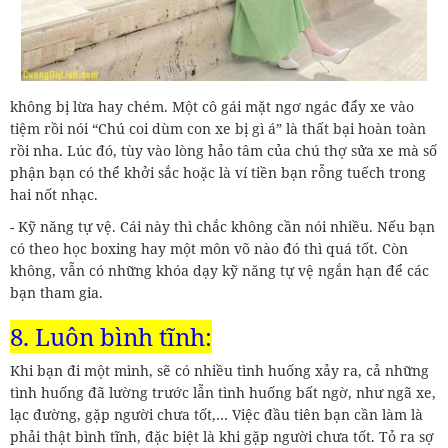
không bị lừa hay chém. Một cô gái mặt ngơ ngác đẩy xe vào
tiệm rồi nói “Chú coi dùm con xe bị gì á” là thất bại hoàn toàn
rồi nha. Lúc đó, tùy vào lòng hảo tâm của chú thợ sửa xe mà số
phận bạn có thể khởi sắc hoặc là ví tiền bạn rỗng tuếch trong
hai nốt nhạc.
- Kỹ năng tự vệ. Cái này thì chắc không cần nói nhiều. Nếu bạn
có theo học boxing hay một môn võ nào đó thì quá tốt. Còn
không, vẫn có những khóa dạy kỹ năng tự vệ ngắn hạn để các
bạn tham gia.
8. Luôn bình tĩnh:
Khi bạn đi một mình, sẽ có nhiều tình huống xảy ra, cả những
tình huống đã lường trước lẫn tình huống bất ngờ, như ngã xe,
lạc đường, gặp người chưa tốt,… Việc đầu tiên bạn cần làm là
phải thật bình tĩnh, đặc biệt là khi gặp người chưa tốt. Tỏ ra sợ