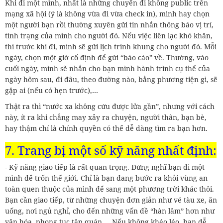
Khi đi một mình, nhất là những chuyến đi không public trên
mạng xã hội (ý là không vừa đi vừa check in), mình hay chọn
một người bạn rồi thường xuyên gửi tin nhắn thông báo vị trí,
tình trạng của mình cho người đó. Nếu việc liên lạc khó khăn,
thì trước khi đi, mình sẽ gửi lịch trình khung cho người đó. Mỗi
ngày, chọn một giờ cố định để gửi “báo cáo” về. Thường, vào
cuối ngày, mình sẽ nhắn cho bạn mình hành trình cụ thể của
ngày hôm sau, đi đâu, theo đường nào, bằng phương tiện gì, sẽ
gặp ai (nếu có hẹn trước),…
Thật ra thì “nước xa không cứu được lửa gần”, nhưng với cách
này, ít ra khi chẳng may xảy ra chuyện, người thân, bạn bè,
hay thậm chí là chính quyền có thể dễ dàng tìm ra bạn hơn.
7. Trang bị một số kỹ năng nhất định:
- Kỹ năng giao tiếp là rất quan trọng. Đừng nghĩ bạn đi một
mình để trốn thế giới. Chỉ là bạn đang bước ra khỏi vùng an
toàn quen thuộc của mình để sang một phương trời khác thôi.
Bạn cần giao tiếp, từ những chuyện đơn giản như vé tàu xe, ăn
uống, nơi ngủ nghỉ, cho đến những vấn đề “hàn lâm” hơn như
văn hóa, phong tục tập quán,… Nếu không khéo léo, bạn dễ