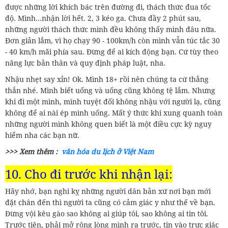
được những lời khích bác trên đường đi, thách thức đua tốc
độ. Mình…nhận lời hết. 2, 3 kéo ga. Chưa đầy 2 phút sau,
những người thách thức mình đều không thấy mình đâu nữa.
Đơn giản lắm, vì họ chạy 90 - 100km/h còn mình vẫn túc tắc 30
- 40 km/h mãi phía sau. Đừng để ai kích động bạn. Cứ tùy theo
năng lực bản thân và quy định pháp luật, nha.
Nhậu nhẹt say xỉn! Ok. Mình 18+ rồi nên chúng ta cứ thẳng
thắn nhé. Mình biết uống và uống cũng không tệ lắm. Nhưng
khi đi một mình, mình tuyệt đối không nhậu với người lạ, cũng
không để ai nài ép mình uống. Mất ý thức khi xung quanh toàn
những người mình không quen biết là một điều cực kỳ nguy
hiểm nha các bạn nữ.
>>> Xem thêm :
văn hóa du lịch ở Việt Nam
10. Cho đi trước khi nhận lại:
Hãy nhớ, bạn nghi kỵ những người dân bản xứ nơi bạn mới
đặt chân đến thì người ta cũng có cảm giác y như thế về bạn.
Đừng vội kêu gào sao không ai giúp tôi, sao không ai tin tôi.
Trước tiên, phải mở rộng lòng mình ra trước, tin vào trực giác