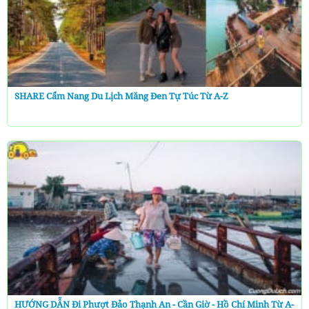
SHARE Cẩm Nang Du Lịch Măng Đen Tự Túc Từ A-Z
HƯỚNG DẪN Đi Phượt Đảo Thạnh An - Cần Giờ - Hồ Chí Minh Từ A-