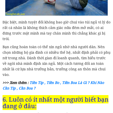
Đặc biệt, mình tuyệt đối không bao giờ chui vào túi ngủ vì lý do
rất cá nhân là không thích cảm giác nửa đêm mở mắt, có ai
đứng trước mặt mình mà tay chân mình thì chẳng khác gì bị
trói.
Bạn cũng hoàn toàn có thể xin ngủ nhờ nhà người dân. Nên
chọn những hộ gia đình có nhiều thế hệ, nhất định phải có phụ
nữ trong nhà. Dành thời gian đi loanh quanh, tìm hiểu trước
về ngôi nhà mình định xin ngủ. Một cách tương đối an toàn
nhất là cứ lựa nhà trưởng bản, trưởng công an thôn mà chui
vào.
>>> Xem thêm :
Tiền Tip , Tiền Bo , Tiền Boa Là Gì ? Khi Nào
Cần Tip , Cần Boa ?
6. Luôn có ít nhất một người biết bạn
đang ở đâu: