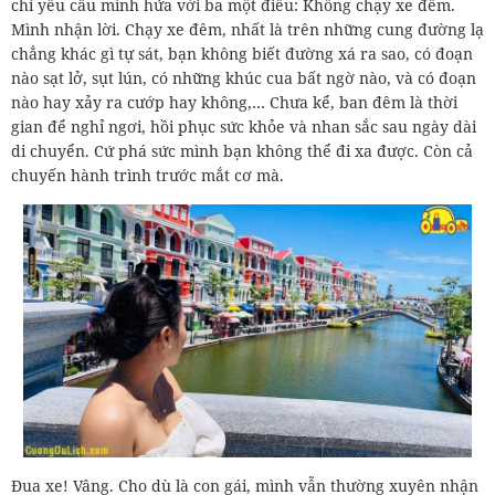
chỉ yêu cầu mình hứa với ba một điều: Không chạy xe đêm.
Mình nhận lời. Chạy xe đêm, nhất là trên những cung đường lạ
chẳng khác gì tự sát, bạn không biết đường xá ra sao, có đoạn
nào sạt lở, sụt lún, có những khúc cua bất ngờ nào, và có đoạn
nào hay xảy ra cướp hay không,… Chưa kể, ban đêm là thời
gian để nghỉ ngơi, hồi phục sức khỏe và nhan sắc sau ngày dài
di chuyển. Cứ phá sức mình bạn không thể đi xa được. Còn cả
chuyến hành trình trước mắt cơ mà.
Đua xe! Vâng. Cho dù là con gái, mình vẫn thường xuyên nhận