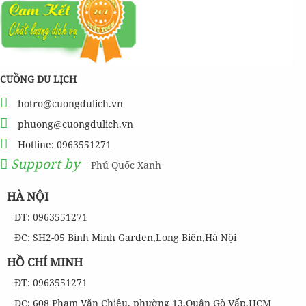
CUỒNG DU LỊCH
hotro@cuongdulich.vn
phuong@cuongdulich.vn
Hotline: 0963551271
Support by
Phú Quốc Xanh
HÀ NỘI
ĐT: 0963551271
ĐC: SH2-05 Bình Minh Garden,Long Biên,Hà Nội
HỒ CHÍ MINH
ĐT: 0963551271
ĐC: 608 Phạm Văn Chiêu, phường 13,Quận Gò Vấp,HCM