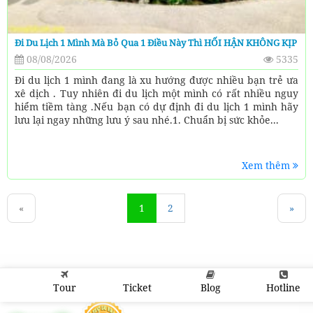
Đi Du Lịch 1 Mình Mà Bỏ Qua 1 Điều Này Thì HỐI HẬN KHÔNG KỊP
08/08/2026
5335
Đi du lịch 1 mình đang là xu hướng được nhiều bạn trẻ ưa
xê dịch . Tuy nhiên đi du lịch một mình có rất nhiều nguy
hiểm tiềm tàng .Nếu bạn có dự định đi du lịch 1 mình hãy
lưu lại ngay những lưu ý sau nhé.1. Chuẩn bị sức khỏe...
Xem thêm
«
1
2
»
Tour
Ticket
Blog
Hotline