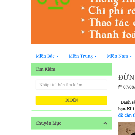
Miền Bắc
Miền Trung
Miền Nam
Tìm Kiếm
ĐỪNG
07/08
ĐI ĐẾN
Danh sá
Khi
bạn.
đồ cần t
Chuyên Mục