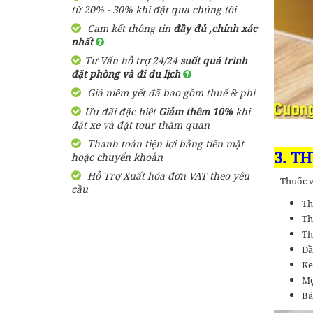
từ 20% - 30% khi đặt qua chúng tôi
Cam kết thông tin
đầy đủ ,chính xác
nhất
Tư Vấn hỗ trợ 24/24
suốt quá trình
đặt phòng và đi du lịch
Giá niêm yết đã bao gồm thuế & phí
Ưu đãi đặc biệt
Giảm thêm 10%
khi
đặt xe và đặt tour thăm quan
Thanh toán tiện lợi bằng tiền mặt
3. T
hoặc chuyển khoản
Hỗ Trợ Xuất hóa đơn VAT theo yêu
Thuốc và
cầu
Th
Th
Th
Dầ
Ke
Mộ
Bă