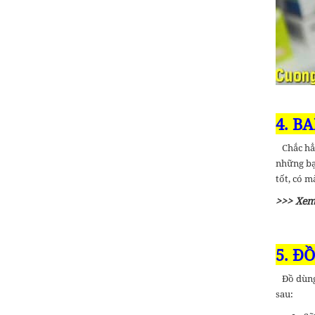
4. B
Chắc hẳn 
những bạ
tốt, có m
>>> Xem
5. Đ
Đồ dùng 
sau: