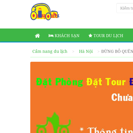
KHÁCH SẠN
TOUR DU LỊCH
Cẩm nang du lịch
Hà Nội
ĐỪNG BỎ QUÊN 1