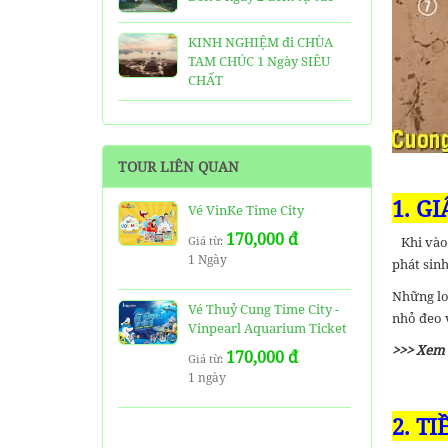
KINH NGHIỆM đi CHÙA
TAM CHÚC 1 Ngày SIÊU
CHẤT
25 Ngôi Chùa ở Sài Gòn
LINH THIÊNG và ĐẸP nhất
TOUR LIÊN QUAN
TOP 16 địa điểm du lịch
1. G
HẤP DẪN nhất việt nam:
Vé VinKe Time City
Bạn đã đi được những nơi
170,000 đ
nào?
Giá từ:
Khi vào 
1 Ngày
phát sinh
Trọn bộ thông tin tuyến
Những loạ
cáp treo Núi Bà Đen Tây
Vé Thuỷ Cung Time City -
nhỏ đeo 
Ninh
Vinpearl Aquarium Ticket
>>> Xem
170,000 đ
HƯỚNG DẪN đi du lịch
Giá từ:
1 ngày
TAM ĐẢO chi tiết kèm
thông tin liên hệ
2. T
SHARE Cẩm nang du lịch