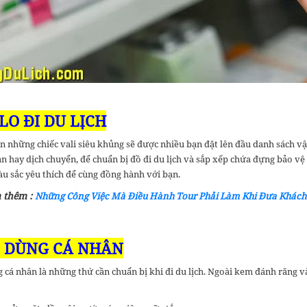
ALO ĐI DU LỊCH
những chiếc vali siêu khủng sẽ được nhiều bạn đặt lên đầu danh sách vật d
n hay dịch chuyển, để chuẩn bị đồ đi du lịch và sắp xếp chứa đựng bảo v
àu sắc yêu thích để cùng đồng hành với bạn.
 thêm :
Những Công Việc Mà Điều Hành Tour Phải Làm Khi Đưa Khách
Ồ DÙNG CÁ NHÂN
cá nhân là những thứ cần chuẩn bị khi đi du lịch. Ngoài kem đánh răng v