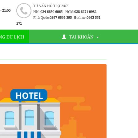
TƯ VẤN HỖ TRỢ 24/7
 - 21:00
HN:
024 6650 6065
- HCM:
028 6271 9982
Phú Quốc:
0297 6634 395
-Hotline:
0963 551
271
G DU LỊCH
TÀI KHOẢN