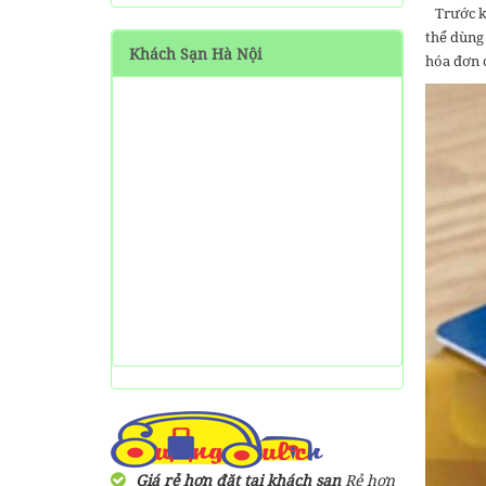
Măng Đen tự túc từ A-Z
Trước khi
thể dùng 
Khách Sạn Hà Nội
HƯỚNG DẪN đi phượt Đảo
hóa đơn c
Thạnh An - Cần Giờ - Hồ
Chí Minh từ A-Z
Hướng Dẫn Đi Tà Đùng -
Vịnh Hạ Long trên cạn ở
Tây Nguyên
Giá rẻ hơn đặt tại khách sạn
Rẻ hơn