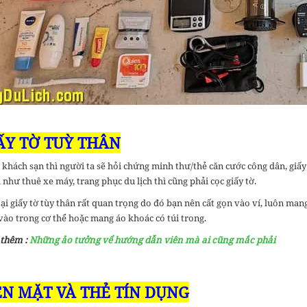
IẤY TỜ TUỲ THÂN
khách sạn thì người ta sẽ hỏi chứng minh thư/thẻ căn cước công dân, giấy
 như thuê xe máy, trang phục du lịch thì cũng phải cọc giấy tờ.
i giấy tờ tùy thân rất quan trọng do đó bạn nên cất gọn vào ví, luôn mang
vào trong cơ thể hoặc mang áo khoác có túi trong.
 thêm :
Những ảo tưởng vể hướng dẫn viên mà ai cũng mắc phải
IỀN MẶT VÀ THẺ TÍN DỤNG