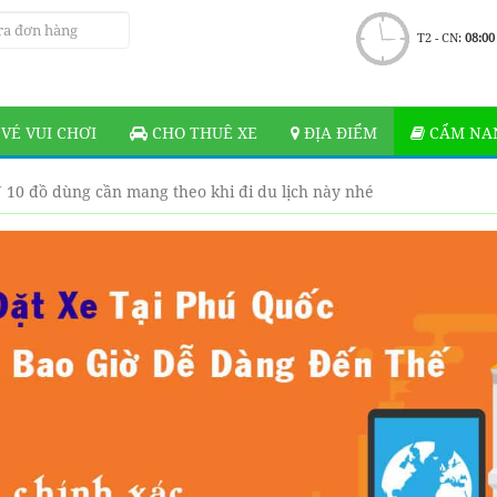
T2 - CN:
08:00
VÉ VUI CHƠI
CHO THUÊ XE
ĐỊA ĐIỂM
CẨM NAN
0 đồ dùng cần mang theo khi đi du lịch này nhé