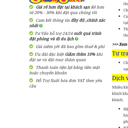
th
Giá rẻ hơn đặt tại khách sạn
Rẻ hơn
Ch
từ 20% - 30% khi đặt qua chúng tôi
Cá
Cam kết thông tin
đầy đủ ,chính xác
tạ
nhất
Th
Tư Vấn hỗ trợ 24/24
suốt quá trình
th
đặt phòng và đi du lịch
>>> Xem
Giá niêm yết đã bao gồm thuế & phí
Tư tr
Ưu đãi đặc biệt
Giảm thêm 10%
khi
đặt xe và đặt tour thăm quan
Cầ
Thanh toán tiện lợi bằng tiền mặt
sạ
hoặc chuyển khoản
Dịch 
Hỗ Trợ Xuất hóa đơn VAT theo yêu
cầu
Nhiều kh
khích khá
khách.
Đặ
hà
ph
Nế