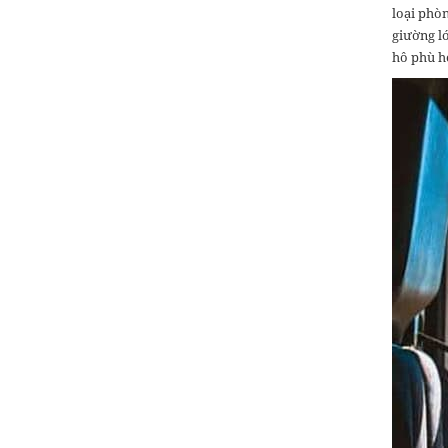
loại phò
giường l
hô phù h