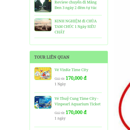
Review chuyến đi Măng
Đen 3 ngày 2 đêm tự túc
KINH NGHIỆM đi CHÙA
TAM CHÚC 1 Ngày SIÊU
CHẤT
25 Ngôi Chùa ở Sài Gòn
LINH THIÊNG và ĐẸP nhất
TOUR LIÊN QUAN
TOP 16 địa điểm du lịch
HẤP DẪN nhất việt nam:
Vé VinKe Time City
Bạn đã đi được những nơi
170,000 đ
nào?
Giá từ:
1 Ngày
Trọn bộ thông tin tuyến
cáp treo Núi Bà Đen Tây
Vé Thuỷ Cung Time City -
Ninh
Vinpearl Aquarium Ticket
170,000 đ
HƯỚNG DẪN đi du lịch
Giá từ:
1 ngày
TAM ĐẢO chi tiết kèm
thông tin liên hệ