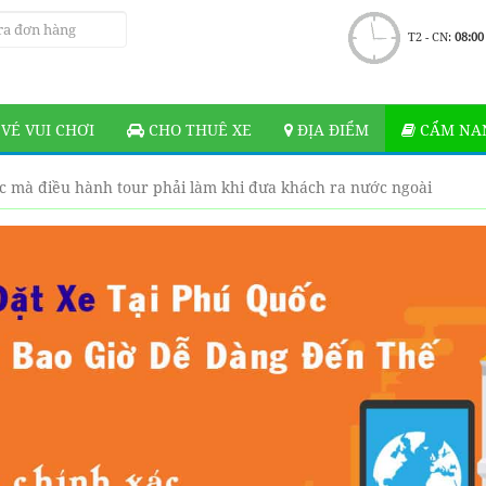
T2 - CN:
08:00
VÉ VUI CHƠI
CHO THUÊ XE
ĐỊA ĐIỂM
CẨM NAN
c mà điều hành tour phải làm khi đưa khách ra nước ngoài