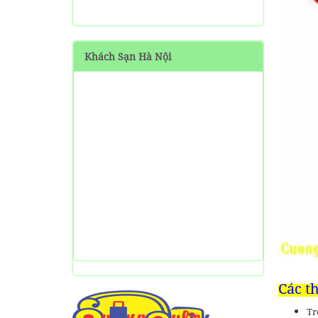
SHARE Cẩm nang du lịch
Măng Đen tự túc từ A-Z
Khách Sạn Hà Nội
HƯỚNG DẪN đi phượt Đảo
Thạnh An - Cần Giờ - Hồ
Chí Minh từ A-Z
Hướng Dẫn Đi Tà Đùng -
Vịnh Hạ Long trên cạn ở
Tây Nguyên
Các t
Tr