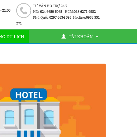
TƯ VẤN HỖ TRỢ 24/7
 - 21:00
HN:
024 6650 6065
- HCM:
028 6271 9982
Phú Quốc:
0297 6634 395
-Hotline:
0963 551
271
G DU LỊCH
TÀI KHOẢN