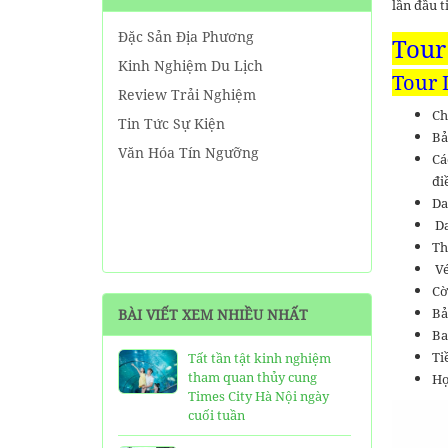
lần đầu t
Đặc Sản Địa Phương
Tour
Kinh Nghiệm Du Lịch
Tour 
Review Trải Nghiệm
Ch
Tin Tức Sự Kiện
Bả
Văn Hóa Tín Ngưỡng
Cá
đi
Da
Da
Th
Vé
Cờ
Bả
BÀI VIẾT XEM NHIỀU NHẤT
Ba
Ti
Tất tần tật kinh nghiệm
tham quan thủy cung
Họ
Times City Hà Nội ngày
cuối tuần