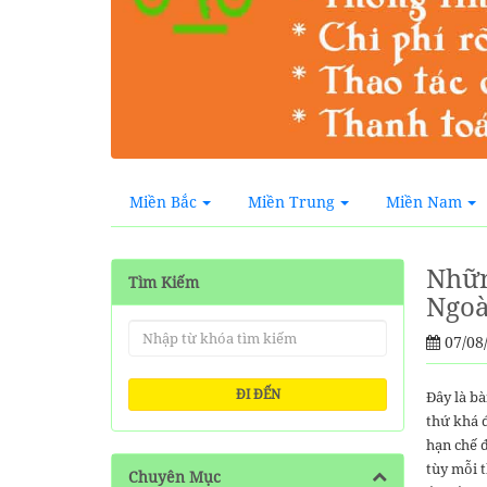
Miền Bắc
Miền Trung
Miền Nam
Nhữn
Tìm Kiếm
Ngoà
07/08
ĐI ĐẾN
Đây là bà
thứ khá đ
hạn chế đ
tùy mỗi 
Chuyên Mục