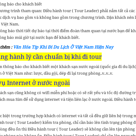
ông báo cho khách biết
ương trình tham quan: Điều hành tour ( Tour Leader) phải nắm tất cả các
c dịch vụ bao gồm và không bao gồm trong chương trình. Dặn khách nên lư
i Việt Nam.
ông báo thời tiết dự báo tại thời điểm đoàn tham quan tại nước bạn để kh
ông báo múi giờ tại nước bạn để khách biết.
Văn Hóa Tip Khi Đi Du Lịch Ở Việt Nam Hiện Nay
 thêm :
ang hành lý cần chuẩn bị khi đi tour
n thông báo cho khách biết một khách sạn nước ngoài (quốc gia đi du lịch
n ở Việt Nam như: lược, dầu gội, dép đi lại trong phòng..v..v..v.
vụ Internet ở nước ngoài
ách sạn cũng không có wifi miễn phí hoặc có sẽ rất yếu và tốc độ đường 
ch mua Sim để sử dụng internet và tiện liên lạc ở nước ngoài. Điều hành 
c biệt trong trường hợp khách có internet và tất cả đều giữ liên hệ trong 
nh tour ( Tour Leader) kiểm tra phòng, chỉ cần báo lên tình trạng phòng để
òng đều ổn thì Điều hành tour ( Tour Leader) sẽ không cần lên tận phòng
u phòng nào không ổn, Điều hành tour ( Tour Leader) chỉ cần lên ngay phòn