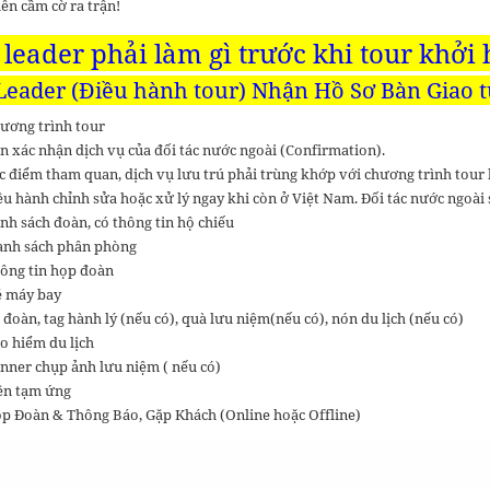
iên cầm cờ ra trận!
 leader phải làm gì trước khi tour khởi
Leader (Điều hành tour) Nhận Hồ Sơ Bàn Giao từ
ương trình tour
n xác nhận dịch vụ của đối tác nước ngoài (Confirmation).
c điểm tham quan, dịch vụ lưu trú phải trùng khớp với chương trình tour 
ều hành chỉnh sửa hoặc xử lý ngay khi còn ở Việt Nam. Đối tác nước ngoà
nh sách đoàn, có thông tin hộ chiếu
nh sách phân phòng
ông tin họp đoàn
 máy bay
 đoàn, tag hành lý (nếu có), quà lưu niệm(nếu có), nón du lịch (nếu có)
o hiểm du lịch
nner chụp ảnh lưu niệm ( nếu có)
ền tạm ứng
p Đoàn & Thông Báo, Gặp Khách (Online hoặc Offline)