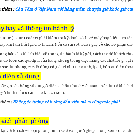
 thêm :
Cầu Tõm ở Việt Nam với hàng trăm chuyện giở khóc giở cư
y bay và thông tin hành lý
 tour ( Tour Leader) phải kiểm tra kỹ danh sách vé máy bay, kiểm tra tên
bay khi làm thủ tục cho khách. Nếu có sai sót, báo ngay về cho bộ phận đi
ông báo cho khách biết về thông tin hành lý ký gởi, xách tay để khách ch
n dò luôn các qui định của hàng không trong việc mang các chất lỏng, vật
n sạc dự phòng, các đồ dùng có giá trị như máy tính, ipad, bóp ví, điện t
 điện sử dụng
uốc gia sẽ không sử dụng ổ điện 2 chấu như ở Việt Nam. Nên lưu ý khách đ
 gởi hình mẫu ổ cắm cho khách xem.
 thêm :
Những ảo tưởng vể hướng dẫn viên mà ai cũng mắc phải
sách phân phòng
 lại với khách về loại phòng mình sẽ ở và người ghép chung xem coi có đú