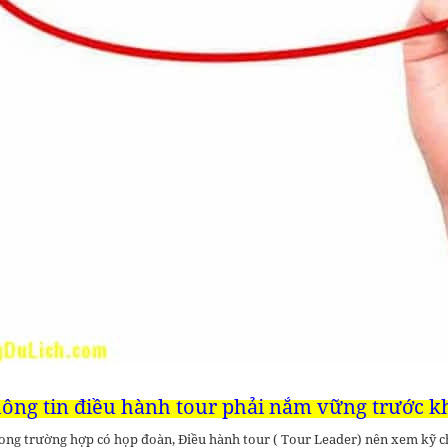
hông tin điều hành tour phải nắm vững trước k
ong trường hợp có họp đoàn, Điều hành tour ( Tour Leader) nên xem kỹ c