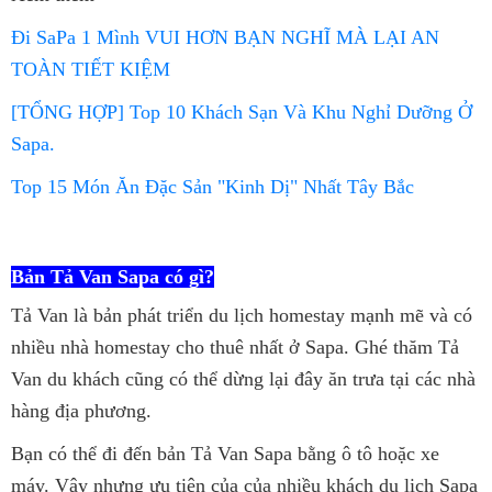
Đi SaPa 1 Mình VUI HƠN BẠN NGHĨ MÀ LẠI AN
TOÀN TIẾT KIỆM
[TỔNG HỢP] Top 10 Khách Sạn Và Khu Nghỉ Dưỡng Ở
Sapa.
Top 15 Món Ăn Đặc Sản "Kinh Dị" Nhất Tây Bắc
Bản Tả Van Sapa
có gì?
Tả Van là bản phát triển du lịch homestay mạnh mẽ và có
nhiều nhà homestay cho thuê nhất ở Sapa. Ghé thăm Tả
Van du khách cũng có thể dừng lại đây ăn trưa tại các nhà
hàng địa phương.
Bạn có thể đi đến bản Tả Van Sapa bằng ô tô hoặc xe
máy. Vậy nhưng ưu tiên của của nhiều khách du lịch Sapa