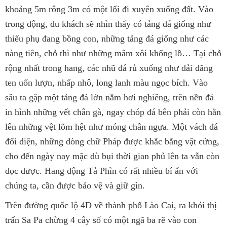
khoảng 5m rông 3m có một lối đi xuyên xuống đất. Vào
trong động, du khách sẽ nhìn thấy có tảng đá giống như
thiếu phụ đang bồng con, những tảng đá giống như các
nàng tiên, chỗ thì như những mâm xôi khổng lồ… Tại chỗ
rộng nhất trong hang, các nhũ đá rủ xuống như dải đăng
ten uốn lượn, nhấp nhô, long lanh màu ngọc bích. Vào
sâu ta gặp một tảng đá lớn nằm hơi nghiêng, trên nền đá
in hình những vết chân gà, ngay chóp đá bên phải còn hằn
lên những vệt lõm hệt như móng chân ngựa. Một vách đá
đối diện, những dòng chữ Pháp được khắc bằng vật cứng,
cho đến ngày nay mặc dù bụi thời gian phủ lên ta vẫn còn
đọc được. Hang động Tả Phìn có rất nhiều bí ẩn với
chúng ta, cần được bảo vệ và giữ gìn.
Trên đường quốc lộ 4D về thành phố Lào Cai, ra khỏi thị
trấn Sa Pa chừng 4 cây số có một ngã ba rẽ vào con