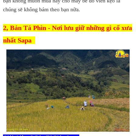
bạn không muốn mua hãy cho mấy bé đó viên kẹo là
chúng sẽ không bám theo bạn nữa.
2, Bản Tả Phìn - Nơi lưu giữ những gì cổ xưa
nhất Sapa