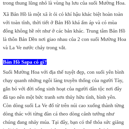
trong thung lũng nhỏ là vùng hạ lưu của suối Mường Hoa.
Xã Bản Hồ là một xã ít ỏi có khí hậu khác biệt hoàn toàn
với toàn tỉnh, thời tiết ở Bản Hồ khá ấm áp và có mùa
đông không hề rét như ở các bản khác. Trung tâm Bản Hồ
là thôn Bản Dền nơi giao nhau của 2 con suối Mường Hoa
và La Ve nước chảy trong vắt.
Bản Hồ Sapa
có gì?
Suối Mường Hoa với địa thế tuyệt đẹp, con suối yên bình
chạy quanh những ngôi làng truyền thống của người Tày,
gắn bó với đời sống sinh hoạt của người dân tộc nơi đây
đã tạo nên một bức tranh sơn thủy hữu tình, bình yên.
Còn dòng suối La Ve đổ từ trên núi cao xuống thành từng
dòng thác với từng đàn cá theo dòng cảnh tưởng như
chúng đang nhảy múa. Tại đây, bạn có thể thỏa sức giăng