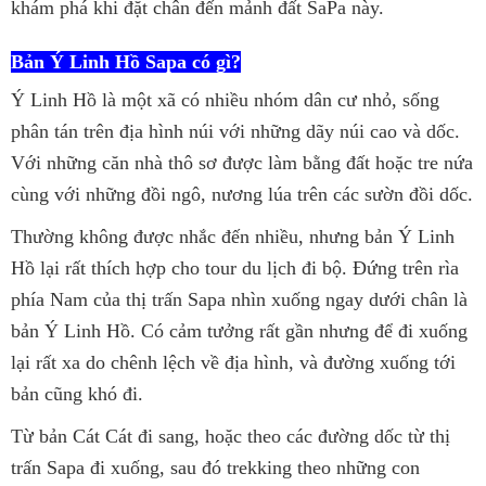
khám phá khi đặt chân đến mảnh đất SaPa này.
Bản Ý Linh Hồ Sapa
có gì?
Ý Linh Hồ là một xã có nhiều nhóm dân cư nhỏ, sống
phân tán trên địa hình núi với những dãy núi cao và dốc.
Với những căn nhà thô sơ được làm bằng đất hoặc tre nứa
cùng với những đồi ngô, nương lúa trên các sườn đồi dốc.
Thường không được nhắc đến nhiều, nhưng bản Ý Linh
Hồ lại rất thích hợp cho tour du lịch đi bộ. Đứng trên rìa
phía Nam của thị trấn Sapa nhìn xuống ngay dưới chân là
bản Ý Linh Hồ. Có cảm tưởng rất gần nhưng để đi xuống
lại rất xa do chênh lệch về địa hình, và đường xuống tới
bản cũng khó đi.
Từ bản Cát Cát đi sang, hoặc theo các đường dốc từ thị
trấn Sapa đi xuống, sau đó trekking theo những con