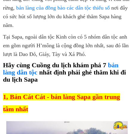
rừng,
bản làng của đồng bào các dân tộc thiểu số
nơi đây
có sức hút số lượng lớn du khách ghé thăm Sapa hàng
năm.
Tại Sapa, ngoài dân tộc Kinh còn có 5 nhóm dân tộc anh
em gồm người H’mông là cộng đồng lớn nhất, sau đó lần
lượt là Dao Đỏ, Giáy, Tày và Xá Phó.
Hãy cùng Cuồng du lịch khám phá 7
bản
làng dân tộc
nhất định phải ghé thăm khi đi
du lịch Sapa
1, Bản Cát Cát - bản làng Sapa gần trung
tâm nhất