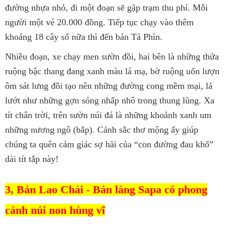
đường nhựa nhỏ, đi một đoạn sẽ gặp trạm thu phí. Mỗi
người một vé 20.000 đồng. Tiếp tục chạy vào thêm
khoảng 18 cây số nữa thì đến bản Tả Phìn.
Nhiều đoạn, xe chạy men sườn đồi, hai bên là những thửa
ruộng bậc thang đang xanh màu lá mạ, bờ ruộng uốn lượn
ôm sát lưng đồi tạo nên những đường cong mềm mại, lả
lướt như những gợn sóng nhấp nhô trong thung lũng. Xa
tít chân trời, trên sườn núi đá là những khoảnh xanh um
những nương ngô (bắp). Cảnh sắc thơ mộng ấy giúp
chúng ta quên cảm giác sợ hãi của “con đường đau khổ”
dài tít tắp này!
3, Bản Lao Chải - Bản làng Sapa có phong
cảnh núi non hùng vĩ