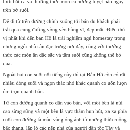
lưới bắt cá và thưởng thức món cá nướng tuyệt hảo ngay
trên bờ suối.
Để đi từ trên đường chính xuống tới bản du khách phải
trải qua cung đường vòng vèo hùng vĩ, đẹp mắt. Điều thú
vị nhất khi đến bản Hồ là trải nghiệm ngủ homestay trong
những ngôi nhà sàn đặc trưng nơi đây, cùng với thưởng
thức các món ăn đặc sắc và tắm suối cũng không thể bỏ
qua.
Ngoài hai con suối nổi tiếng này thì tại Bản Hồ còn có rất
nhiều dòng suối và ngọn thác nhỏ khác quanh co uốn lượn
ôm trọn quanh bản.
Từ con đường quanh co dẫn vào bản, với một bên là núi
cao sừng sững và một bên là vực thẳm hun hút, xa xa phía
cuối con đường là màu vàng óng ánh từ những thửa ruộng
bậc thang, lấp ló các nếp nhà của người dân tộc Tày và