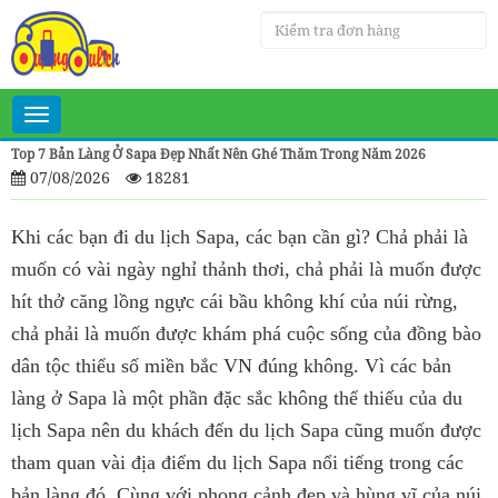
Toggle
navigation
Top 7 Bản Làng Ở Sapa Đẹp Nhất Nên Ghé Thăm Trong Năm 2026
07/08/2026
18281
Khi các bạn đi du lịch Sapa, các bạn cần gì? Chả phải là
muốn có vài ngày nghỉ thảnh thơi, chả phải là muốn được
hít thở căng lồng ngực cái bầu không khí của núi rừng,
chả phải là muốn được khám phá cuộc sống của đồng bào
dân tộc thiểu số miền bắc VN đúng không. Vì các bản
làng ở Sapa là một phần đặc sắc không thể thiếu của du
lịch Sapa nên du khách đến du lịch Sapa cũng muốn được
tham quan vài địa điểm du lịch Sapa nổi tiếng trong các
bản làng đó. Cùng với phong cảnh đẹp và hùng vĩ của núi