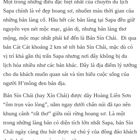
Một trong những điều đặc biệt nhất của chuyến du lịch
Sapa chính là vẻ đẹp hoang sơ, nhuốm màu thời gian của
những bản làng cổ. Hầu hết các bản làng tại Sapa đều giữ
nguyên vẹn nét mộc mạc, giản dị, nhưng bản làng thơ
mộng, mộc mạc nhất phải kể đến là Bản Sín Chải. Đi qua
bản Cát Cát khoảng 2 km sẽ tới bản Sín Chải, mặc dù có
vị trí khá gần thị trấn Sapa nhưng nơi đây không bị du
lịch hóa nhiều như các bản khác. Đây là địa điểm lý tưởng
cho du khách muốn quan sát và tìm hiểu cuộc sống của
người H’mông đen bản địa.
Bản Sín Chải (hay Xín Chải) được dãy Hoàng Liên Sơn
“ôm trọn vào lòng”, nằm ngay dưới chân núi đã tạo nên
khung cảnh “rất thơ” giữa núi rừng hoang sơ. Là một
trong những làng bản có diện tích lớn nhất Sapa, bản Sín
Chải ngày càng thu hút được sự chú ý của đông đảo khách