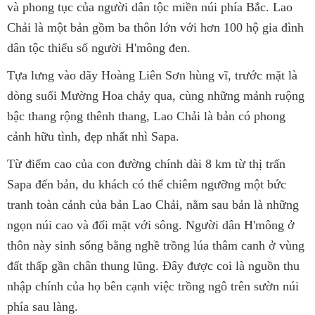
và phong tục của người dân tộc miền núi phía Bắc. Lao
Chải là một bản gồm ba thôn lớn với hơn 100 hộ gia đình
dân tộc thiểu số người H'mông đen.
Tựa lưng vào dãy Hoàng Liên Sơn hùng vĩ, trước mặt là
dòng suối Mường Hoa chảy qua, cùng những mảnh ruộng
bậc thang rộng thênh thang, Lao Chải là bản có phong
cảnh hữu tình, đẹp nhất nhì Sapa.
Từ điểm cao của con đường chính dài 8 km từ thị trấn
Sapa đến bản, du khách có thể chiêm ngưỡng một bức
tranh toàn cảnh của bản Lao Chải, nằm sau bản là những
ngọn núi cao và đối mặt với sông. Người dân H'mông ở
thôn này sinh sống bằng nghề trồng lúa thâm canh ở vùng
đất thấp gần chân thung lũng. Đây được coi là nguồn thu
nhập chính của họ bên cạnh việc trồng ngô trên sườn núi
phía sau làng.