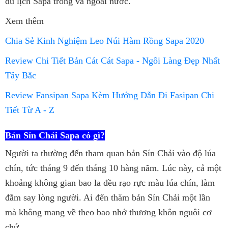
du lịch Sapa trong và ngoài nước.
Xem thêm
Chia Sẻ Kinh Nghiệm Leo Núi Hàm Rồng Sapa 2020
Review Chi Tiết Bản Cát Cát Sapa - Ngôi Làng Đẹp Nhất
Tây Bắc
Review Fansipan Sapa Kèm Hướng Dẫn Đi Fasipan Chi
Tiết Từ A - Z
Bản Sín Chải Sapa
có gì?
Người ta thường đến tham quan bản Sín Chải vào độ lúa
chín, tức tháng 9 đến tháng 10 hàng năm. Lúc này, cả một
khoảng không gian bao la đều rạo rực màu lúa chín, làm
đắm say lòng người. Ai đến thăm bản Sín Chải một lần
mà không mang về theo bao nhớ thương khôn nguôi cơ
chứ.