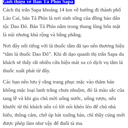
Giới thiệu về Bản Tả Phìn Sapa
Cách thị trấn Sapa khoảng 14 km về hướng đi thành phố
Lào Cai, bản Tả Phìn là nơi sinh sống của đồng bào dân
tộc Dao Đỏ. Bản Tả Phìn nằm trong thung lũng bốn mặt
là núi nhưng khá rộng và bằng phẳng.
Nơi đây nổi tiếng với lá thuốc tắm đã tạo nên thương hiệu
“tắm lá thuốc Dao Đỏ”. Khi đi dạo quanh thị trấn Sapa du
khách sẽ thấy rất nhiều cửa hiệu mát xa có dịch vụ tắm lá
thuốc xuất phát từ đây.
Các bạn nên lưu ý rằng trang phục mặc vào thăm bản
không mặc loại lanh trắng chưa nhuộm, đó là màu sắc của
tang lễ và khi gia chủ mời uống nước, uống rượu, nếu
khước từ thì khách nên có lời nói khéo léo để chủ nhà
hiểu, thông cảm, chớ úp bát xuống bàn, chỉ thầy cúng mới
được phép làm như vậy để đuổi tà ma.