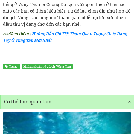
tiếng ở Vũng Tàu mà Cuồng Du Lịch vừa giới thiệu ở trên sẽ
giúp các bạn có thêm hiểu biết. Từ đó lựa chọn dịp phù hợp để
du lịch Vũng Tàu cũng như tham gia một lễ hội lớn với nhiều
điều thú vị đang chờ đón các bạn nhé!
>>>Xem thêm :
Hướng Dẫn Chi Tiết Tham Quan Tượng Chúa Dang
Tay Ở Vũng Tàu Mới Nhất
Tags:
kinh nghiệm du lich Vũng Tàu
Có thể bạn quan tâm