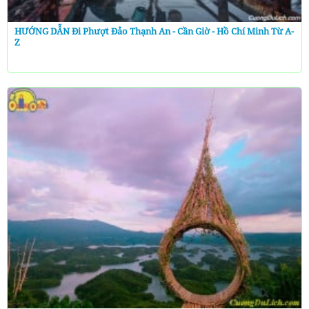
HƯỚNG DẪN Đi Phượt Đảo Thạnh An - Cần Giờ - Hồ Chí Minh Từ A-
Z