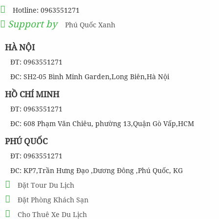
Hotline: 0963551271
Support by
Phú Quốc Xanh
HÀ NỘI
ĐT: 0963551271
ĐC: SH2-05 Bình Minh Garden,Long Biên,Hà Nội
HỒ CHÍ MINH
ĐT: 0963551271
ĐC: 608 Phạm Văn Chiêu, phường 13,Quận Gò Vấp,HCM
PHÚ QUỐC
ĐT: 0963551271
ĐC: KP7,Trần Hưng Đạo ,Dương Đông ,Phú Quốc, KG
Đặt Tour Du Lịch
Đặt Phòng Khách Sạn
Cho Thuê Xe Du Lịch