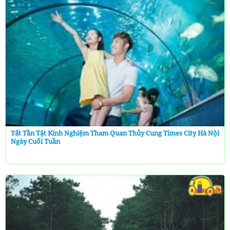
Tất Tần Tật Kinh Nghiệm Tham Quan Thủy Cung Times City Hà Nội
Ngày Cuối Tuần