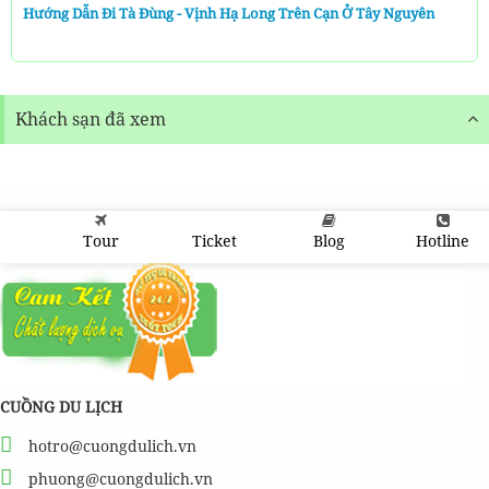
Hướng Dẫn Đi Tà Đùng - Vịnh Hạ Long Trên Cạn Ở Tây Nguyên
Khách sạn đã xem
Tour
Ticket
Blog
Hotline
CUỒNG DU LỊCH
hotro@cuongdulich.vn
phuong@cuongdulich.vn