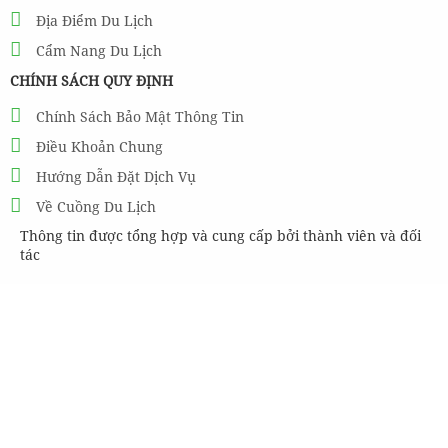
Địa Điểm Du Lịch
Cẩm Nang Du Lịch
CHÍNH SÁCH QUY ĐỊNH
Chính Sách Bảo Mật Thông Tin
Điều Khoản Chung
Hướng Dẫn Đặt Dịch Vụ
Về Cuồng Du Lịch
Thông tin được tổng hợp và cung cấp bởi thành viên và đối
tác