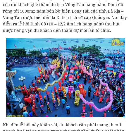
của du khách ghé thăm du lịch Vũng Tàu hàng năm. Dinh Cô
rộng tới 1000m2 nằm bên bờ biển Long Hải của tỉnh Bà Rịa –
Vũng Tàu được biết đến là Di tích lịch sử cấp Quốc gia. Nơi đây
diễn ra lễ hội Dinh Cô (10 – 12/2 âm lịch hàng năm) thu hút
được hàng vạn du khách đến tham dự mỗi lần tổ chức.
Khi đến lễ hội này khấn vái, du khách cần phải mang theo 1