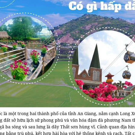
c là một trong hai thành phố của tỉnh An Giang, nằm cạnh Long Xu
g đất sở hữu lịch sử phong phú và văn hóa đậm đà phương Nam thờ
gã ba sông và sau lưng là dãy Thất sơn hùng vĩ. Cảnh quan địa hì
ng bằng trù phú, kết hợp hài hòa với hệ thống kênh và rạch. Tất 