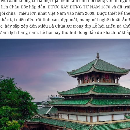
 Núi Sam không chỉ là một địa điểm tâm linh nổi tiếng với tín ng
 lịch Châu Đốc hấp dẫn. ĐƯỢC XÂY DỰNG TỪ NĂM 1870 và đã trải q
ôi chùa - miếu lớn nhất Việt Nam vào năm 2009. Được thiết kế theo
khắc tại miếu đều rất tinh xảo, đẹp mắt, mang nét nghệ thuật Ấn 
c, hãy sắp xếp đến Miếu Bà Chúa Xứ trong dịp Lễ hội Miếu Bà Chú
ư âm lịch hàng năm. Lễ hội này thu hút đông đảo du khách từ khắ