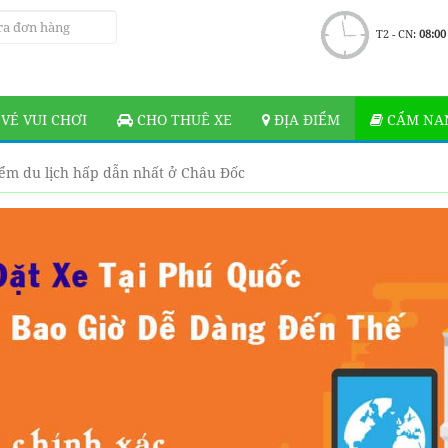
T2 - CN:
08:00
VÉ VUI CHƠI
CHO THUÊ XE
ĐỊA ĐIỂM
CẨM NAN
iểm du lịch hấp dẫn nhất ở Châu Đốc