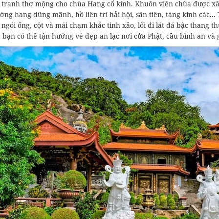
 tranh thơ mộng cho chùa Hang cổ kính. Khuôn viên chùa được x
ờng hang dũng mãnh, hồ liên trì hải hội, sân tiên, tàng kinh các..
 ngói ống, cột và mái chạm khắc tinh xảo, lối đi lát đá bậc thang
 bạn có thể tận hưởng vẻ đẹp an lạc nơi cửa Phật, cầu bình an và g