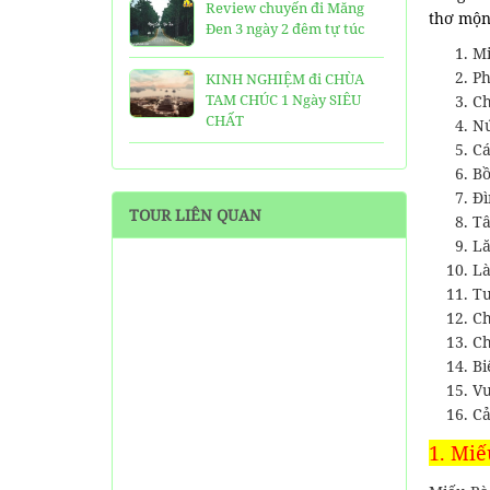
Review chuyến đi Măng
thơ mộng
Đen 3 ngày 2 đêm tự túc
Mi
Ph
KINH NGHIỆM đi CHÙA
TAM CHÚC 1 Ngày SIÊU
Ch
CHẤT
N
Cá
25 Ngôi Chùa ở Sài Gòn
Bồ
LINH THIÊNG và ĐẸP nhất
Đì
TOUR LIÊN QUAN
Tâ
TOP 16 địa điểm du lịch
Lă
HẤP DẪN nhất việt nam:
Là
Bạn đã đi được những nơi
Tư
nào?
C
Trọn bộ thông tin tuyến
Ch
cáp treo Núi Bà Đen Tây
Bi
Ninh
Vư
Cả
HƯỚNG DẪN đi du lịch
TAM ĐẢO chi tiết kèm
1. Mi
thông tin liên hệ