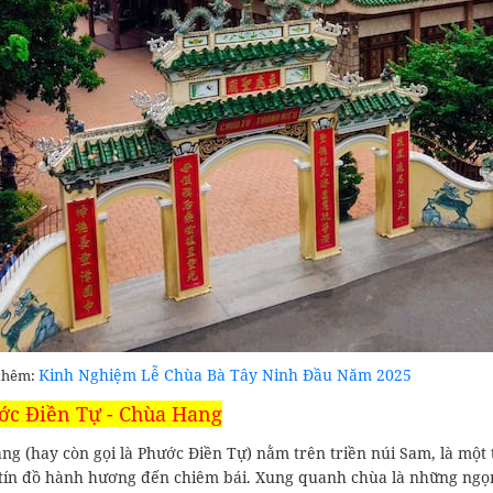
Kinh Nghiệm Lễ Chùa Bà Tây Ninh Đầu Năm 2025
thêm:
ớc Điền Tự - Chùa Hang
ng (hay còn gọi là Phước Điền Tự) nằm trên triền núi Sam, là một
 tín đồ hành hương đến chiêm bái. Xung quanh chùa là những ngọ