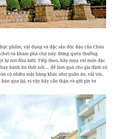
 thực phẩm, vật dụng và đặc sản độc đáo của Châu
ạo chơi và khám phá chợ này. Đừng quên thưởng
t lự nơi đầu lưỡi. Tiếp theo, hãy mua vài món đặc
ay bánh bò thốt nốt,... để làm quà cho gia đình và
ợ còn có nhiều mặt hàng khác như quần áo, vải vóc,
bán qua lại, vì vậy hãy cẩn thận và giữ gìn tư