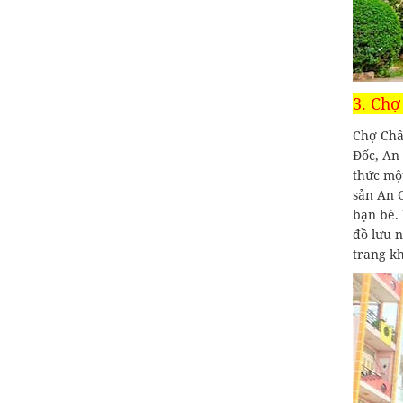
3. Chợ
Chợ Châ
Đốc, An
thức một
sản An G
bạn bè. 
đồ lưu n
trang kh