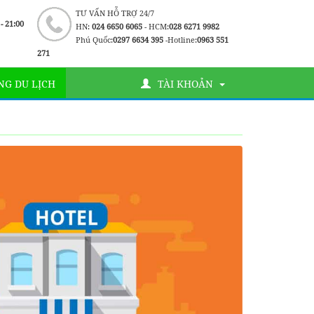
TƯ VẤN HỖ TRỢ 24/7
 - 21:00
HN:
024 6650 6065
- HCM:
028 6271 9982
Phú Quốc:
0297 6634 395
-Hotline:
0963 551
271
G DU LỊCH
TÀI KHOẢN