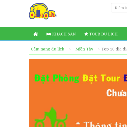
KHÁCH SẠN
TOUR DU LỊCH
Cẩm nang du lịch
Miền Tây
Top 16 địa đ