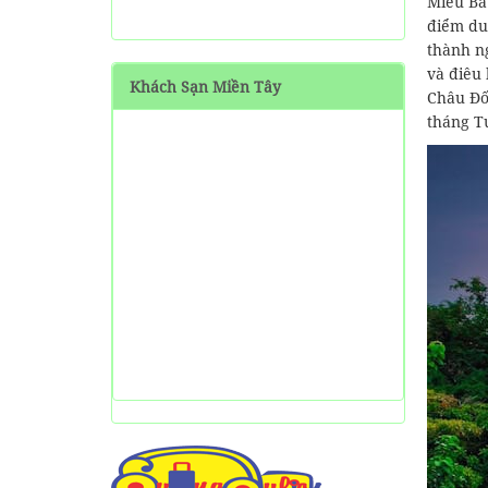
Miếu Bà
SHARE Cẩm nang du lịch
điểm du
Măng Đen tự túc từ A-Z
thành ng
và điêu 
Khách Sạn Miền Tây
HƯỚNG DẪN đi phượt Đảo
Châu Đố
Thạnh An - Cần Giờ - Hồ
tháng T
Chí Minh từ A-Z
Hướng Dẫn Đi Tà Đùng -
Vịnh Hạ Long trên cạn ở
Tây Nguyên