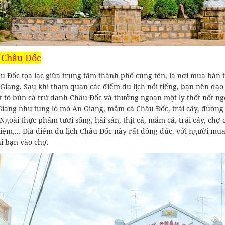
 Châu Đốc
u Đốc tọa lạc giữa trung tâm thành phố cùng tên, là nơi mua bán
 Giang. Sau khi tham quan các điểm du lịch nổi tiếng, bạn nên d
 tô bún cá trứ danh Châu Đốc và thưởng ngoạn một ly thốt nốt ngọ
iang như tung lò mò An Giang, mắm cá Châu Đốc, trái cây, đường h
Ngoài thực phẩm tươi sống, hải sản, thịt cá, mắm cá, trái cây, ch
iệm,... Địa điểm du lịch Châu Đốc này rất đông đúc, với người mua 
i bạn vào chợ.