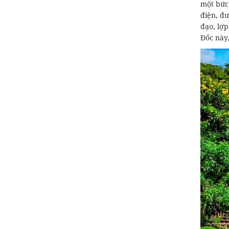
một bức
điện, đư
đạo, lợp
Đốc này,