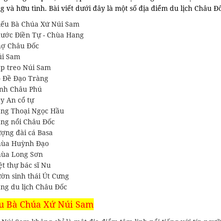
 và hữu tình. Bài viết dưới đây là một số địa điểm du lịch Châu 
ếu Bà Chúa Xứ Núi Sam
ước Điền Tự - Chùa Hang
ợ Châu Đốc
úi Sam
p treo Núi Sam
 Đề Đạo Tràng
nh Châu Phú
y An cổ tự
ng Thoại Ngọc Hầu
ng nổi Châu Đốc
ợng đài cá Basa
hùa Huỳnh Đạo
ùa Long Sơn
ệt thự bác sĩ Nu
ờn sinh thái Út Cưng
ng du lịch Châu Đốc
ếu Bà Chúa Xứ Núi Sam