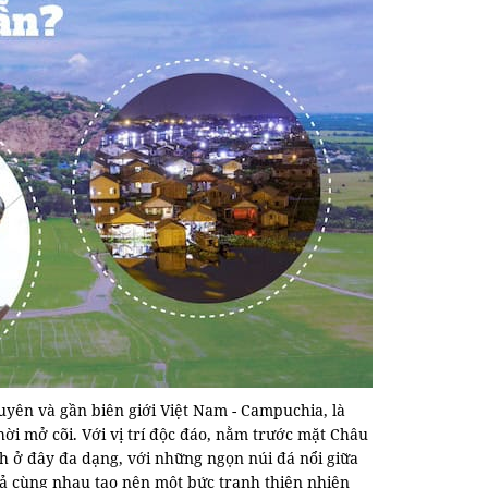
yên và gần biên giới Việt Nam - Campuchia, là
i mở cõi. Với vị trí độc đáo, nằm trước mặt Châu
nh ở đây đa dạng, với những ngọn núi đá nổi giữa
cả cùng nhau tạo nên một bức tranh thiên nhiên