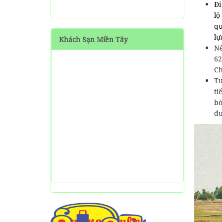
Đi
SHARE Cẩm nang du lịch
lộ
Măng Đen tự túc từ A-Z
qu
lự
Khách Sạn Miền Tây
HƯỚNG DẪN đi phượt Đảo
Nế
Thạnh An - Cần Giờ - Hồ
62
Chí Minh từ A-Z
Ch
Tu
Hướng Dẫn Đi Tà Đùng -
Vịnh Hạ Long trên cạn ở
ti
Tây Nguyên
bờ
đư