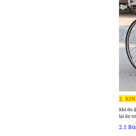
2. KI
Khi du 
lại ấn t
2.1 B