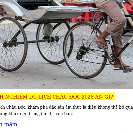
NH NGHIỆM DU LỊCH CHÂU ĐỐC 2026 ĂN GÌ?
lịch Châu Đốc, khám phá đặc sản ẩm thực là điều không thể bỏ qua
ượng khó quên trong tâm trí của bạn:
ún mắm