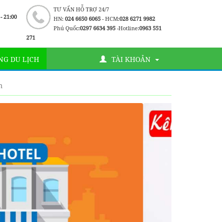
TƯ VẤN HỖ TRỢ 24/7
 - 21:00
HN:
024 6650 6065
- HCM:
028 6271 9982
Phú Quốc:
0297 6634 395
-Hotline:
0963 551
271
G DU LỊCH
TÀI KHOẢN
m