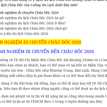
 lịch Châu Đốc của Cuồng Du Lịch dưới đây nhé!
nh nghiệm di chuyển Châu Đốc 2026
nh nghiệm du lịch Châu Đốc 2026 ăn gì?
nh nghiệm du lịch Châu Đốc 2026 ở đâu?
nh nghiệm du lịch Châu Đốc 2026 chơi gì?
u ý khi du lịch Châu Đốc 2026
NH NGHIỆM DI CHUYỂN CHÂU ĐỐC 2026
INH NGHIỆM DI CHUYỂN ĐẾN CHÂU ĐỐC 2026
ường từ TP. Hồ Chí Minh đến Châu Đốc dài khoảng 245km và có hai
 Nếu bạn chọn xe khách, bạn có thể mua vé tại bến xe Miền Tây, 
 tuyến Sài Gòn - Châu Đốc như Phương Trang, Mai Linh, Hùng Cườ
đồng mỗi chiều (đây là giá tham khảo và có thể thay đổi tùy thời 
 đang ở Hà Nội hoặc Đà Nẵng, bạn có thể đi máy bay tới TP. Hồ Ch
ên. Nếu bạn đi theo nhóm đông người, cũng có thể thuê xe du lịch
 đam mê phượt và tự tin về kỹ năng lái xe cũng như mong muốn tr
 có thể tự lái xe từ TP.HCM theo 1 trong 3 tuyến đường sau đây: