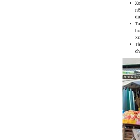
Xe
nế
dà
Ta
ho
Xu
Tà
ch