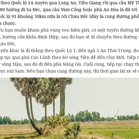
 theo Quốc lộ 1A xuyên qua Long An, Tiền Giang rồi qua cầu Mỹ Th
 80 hướng đi Sa Đéc, qua cầu Vàm Cống hoặc phà An Hòa là đã tớ
ốc lộ 91 khoảng 50km nữa là tới Châu Đốc (đây là cung đường ph
a chọn).
u bạn muốn khám phá vùng ven biên giới, có một tuyến đường khá
, hướng cửa khẩu Bình Hiệp, sau đó bạn sẽ di chuyển theo đường 
âu Đốc.
yến khác là đi thẳng theo Quốc Lộ 1, đến ngã 3 An Thái Trung, đ
ếp tục qua phà Cao Lãnh theo bờ sông Tiền để đến Chợ Mới. Tiếp 
 sông Hậu, sau đó đi đến phà Năng Gù. Cuối cùng, tiếp tục chạy t
ợc núi Sam. Nếu bạn chọn cung đường này, thì thời gian lái xe sẽ 