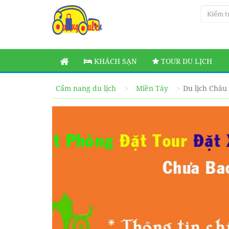
KHÁCH SẠN
TOUR DU LỊCH
Cẩm nang du lịch
Miền Tây
Du lịch Châu 