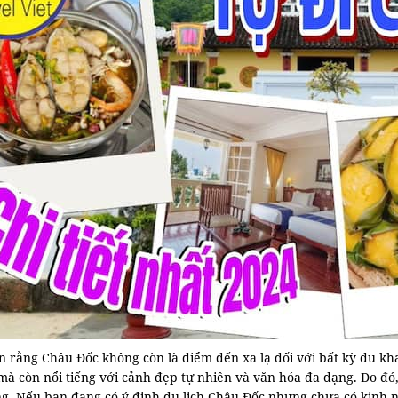
n rằng Châu Đốc không còn là điểm đến xa lạ đối với bất kỳ du kh
mà còn nổi tiếng với cảnh đẹp tự nhiên và văn hóa đa dạng. Do đó
g. Nếu bạn đang có ý định du lịch Châu Đốc nhưng chưa có kinh ng