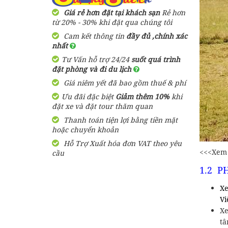
Giá rẻ hơn đặt tại khách sạn
Rẻ hơn
từ 20% - 30% khi đặt qua chúng tôi
Cam kết thông tin
đầy đủ ,chính xác
nhất
Tư Vấn hỗ trợ 24/24
suốt quá trình
đặt phòng và đi du lịch
Giá niêm yết đã bao gồm thuế & phí
Ưu đãi đặc biệt
Giảm thêm 10%
khi
đặt xe và đặt tour thăm quan
Thanh toán tiện lợi bằng tiền mặt
hoặc chuyển khoản
Hỗ Trợ Xuất hóa đơn VAT theo yêu
<<<Xem
cầu
1.2 P
Xe
Vi
Xe
tâ