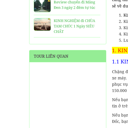
Review chuyến đi Măng
sẻ về du
Đen 3 ngày 2 đêm tự túc
Ki
KINH NGHIỆM đi CHÙA
Ki
TAM CHÚC 1 Ngày SIÊU
Ki
CHẤT
Ki
Lư
25 Ngôi Chùa ở Sài Gòn
LINH THIÊNG và ĐẸP nhất
1. KI
TOUR LIÊN QUAN
1.1 K
TOP 16 địa điểm du lịch
HẤP DẪN nhất việt nam:
Chặng đ
Bạn đã đi được những nơi
nào?
xe máy.
phục vụ
Trọn bộ thông tin tuyến
150.000 
cáp treo Núi Bà Đen Tây
Nếu bạn
Ninh
tin ở tr
HƯỚNG DẪN đi du lịch
Nếu bạn
TAM ĐẢO chi tiết kèm
Đốc, bạn
thông tin liên hệ