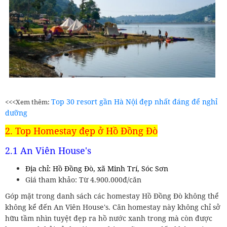
Top 30 resort gần Hà Nội đẹp nhất đáng để nghỉ
<<<Xem thêm:
dưỡng
2. Top Homestay đẹp ở Hồ Đồng Đò
2.1 An Viên House's
Địa chỉ: Hồ Đồng Đò, xã Minh Trí, Sóc Sơn
Giá tham khảo: Từ 4.900.000đ/căn
Góp mặt trong danh sách các homestay Hồ Đồng Đò không thể
không kể đến An Viên House's. Căn homestay này không chỉ sở
hữu tầm nhìn tuyệt đẹp ra hồ nước xanh trong mà còn được