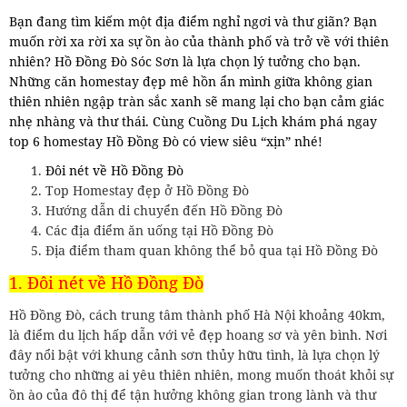
Bạn đang tìm kiếm một địa điểm nghỉ ngơi và thư giãn? Bạn
muốn rời xa rời xa sự ồn ào của thành phố và trở về với thiên
nhiên? Hồ Đồng Đò Sóc Sơn là lựa chọn lý tưởng cho bạn.
Những căn homestay đẹp mê hồn ẩn mình giữa không gian
thiên nhiên ngập tràn sắc xanh sẽ mang lại cho bạn cảm giác
nhẹ nhàng và thư thái. Cùng Cuồng Du Lịch khám phá ngay
top 6 homestay Hồ Đồng Đò có view siêu “xịn” nhé!
Đôi nét về Hồ Đồng Đò
Top Homestay đẹp ở Hồ Đồng Đò
Hướng dẫn di chuyển đến Hồ Đồng Đò
Các địa điểm ăn uống tại Hồ Đồng Đò
Địa điểm tham quan không thể bỏ qua tại Hồ Đồng Đò
1. Đôi nét về Hồ Đồng Đò
Hồ Đồng Đò, cách trung tâm thành phố Hà Nội khoảng 40km,
là điểm du lịch hấp dẫn với vẻ đẹp hoang sơ và yên bình. Nơi
đây nổi bật với khung cảnh sơn thủy hữu tình, là lựa chọn lý
tưởng cho những ai yêu thiên nhiên, mong muốn thoát khỏi sự
ồn ào của đô thị để tận hưởng không gian trong lành và thư