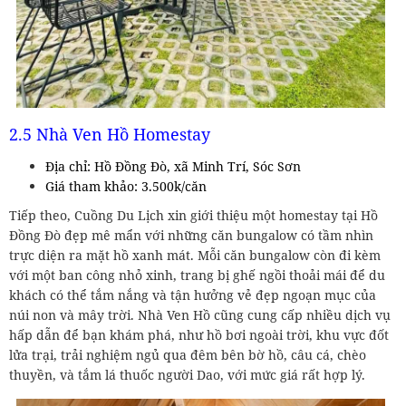
2.5 Nhà Ven Hồ Homestay
Địa chỉ: Hồ Đồng Đò, xã Minh Trí, Sóc Sơn
Giá tham khảo: 3.500k/căn
Tiếp theo, Cuồng Du Lịch xin giới thiệu một homestay tại Hồ
Đồng Đò đẹp mê mẩn với những căn bungalow có tầm nhìn
trực diện ra mặt hồ xanh mát. Mỗi căn bungalow còn đi kèm
với một ban công nhỏ xinh, trang bị ghế ngồi thoải mái để du
khách có thể tắm nắng và tận hưởng vẻ đẹp ngoạn mục của
núi non và mây trời. Nhà Ven Hồ cũng cung cấp nhiều dịch vụ
hấp dẫn để bạn khám phá, như hồ bơi ngoài trời, khu vực đốt
lửa trại, trải nghiệm ngủ qua đêm bên bờ hồ, câu cá, chèo
thuyền, và tắm lá thuốc người Dao, với mức giá rất hợp lý.