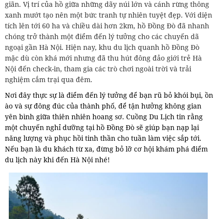
giãn. Vị trí của hồ giữa những dãy núi lớn và cánh rừng thông
xanh mướt tạo nên một bức tranh tự nhiên tuyệt đẹp. Với diện
tích lên tới 60 ha và chiều dài hơn 2km, hồ Đồng Đò đã nhanh
chóng trở thành một điểm đến lý tưởng cho các chuyến dã
ngoại gần Hà Nội. Hiện nay, khu du lịch quanh hồ Đồng Đò
mặc dù còn khá mới nhưng đã thu hút đông đảo giới trẻ Hà
Nội đến check-in, tham gia các trò chơi ngoài trời và trải
nghiệm cắm trại qua đêm.
Nơi đây thực sự là điểm đến lý tưởng để bạn rũ bỏ khói bụi, ồn
ào và sự đông đúc của thành phố, để tận hưởng không gian
yên bình giữa thiên nhiên hoang sơ. Cuồng Du Lịch tin rằng
một chuyến nghỉ dưỡng tại hồ Đồng Đò sẽ giúp bạn nạp lại
năng lượng và phục hồi tinh thần cho tuần làm việc sắp tới.
Nếu bạn là du khách từ xa, đừng bỏ lỡ cơ hội khám phá điểm
du lịch này khi đến Hà Nội nhé!