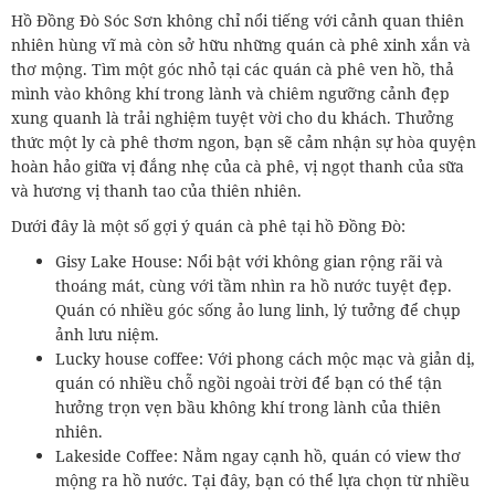
Hồ Đồng Đò Sóc Sơn không chỉ nổi tiếng với cảnh quan thiên
nhiên hùng vĩ mà còn sở hữu những quán cà phê xinh xắn và
thơ mộng. Tìm một góc nhỏ tại các quán cà phê ven hồ, thả
mình vào không khí trong lành và chiêm ngưỡng cảnh đẹp
xung quanh là trải nghiệm tuyệt vời cho du khách. Thưởng
thức một ly cà phê thơm ngon, bạn sẽ cảm nhận sự hòa quyện
hoàn hảo giữa vị đắng nhẹ của cà phê, vị ngọt thanh của sữa
và hương vị thanh tao của thiên nhiên.
Dưới đây là một số gợi ý quán cà phê tại hồ Đồng Đò:
Gisy Lake House: Nổi bật với không gian rộng rãi và
thoáng mát, cùng với tầm nhìn ra hồ nước tuyệt đẹp.
Quán có nhiều góc sống ảo lung linh, lý tưởng để chụp
ảnh lưu niệm.
Lucky house coffee: Với phong cách mộc mạc và giản dị,
quán có nhiều chỗ ngồi ngoài trời để bạn có thể tận
hưởng trọn vẹn bầu không khí trong lành của thiên
nhiên.
Lakeside Coffee: Nằm ngay cạnh hồ, quán có view thơ
mộng ra hồ nước. Tại đây, bạn có thể lựa chọn từ nhiều