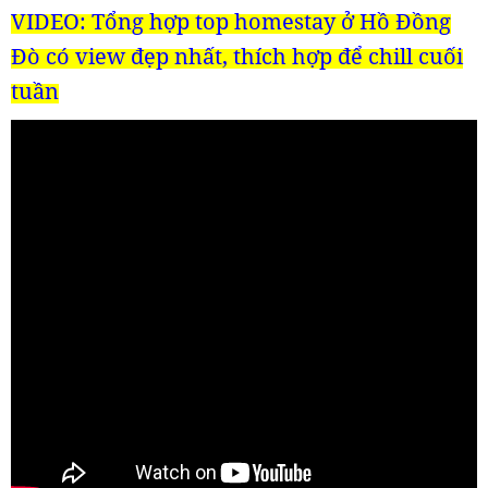
VIDEO:
Tổng hợp top homestay ở Hồ Đồng
Đò có view đẹp nhất, thích hợp để chill cuối
tuần