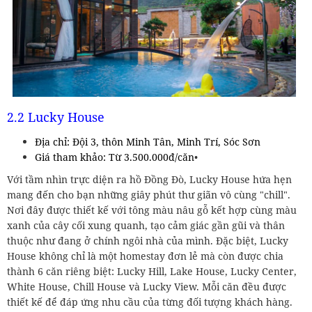
2.2 Lucky House
Địa chỉ: Đội 3, thôn Minh Tân, Minh Trí, Sóc Sơn
Giá tham khảo: Từ 3.500.000đ/căn
•
Với tầm nhìn trực diện ra hồ Đồng Đò, Lucky House hứa hẹn
mang đến cho bạn những giây phút thư giãn vô cùng "chill".
Nơi đây được thiết kế với tông màu nâu gỗ kết hợp cùng màu
xanh của cây cối xung quanh, tạo cảm giác gần gũi và thân
thuộc như đang ở chính ngôi nhà của mình. Đặc biệt, Lucky
House không chỉ là một homestay đơn lẻ mà còn được chia
thành 6 căn riêng biệt: Lucky Hill, Lake House, Lucky Center,
White House, Chill House và Lucky View. Mỗi căn đều được
thiết kế để đáp ứng nhu cầu của từng đối tượng khách hàng.