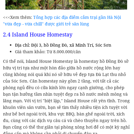
<<<Xem thêm:
Tổng hợp các địa điểm cắm trại gần Hà Nội
"vừa đẹp - vừa chill" được giới trẻ săn lùng
2.4 Island House Homestay
Địa chỉ: Đội 3, hồ Đồng Đò, xã Minh Trí, Sóc Sơn
Giá tham khảo: Từ 8.000.000/căn
Có thể nói, Island House Homestay là homestay hồ Đồng Đò sở
hữu vị trí tựa như một hòn đảo giữa hồ nước rộng lớn hay
cũng không nói quá khi nó sở hữu vẻ đẹp tựa Đà Lạt thu nhỏ
của Sóc Sơn. Căn homestay này gồm 2 tầng, với tất cả các
phòng ngủ đều có cửa kính lớn ngay cạnh giường, cho phép
bạn tận hưởng tầm nhìn tuyệt đẹp ra hồ nước mênh mông và
lãng mạn. Với vị trí "biệt lập," Island House rất yên tĩnh. Trong
khuôn viên sân vườn, bạn sẽ tìm thấy nhiều tiện ích tuyệt vời
như bể bơi ngoài trời, khu vực BBQ, bàn ghế ngoài trời, xích
đu, cùng với các dịch vụ câu cá và chèo thuyền ngay trên hồ.
Bạn cũng có thể thư giãn tại phòng xông hơi để có một kỳ nghỉ
đẳng cấp mà không cần phải di chuyển đâu xa.