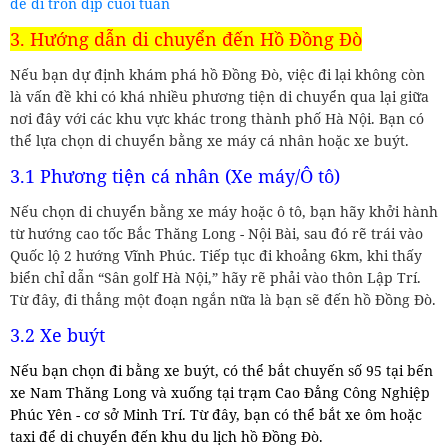
để đi trốn dịp cuối tuần
3. Hướng dẫn di chuyển đến Hồ Đồng Đò
Nếu bạn dự định khám phá hồ Đồng Đò, việc đi lại không còn
là vấn đề khi có khá nhiều phương tiện di chuyển qua lại giữa
nơi đây với các khu vực khác trong thành phố Hà Nội. Bạn có
thể lựa chọn di chuyển bằng xe máy cá nhân hoặc xe buýt.
3.1 Phương tiện cá nhân (Xe máy/Ô tô)
Nếu chọn di chuyển bằng xe máy hoặc ô tô, bạn hãy khởi hành
từ hướng cao tốc Bắc Thăng Long - Nội Bài, sau đó rẽ trái vào
Quốc lộ 2 hướng Vĩnh Phúc. Tiếp tục đi khoảng 6km, khi thấy
biển chỉ dẫn “Sân golf Hà Nội,” hãy rẽ phải vào thôn Lập Trí.
Từ đây, đi thẳng một đoạn ngắn nữa là bạn sẽ đến hồ Đồng Đò.
3.2 Xe buýt
Nếu bạn chọn đi bằng xe buýt, có thể bắt chuyến số 95 tại bến
xe Nam Thăng Long và xuống tại trạm Cao Đẳng Công Nghiệp
Phúc Yên - cơ sở Minh Trí. Từ đây, bạn có thể bắt xe ôm hoặc
taxi để di chuyển đến khu du lịch hồ Đồng Đò.