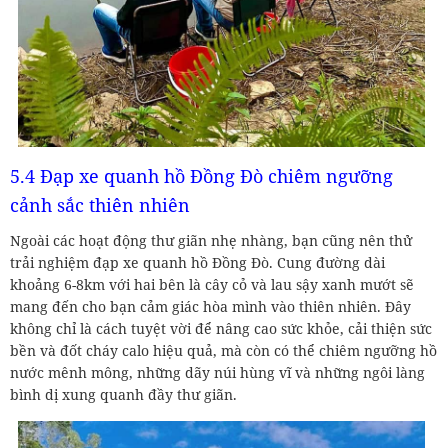
5.4 Đạp xe quanh hồ Đồng Đò chiêm ngưỡng
cảnh sắc thiên nhiên
Ngoài các hoạt động thư giãn nhẹ nhàng, bạn cũng nên thử
trải nghiệm đạp xe quanh hồ Đồng Đò. Cung đường dài
khoảng 6-8km với hai bên là cây cỏ và lau sậy xanh mướt sẽ
mang đến cho bạn cảm giác hòa mình vào thiên nhiên. Đây
không chỉ là cách tuyệt vời để nâng cao sức khỏe, cải thiện sức
bền và đốt cháy calo hiệu quả, mà còn có thể chiêm ngưỡng hồ
nước mênh mông, những dãy núi hùng vĩ và những ngôi làng
bình dị xung quanh đầy thư giãn.