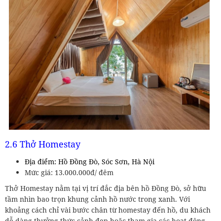
2.6 Thở Homestay
Địa điểm: Hồ Đồng Đò, Sóc Sơn, Hà Nội
Mức giá: 13.000.000đ/ đêm
Thở Homestay nằm tại vị trí đắc địa bên hồ Đồng Đò, sở hữu
tầm nhìn bao trọn khung cảnh hồ nước trong xanh. Với
khoảng cách chỉ vài bước chân từ homestay đến hồ, du khách
dễ dàng thưởng thức cảnh đẹp hoặc tham gia các hoạt động