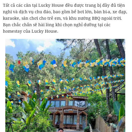
Tất cả các căn tại Lucky House đều được trang bị đầy đủ tiện
nghi và dịch vụ chu đáo, bao gồm bể bơi lớn, bàn bi-a, xe đạp,
karaoke, sân chơi cho trẻ em, và khu nướng BBQ ngoài trời.
Bạn chắc chắn sẽ hài lòng khi chọn nghỉ dưỡng tại các
homestay của Lucky House.