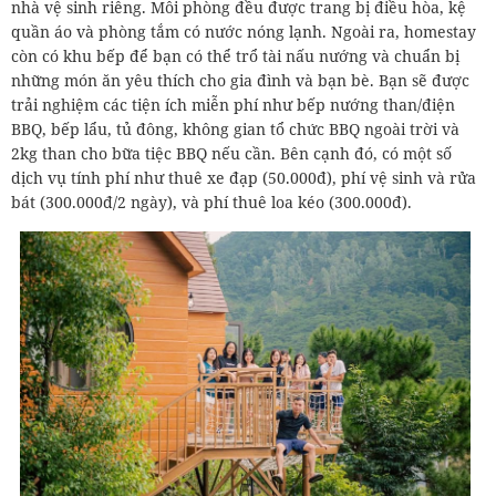
nhà vệ sinh riêng. Mỗi phòng đều được trang bị điều hòa, kệ
quần áo và phòng tắm có nước nóng lạnh. Ngoài ra, homestay
còn có khu bếp để bạn có thể trổ tài nấu nướng và chuẩn bị
những món ăn yêu thích cho gia đình và bạn bè. Bạn sẽ được
trải nghiệm các tiện ích miễn phí như bếp nướng than/điện
BBQ, bếp lẩu, tủ đông, không gian tổ chức BBQ ngoài trời và
2kg than cho bữa tiệc BBQ nếu cần. Bên cạnh đó, có một số
dịch vụ tính phí như thuê xe đạp (50.000đ), phí vệ sinh và rửa
bát (300.000đ/2 ngày), và phí thuê loa kéo (300.000đ).