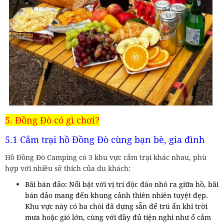
5. Đồng Đò có gì chơi?
5.1 Cắm trại hồ Đồng Đò cùng bạn bè, gia đình
Hồ Đồng Đò Camping có 3 khu vực cắm trại khác nhau, phù
hợp với nhiều sở thích của du khách:
Bãi bán đảo: Nổi bật với vị trí độc đáo nhô ra giữa hồ, bãi
bán đảo mang đến khung cảnh thiên nhiên tuyệt đẹp.
Khu vực này có ba chòi đã dựng sẵn để trú ẩn khi trời
mưa hoặc gió lớn, cùng với đầy đủ tiện nghi như ổ cắm