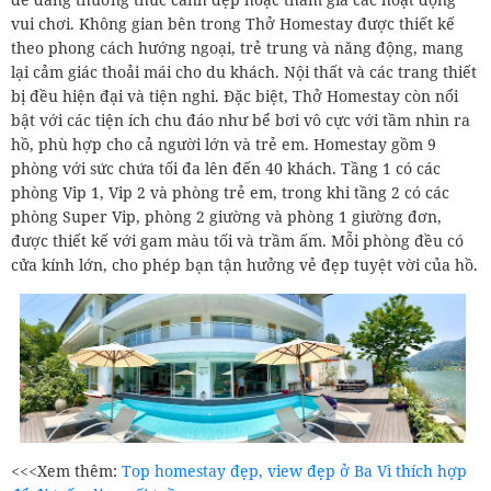
vui chơi. Không gian bên trong Thở Homestay được thiết kế
theo phong cách hướng ngoại, trẻ trung và năng động, mang
lại cảm giác thoải mái cho du khách. Nội thất và các trang thiết
bị đều hiện đại và tiện nghi. Đặc biệt, Thở Homestay còn nổi
bật với các tiện ích chu đáo như bể bơi vô cực với tầm nhìn ra
hồ, phù hợp cho cả người lớn và trẻ em. Homestay gồm 9
phòng với sức chứa tối đa lên đến 40 khách. Tầng 1 có các
phòng Vip 1, Vip 2 và phòng trẻ em, trong khi tầng 2 có các
phòng Super Vip, phòng 2 giường và phòng 1 giường đơn,
được thiết kế với gam màu tối và trầm ấm. Mỗi phòng đều có
cửa kính lớn, cho phép bạn tận hưởng vẻ đẹp tuyệt vời của hồ.
<<<Xem thêm:
Top homestay đẹp, view đẹp ở Ba Vì thích hợp