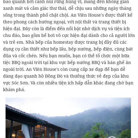
bao quanh bởi cảnh núi rừng hùng vĩ, mang đến không gian
xanh mát và cảm giác thư thái, dễ chịu sau những ngày tháng
sống trong thành phố chật chội. An Viên House's được thiết kế
theo phong cách hướng ngoại, với nội thất và trang thiết bị
hiện đại. Đây còn là điểm đến nổi bật nhờ dịch vụ và tiện ích
chu đáo, bao gồm bể bơi vô cực hiện đại dành cho cả người lớn
và trẻ em. Nhà bếp của homestay được trang bị đầy đủ các
dụng cụ cần thiết như bếp lẩu, bếp nướng, bếp điện, cùng bát
đũa và cốc chén. Nếu bạn muốn, bạn có thể tổ chức một bữa
tiệc BBQ ngoài trời tại khu vực bếp nướng BBQ và bàn ghế ăn
ngoài trời. An Viên House's còn cung cấp xe đạp để bạn dễ
dàng dạo quanh hồ Đồng Đò và thưởng thức vẻ đẹp của khu
vực Sóc Sơn. Và còn nhiều tiện ích hấp dẫn khác đang chờ bạn
khám phá.