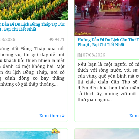
 Dẫn Đi Du Lịch Đồng Tháp Tự Túc
t , Bụi Chi Tiết Nhất
08/2026
9471
Hướng Dẫn Đi Du Lịch Cần Thơ T
Phượt , Bụi Chi Tiết Nhất
vùng đất Đồng Tháp xưa nổi
 hoang vu, thì giờ đây dễ hút
07/08/2026
u khách bởi thiên nhiên lạ mắt
Nếu bạn là một người có n
a danh có một không hai. Một
thích với sông nước, với sự
n du lịch Đồng Tháp, nơi có
của vùng quê yên bình mà c
g cánh đồng cò bay thẳng
thì chắc chắn Cần Thơ sẽ
 những cô gái thấp thoáng...
điểm đến hứa hẹn thỏa mã
sở thích ấy, nhưng với một
thời gian ngắn...
Xem thêm
Xem