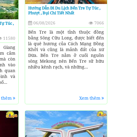
Hướng Dẫn Đi Du Lịch Bến Tre Tự Túc ,
Phượt , Bụi Chi Tiết Nhất
06/08/2026
7066
Tự Túc ,
Bến Tre là một tỉnh thuộc đồng
bằng Sông Cửu Long, được biết đến
11580
là quê hương của Cách Mạng Đồng
n Giang
Khởi và cũng là mảnh đất của xứ
iệm cảm
Dừa. Bến Tre nằm ở cuối nguồn
 mà còn
sông Mekong nên Bến Tre sử hữu
ình vào
nhiều kênh rạch, và những...
nh quan
bình và
ố...
 thêm
Xem thêm