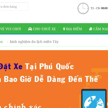
T2 - CN:
08:00
VÉ VUI CHƠI
CHO THUÊ XE
ĐỊA ĐIỂM
CẨM NAN
ạn
kinh nghiệm du lịch miền Tây