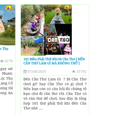
c Thọ
101 Điều Phải Thử Khi Đi Cần Thơ [ ĐẾN
8270
CẦN THƠ LÀM GÌ MÀ KHÔNG THỬ ]
gay sát
07/08/2026
35792
ổ Phước
Lộc Thọ
Đến Cần Thơ Làm Gì ? Đi Cần Thơ
 Làng Cổ
chơi gì? hay Cần Thơ có gì chơi ?
úng tôi
Nếu bạn còn có câu hỏi đó chứng tỏ
Long An
bạn chư đi cần thơ rồi. Cần Thơ có
vô vàn thứ để chơi. Sau đây là tổng
hợp 101 thứ phải thử khi đến Cần
Thơ nhé ....