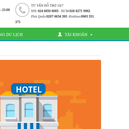
TƯ VẤN HỖ TRỢ 24/7
 - 21:00
HN:
024 6650 6065
- HCM:
028 6271 9982
Phú Quốc:
0297 6634 395
-Hotline:
0963 551
271
G DU LỊCH
TÀI KHOẢN