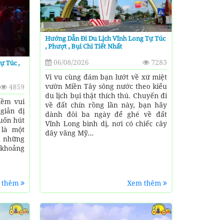
Hướng Dẫn Đi Du Lịch Vĩnh Long Tự Túc
, Phượt , Bụi Chi Tiết Nhất
06/08/2026
7283
ự Túc ,
Vi vu cùng đám bạn lướt về xứ miệt
vườn Miền Tây sông nước theo kiểu
4859
du lịch bụi thật thích thú. Chuyến đi
iềm vui
về đất chín rồng lần này, bạn hãy
 giản dị
dành đôi ba ngày để ghé về đất
uốn hút
Vĩnh Long bình dị, nơi có chiếc cây
 là một
dây văng Mỹ...
n những
 khoảng
 thêm
Xem thêm