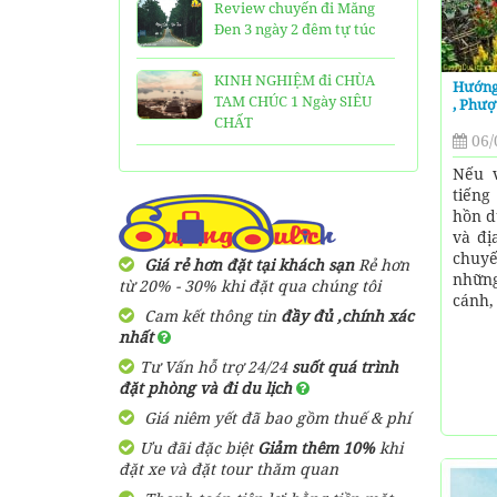
Review chuyến đi Măng
Đen 3 ngày 2 đêm tự túc
KINH NGHIỆM đi CHÙA
Hướng
TAM CHÚC 1 Ngày SIÊU
, Phượ
CHẤT
06/
25 Ngôi Chùa ở Sài Gòn
Nếu 
LINH THIÊNG và ĐẸP nhất
tiếng
hồn d
và đị
TOP 16 địa điểm du lịch
chuyế
HẤP DẪN nhất việt nam:
Giá rẻ hơn đặt tại khách sạn
Rẻ hơn
nhữn
Bạn đã đi được những nơi
từ 20% - 30% khi đặt qua chúng tôi
cánh,
nào?
Cam kết thông tin
đầy đủ ,chính xác
nhất
Trọn bộ thông tin tuyến
Tư Vấn hỗ trợ 24/24
suốt quá trình
cáp treo Núi Bà Đen Tây
đặt phòng và đi du lịch
Ninh
Giá niêm yết đã bao gồm thuế & phí
HƯỚNG DẪN đi du lịch
Ưu đãi đặc biệt
Giảm thêm 10%
khi
TAM ĐẢO chi tiết kèm
đặt xe và đặt tour thăm quan
thông tin liên hệ