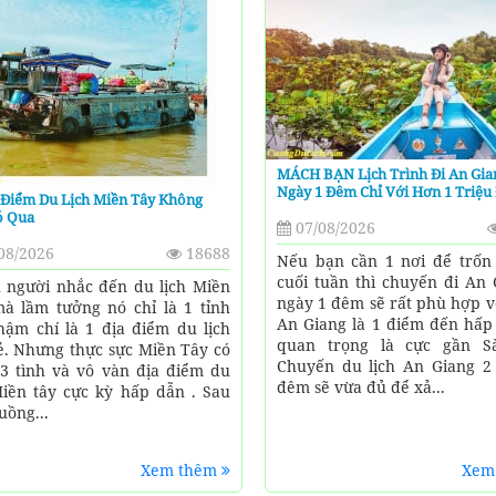
MÁCH BẠN Lịch Trình Đi An Gia
Ngày 1 Đêm Chỉ Với Hơn 1 Triệu
 Điểm Du Lịch Miền Tây Không
ỏ Qua
07/08/2026
08/2026
18688
Nếu bạn cần 1 nơi để trốn
cuối tuần thì chuyến đi An 
 người nhắc đến du lịch Miền
ngày 1 đêm sẽ rất phù hợp v
à lầm tưởng nó chỉ là 1 tỉnh
An Giang là 1 điểm đến hấp
hậm chí là 1 địa điểm du lịch
quan trọng là cực gần S
ẻ. Nhưng thực sực Miền Tây có
Chuyến du lịch An Giang 2
3 tình và vô vàn địa điểm du
đêm sẽ vừa đủ để xả...
Miền tây cực kỳ hấp dẫn . Sau
uồng...
Xem thêm
Xem