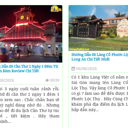
Hướng Dẫn Đi Làng Cổ Phước Lộ
Long An Chi Tiết Nhất
 Dẫn Đi Cần Thơ 2 Ngày 1 Đêm Từ
06/08/2026
n Kèm Review Chi Tiết
Có 1 khu Làng Việt cổ nằm n
08/2026
8939
Sài Gòn mang tên Làng C
Lộc Thọ. Vậy làng Cổ Phước 
ó 3 ngày cuối tuần rảnh rỗi.
có gì ? làm sao để đến được
hử đi cần thơ 2 ngày 1 đêm 1
Phước Lộc Thọ . Hãy Cùng Ch
n xem sao . Chắc chắn bạn sẽ
khám phá địa điểm du lịch 
kỳ nghỉ đáng nhớ đó . Nhưng
hấp dẫn này...
ao để đi du lịch Cần Thơ tự túc
vẻ , tiết kiệm . Hãy tham
inh...