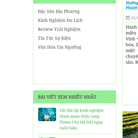
Hướng 
Phượt 
Đặc Sản Địa Phương
06/
Kinh Nghiệm Du Lịch
Hành 
Review Trải Nghiệm
miền
Tin Tức Sự Kiện
Vinh 
hóa, 
Văn Hóa Tín Ngưỡng
miệt 
chuyê
sản. 
BÀI VIẾT XEM NHIỀU NHẤT
Tất tần tật kinh nghiệm
tham quan thủy cung
Times City Hà Nội ngày
cuối tuần