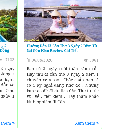
ng 2
Hướng Dẫn Đi Cần Thơ 3 Ngày 2 Đêm Từ
 Đồng
Sài Gòn Kèm Review Chi Tiết
17103
06/08/2026
5061
 2 ngày
Bạn có 3 ngày cuối tuần rảnh rỗi.
Giang 2
Hãy thử đi cần thơ 3 ngày 2 đêm 1
ới bạn .
chuyến xem sao . Chắc chắn bạn sẽ
 dẫn và
có 1 kỳ nghỉ đáng nhớ đó . Nhưng
ài Gòn.
làm sao để đi du lịch Cần Thơ tự túc
 ngày 1
vui vẻ , tiết kiệm . Hãy tham khảo
kinh nghiệm đi Cần...
 thêm
Xem thêm