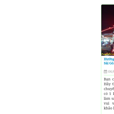
Hướng
Sài Gò
06/
Bạn c
Hãy t
chuyế
có 1 
làm s
vui 
khảo k