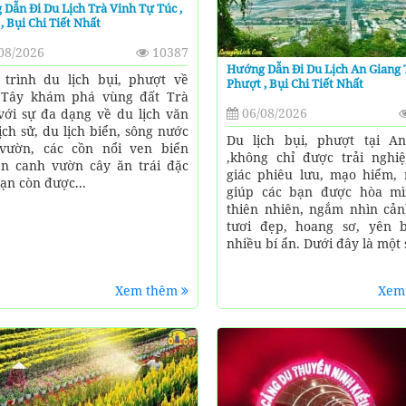
Dẫn Đi Du Lịch Trà Vinh Tự Túc ,
, Bụi Chi Tiết Nhất
08/2026
10387
Hướng Dẫn Đi Du Lịch An Giang 
trình du lịch bụi, phượt về
Phượt , Bụi Chi Tiết Nhất
 Tây khám phá vùng đất Trà
06/08/2026
với sự đa dạng về du lịch văn
lịch sử, du lịch biển, sông nước
Du lịch bụi, phượt tại A
vườn, các cồn nổi ven biển
,không chỉ được trải ngh
n canh vườn cây ăn trái đặc
giác phiêu lưu, mạo hiểm,
Bạn còn được...
giúp các bạn được hòa m
thiên nhiên, ngắm nhìn cả
tươi đẹp, hoang sơ, yên 
nhiều bí ẩn. Dưới đây là một s
Xem thêm
Xem