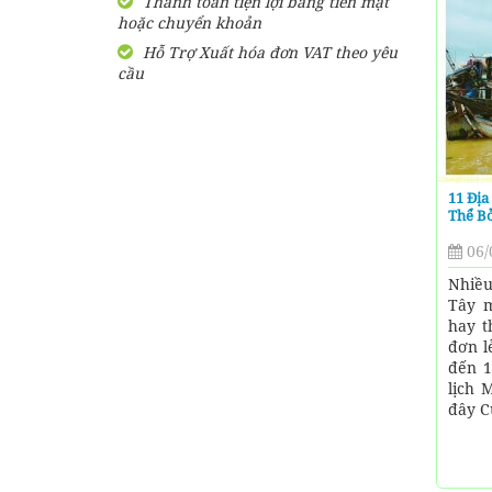
Thanh toán tiện lợi bằng tiền mặt
hoặc chuyển khoản
SHARE Cẩm nang du lịch
Măng Đen tự túc từ A-Z
Hỗ Trợ Xuất hóa đơn VAT theo yêu
cầu
HƯỚNG DẪN đi phượt Đảo
Thạnh An - Cần Giờ - Hồ
Chí Minh từ A-Z
Hướng Dẫn Đi Tà Đùng -
11 Địa
Vịnh Hạ Long trên cạn ở
Thể B
Tây Nguyên
06/
Nhiều
Tây m
hay t
đơn l
đến 1
lịch 
đây C