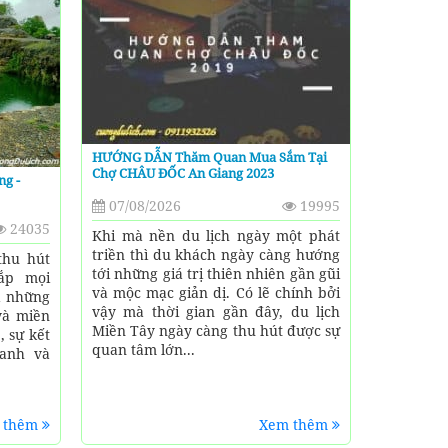
HƯỚNG DẪN Thăm Quan Mua Sắm Tại
Chợ CHÂU ĐỐC An Giang 2023
g -
07/08/2026
19995
24035
Khi mà nền du lịch ngày một phát
triền thì du khách ngày càng hướng
thu hút
tới những giá trị thiên nhiên gần gũi
ắp mọi
và mộc mạc giản dị. Có lẽ chính bởi
i những
vậy mà thời gian gần đây, du lịch
và miền
Miền Tây ngày càng thu hút được sự
, sự kết
quan tâm lớn...
xanh và
 thêm
Xem thêm