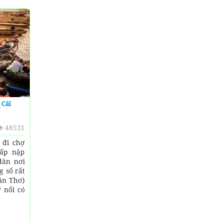
 Cái
48531
 đi chợ
tấp nập
dân nơi
g số rất
ần Thơ)
 nổi có