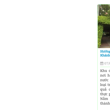
Hướng
Khánh
07/
Khu d
nơi h
nước
loại 
quả 
thực 
Nằm 
thành.