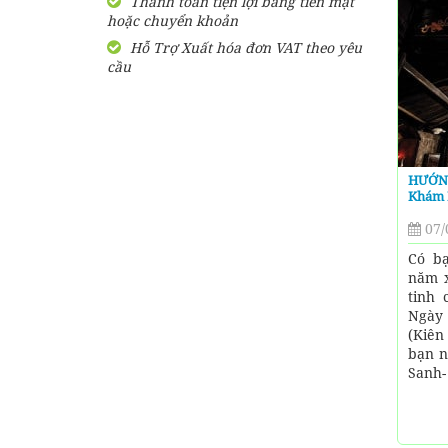
Thanh toán tiện lợi bằng tiền mặt
hoặc chuyển khoản
SHARE Cẩm nang du lịch
Măng Đen tự túc từ A-Z
Hỗ Trợ Xuất hóa đơn VAT theo yêu
cầu
HƯỚNG DẪN đi phượt Đảo
Thạnh An - Cần Giờ - Hồ
Chí Minh từ A-Z
Hướng Dẫn Đi Tà Đùng -
HƯỚNG
Vịnh Hạ Long trên cạn ở
Khám 
Tây Nguyên
07/
Có b
năm x
tinh 
Ngày 
(Kiên
bạn n
Sanh-