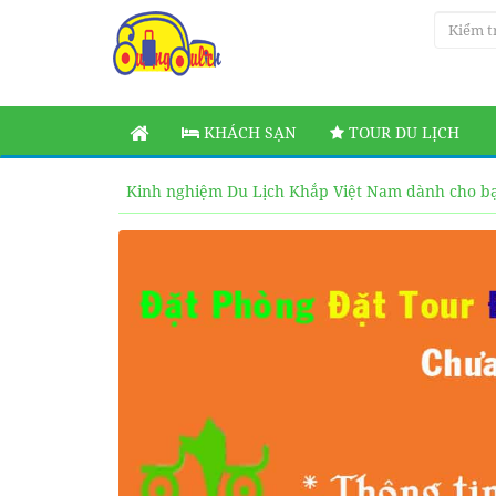
KHÁCH SẠN
TOUR DU LỊCH
Kinh nghiệm Du Lịch Khắp Việt Nam dành cho b