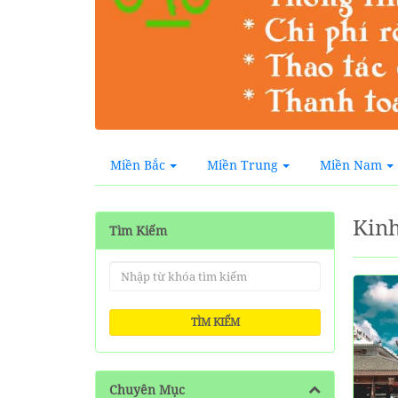
Miền Bắc
Miền Trung
Miền Nam
Kin
Tìm Kiếm
TÌM KIẾM
Chuyên Mục