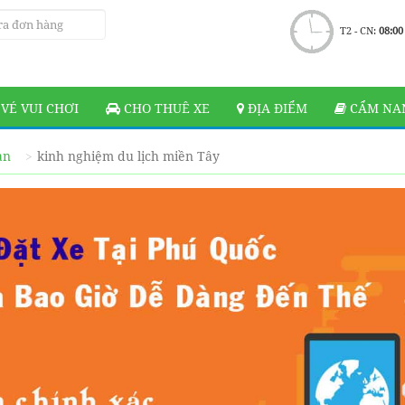
T2 - CN:
08:00
VÉ VUI CHƠI
CHO THUÊ XE
ĐỊA ĐIỂM
CẨM NAN
ạn
kinh nghiệm du lịch miền Tây