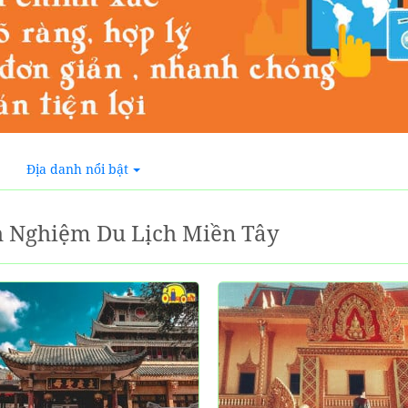
Địa danh nổi bật
h Nghiệm Du Lịch Miền Tây